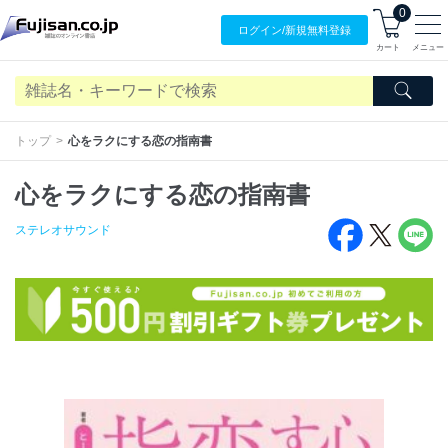
0
ログイン/
新規無料
登録
カート
メニュー
トップ
心をラクにする恋の指南書
心をラクにする恋の指南書
ステレオサウンド