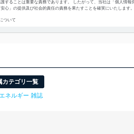
護することは重要な責務であります。 したがって、当社は「個人情報
「安心」の提供及び社会的責任の責務を果たすことを確実にいたします
について
利用・提供に際して、その利用目的を明確にし、本人の同意を得たうえ
によって取得・利用・提供を行います。また、当社が保有している個人
示は行いません。当社においてはこれらの取り組みを確実にするため、
用を行わないために、適切な管理措置を講じます。
る法令、国が定める指針及びその他の規範を遵守します。また、当社の
適合させます。
属カテゴリ一覧
エネルギー 雑誌
及び安全性を確保するために、下記セキュリティ対策をはじめとする安
防止及び是正に努めます。
ことのできる機器及び当該機器を取り扱う従業者を明確化し、 個人デ