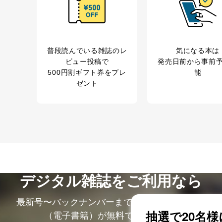
ビス 個人情報問い合わせ係
普段読んでいる雑誌のレ
気になる本は
ビュー投稿で
発売日前から事前
500円割ギフト券をプレ
能
ゼント
ービス
郎
て
管理者を設置し、個人情報保護管理者の責任のもと、個人情報を取得・
デジタル雑誌をご利用なら
ービス
最新号〜バックナンバーまで7000冊以上の雑誌
郎
（電子書籍）が無料で読み放題！
理グループディレクター 前田 嘉也