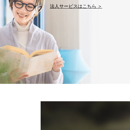
法人サービスはこちら ＞
株式会社富士山マガジンサー
TEL：0570-200-223
FAX：03-5459-7073
e-mail：
cs@fujisan.co.jp
改訂：2025年2月20日
制定：2005年4月1日
株式会社富士山マガジンサ
代表取締役会長 西野 伸一
個人情報の取扱いについ
１．個人情報保護管理者
当社は以下の個人情報保護
いたします。
東京都渋谷区南平台町16-11
株式会社富士山マガジンサ
代表取締役会長 西野 伸一
個人情報保護管理者: 経営管