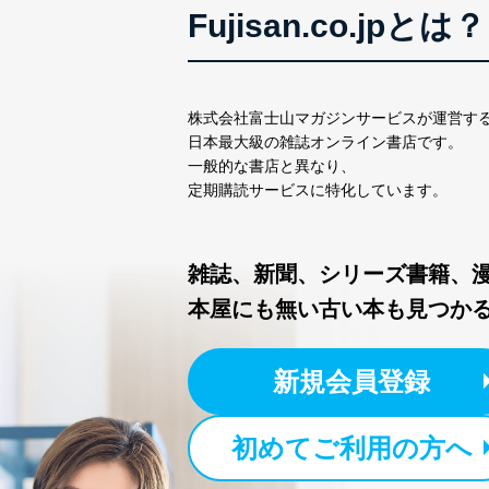
Fujisan.co.jpとは？
アクセス者の識別と認証
機器に標準装備されて
システムを使用する従
株式会社富士山マガジンサービスが運営す
外部からの不正アクセス
日本最大級の雑誌オンライン書店です。
個人データを取り扱う
一般的な書店と異なり、
個人データを取り扱う
定期購読サービスに特化しています。
としています。
情報システムの使用に伴
メール等により個人デ
雑誌、新聞、シリーズ書籍、
本屋にも無い古い本も見つか
個人情報保護マネジメントシ
当社は、内部監査及びマネ
の状態を維持します。
新規会員登録
苦情及び相談受付け窓口
初めてご利用の方へ
貴殿の個人情報及び当社の
適切、かつ迅速に対応させ