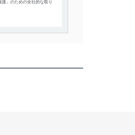
保護」のための全社的な取り
。
で利用目的の達成に必要な範
情報は、同意を得ずに目的外
従業者等の教育を徹底してま
管理の仕組みに、これらの法
全対策を実施し、個人情報の
ータへの不要なアクセスを防止