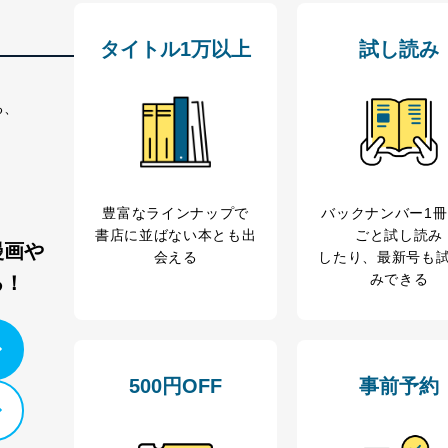
タイトル1万以上
試し読み
いるユーザー制御機能（ユーザーアカウント制御）により、個人情報デ
業者を識別・認証しています。
る、
等の防止
機器等のオペレーティングシステムを最新の状態に保持しています。
機器等にセキュリティ対策ソフトウェア等を導入し、自動更新 機能等
豊富なラインナップで
バックナンバー1
う漏洩等の防止
書店に並ばない本とも出
ごと試し読み
ータの含まれるファイルを送信する場合に、当該ファイルへのパスワー
漫画や
会える
したり、最新号も
みできる
る！
ステムの継続的改善
ジメントレビューの機会を通じて、個人情報保護マネジメントシステム
500円OFF
事前予約
個人情報保護マネジメントシステムに関するご相談及び苦情については
ていただきます。