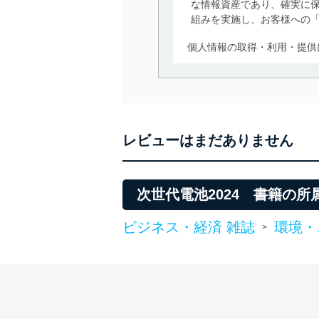
な情報資産であり、確実に保
組みを実施し、お客様への
個人情報の取得・利用・提供
当社は、個人情報の取得・
囲内で適法かつ公正な手段
利用、第三者への提供・開
いります。また、目的外利
レビューはまだありません
法令遵守
当社は、個人情報に関連す
令及びその他の規範を常に
次世代電池2024 書籍の所
個人情報の安全管理措置
ビジネス・経済 雑誌
環境・
>
当社は、個人情報の正確性
漏えい、滅失またはき損の
アクセス制御
個人データを取り扱う
しています。