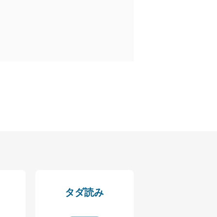
全対策を実施し、個人情報の
ータへの不要なアクセスを防止
ータベース等を取り扱う情報
の活用により、これを最新状態
タダ読み
ドを設定しています。