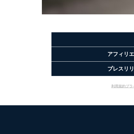
3
当社カスタマーQ＆Aサー
4
採用応募者の方の個人情
5
当社の従業者の個人情報
パートナー（提携企業）
6
社の
定期購読サービス等をご
アフィリ
SNS公式アカウントに登
7
プレスリ
報
※上記の利用目的のうちNo
利用規約
プラ
対応させていただきます。
なお、6、7については、パ
３．個人情報の第三者提供に
当社は、取得した個人情報
次の場合は除きます。