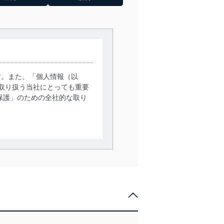
す。また、「個人情報（以
取り扱う当社にとっても重要
保護」のための全社的な取り
。
で利用目的の達成に必要な範
情報は、同意を得ずに目的外
従業者等の教育を徹底してま
管理の仕組みに、これらの法