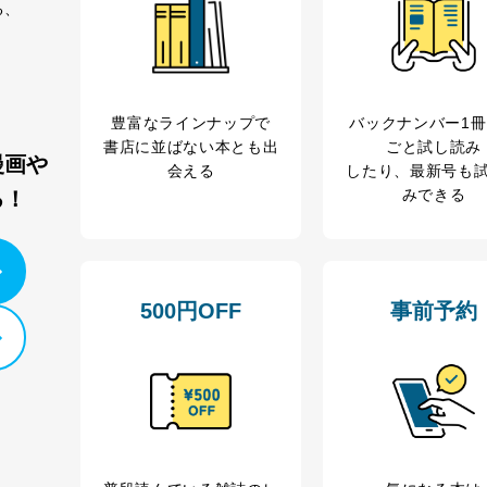
る、
ステムの継続的改善
ジメントレビューの機会を通じて、個人情報保護マネジメントシステム
豊富なラインナップで
バックナンバー1
書店に並ばない本とも出
ごと試し読み
漫画や
会える
したり、最新号も
個人情報保護マネジメントシステムに関するご相談及び苦情については
みできる
る！
ていただきます。
ビス 個人情報問い合わせ係
500円OFF
事前予約
ービス
郎
て