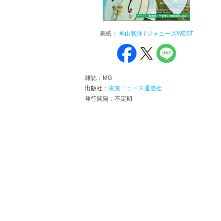
表紙：
神山智洋
/
ジャニーズWEST
雑誌：MG
出版社：
東京ニュース通信社
発行間隔：不定期