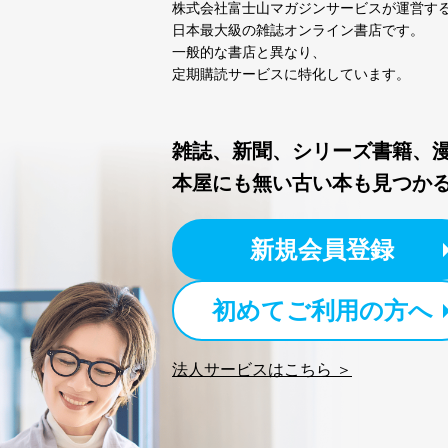
株式会社富士山マガジンサービスが運営す
個人情報保護マネジメントシ
日本最大級の雑誌オンライン書店です。
一般的な書店と異なり、
当社は、内部監査及びマネ
定期購読サービスに特化しています。
の状態を維持します。
苦情及び相談受付け窓口
雑誌、新聞、シリーズ書籍、
貴殿の個人情報及び当社の
本屋にも無い古い本も見つか
適切、かつ迅速に対応させ
株式会社富士山マガジンサー
新規会員登録
TEL：0570-200-223
FAX：03-5459-7073
e-mail：
cs@fujisan.co.jp
初めてご利用の方へ
改訂：2025年2月20日
制定：2005年4月1日
株式会社富士山マガジンサ
法人サービスはこちら ＞
代表取締役会長 西野 伸一
個人情報の取扱いについ