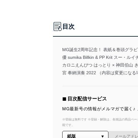
目次
MG誕生2周年記念！ 表紙＆巻頭グラビア＆連
優 sumika Billkin & PP Krit ス
カロニえんぴつ はっとり × 神田伯山 きつ
宮 奉納演奏 2022 （内容は変更にな
◼︎ 目次配信サービス
MG最新号の情報がメルマガで届く♪
※登録は無料です ※登録・解除は、各雑誌の商品ページ
能です。