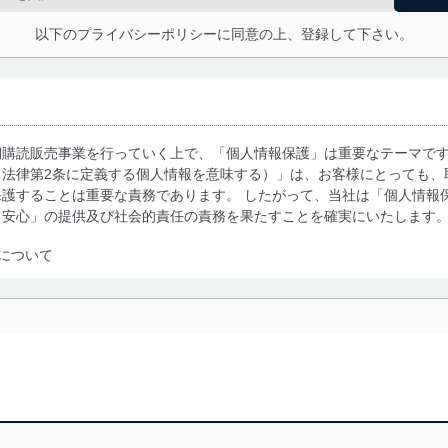
以下のプライバシーポリシーに同意の上、登録して下さい。
期購読販売事業を行っていく上で、「個人情報保護」は重要なテーマで
る法律第2条に定義する個人情報を意味する）」は、お客様にとっても、
護することは重要な責務であります。 したがって、当社は「個人情報
「安心」の提供及び社会的責任の責務を果たすことを確実にいたします
について
利用・提供に際して、その利用目的を明確にし、本人の同意を得たうえ
によって取得・利用・提供を行います。また、当社が保有している個人
示は行いません。当社においてはこれらの取り組みを確実にするため、
用を行わないために、適切な管理措置を講じます。
る法令、国が定める指針及びその他の規範を遵守します。また、当社の