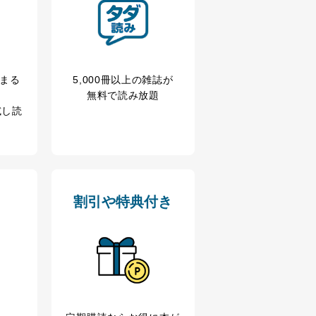
を継続的に改善し、常に最良
冊まる
5,000冊以上の雑誌が
無料で読み放題
試し読
以下までご連絡ください。
割引や特典付き