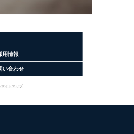
ス内容のご案内のため
の広告に関するご案内のため
業からのｅメール等による商
採用情報
ため
め
育など応対品質向上のため
問い合わせ
利用目的達成のため
、下記4.の開示等のご請求に
へ
サイトマップ
うお願い致します。
ことはありません。ただし、