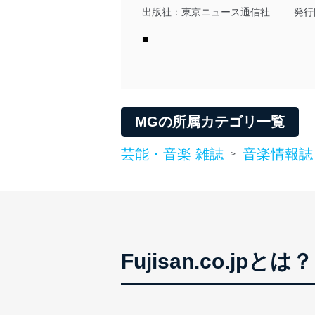
令及びその他の規範を常に
出版社：
東京ニュース通信社
発行
個人情報の安全管理措置
■
当社は、個人情報の正確性
漏えい、滅失またはき損の
アクセス制御
個人データを取り扱う
MGの所属カテゴリ一覧
しています。
芸能・音楽 雑誌
音楽情報誌
>
アクセス者の識別と認証
機器に標準装備されて
システムを使用する従
外部からの不正アクセス
個人データを取り扱う
個人データを取り扱う
Fujisan.co.jpとは？
としています。
情報システムの使用に伴
メール等により個人デ