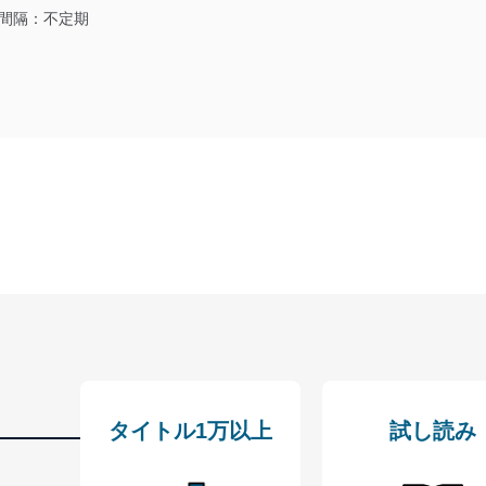
適合させます。
間隔：不定期
及び安全性を確保するために、下記セキュリティ対策をはじめとする安
防止及び是正に努めます。
ことのできる機器及び当該機器を取り扱う従業者を明確化し、 個人デ
いるユーザー制御機能（ユーザーアカウント制御）により、個人情報デ
業者を識別・認証しています。
等の防止
機器等のオペレーティングシステムを最新の状態に保持しています。
機器等にセキュリティ対策ソフトウェア等を導入し、自動更新 機能等
タイトル1万以上
試し読み
う漏洩等の防止
ータの含まれるファイルを送信する場合に、当該ファイルへのパスワー