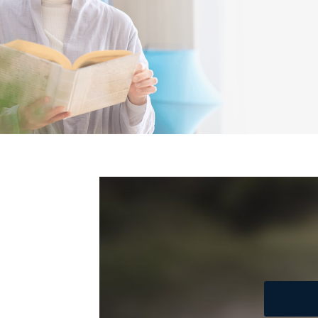
１．個人情報保護管理者
当社は以下の個人情報保護
いたします。
東京都渋谷区南平台町16-11
株式会社富士山マガジンサ
代表取締役会長 西野 伸一
個人情報保護管理者: 経営管
２．利用目的
当社が取り扱う開示対象個
No
個人情報
当社の定期購読サービス
1
人情報
2
当社にお問合わせいただ