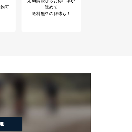
定期購読なら
お得に本が
予約可
読めて
送料無料の雑誌も！
アクセス・利用・提供・管理
の広告の案内のため
歴等の情報を分析して、趣
ID
育など応対品質向上のため