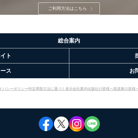
カスタマーQ＆Aサイトの投稿内容の確認のため
ご利用方法はこちら
ビス利用者
ｅメール等によるカスタマーQ＆Aサイトのサービ
ｅメール等による商品、サービス、キャンペーン等
報
採用選考、ご連絡のため
人事、総務などの雇用管理等のため
購入商品配送のため
総合案内
からの委託により当
提携企業及びお客様がご購入された商品の発売元企
品、
利用の方の個人情報
エイト
サービス、キャンペーン等の広告に関するご案内の
当社のサービス利用状況の把握およびその分析のた
録された方の個人情
お問い合わせ対応、トラブル対処、オペレーター教
リース
お
その他当社のプライバシーポリシー等にて公表する
.1～5については保有個人データ（開示対象個人情報）の利用目的であり
イバシーポリシー
特定商取引法に基づく表示
会社案内
出版社の皆様へ
投資家の皆様
ートナー（提携企業）様又は各SNS運営会社様にご請求いただきますよ
ついて
を適切に管理し､あらかじめ本人の同意を得ることなく第三者に提供する