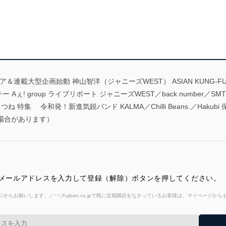
載大型企画始動 神山智洋（ジャニーズWEST） ASIAN KUNG-FU GEN
ー・ルイチー Aぇ! group ライブリポート ジャニーズWEST／back number／SMTOWN
ね 特集 令和発！新進気鋭バンド KALMA／Chilli Beans.／Hak
る場合があります）
 メールアドレスを入力して登録（解除）ボタンを押してください。
からお願いします。／~＼Fujisan.co.jpで既に定期購読をなさっているお客様は、マイページ