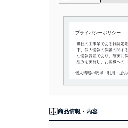
プライバシーポリシー
当社の主事業である雑誌定
下、個人情報の保護の関す
な情報資産であり、確実に保
組みを実施し、お客様への
個人情報の取得・利用・提供
当社は、個人情報の取得・
囲内で適法かつ公正な手段
利用、第三者への提供・開
いります。また、目的外利
商品情報・内容
法令遵守
当社は、個人情報に関連す