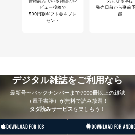
普段読んでいる雑誌のレ
気になる本は
ビュー投稿で
発売日前から事前
500円割ギフト券をプレ
能
管理者を設置し、個人情報保護管理者の責任のもと、個人情報を取得・
ゼント
ービス
郎
理グループディレクター 前田 嘉也
デジタル雑誌をご利用なら
人情報の利用目的は次のとおりです。
の種類
利用目的
最新号〜バックナンバーまで7000冊以上の雑誌
購入商品の配送のため
商品代金回収のため
（電子書籍）が無料で読み放題！
等をご利用の方の個
ｅメール等による商品、サービス、キャンペーン等
タダ読みサービス
を楽しもう！
個人が特定できない形で取得した閲覧履歴や購買履
味・嗜好に
応じた新商品・サービスに関する広告のため
DOWNLOAD FOR IOS
DOWNLOAD FOR ANDRO
いた方の個人情報
お問い合わせ対応、トラブル対処、オペレーター教