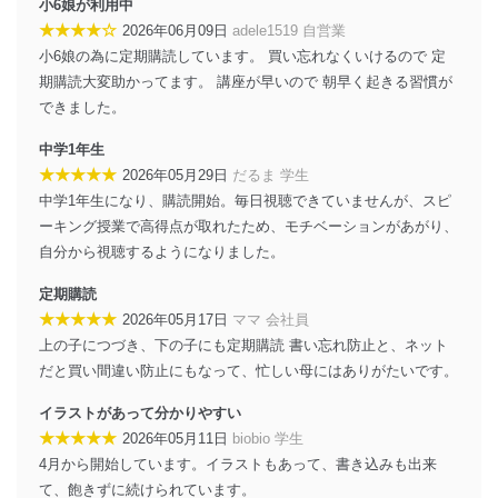
小6娘が利用中
★★★★☆
2026年06月09日
adele1519 自営業
小6娘の為に定期購読しています。 買い忘れなくいけるので 定
期購読大変助かってます。 講座が早いので 朝早く起きる習慣が
できました。
中学1年生
★★★★★
2026年05月29日
だるま 学生
中学1年生になり、購読開始。毎日視聴できていませんが、スピ
ーキング授業で高得点が取れたため、モチベーションがあがり、
自分から視聴するようになりました。
定期購読
★★★★★
2026年05月17日
ママ 会社員
上の子につづき、下の子にも定期購読 書い忘れ防止と、ネット
だと買い間違い防止にもなって、忙しい母にはありがたいです。
イラストがあって分かりやすい
★★★★★
2026年05月11日
biobio 学生
4月から開始しています。イラストもあって、書き込みも出来
て、飽きずに続けられています。