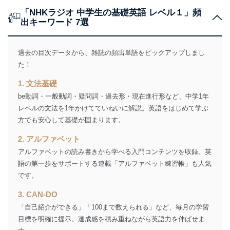
「NHKラジオ 中学生の基礎英語 レベル１」頻
出キーワード 7選
過去の目次データから、雑誌の頻出単語をピックアップしまし
た！
1. 文法基礎
be動詞・一般動詞・疑問詞・過去形・現在進行形など、中学1年
レベルの文法を1年かけてていねいに解説。英語をはじめて学ぶ
方でも安心して基礎が固まります。
2. アルファベット
アルファベットの読み書きから学べる入門コンテンツを収録。英
語の第一歩をサポートする連載「アルファベット練習帳」も人気
です。
3. CAN-DO
「自己紹介ができる」「100まで数えられる」など、毎月の学習
目標を明確に提示。達成感を積み重ねながら英語力を伸ばせま