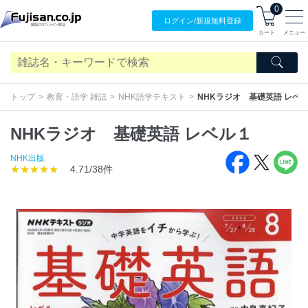
0
ログイン/
新規無料
登録
カート
メニュー
トップ
教育・語学 雑誌
NHK語学テキスト
NHKラジオ 基礎英語 レベ
NHKラジオ 基礎英語 レベル１
NHK出版
★★★★★
4.71/38件