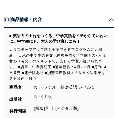
商品情報・内容
■ 英語力の土台をつくる、中学英語をイチからていねい
に。中学生にも、大人の学び直しにも！
よりステップアップ感を実感できるプログラムに大刷
新！ 日米の中学生の異文化体験を描く「学園もの×入れ
替わりもの」のスキットで、楽しく学習が続けられま
す。 ■講師：中島真紀子 ■通年新作：4月～3月 ■月刊14
日発売 ■電子版あり ■別売音声教材：「ＮＨＫ語学テキ
スト音声」対応
商品名
NHKラジオ 基礎英語 レベル１
NHK出版
出版社
[紙版]月刊 [デジタル版]
発行間隔