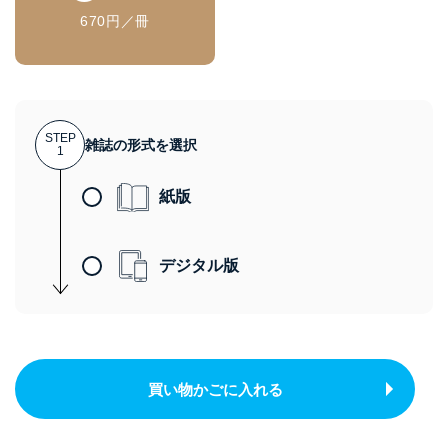
670円／冊
STEP
雑誌の形式を選択
1
紙版
デジタル版
買い物かごに入れる