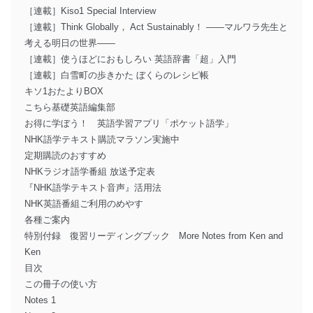
［連載］Kiso1 Special Interview
［連載］Think Globally， Act Sustainably！ ――マルワラ先生と
考える明日の世界――
［連載］使うほどにおもしろい 英語辞書「超」入門
［連載］白雪町の歩きかた ぼくらのレシピ帳
キソ1おたよりBOX
こちら基礎英語編集部
お得に学ぼう！ 英語学習アプリ「ポケット語学」
NHK語学テキスト購読マラソン実施中
定期購読のおすすめ
NHKラジオ語学番組 放送予定表
『NHK語学テキスト音声』活用法
NHK英語番組ご利用のめやす
各種ご案内
特別付録 復習リーディングブック More Notes from Ken and
Ken
目次
この冊子の使い方
Notes 1