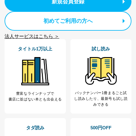
新規会員登録
2
いただいた方の個
処、オペレーター教育など応対品
人情報
質向上のため
カスタマーQ＆Aサイトの投稿内容
初めてご利用の方へ
の確認のため
ｅメール等によるカスタマーQ＆A
当社カスタマーQ＆
サイトのサービス内容のご案内の
3
法人サービスはこちら ＞
Aサービス利用者
ため
ｅメール等による商品、サービ
タイトル1万以上
試し読み
ス、キャンペーン等の広告に関す
るご案内のため
採用応募者の方の
4
採用選考、ご連絡のため
個人情報
当社の従業者の個
人事、総務などの雇用管理等のた
5
人情報
め
パートナー（提携
購入商品配送のため
企業）からの委託
提携企業及びお客様がご購入され
バックナンバー1冊まるごと試
豊富なラインナップで
により当社の
た商品の発売元企業からのｅメー
し読み
したり、最新号も試し読
6
書店に並ばない本とも出会える
定期購読サービス
ル等による商品、
みできる
等をご利用の方の
サービス、キャンペーン等の広告
個人情報
に関するご案内のため
当社のサービス利用状況の把握お
よびその分析のため
タダ読み
500円OFF
お問い合わせ対応、トラブル対
SNS公式アカウン