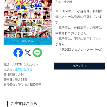
主婦と生活社
※「DISH//」「小越勇輝」特別付
録ポスターは巻末に付属していま
す。
※電子版に「佐藤流司」の記事は
掲載されておりません。
※電子版は、下記に対応しており
試し読み
ません。
・「第30回ジュノン・スーパーボ
ーイ・...
雑誌：JUNON（ジュノン）
目次を見る
出版社：
主婦と生活社
発行間隔：月刊
発売日：毎月22日
参考価格：[デジタル版]600円
ご注文はこちら