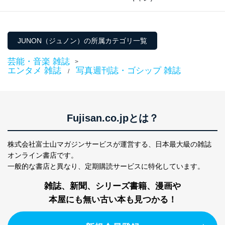
東京都渋谷区南平台町16-11
株式会社富士山マガジンサービス
代表取締役会長 西野 伸一郎
JUNON（ジュノン）の所属カテゴリ一覧
個人情報保護管理者: 経営管理グループディレクター 前
田 嘉也
芸能・音楽 雑誌
>
エンタメ 雑誌
写真週刊誌・ゴシップ 雑誌
２．利用目的
/
当社が取り扱う開示対象個人情報の利用目的は次のとお
りです。
No
個人情報の種類
利用目的
Fujisan.co.jpとは？
購入商品の配送のため
商品代金回収のため
ｅメール等による商品、サービ
株式会社富士山マガジンサービスが運営する、
日本最大級の雑誌
ス、キャンペーン等の広告の案内
オンライン書店です。
当社の定期購読サ
のため
一般的な書店と異なり、
定期購読サービスに特化しています。
1
ービス等をご利用
個人が特定できない形で取得した
の方の個人情報
閲覧履歴や購買履歴等の情報を分
雑誌、新聞、シリーズ書籍、漫画や
析して、趣味・嗜好に
本屋にも無い古い本も見つかる！
応じた新商品・サービスに関する
広告のため
当社にお問合わせ
お問い合わせ対応、トラブル対