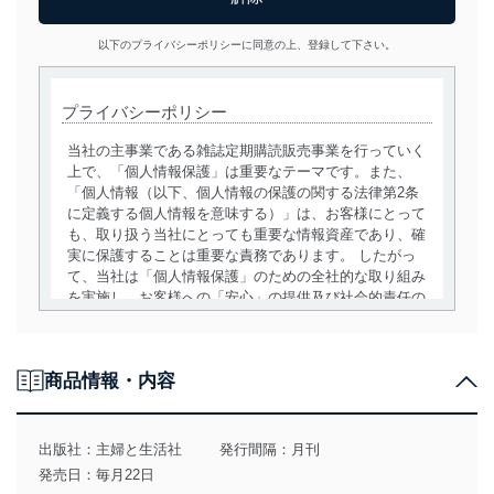
以下のプライバシーポリシーに同意の上、登録して下さい。
プライバシーポリシー
当社の主事業である雑誌定期購読販売事業を行っていく
上で、「個人情報保護」は重要なテーマです。また、
「個人情報（以下、個人情報の保護の関する法律第2条
に定義する個人情報を意味する）」は、お客様にとって
も、取り扱う当社にとっても重要な情報資産であり、確
実に保護することは重要な責務であります。 したがっ
て、当社は「個人情報保護」のための全社的な取り組み
を実施し、お客様への「安心」の提供及び社会的責任の
責務を果たすことを確実にいたします。
個人情報の取得・利用・提供について
商品情報・内容
当社は、個人情報の取得・利用・提供に際して、その利
用目的を明確にし、本人の同意を得たうえで利用目的の
達成に必要な範囲内で適法かつ公正な手段によって取
出版社：
主婦と生活社
発行間隔：月刊
得・利用・提供を行います。また、当社が保有している
発売日：毎月22日
個人情報は、同意を得ずに目的外利用、第三者への提