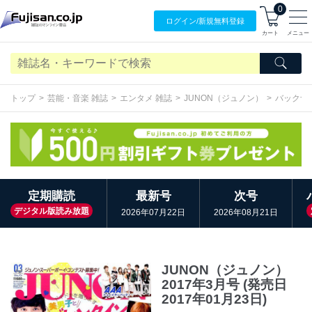
0
ログイン/
新規無料
登録
カート
メニュー
トップ
芸能・音楽 雑誌
エンタメ 雑誌
JUNON（ジュノン）
バックナ
定期購読
最新号
次号
デジタル版読み放題
2026年07月22日
2026年08月21日
JUNON（ジュノン）
2017年3月号 (発売日
2017年01月23日)