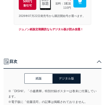
500円
放題
送料：1配送
割引可
110円
2026年07月22日発売号から購読開始号が選べます。
ジュノン紙版定期購読ならデジタル版が読み放題！
目次
紙版
デジタル版
※「DISH//」「小越勇輝」特別付録ポスターは巻末に付属してい
ます。
※電子版に「佐藤流司」の記事は掲載されておりません。