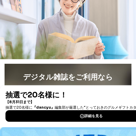
とが困難である場合。
国の機関もしくは地方公共団体またはその委託を受け
た者が法令の定める事務を遂行することに対して協力
する必要がある場合であって、本人の同意を得ること
により当該事務の遂行に支障を及ぼすおそれがあると
き。
上記２．の利用目的を実施するために守秘義務を結ん
だ企業に、業務の一部として個人情報の取扱いを委
託・提供する場合、その業務に必要な範囲で委託・提
供先企業に個人情報を開示することがあります。
委託・提供先企業は具体的には以下のような企業です
が、これらに限りません。
委託先：カスタマーサポート支援会社 、クレジッ
デジタル雑誌をご利用なら
トカード決済などの決済代行・料金回収会社、広
告配信サービス会社
最新号〜バックナンバーまで7000冊以上の雑誌
（電子
提供先：出版社、出版物発売元、卸売会社、販売
店など商品の供給者、梱包会社、配送会社、新聞
書籍）が無料で読み放題！
販売店などの梱包・配送・配達会社
タダ読みサービス
を楽しもう！
４．開示対象個人情報の「開示」「訂正」等の請求につ
いて
DOWNLOAD FOR IOS
当社は、本人から、開示対象個人情報について利用目的
DOWNLOAD FOR ANDROID
の通知を求められた場合には、遅滞なくこれに応じま