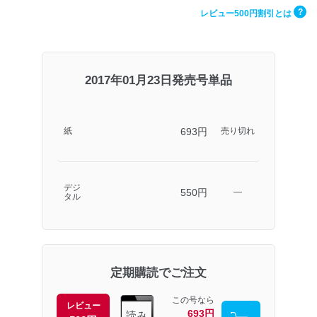
?
レビュー500円割引とは
2017年01月23日発売号単品
693円
紙
売り切れ
デジ
550円
―
タル
定期購読でご注文
この号なら
レビュー
693円
読み