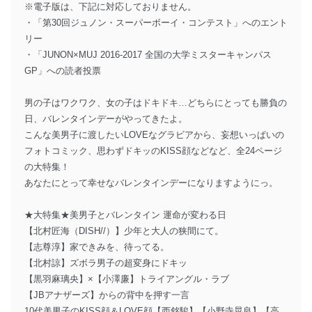
※電子版は、下記に対応しておりません。
・「第30回ジュノン・スーパーボーイ・コンテスト」へのエント
リー
・「JUNON×MUJ 2016-2017 全国の大学ミスターキャンパス
GP」への読者投票
男の子はワクワク、女の子はドキドキ…どちらにとっても勝負の
日、バレンタインデーがやってきたよ。
こんな美男子に渡したいLOVEなグラビアから、妄想いっぱいの
フォトコミック、思わずドキッのKISS顔などなど、全24ページ
の大特集！
あなたにとって幸せなバレンタインデーになりますようにっ。
★大特集★美男子とバレンタイン 運命が変わる日
【北村匠海（DISH//）】少年と大人の狭間にて。
【志尊淳】家できみを、待ってる。
【北村諒】ズボラ男子の超変身にドキッ
【黒羽麻璃央】×【小澤廉】トライアングル・ラブ
【JBアナザーズ】からの背中を押す一言
10代美男子のKISS顔＆LOVE顔【西銘駿】【小野寺晃良】【高