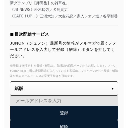
新グランプリ【押田岳】の雑草魂。
《JB NEWS》柾木玲弥／犬飼貴丈
《CATCH UP！》三浦大知／大友花恋／家入レオ／塩ノ谷早耶香
◼︎ 目次配信サービス
JUNON（ジュノン）最新号の情報がメルマガで届く♪ メ
ールアドレスを入力して登録（解除）ボタンを押してく
ださい。
※登録は無料です ※登録・解除は、各雑誌の商品ページからお願いします。／~＼
Fujisan.co.jpで既に定期購読をなさっているお客様は、マイページからも登録・解除
及び宛先メールアドレスの変更手続きが可能です。