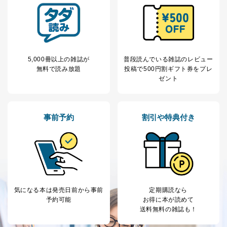
処、オペレーター教育など応対品
7
トに登録された方
質向上のため
の個人情報
その他当社のプライバシーポリシ
ー等にて公表する利用目的達成の
ため
※上記の利用目的のうちNo.1～5については保有個人デ
5,000冊以上の雑誌が
普段読んでいる雑誌のレビュー
ータ（開示対象個人情報）の利用目的であり、下記4.の
無料で読み放題
投稿で
500円割ギフト券をプレ
開示等のご請求に対応させていただきます。
ゼント
なお、6、7については、パートナー（提携企業）様又は
各SNS運営会社様にご請求いただきますようお願い致し
ます。
事前予約
割引や特典付き
３．個人情報の第三者提供について
当社は、取得した個人情報を適切に管理し､あらかじめ
本人の同意を得ることなく第三者に提供することはあり
ません。ただし、次の場合は除きます。
法令に基づく場合
人の生命､身体または財産の保護のために必要がある
気になる本は
発売日前から事前
定期購読なら
場合であって、本人の同意を得ることが困難であると
予約可能
お得に本が読めて
き。
送料無料の雑誌も！
公衆衛生の向上または児童の健全な育成の推進のため
に特に必要がある場合であって、本人の同意を得るこ