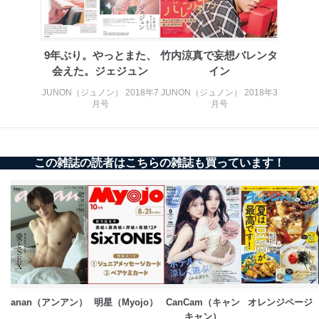
苦情及び相談受付け窓口
貴殿の個人情報及び当社の個人情報保護マネジメントシ
ステムに関するご相談及び苦情については以下までご連
絡ください。
9年ぶり。やっとまた、
竹内涼真で妄想バレンタ
適切、かつ迅速に対応させていただきます。
会えた。ジェジュン
イン
JUNON（ジュノン） 2018年7
JUNON（ジュノン） 2018年3
株式会社富士山マガジンサービス 個人情報問い合わせ
月号
月号
係
TEL：0570-200-223
FAX：03-5459-7073
e-mail：
cs@fujisan.co.jp
この雑誌の読者はこちらの雑誌も買っています！
改訂：2025年2月20日
制定：2005年4月1日
株式会社富士山マガジンサービス
代表取締役会長 西野 伸一郎
個人情報の取扱いについて
１．個人情報保護管理者
当社は以下の個人情報保護管理者を設置し、個人情報保
護管理者の責任のもと、個人情報を取得・アクセス・利
anan（アンアン）
明星（Myojo）
CanCam（キャン
オレンジページ
用・提供・管理いたします。
キャン）