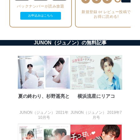
機器に標準装備されているユーザー制御機能（ユ
バックナンバーが読み放題
ーザーアカウント制御）により、個人情報データ
新規登録 or レビュー投稿で
お申込みはこちら
お得に読める!
ベース等を取り扱う情報システムを使用する従業
者を識別・認証しています。
外部からの不正アクセス等の防止
個人データを取り扱う機器等のオペレーティング
JUNON（ジュノン）の無料記事
システムを最新の状態に保持しています。
個人データを取り扱う機器等にセキュリティ対策
ソフトウェア等を導入し、自動更新 機能等の活用
により、これを最新状態としています。
情報システムの使用に伴う漏洩等の防止
メール等により個人データの含まれるファイルを
送信する場合に、当該ファイルへのパスワードを
設定しています。
夏の終わり、杉野遥亮と
横浜流星にリアコ
個人情報保護マネジメントシステムの継続的改善
JUNON（ジュノン） 2021年
JUNON（ジュノン） 2019年7
当社は、内部監査及びマネジメントレビューの機会を通
10月号
月号
じて、個人情報保護マネジメントシステムを継続的に改
善し、常に最良の状態を維持します。