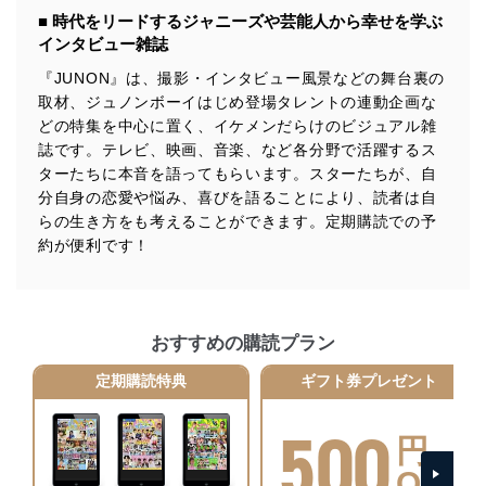
供・開示は行いません。当社においてはこれらの取り組
■ 時代をリードするジャニーズや芸能人から幸せを学ぶ
みを確実にするため、従業者等の教育を徹底してまいり
インタビュー雑誌
ます。また、目的外利用を行わないために、適切な管理
措置を講じます。
『JUNON』は、撮影・インタビュー風景などの舞台裏の
取材、ジュノンボーイはじめ登場タレントの連動企画な
法令遵守
どの特集を中心に置く、イケメンだらけのビジュアル雑
当社は、個人情報に関連する法令、国が定める指針及び
誌です。テレビ、映画、音楽、など各分野で活躍するス
その他の規範を遵守します。また、当社の管理の仕組み
ターたちに本音を語ってもらいます。スターたちが、自
に、これらの法令及びその他の規範を常に適合させま
分自身の恋愛や悩み、喜びを語ることにより、読者は自
す。
らの生き方をも考えることができます。定期購読での予
約が便利です！
個人情報の安全管理措置
当社は、個人情報の正確性及び安全性を確保するため
に、下記セキュリティ対策をはじめとする安全対策を実
施し、個人情報の漏えい、滅失またはき損の防止及び是
おすすめの購読プラン
正に努めます。
定期購読特典
ギフト券プレゼント
アクセス制御
個人データを取り扱うことのできる機器及び当該
500
機器を取り扱う従業者を明確化し、 個人データへ
円
の不要なアクセスを防止しています。
OFF
アクセス者の識別と認証