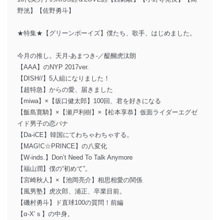
野洸】【佐野勇斗】
★特集★【グリーンボーイズ】僕たち、歌手、はじめました。
今月の推し。天月-あまつき-／醍醐虎汰朗
【AAA】のNYP 2017ver.
【DISH//】5人組になりました！
【超特急】からの愛、届きました
【miwa】×【坂口健太郎】100回、君を好きになる
【飯島寛騎】×【瀬戸利樹】×【松本享恭】仮面ライダーエグゼ
イド男子の恋バナ
【Da-iCE】韓国にてわちゃわちゃする。
【MAG!C☆PRINCE】の八変化
【W-inds.】Don’t Need To Talk Anymore
【福山潤】僕の“初めて”。
【宮崎秋人】×【池岡亮介】相思相愛の関係
【風男塾】虎次郎、浦正、卒業目前。
【磯村勇斗】ド直球100の質問！前編
【α-X’ｓ】の中身。