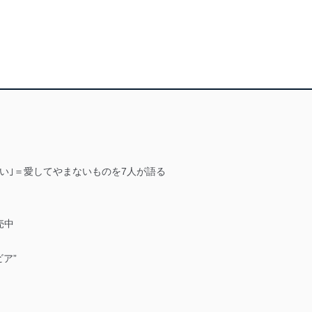
い｣＝愛してやまないものを7人が語る
売中
ア”