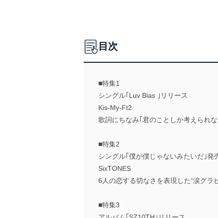
目次
■特集1
シングル｢Luv Bias ｣リリース
Kis-My-Ft2
歌詞にちなみ｢君のことしか考えられな
■特集2
シングル｢僕が僕じゃないみたいだ｣発
SixTONES
6人の恋する切なさを表現した“涙グラビ
■特集3
アルバム｢SZ10TH｣リリース