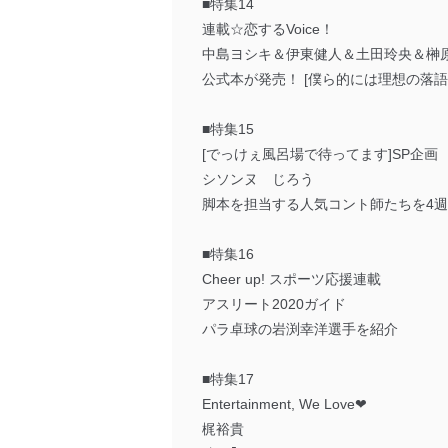
■特集14
連載☆恋するVoice！
中島ヨシキ＆伊東健人＆土田玲央＆榊
公式本が発売！ [僕ら的には理想の落語
■特集15
[でっけぇ風呂場で待ってます]SP企画
シソンヌ じろう
脚本を担当する人気コント師たちを4
■特集16
Cheer up! スポーツ応援連載
アスリート2020ガイド
パラ卓球の岩渕幸洋選手を紹介
■特集17
Entertainment, We Love❤
梶裕貴