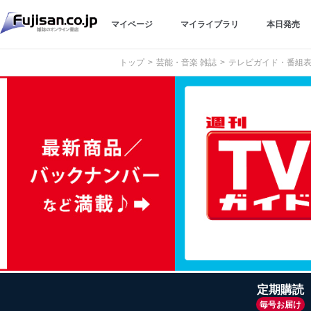
マイページ
マイライブラリ
本日発売
トップ
芸能・音楽 雑誌
テレビガイド・番組表
定期購読
毎号お届け