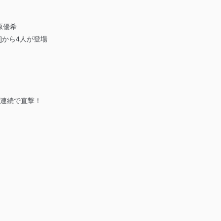
原優希
]から4人が登場
週連続で直撃！