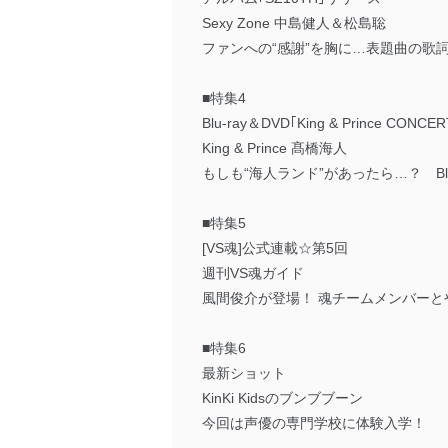
Sexy Zone 中島健人＆松島聡
ファンへの“感謝”を胸に…表題曲の歌
■特集4
Blu-ray＆DVD｢King & Prince CON
King & Prince 髙橋海人
もしも“海人ランド”があったら…？ Bl
■特集5
[VS魂]公式連載☆第5回
週刊VS魂ガイド
風間俊介が登場！ 魂チームメンバーと
■特集6
最新ショット
KinKi Kidsのブンブブーン
今回は声優の専門学校に体験入学！