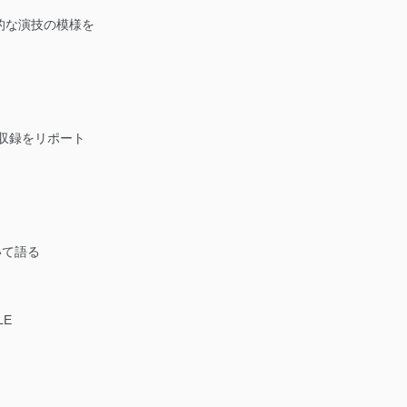
的な演技の模様を
収録をリポート
いて語る
LE