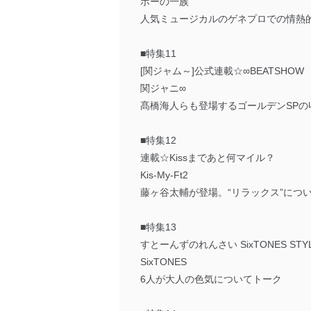
ポーの一族
人気ミュージカルのゲネプロでの情熱
■特集11
[関ジャム～]公式連載☆∞BEATSHOW
関ジャニ∞
髙橋海人らも登場するゴールデンSPの
■特集12
連載☆Kissまであと何マイル？
Kis-My-Ft2
藤ヶ谷太輔が登場。“リラックス”につ
■特集13
すとーんずのれんさい SixTONES STY
SixTONES
6人が大人の色気についてトーク