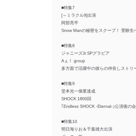
■特集7
[～ミラクル9]出演
阿部亮平
Snow Manの秘密をスクープ！ 受験
■特集8
ジャニーズJr.SPグラビア
Aぇ！ group
多方面で活躍中の彼らの仲良しストリ
■特集9
堂本光一偉業達成
SHOCK 1800回
｢Endless SHOCK -Eternal-｣公
■特集10
明日海りお＆千葉雄大出演