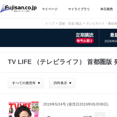
マイページ
マイライブラリ
本日発売
トップ
芸能・音楽 雑誌
テレビガイド・番組表
定期購読
最
毎号お届け
2026年
TV LIFE （テレビライフ） 首都圏
2019年5/24号 (発売日2019年05月08日)