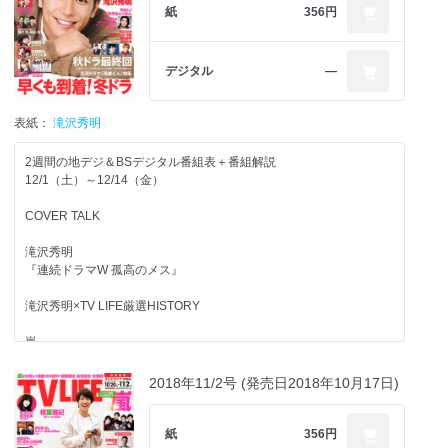
ニノ年賀状イベント
紙
356円
注目番組解説
杉野遥亮
in『ミストレス～女たちの秘密～』
ARASHI Anniversary Tour 5×20密着レポート
氷上の帝王プルシェンコが息子と参戦！体育会TV軍と激突『炎の体
育会TVSP』
Hey!Say!JUMP連載
デジタル
―
第69回NHK紅白歌合戦 舞台裏超密着!!
『THEカラオケ★バトルSP』女性ボーカリスト対決！新システム導
知念侑李
入で波乱に!?
坂道発信！
一人芸の日本一は!?霜降り粗品、チョコプラ松尾ら激突『R-1ぐらん
表紙：
滝沢秀明
Sexy Zone連載
紅白歌合戦リハーサル密着
ぷり2019』
マリウス葉
中田花奈インタビュー
プロ野球、今と昔どっちが面白い!?『OB VS 現役 プロ野球好珍バト
2週間の地デジ＆BSデジタル番組表＋番組解説
ル2019』ほか
小林由美子
12/1（土）～12/14（金）
注目番組解説
あいみょん
TL記者がミタ！お得情報てんこ盛り!!
in「映画クレヨンしんちゃん 新婚旅行ハリケーン～失われたひろし
COVER TALK
最高10億円！キスマイ＆サンドがついに高額当選!?『10万円ででき
春ドラマScoop Shot！
～」
るかな2時間SP』
『家政夫のミタゾノ』『インハンド』『わたし、定時で帰りま
滝沢秀明
注目の新ドラマ『イノセンス～』『僕の初恋をキミに捧ぐ』『よつ
す。』『あなたの番です』
浜辺美波＆高杉真宙＆森川葵
『連続ドラマW 孤高のメス』
ば銀行～』『後妻業』ほか
in「映画 賭ケグルイ」
本田翼＆岡山天音in『ゆうべはお楽しみでしたね』
見たいドラマをCHECK！
滝沢秀明×TV LIFE厳選HISTORY
濱田岳in『フルーツ宅配便』
橋本良亮
小芝風花in『トクサツガガガ』
春ドラマカランダー
in 舞台「良い子はみんなご褒美がもらえる」
嵐
人気長寿番組『世界ふしぎ発見！』が放送1500回ほか
初めてのオリンピックへいざ出陣!!
ジャニーズJr. LIVE REPORT
櫻井翔
2018年11/2号 (発売日2018年10月17日)
生徒たちをとことん追っかけ！
大河ドラマ『いだてん～東京オリムピック噺～』
SixTONES
in『Best Artist 2018』
ちゅーもく！学園ドラマ
生田斗真インタビュー
Snow Man
『3年A組-今から皆さんは、人質です-』
Travis Japan
『嵐にしやがれ』連載
紙
356円
『僕の初恋をキミに捧ぐ』
INTERVIEW