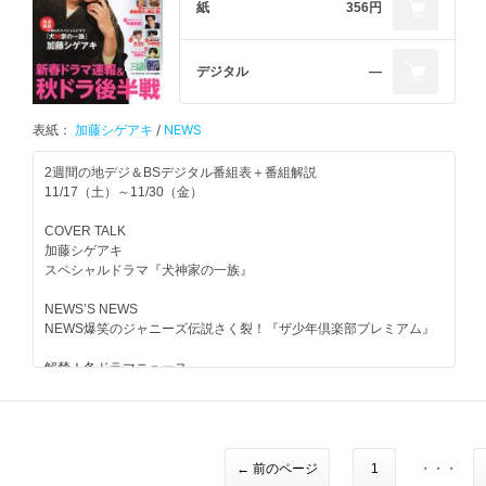
in『都立水商！～令和～』
紙
356円
ト・サーガ』『緊急取調室』ほか
大野智＆松本潤『嵐にしやがれ』連載
春ドラマを先取り！『インハンド』最新Shot！山下智久ポスター撮
小林涼子
影に潜入
嵐
映画「轢き逃げ-最高の最悪な日-」
『VS嵐SP』絶対に負けられない…ババ抜き最弱王に輝くのは誰
デジタル
―
『嵐にしやがれ』連載
だ！？
注目作が続々解禁！４月ドラマ超速報！！
相葉雅紀＆二宮和也
小川紗良
『嵐にしやがれ元日SP』MJがテーブルクロス引きに挑戦
in『向かいのバズる家族』
3号連続『ザンビ』SP第2弾
表紙：
加藤シゲアキ
/
NEWS
嵐トピ
2018年を締めくくり！！
与田祐希＆秋元真夏＆渡辺みり愛＆鈴木絢音＆吉田綾乃クリスティ
鈴木勝吾
大みそかとくばん！！
ー＆岩本蓮加
『嵐にしやがれ』嵐が初仕事の思い出を告白！
2週間の地デジ＆BSデジタル番組表＋番組解説
in 舞台「ちょっと今から仕事やめてくる」
『VS嵐』東山紀之＆中島健人＆Snow Manらがゲストに登場
11/17（土）～11/30（金）
『第69回NHK紅白歌合戦』
『櫻井・有吉THE夜会』『ニノさん』ほか
ソロシングルリリース！
内村光良＆広瀬すず＆櫻井翔インタビュー／刀剣男士 北園涼＆崎
LIVE REPORT
COVER TALK
亀梨和也
山つばさ＆佐伯大地＆大平峻也インタビュー
堂本光一
INTERVIEW
加藤シゲアキ
『ガキの使い！大晦日年越しSP!』
Endless SHOCK
スペシャルドラマ『犬神家の一族』
『関ジャニ∞のジャニ勉』連載
『無人島０円生活』
西島秀俊＆伊藤淳史
丸山隆平＆横山裕
『SASUKE2018＆ボクシング井岡一翔世界タイトルマッチ』
てれにゅ～
in『2夜連続スペシャルドラマ 名探偵・明智小五郎』
NEWS’S NEWS
『ジャニーズカウントダウン2018-2019』
薮宏太主演舞台「ハル」イベント
NEWS爆笑のジャニーズ伝説さく裂！『ザ少年倶楽部プレミアム』
Hey!Say!JUMP連載
「映画 少年たち」完成披露イベント
井上裕介＆久保裕丈＆小柳津林太郎
八乙女光
ZOOM UP!!注目とくばん
in『ザ・タイムショック』
解禁！冬ドラマニュース
『超豪華！最初で最後の大同窓会！８時だＪ』レポート
INTERVIEW
Sexy Zone連載
広瀬アリスin『釣りバカ日誌 新米社員 浜崎伝助』
『関ジャニ∞のジャニ勉』連載
黒川芽以
総力特集
佐藤勝利
丸山隆平＆村上信五
in 映画「美人が婚活してみたら」
秋ドラマ後半戦！
人気沸騰！注目ドラマの魅力を徹底解剖
永瀬廉＆清原翔＆神宮寺勇太
Johnnys’バズりチャレンジ！！
永田崇人in『初めて恋をした日に読む話』
『関ジャニ∞のジャニ勉』連載
← 前のページ
1
・・・
in 映画「うちの執事が言うことには」
嵐
村上信五＆大倉忠義
これさえ“記憶”すれば今からでも遅くない