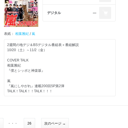
相葉雅紀＆二宮和也
てれにゅ～
Johnnys’ LIVE REPORT
『関ジャニ∞のジャニ勉』連載
河合郁人「トリッパー遊園地」
嵐トピ
デジタル
―
錦戸亮＆丸山隆平
JOHNNYS’Experienceほか
ジャニーズカウントダウン2018-2019
『VS嵐』中島健人＆岸優太の後輩コンビと対決！
屋良朝幸
NEWS
in 舞台「Red Hot and COLE」
注目番組Pickup！
木村拓哉主演 映画「マスカレード・ホテル」
表紙：
相葉雅紀
/
嵐
DOME TOUR 208-2019 EPCOTIA -ENCORE-
「映画 少年たち」初日舞台あいさつ＆パフォーマンス
キャスト登壇完成披露試写会にご招待！
水谷果穂
Hey! Say! JUMP
2週間の地デジ＆BSデジタル番組表＋番組解説
in『Going！Sports＆News』
第28回年間ドラマ大賞発表Part2
2019年1月クール 冬ドラマカレンダー
LIVE TOUR SENSE or LOVE
10/20（土）～11/2（金）
Hey!Say!JUMP連載
主演女優賞
先取り！年末とくばん
Kis-My-Ft2
COVER TALK
山田涼介
石原さとみ『アンナチュラル』
LIVE TOUR 208 YOU & ME Extra Yummy!!
相葉雅紀
助演女優賞
ドラマスペシャル『東野圭吾 手紙』
『僕とシッポと神楽坂』
Sexy Zone連載
木村文乃『99.9 -刑事専門弁護士-SEASON II』
亀梨和也インタビュー
ジャニーズWEST
中島健人
新人賞
収録ルポ
LIVE TOUR 2019 WESTV!
嵐
岡田健史『中学聖日記』
『嵐にしやがれ』連載200回SP第2弾
櫻井孝宏／福山潤
『忍べ！右左ヱ門』ド派手忍者が大集合！
INTERVIEW
TALK！TALK！！TALK！！！
in「えいがのおそ松さん」
内村光良＆古田新太＆ムロツヨシ＆中川大志＆伊藤健太郎メッセー
好評連載
ジ
上田竜也＆重岡大毅
嵐トピ
梶裕貴
『仮面ライダージオウ』
in『節約ロック』
『嵐にしやがれ』貴重なお宝に翔君大興奮！
in「映画プリキュアミラクルユニバース」
KIKCHY FACTORY
最終回直前！
『VS嵐』嵐が武井壮、鈴木福ら左利きチームと対決！
『騎士竜戦隊リュウソウジャー』
『西郷どん』さらば、愛しき友よ
真木よう子＆丸山隆平
ベストアルバムリリース
たくきよしみつのちゃんと見てるよ
鈴木亮平＆瑛太メッセージ
in『よつば銀行 原島浩美がモノ申す！～』
秋ドラマ Key Person Interview
遊助
・・・
26
次のページ →
杉野遥亮「スギノート」
松岡昌宏in『大恋愛～僕を忘れる君と』