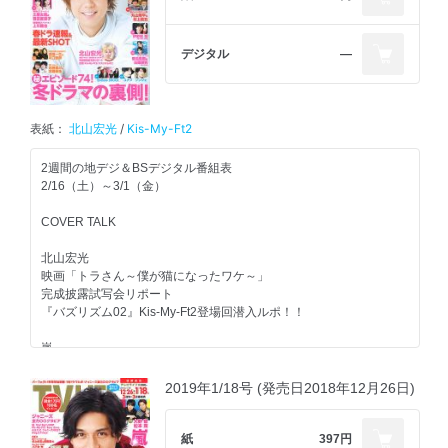
広瀬すず
注目番組解説
in 連続テレビ小説『なつぞら』
松坂桃李の意外なプライベート＆同世代で活躍する俳優たちへの思
デジタル
―
窪田正孝
いとは!?『サワコの朝』
in 『ラジエーションハウス～』
『大家族石田さんチ～』結婚40年目を祝う家族旅行へ！石田さん一
家に新たな事件が…
中条あやみ＆水川あさみ
初登場の霜降り明星が菅田将暉＆片寄涼太に!?『爆笑そっくりもの
表紙：
北山宏光
/
Kis-My-Ft2
in 『白衣の戦士！』
まね紅白歌合戦SP』
新ドラマ『デジタル・タトゥー』高橋克実＆瀬戸康史、年の差28歳
2週間の地デジ＆BSデジタル番組表
天海祐希
のバディの相性は!?ほか
2/16（土）～3/1（金）
in 『緊急取調室』
Johnnys’バラエティTOPICS
COVER TALK
原田知世＆田中圭
in 『あなたの番です』
『新・日本男児と中居』
北山宏光
中居正広コメント／収録密着
映画「トラさん～僕が猫になったワケ～」
吉高由里子
完成披露試写会リポート
in 『わたし、定時で帰ります。』
『KinKi Kidsのブンブブーン』
『バズリズム02』Kis-My-Ft2登場回潜入ルポ！！
KinKi Kids＆かまいたちが東京の最先端の店へ！
松坂桃李
嵐
in 『パーフェクトワールド』
『やりすぎ都市伝説』
『嵐にしやがれ』連載
河合郁人がまさかの伝説発表!?
大野智＆相葉雅紀
2019年1/18号 (発売日2018年12月26日)
春ドラマの主役たちを追っかけ!!
春ドラマ最新Shot！
『世界ナゼそこに？日本人』
嵐トピ
『家政夫のミタゾノ』
永瀬廉も仰天のエピソードが!?
『嵐にしやがれ』丼デスマッチでリーダー仰天の事件発生！
紙
397円
『頭に来てもアホとは戦うな！』