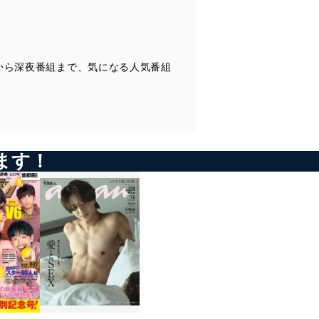
佐野勇斗「二十歳の挑戦」
『ドロ刑-警視庁捜査三課-』『今日から俺は!!』『下町ロケット』
in 映画「映画刀剣乱舞」
若月佑美（乃木坂46）in『今日から俺は!!』
YOU「三代先までの恥」
『SUITS／スーツ』『中学聖日記』『大恋愛～僕を忘れる君と』
『黄昏流星群～人生折り返し、恋をした～』『僕とシッポと神楽
野村萬斎
INTERVIEW
ジャンル別解説
坂』
in 映画「七つの会議」
長谷川博己
in 連続テレビ小説『まんぷく』
『いだてん～東京オリムピック噺』
から深夜番組まで、気になる人気番組
INTERVIEW
浜中文一＆末澤誠也
『まんぷく』
in 舞台「スケリグ」
小野莉奈
料理番組献立表
『関ジャニ∞のジャニ勉』連載
in『中学聖日記』
地上波＆BS映画
錦戸亮＆横山裕
好評連載
タレントスケジュール
川栄李奈
今田美桜
『仮面ライダージオウ』
in 映画「恋のしずく」
エンタメPickup
in『SUITS／スーツ』
KIKCHY FACTORY
ます！
『快盗戦隊ルパンレンジャーVS警察戦隊パトレンジャー』
『関ジャニ∞のジャニ勉』連載
ヒットランキング
須賀健太
たくきよしみつのちゃんと見てるよ
錦戸亮＆丸山隆平
PRESENT
in『江戸前の旬』
杉野遥亮「スギノート」
星占い＆次号予告
【新】宮下草薙の不毛なやりとり
Hey!Say!JUMP連載
矢作穂香
佐野勇斗「二十歳の挑戦」
山田涼介
【北海道・青森版】【首都圏版】【静岡版】【愛知・岐阜・三重
in『僕らは奇跡でできている』
YOU「三代先までの恥」
版】【関西版】【福岡・佐賀・山口版】
Sexy Zone連載
シングルリリース！
ジャンル別解説
松島聡
内容は、一部変更になる場合があります。あらかじめご了承くださ
J☆Dee’Z
い。
『いだてん～東京オリムピック噺』
岡田健史
Hey!Say!JUMP連載
『まんぷく』
in『中学聖日記』
伊野尾慧
料理番組献立表
地上波＆BS映画