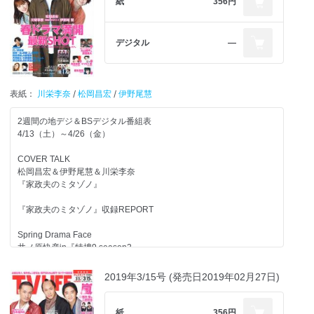
紙
356円
デジタル
―
表紙：
川栄李奈
/
松岡昌宏
/
伊野尾慧
2週間の地デジ＆BSデジタル番組表
4/13（土）～4/26（金）
COVER TALK
松岡昌宏＆伊野尾慧＆川栄李奈
『家政夫のミタゾノ』
『家政夫のミタゾノ』収録REPORT
Spring Drama Face
井ノ原快彦in『特捜9 season2』
高橋一生＆斎藤工＆滝藤賢一in『東京独身男子』
2019年3/15号 (発売日2019年02月27日)
西島秀俊＆内野聖陽in『きのう何食べた？』
古田新太in『俺のスカート、どこ行った？』
紙
356円