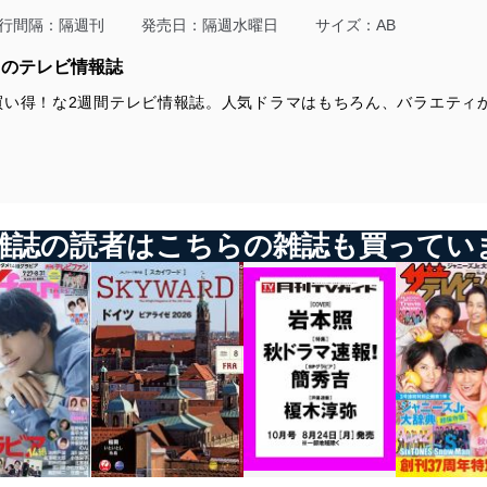
杉野遥亮「スギノート」
『NHKスペシャル』
永瀬廉初主演映画「うちの執事が言うことには」現場REPORT！！
神木隆之介＆有村架純
宮下草薙の不毛なやりとり
『密着！中村屋ファミリー～』勘九郎＆七之助＆“小さな中村屋”の挑
行間隔：隔週刊
発売日：隔週水曜日
サイズ：AB
in 映画「フォルトゥナの瞳」
佐野勇斗「二十歳の挑戦」
戦に独占密着
坂道発信！
YOU「三代先までの恥」
妻vs愛人！新ドラマ『あなたには渡さない』
りのテレビ情報誌
2019ミュージカル選抜SP
伊藤あさひ＆結木滉星＆濱正悟＆横山涼＆工藤遥＆奥山かずさ＆元
『Mステ』に新サブMC・並木万里菜アナ ほか
生田絵梨花／桜井玲香／衛藤美彩／井上小百合
木聖也
ジャンル別解説
買い得！な2週間テレビ情報誌。人気ドラマはもちろん、バラエティ
in『快盗戦隊ルパンレンジャーVS警察戦隊パトレンジャー』
『いだてん～東京オリムピック噺』
中居正広
2018年総まとめ
『まんぷく』【終】
新番組『中居くん決めて！』インタビュー
『バイキング』坂上忍の誌上ホンネトーク！＆18年の主な出来事
黒羽麻璃央
料理番組献立表
秋特番『UTAGE！～』ルポ
2018年は「カメラを止めるな！」がとにかくすごかった特集
in『広告会社、男子寮のおかずくん』
地上波＆BS映画
上田慎一郎監督＆濱津隆之＆真魚＆しゅはまはるみ＆長屋和彰＆秋
タレントスケジュール
King & Prince SPECIAL
山ゆずき
好評連載
平野紫耀
エンタメPickup
in 映画「ういらぶ。」
雑誌の読者はこちらの雑誌も買ってい
INTERVIEW
『仮面ライダージオウ』
髙橋海斗＆神宮寺勇太＆岩橋玄樹
中村勘九郎＆阿部サダヲ
『快盗戦隊ルパンレンジャーVS警察戦隊パトレンジャー』【終】
ヒットランキング
in『部活、好きじゃなきゃダメですか？』
in 大河ドラマ『いだてん～東京オリムピック噺』
KIKCHY FACTORY
PRESENT
たくきよしみつのちゃんと見てるよ
星占い＆次号予告
INTERVIEW
高畑充希＆西島秀俊
杉野遥亮「スギノート」
in『メゾン・ド・ポリス』
宮下草薙の不毛なやりとり
【北海道・青森版】【首都圏版】【静岡版】【愛知・岐阜・三重
伊藤健太郎 in 『ルームロンダリング』
佐野勇斗「二十歳の挑戦」
版】【関西版】【福岡・佐賀・山口版】
北川景子
YOU「三代先までの恥」
山口紗弥加 in『ブラックスキャンダル』
in『家売るオンナの逆襲』
ジャンル別解説
栗山千明 in『サイレント・ヴォイス～』
菅田将暉＆永野芽郁
in『3年A組-今から皆さんは、人質です-』
『いだてん～東京オリムピック噺』
『関ジャニ∞のジャニ勉』連載
『まんぷく』