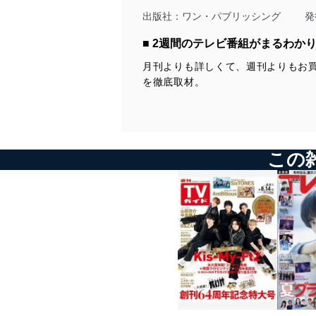
３時間ＳＰ』ほか
『快盗戦隊ルパンレンジャーVS警察戦隊パトレンジャー』【終】
STAGE REPORT
注目番組解説
出版社：
ワン・パブリッシング
発
ヒットランキング
KIKCHY FACTORY
MUSIC＆MOVIE＆DVD
INTERVIEW
たくきよしみつのちゃんと見てるよ
森田剛
NHK土曜時代ドラマ『ぬけまいる』にタッキーがゲスト出演で女三
■ 2週間のテレビ番組がまるわか
PRESENT
杉野遥亮「スギノート」
「空ばかり見ていた」
人旅を手助け
星占い＆次号予告
深田恭子＆永山絢斗＆横浜流星＆中村倫也
宮下草薙の不毛なやりとり
『しゃべくり007』高橋優は面倒くさい男!?
月刊よりも詳しくて、週刊よりもお
in『初めて恋をした日に読む話』
佐野勇斗「二十歳の挑戦」
てれにゅ～
『1周回って～』に田中圭が登場！
【北海道・青森版】【首都圏版】【静岡版】【愛知・岐阜・三重
を徹底取材。
YOU「三代先までの恥」
河合郁人「トリッパー遊園地」
一人の時間が大好きな芸人が集合『アメトーーク！』
版】【関西版】【福岡・佐賀・山口版】
竹内結子
JOHNNYS’Experienceほか
『柔道グランドスラム』開幕
in『スキャンダル専門弁護士 QUEEN』
ジャンル別解説
クライマックス目前！大河ドラマ『西郷どん』瑛太＆美村里江＆浜
好評連載
野謙太インタビュー ほか
常盤貴子＆小泉孝太郎＆唐沢寿明
『いだてん～東京オリムピック噺（ばなし）～』
『仮面ライダージオウ』
in『グッドワイフ』
『まんぷく』
KIKCHY FACTORY
『嵐にしやがれ』連載
この
料理番組献立表
『騎士竜戦隊リュウソウジャー』
大野智＆櫻井翔
沢村一樹
地上波＆BS映画
たくきよしみつのちゃんと見てるよ
In『刑事ゼロ』
タレントスケジュール
杉野遥亮「スギノート」
嵐トピ
宮下草薙の不毛なやりとり
『関ジャニ∞のジャニ勉』連載
エンタメPickup
佐野勇斗「二十歳の挑戦」【終】
『嵐にしやがれ』黒木華＆ハリセンボンとデスマッチ！
安田章大＆村上信五
YOU「三代先までの恥」
『VS嵐』A.B.C-Z塚ちゃん調べの“ジャニーズランキング”が波乱を呼
ヒットランキング
ぶ!?
Hey!Say!JUMP連載
PRESENT
ジャンル別解説
八乙女 光
星占い＆次号予告
『いだてん～東京オリムピック噺』
坂道発信SP！
【新】『なつぞら』
Sexy Zone連載
【北海道・青森版】【首都圏版】【静岡版】【愛知・岐阜・三重
料理番組献立表
秋元真夏＆井上小百合＆松村沙友理<
中島健人
版】【関西版】【福岡・佐賀・山口版】
地上波＆BS映画
乃木坂46ニューシングルリリース