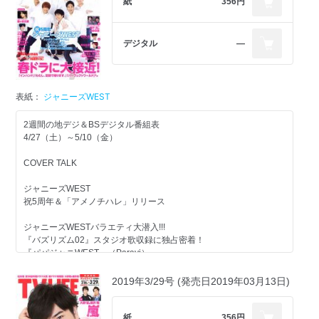
紙
356円
デジタル
―
表紙：
ジャニーズWEST
2週間の地デジ＆BSデジタル番組表
4/27（土）～5/10（金）
COVER TALK
ジャニーズWEST
祝5周年＆「アメノチハレ」リリース
ジャニーズWESTバラエティ大潜入!!!
『バズリズム02』スタジオ歌収録に独占密着！
『パパジャニWEST』（Paravi）
桐山照史がMCに！『ホンキで弟子入り！免許皆伝』収録ルポ
2019年3/29号 (発売日2019年03月13日)
春ドラマ最新現場SHOT!!
『インハンド』
『俺のスカート、どこ行った？』
紙
356円