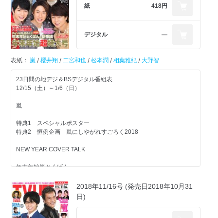
永瀬廉＆道枝駿佑＆長尾謙杜
紙
418円
ようチャップリン』
in『俺のスカート、どこ行った？』
TL記者が現場に潜入！ホットな情報をたっぷりご紹介
『月曜から夜ふかし』ついにあの男が働き始めた!?仕事ぶりにマツ
冬ドラマ密着ルポ
コ・デラックスは…
島崎遥香＆岡山天音
『よつば銀行 原島浩美がモノ申す！～この女に賭けろ～』
伊藤淳史＆生駒里奈も感動！人気企画ローランド＆ホスト密着つい
デジタル
―
in『東京二十三区女』
『トレース～科捜研の男～』
に完結『ソノサキ』
『スキャンダル専門弁護士 QUEEN』
『世界ウルルン滞在記』が10年ぶりに復活！イルカ好きの竹内涼真
萩原利久
『グッドワイフ』etc.
がミャンマーへ！ほか
表紙：
嵐
/
櫻井翔
/
二宮和也
/
松本潤
/
相葉雅紀
/
大野智
n『電影少女～』
注目特番PICKUP！
春のとくばんSELECTION
東啓介
23日間の地デジ＆BSデジタル番組表
『ハナタレナックスEX（特別編）～』
『おたすけJAPAN』
in 舞台「Color of Life」
12/15（土）～1/6（日）
TEAM NACS
小山慶一郎×中丸雄一
『関ジャニ∞のジャニ勉』連載
嵐
『松本清張ドラマスペシャル「疑惑」』
『カンテレ開局60周年特別ドラマ 僕が笑うと』
錦戸亮＆大倉忠義
米倉涼子インタビュー
井ノ原快彦
特典1 スペシャルポスター
Hey!Say!JUMP連載
特典2 恒例企画 嵐にしやがれすごろく2018
注目番組解説
『テレビ東京開局55周年特別企画 ドラマスペシャル 二つの祖国』
有岡大貴
小栗旬＆ムロツヨシ
NEW YEAR COVER TALK
W主演の三浦貴大・安藤政信ら出演者が勢ぞろい『神酒クリニック
Sexy Zone連載
で乾杯を』
『フジテレビ開局60周年ドラマ 砂の器』
菊池風磨
年末年始嵐とくばん
『TOKIOカケル』井上尚弥が登場＆神木隆之介が女子のお悩みに真
中島健人現場ルポ
年男の松潤＆ニノが猪突猛進!?『VS嵐2019賀正新春豪華3時間SP』
剣回答
スギノート番外編
人気番組の第4弾！『嵐ツボ』
2018年11/16号 (発売日2018年10月31
お題は「富士山」特待生昇格試験に梅沢富美男と北山宏光が挑戦
先取り！春のSPドラマ
松坂桃李＆杉野遥亮
『嵐にしやがれ』相葉ちゃんとタッキーがMV作り！
『プレバト!!』
日)
in 映画「居眠り磐音」
『四大陸フィギュアスケート選手権』日本のダブルエース宇野昌磨
STAGE REPORT
2号連続初夢企画！
＆紀平梨花が登場ほか