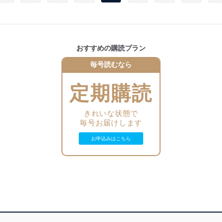
ディーン・フジオカ＆井浦新がW主演のサスペンス『レ・ミゼラブ
『いだてん～東京オリムピック噺』
ル 終わりなき旅路』
野村周平＆桜井日奈子in『僕の初恋をキミに捧ぐ』
騎士竜戦隊リュウソウジャー座談会
「働く男たちの熱い思い」
『なつぞら』
黒島結菜＆伊藤健太郎出演の超時空ラブコメ『アシガールSP』
一ノ瀬颯＆綱啓永＆尾碕真花＆小原唯和＆岸田タツヤ
小瀧望
料理番組献立表
深川麻衣in『日本ボロ宿紀行』
地上波＆BS映画
『IPPONグランプリ』『ものまねグランプリ』『ドラマスペシャル
SixTONES＆Snow Man
嵐
タレントスケジュール
手紙』『忍べ！右左ヱ門』『Mステスーパーライブ2018』『犬神家
おすすめの購読プラン
光石研in『デザイナー 渋井直人の休日』
in「映画 少年たち」
『嵐にしやがれ』連載
の一族』『堂本兄弟 忘年会SP』『日本レコード大賞』
相葉雅紀＆松本潤
毎号読むなら
エンタメPickup
『SASUKE2018＆ボクシング井岡一翔』『よゐこの無人島0円生
板垣李光人in『神酒クリニックで乾杯を』
永野芽郁＆北村匠海
活』『相棒元日SP』etc.
in 映画「君は月夜に光り輝く」
嵐トピ
ヒットランキング
笠松将in 映画「デイアンドナイト」
定期購読
『VS嵐』バルーンシューティングで嵐が男を見せる!?
MUSIC＆MOVIE＆DVD
尾野真千子／安田顕
『嵐にしやがれ』リーダーがみやぞんと大野丸ロケ
PRESENT
2019年1月クールスタート直前！
岡田結実in『私のおじさん～WATAOJI～』
in『連続ドラマW 絶叫』
星占い＆次号予告
注目の26作品一挙紹介！
きれいな状態で
秋顔INTERVIEW
冬ドラマ相関図
『関ジャニ∞のジャニ勉』連載
毎号お届けします
てれにゅ～
唐沢寿明『ハラスメントゲーム』
【北海道・青森版】【首都圏版】【静岡版】【愛知・岐阜・三重
横山裕＆大倉忠義
木村拓哉 新CM発表会ほか
高畑充希『忘却のサチコ』
版】【関西版】【福岡・佐賀・山口版】
Johnnys’あったかグラビア
お申込みはこちら
眞島秀和『カラスになったおれは地上の世界を見おろした』
山下智久
坂道発信！
Hey！Say！JUMP
in WOWOW『第61回グラミー賞授賞式』
西野七瀬 卒業コンサート密着ルポ
フィギュアスケート・グランプリシリーズ2018
Kis-My-Ft2
宇野昌磨メッセージ
Sexy Zone
Hey!Say!JUMP連載
好評連載
A.B.C-Z
中島裕翔
『仮面ライダージオウ』
注目番組解説
ジャニーズWEST
【新】『騎士竜戦隊リュウソウジャー』
『コントの日』NHKが日本コント協会を設立!?ビートたけしが初代
King & Prince
Sexy Zone連載
KIKCHY FACTORY
会長に就任！
菊池風磨
たくきよしみつのちゃんと見てるよ
メジャーリーガー大谷翔平が独白！知られざる日々が明らかに
King & Prince Topics