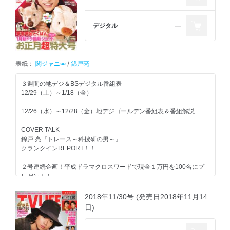
『櫻井・有吉THE夜会』
『インハンド』
『裸の少年』
『ニノさん』
『白衣の戦士！』
HiHi Jetsのロケに密着!!
『あなたの番です』
デジタル
―
TL記者が徹底取材！気になるアレコレ聞いてきました
『東京独身男子』
てれにゅ～
冬ドラマがもっと楽しくなる
裏ネタ74連発
Johnnys’特番TOPICS
堤真一＆橋本良亮主演舞台「良い子はみんなご褒美がもらえる」
『トレース～科捜研の男～』『節約ロック』『３年Ａ組-今から皆さ
『ありえへん∞世界』『リトルトーキョーライフ』『天才！志村ど
表紙：
関ジャニ∞
/
錦戸亮
「ジャニーズWEST 5周ねんやねん♪よろしゅうねん♪」レポートほか
んは、人質です-』
うぶつ園』ほか
『グッドワイフ』『家売るオンナの逆襲』『イノセンス 冤罪弁護
INTERVIEW
３週間の地デジ＆BSデジタル番組表
士』『メゾン・ド・ポリス』
坂道発信！
12/29（土）～1/18（金）
『初めて恋をした日に読む話』『後妻業』『ハケン占い師アタル』
坂道発信！
『スキャンダル専門弁護士 QUEEN』
乃木坂46・松村沙友里
白石麻衣
12/26（水）～12/28（金）地デジゴールデン番組表＆番組解説
『よつば銀行 原島浩美がモノ申す！～この女に賭けろ～』
in『賭ケグルイ season2』
in『俺のスカート、どこ行った？』
『僕の初恋をキミに捧ぐ』
COVER TALK
日向坂46デビューカウントダウンライブルポ
永島聖羅
錦戸 亮『トレース～科捜研の男～』
注目番組解説
in『Going！Sports＆News』
クランクインREPORT！！
注目番組解説
伝説的人気漫画「ろくでなしＢＬＵＥＳ」大好き芸人が集結！『ア
結木滉星
２号連続企画！平成ドラマクロスワードで現金１万円を100名にプ
メトーーク！』
4時間超えの生放送！史上最強の豪華ライブ開演『ENGEIグランドス
in『カカフカカ こじらせ大人のシェアハウス』
レゼント！
『キスマイ超ＢＵＳＡＩＫＵ!?』新婚の早見あかりも興味津々の未
ラムLIVE』
解決事件を調査
『朝まで「大人計画テレビ」』松尾スズキ、宮藤官九郎、阿部サダ
朝倉あき＆武田航平
最新ルポ＆キャラ紹介で詳しく分かる
2018年11/30号 (発売日2018年11月14
菊池風磨＆佐藤勝利出演『アオハルＴＶ』『盤上のアルファ』玉木
ヲ、荒川良々ら大集合
in『歌舞伎町弁護人 凛花』
スタート直前 冬ドラマ最新ＮＥＷＳ！！
日)
宏インタビュー
新MCに広瀬アリス『アナザースカイ2』
竹中直人だけに伝えられた五社英雄監督の秘密とは!?『爆報！ＴＨ
平成最後の芸能界俳句王は？『プレバト!!』
竜星涼＆松井玲奈
嵐
Ｅフライデー』ほか
新ドラ『ミラー・ツインズ』『インハンド』『ストロベリーナイ