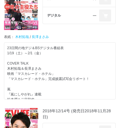
『嵐にしやがれ』中川家記念館に爆笑アイテム登場
『櫻井・有吉THE夜会』
祝！『天才！志村どうぶつ園』が15周年！米倉涼子をゲストに迎え
『相葉マナブ』
て3時間スペシャル
デジタル
―
上川隆也・玉木宏・鈴木浩介らテレ東ドラマ出演者が勢ぞろい『あ
冬ドラマCLIMAX調査メモ
りえへん∞世界SP』
『トレース～科捜研の男～』
史上初！Vtuberのシチュエーションコメディ！ドラマ『四月一日さ
25年前の事件の真実とは…
ん家の』インタビュー
表紙：
木村拓哉
/
長澤まさみ
船越英一郎インタビュー
新ドラ続々スタート『あなたの番です』『集団左遷!!』『科捜研の
女』『パーエフェクトワールド』ほか
23日間の地デジ＆BSデジタル番組表
『3年A組-今から皆さんは、人質です-』
1/19（土）～2/1（金）
一颯が最後に伝えたいこととは!?
バラエティPickup！
片寄涼太・今田美桜インタビュー
『10万円でできるかな』
COVER TALK
Kis-My-Ft2
木村拓哉＆長澤まさみ
注目の13作品をCHECK
映画「マスカレード・ホテル」
冬ドラマ最終回
坂道発信！
「マスカレード・ホテル」完成披露試写会リポート！
『グッドワイフ』『節約ロック』『初めて恋をした日に読む話』
乃木坂46アルバムリリース！
『家売るオンナの逆襲』『ハケン占い師アタル』『メゾン・ド・ポ
伊藤理々杏＆大園桃子＆佐藤楓
嵐
リス』『後妻業』『スキャンダル専門弁護士 QUEEN』『イノセン
『嵐にしやがれ』連載
ス 冤罪弁護士』『よつば銀行 原島浩美がモノ申す！～この女に賭け
INTERVIEW
松本潤＆二宮和也
ろ～』『刑事ゼロ』『私のおじさん～WATAOJI～』『僕の初恋をキ
『関ジャニ∞のジャニ勉』連載
ミに捧ぐ』
丸山隆平＆安田章大
嵐トピ
2018年12/14号 (発売日2018年11月28
『VS嵐』KAT-TUN上田竜也が助っ人に！“兄貴”たちの力になれる
春とくばん先出し！
日)
奈緒
か!?
井ノ原快彦主演ドラマ『僕が笑うと』現場REPORT！
in『のの湯』
『櫻井・有吉THE夜会』『ニノさん』