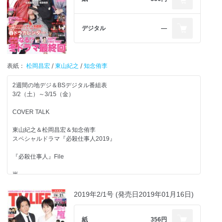
撮影現場の裏側をどど～んと見せます！
春ドラマ密着REPORT
デジタル
―
『インハンド』
『パーフェクトワールド』
『ストロベリーナイト・サーガ』
『緊急取調室』
表紙：
松岡昌宏
/
東山紀之
/
知念侑李
『ラジエーションハウス』
『あなたの番です』
2週間の地デジ＆BSデジタル番組表
『わたし、定時で帰ります。』
3/2（土）～3/15（金）
『東京独身男子』
『白衣の戦士！』
COVER TALK
『やすらぎの刻～道』
東山紀之＆松岡昌宏＆知念侑李
嵐
スペシャルドラマ『必殺仕事人2019』
『嵐にしやがれ』連載
櫻井翔＆相葉雅紀
『必殺仕事人』File
嵐トピ
嵐
『嵐にしやがれ』ケイン・コスギと洋食グルメデスマッチ！
『嵐にしやがれ』連載
『VS嵐』翔君＆相葉ちゃんの連係プレーが再び!?
櫻井翔＆二宮和也
2019年2/1号 (発売日2019年01月16日)
『櫻井・有吉THE夜会』『相葉マナブ』『ニノさん』
嵐トピ
櫻井翔会見
『VS嵐』生田斗真・中山優馬ら参戦！「偽義経冥界歌」チームと激
突
紙
356円
注目番組解説