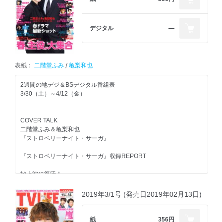
嵐トピ
『嵐にしやがれ』翔君がグライダーに大興奮！
デジタル
―
『櫻井・有吉THE夜会』“松坂桃李年表”に翔君が…!?
『VS嵐』V6坂本昌行、Hey! Say! JUMP知念侑李＆中島裕翔が嵐を
サポート！
表紙：
二階堂ふみ
/
亀梨和也
Zoom up！春ドラマ
2週間の地デジ＆BSデジタル番組表
『頭に来てもアホとは戦うな！』
3/30（土）～4/12（金）
アホとの戦いはまだまだ続く…
知念侑李インタビュー
COVER TALK
若月佑美インタビュー
二階堂ふみ＆亀梨和也
『ストロベリーナイト・サーガ』
『家政夫のミタゾノ』
激ヤバ家政夫ミタゾノに気をつけろ!!
『ストロベリーナイト・サーガ』収録REPORT
伊野尾慧インタビュー
地上波に復活！
『パーフェクトワールド』
『KAT-TUNの世界一タメになる旅＋』
樹とつぐみ、恋の歯車が狂いだす!?
KAT-TUNインタビュー
2019年3/1号 (発売日2019年02月13日)
記者会見収録レポート
『東京独身男子』
“AK男子”の本音と恋が止まらない!!
春の主役インタビュー
紙
356円