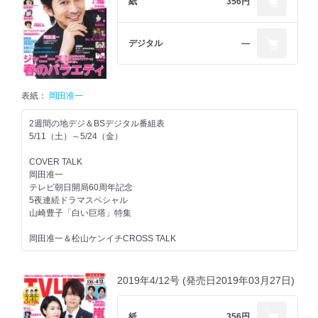
紙
356円
デジタル
―
表紙：
岡田准一
2週間の地デジ＆BSデジタル番組表
5/11（土）～5/24（金）
COVER TALK
岡田准一
テレビ朝日開局60周年記念
5夜連続ドラマスペシャル
山崎豊子「白い巨塔」特集
岡田准一＆松山ケンイチCROSS TALK
嵐
2019年4/12号 (発売日2019年03月27日)
『嵐にしやがれ』連載
大野智＆二宮和也
紙
356円