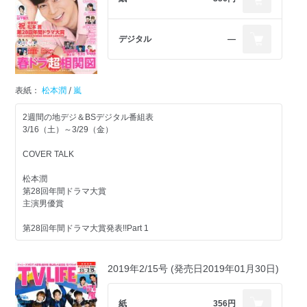
『わたし、定時で帰ります。』
『白衣の戦士！』
『パーフェクトワールド』
デジタル
―
嵐
『嵐にしやがれ』連載
大野智＆松本潤
表紙：
松本潤
/
嵐
嵐トピ
2週間の地デジ＆BSデジタル番組表
『VS嵐』亀梨和也と力を合わせて令和初の勝利となるか!?
3/16（土）～3/29（金）
『相葉マナブ』豪華ゲスト登場の拡大版！
『嵐にしやがれ』『ニノさん』ほか
COVER TALK
注目番組解説
松本潤
『炎の体育会TVSP』陸上日本代表軍と炎の3番勝負！上田竜也がリ
第28回年間ドラマ大賞
ベンジに燃える!!
主演男優賞
ドラマスペシャル『未解決の女 警視庁文書捜査官』波瑠＆鈴木京香
の最強バディが復活
第28回年間ドラマ大賞発表!!Part 1
山田孝之が植物の生態や生存戦略を解き明かす『植物に学ぶ生存戦
略 話す人・山田孝之』
作品賞『99.9-刑事専門弁護士-SEASON II』
最強のホスト・ROLANDが『FOOT BRAIN』に登場！サッカーを熱
主演男優賞 松本潤
2019年2/15号 (発売日2019年01月30日)
く語る！ほか
主題歌賞 嵐「Find The Answer」
助演男優賞 香川照之
SP Program Pickup！
主演女優賞／助演女優賞／新人賞発表
紙
356円
『密会レストラン』