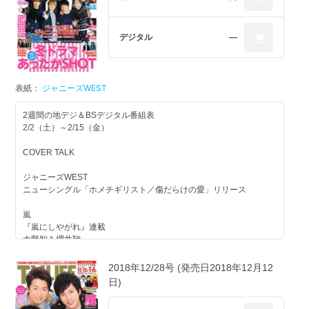
岸優太インタビュー＆収録ルポ
嵐
朝ドラ前半戦特集
デジタル
―
『嵐にしやがれ』連載
『なつぞら』
大野智＆櫻井翔
家族のために、なつ奮闘中！
嵐トピ
『科捜研の女』20周年記念特集
表紙：
ジャニーズWEST
『嵐にしやがれ』back numberの素顔に嵐仰天！
沢口靖子インタビュー
『相葉マナブ』相葉ちゃんが“新顔野菜”を学ぶ！
2週間の地デジ＆BSデジタル番組表
坂道発信！3Pスペシャル
2/2（土）～2/15（金）
注目の全31本を紹介！押さえておきたい情報をサキドリ
山下美月
新ドラマ相関図
『電影少女～』インタビュー＆収録ルポ
COVER TALK
乃木坂46
春ドラマ最新SHOT！
「3人のプリンシパル」
ジャニーズWEST
『集団左遷!!』『あなたの番です』『ミラー・ツインズ Season1』
日向坂46
ニューシングル「ホメチギリスト／傷だらけの愛」リリース
『HINABINGO！』会見
注目ドラマPickup！
嵐
『ひよっこ2』
INTERVIEW
『嵐にしやがれ』連載
みね子のほっこり近況報告！
藤ヶ谷太輔
大野智＆櫻井翔
有村架純インタビュー
in『ミラー・ツインズ Season1』
磯村勇斗SP message
嵐トピ
2018年12/28号 (発売日2018年12月12
小瀧望
『嵐にしやがれ』リーダーが歴史的名場面を再現!?
注目番組解説
日)
in『白衣の戦士！』
『VS嵐』映画「フォルトゥナの瞳」チームと対決！
『櫻井・有吉THE夜会』
無条件で面白い!?千鳥・大吾プレゼンツ！丸刈り芸人が集合『にち