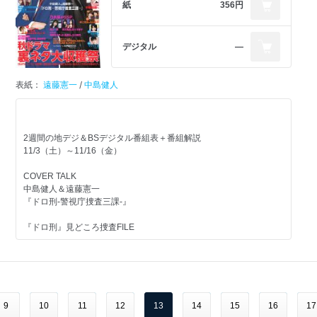
春のJohnnys’Stage Report
現金1万円を100名にプレゼント！
紙
356円
三宅健
上田竜也
平成を振り返るクロスワードに挑戦
注目ドラマ『初めて恋をした日に読む話』特集
六本木歌舞伎 第三弾「羅生門」
「POLITICAL MOTHER THE CHOREOGRAHER’S CUT」
永山絢斗＆横浜流星＆中村倫也インタビュー
超豪華！お年玉プレゼント
順子を射止めるのは誰？恋のライバル徹底比較
デジタル
―
中丸雄一
薮宏太
「中丸君の楽しい時間3」
ミュージカル「ハル」
年末年始日めくりとくばん
LIVE REPORT
NEWS
表紙：
遠藤憲一
/
中島健人
INTERVIEW
「滝沢歌舞伎ZERO」
【音楽】
NEWS DOME TOUR 2018-2019 EPCOTIA -ENCORE-
KinKi Kidsの裏の顔をゆかりのゲストが大暴露！
山下智久
「僕らAぇ！groupって言いますねん」ほか
『堂本兄弟2018みんな集まれ！忘年会SP』
てれにゅ～
in『インハンド』
木村拓哉主演映画「マスカレード・ホテル」イベント＆初日舞台あ
2週間の地デジ＆BSデジタル番組表＋番組解説
てれにゅ～
『第69回NHK紅白歌合戦』
いさつ
『関ジャニ∞のジャニ勉』連載
11/3（土）～11/16（金）
42組の出場歌手を一挙紹介！出場者名鑑
安田章大＆横山裕
『家政夫のミタゾノ』制作記者会見 ほか
総合司会・内村光良 紅組司会・広瀬すず 白組司会・櫻井翔イン
坂道発信！SP
COVER TALK
タビュー
伊藤あさひ
中島健人＆遠藤憲一
好評連載
3号連続『ザンビ』SP第1弾
in FODドラマ『高嶺と花』
『ドロ刑-警視庁捜査三課-』
【スポーツ】
大園桃子＆伊藤純奈＆新内眞衣＆梅澤美波＆伊藤理々杏＆阪口珠美
『仮面ライダージオウ』
『全日本フィギュアスケート選手権2018』
Hey!Say!JUMP連載
『ドロ刑』見どころ捜査FILE
KIKCHY FACTORY
競馬・GI「有馬記念」『ウイニング競馬』柴田阿弥インタビュー
山下美月
薮宏太
『騎士竜戦隊リュウソウジャー』
「第95回東京箱根間往復大学駅伝競走」青学×東洋×東海…“3強”が熱
in『神酒クリニックで乾杯を』
ドラマ関係者に総力取材
たくきよしみつのちゃんと見てるよ
い！
Sexy Zone連載
秋ドラマ裏ネタSCOOP57
宮下草薙の不毛なやりとり
INTERVIEW
菊池風磨
YOU「三代先までの恥」
【SPドラマ】
木村佳乃in『後妻業』
『僕とシッポと神楽坂』見どころナビ
NEWS出演ドラマのスピンオフが地上波初放送『クリスマス☆ゼ
シングルリリース
「大人の四角関係」
9
10
11
12
13
14
15
16
17
ジャンル別解説
ロ』
高橋一生＆永作博美in『みかづき』
King & Prince
広末涼子＆村上淳