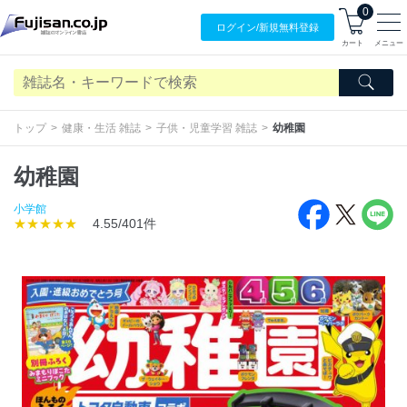
0
ログイン/
新規無料
登録
カート
メニュー
トップ
健康・生活 雑誌
子供・児童学習 雑誌
幼稚園
幼稚園
小学館
★★★★★
4.55/401件