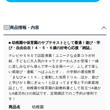
商品情報・内容
■ 幼稚園や保育園のサブテキストとして最適！遊び・学
び・自由自在！４・５・６歳の好奇心応援「雑誌」
テレビやＳＮＳで話題沸騰！ユニークな企業コラボ付
録、子どもに大人気のキャラクターわんさか登場！一緒
に楽しみながら遊んで学べる企画ページ、ふしぎで楽し
い紙遊び・連載「ぺぱぷんたす」、小学館の通信教育
「まなびｗｉｔｈ」と連動した知育ドリル…ほか、遊び
と学びが１冊にぎゅっ！と詰まってます母と子の家庭雑
誌として、幼稚園や保育園の副教科書として役立つ4歳か
ら6歳児向けの雑誌です。定期購読でのご予約が便利で
す！
商品名
幼稚園