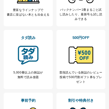
ません。ただし、次の場合は除きます。
バックナンバー1冊まるごと試
豊富なラインナップで
法令に基づく場合
し読み
したり、最新号も試し読
書店に並ばない本とも出会える
人の生命､身体または財産の保護のために必要がある
みできる
場合であって、本人の同意を得ることが困難であると
き。
公衆衛生の向上または児童の健全な育成の推進のため
に特に必要がある場合であって、本人の同意を得るこ
タダ読み
500円OFF
とが困難である場合。
国の機関もしくは地方公共団体またはその委託を受け
た者が法令の定める事務を遂行することに対して協力
する必要がある場合であって、本人の同意を得ること
により当該事務の遂行に支障を及ぼすおそれがあると
き。
上記２．の利用目的を実施するために守秘義務を結ん
だ企業に、業務の一部として個人情報の取扱いを委
5,000冊以上の雑誌が
普段読んでいる雑誌のレビュー
託・提供する場合、その業務に必要な範囲で委託・提
無料で読み放題
投稿で
500円割ギフト券をプレ
供先企業に個人情報を開示することがあります。
ゼント
委託・提供先企業は具体的には以下のような企業です
が、これらに限りません。
委託先：カスタマーサポート支援会社 、クレジッ
トカード決済などの決済代行・料金回収会社、広
事前予約
割引や特典付き
告配信サービス会社
提供先：出版社、出版物発売元、卸売会社、販売