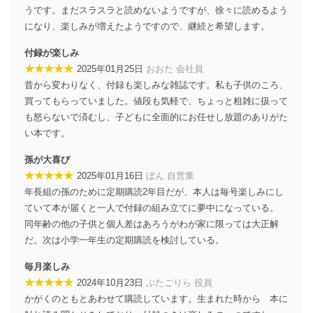
設定しています。
うです。まだスラスラと読めないようですが、徐々に読めるよう
になり、楽しみが増えたようですので、継続と希望します。
個人情報保護マネジメントシステムの継続的改善
付録が楽しみ
当社は、内部監査及びマネジメントレビューの機会を通
★★★★★
2025年01月25日
おおた 会社員
じて、個人情報保護マネジメントシステムを継続的に改
善し、常に最良の状態を維持します。
昔から変わりなく、付録も楽しみな雑誌です。私も子供のころ、
買ってもらっていました。値段も気軽で、ちょっと粗雑に扱って
苦情及び相談受付け窓口
も怒らないで済むし、子どもに全面的にお任せし放題のありがた
い本です。
貴殿の個人情報及び当社の個人情報保護マネジメントシ
ステムに関するご相談及び苦情については以下までご連
孫が大喜び
絡ください。
適切、かつ迅速に対応させていただきます。
★★★★★
2025年01月16日
ぼん 自営業
年長組の孫のために定期購読2年目だが、本人は毎号楽しみにし
株式会社富士山マガジンサービス 個人情報問い合わせ
ていて本が届くと一人で付録の組み立てに夢中になっている。
係
同年齢の他の子供と個人差はあろうがわが家に限っては大正解
TEL：0570-200-223
FAX：03-5459-7073
だ。次は小学一年生の定期購読を検討している。
e-mail：
cs@fujisan.co.jp
毎月楽しみ
改訂：2025年2月20日
★★★★★
2024年10月23日
ぶたごりら 役員
制定：2005年4月1日
かがくのともとあわせて購読しています。生まれた時から 本に
株式会社富士山マガジンサービス