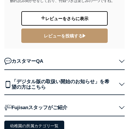
代表取締役会長 西野 伸一郎
触れ読み聞かせをしており、付録つきは楽しみの一つですね。
個人情報の取扱いについて
レビューをさらに表示
１．個人情報保護管理者
当社は以下の個人情報保護管理者を設置し、個人情報保
レビューを投稿する
護管理者の責任のもと、個人情報を取得・アクセス・利
用・提供・管理いたします。
東京都渋谷区南平台町16-11
株式会社富士山マガジンサービス
カスタマーQA
代表取締役会長 西野 伸一郎
個人情報保護管理者: 経営管理グループディレクター 前
田 嘉也
「デジタル版の取扱い開始のお知らせ」を希
２．利用目的
望の方はこちら
当社が取り扱う開示対象個人情報の利用目的は次のとお
りです。
Fujisanスタッフがご紹介
No
個人情報の種類
利用目的
購入商品の配送のため
商品代金回収のため
幼稚園の所属カテゴリ一覧
ｅメール等による商品、サービ