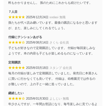
施し、個人情報の漏えい、滅失またはき損の防止及び是
料もかかりませんし。 孫のためにこれからも続けたいです。
正に努めます。
７人目
アクセス制御
★★★★★
2025年12月24日
sodasi 無職
個人データを取り扱うことのできる機器及び当該
孫たちが代々読み継いでいます。最後の購読になるかと思います
機器を取り扱う従業者を明確化し、 個人データへ
の不要なアクセスを防止しています。
が、また、楽しみにしてくれるでしょう。
アクセス者の識別と認証
付録にテンションあがる
機器に標準装備されているユーザー制御機能（ユ
★★★★☆
2025年08月14日
さくら 会社員
ーザーアカウント制御）により、個人情報データ
子どもが好きなので定期購読しています。 付録が毎回楽しみな
ベース等を取り扱う情報システムを使用する従業
ようです。本の内容も子どもが楽しめるものになっています。
者を識別・認証しています。
定期購読
外部からの不正アクセス等の防止
個人データを取り扱う機器等のオペレーティング
★★★★★
2025年03月18日
スタンプ 会社員
システムを最新の状態に保持しています。
毎月の付録が楽しみで定期購読していました。発売日に本屋さん
個人データを取り扱う機器等にセキュリティ対策
に買いに行かなくても良いです。 付録は、幼稚園児では作るの
ソフトウェア等を導入し、自動更新 機能等の活用
が難しいので、上の子と一緒に造っていました。
により、これを最新状態としています。
継続したい
情報システムの使用に伴う漏洩等の防止
★★★★☆
2025年01月30日
よしじい 無職
メール等により個人データの含まれるファイルを
送信する場合に、当該ファイルへのパスワードを
年少さんですが、一年間お世話になり、毎号楽しみに見ているよ