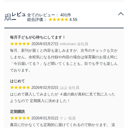
個人情報の取得・利用・提供について
レビュ
全てのレビュー：
401件
当社は、個人情報の取得・利用・提供に際して、その利
ー
総合評価：
★★★★★
4.55
用目的を明確にし、本人の同意を得たうえで利用目的の
達成に必要な範囲内で適法かつ公正な手段によって取
得・利用・提供を行います。また、当社が保有している
毎月子どもが心待ちにしてます！
個人情報は、同意を得ずに目的外利用、第三者への提
★★★★★
2026年03月27日
mikomaro 会社員
供・開示は行いません。当社においてはこれらの取り組
毎月、新刊が届くと内容も楽しみますが、次号のチェックも欠か
みを確実にするため、従業者等の教育を徹底してまいり
ます。また、目的外利用を行わないために、適切な管理
しません。余程気になる付録や内容の場合は保育園のお迎え時に
措置を講じます。
「今日届いてる？」など聞いてくることも。目でも手でも楽しん
でおります。
法令遵守
はじめて
当社は、個人情報に関連する法令、国が定める指針及び
★★★★★
2026年02月02日
はは 会社員
その他の規範を遵守します。また、当社の管理の仕組み
に、これらの法令及びその他の規範を常に適合させま
はじめて購入してみましたが ４歳の娘が真剣に見て気に入った
す。
ようなので 定期購入に決めました！
個人情報の安全管理措置
定期購読
★★★★★
2026年01月01日
ケン 役員
当社は、個人情報の正確性及び安全性を確保するため
書店に行かなくても定期的に届けてくれるので助かります。 送
に、下記セキュリティ対策をはじめとする安全対策を実