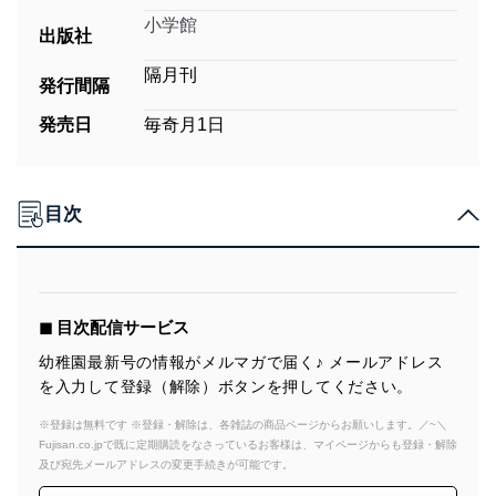
小学館
出版社
隔月刊
発行間隔
発売日
毎奇月1日
目次
◼︎ 目次配信サービス
幼稚園最新号の情報がメルマガで届く♪ メールアドレス
を入力して登録（解除）ボタンを押してください。
※登録は無料です ※登録・解除は、各雑誌の商品ページからお願いします。／~＼
Fujisan.co.jpで既に定期購読をなさっているお客様は、マイページからも登録・解除
及び宛先メールアドレスの変更手続きが可能です。