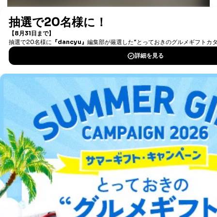
最新号〜バックナンバーまで7000冊以上の雑誌
（電子
開示対象個人情報については、保有個人データの本人ま
書籍）が無料で読み放題！
たはその代理人からの利用目的の通知、開示、変更等
タダ読みサービス
を楽しもう！
（内容の訂正、追加または削除）、利用停止等（「利用
の停止または消去」「第三者への提供の停止」）の求め
に対応させていただいております。 当社顧客の皆様の
DOWNLOAD FOR IOS
個人情報は「マイページ」にログインしていただくこと
で、訂正、追加、変更を行っていただくことが出来ま
す。マイページをご利用いただけない方、その他の方に
DOWNLOAD FOR ANDROID
つきましては、下記Aをご覧ください。 また、ご登録い
ただいた個人情報のうち、市町村などの名称および郵便
番号、金融機関の名称あるいはクレジットカードの有効
ご利用方法はこちら
期限など、商品のお届けやご請求を行う上で支障がある
情報に変更があった場合には、当社が登録情報を変更さ
せていただく場合があります。
A.開示等の求めの申し出先、提出していただく書面等
総合案内
開示等の求めは、電話又は電子メールにて下記までお申
し付けください。開示等の求めに際して提出していただ
アフィリエイト
採用情報
く書面等については、その際にご案内いたします。
■電話による場合
プレスリリース
お問い合わせ
TEL:0570-200-223
株式会社富士山マガジンサービス 個人情報問い合わせ