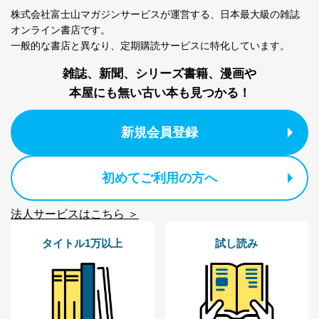
企業）からの委託
提携企業及びお客様がご購入され
株式会社富士山マガジンサービスが運営する、
日本最大級の雑誌
により当社の
た商品の発売元企業からのｅメー
6
オンライン書店です。
定期購読サービス
ル等による商品、
等をご利用の方の
サービス、キャンペーン等の広告
一般的な書店と異なり、
定期購読サービスに特化しています。
個人情報
に関するご案内のため
当社のサービス利用状況の把握お
雑誌、新聞、シリーズ書籍、漫画や
よびその分析のため
本屋にも無い古い本も見つかる！
お問い合わせ対応、トラブル対
SNS公式アカウン
処、オペレーター教育など応対品
7
トに登録された方
質向上のため
新規会員登録
の個人情報
その他当社のプライバシーポリシ
ー等にて公表する利用目的達成の
ため
初めてご利用の方へ
※上記の利用目的のうちNo.1～5については保有個人デ
ータ（開示対象個人情報）の利用目的であり、下記4.の
開示等のご請求に対応させていただきます。
法人サービスはこちら ＞
なお、6、7については、パートナー（提携企業）様又は
各SNS運営会社様にご請求いただきますようお願い致し
タイトル1万以上
試し読み
ます。
３．個人情報の第三者提供について
当社は、取得した個人情報を適切に管理し､あらかじめ
本人の同意を得ることなく第三者に提供することはあり