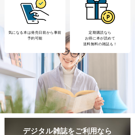
店など商品の供給者、梱包会社、配送会社、新聞
販売店などの梱包・配送・配達会社
４．開示対象個人情報の「開示」「訂正」等の請求につ
いて
気になる本は
発売日前から事前
定期購読なら
当社は、本人から、開示対象個人情報について利用目的
予約可能
お得に本が読めて
の通知を求められた場合には、遅滞なくこれに応じま
送料無料の雑誌も！
す。ただし、以下①～④のいずれかに該当する場合は、
利用目的の通知を行なうことはできません。そのとき
は、本人に遅滞無くその旨を通知するとともに、理由を
説明させていただきます。
①利用目的を本人に通知し、又は公表することによって
本人又は第三者の生命、身体、財産その他の権利利益を
害するおそれがある場合
②利用目的を本人に通知し、又は公表することによって
当該事業者の権利又は正当な利益を害するおそれがある
場合
③国の機関又は地方公共団体が法令の定める事務を遂行
することに対して協力する必要がある場合であって、利
用目的を本人に通知し、又は公表することによって当該
事務の遂行に支障を及ぼすおそれがあるとき
デジタル雑誌をご利用なら
④開示対象個人情報の利用目的が明らかな場合