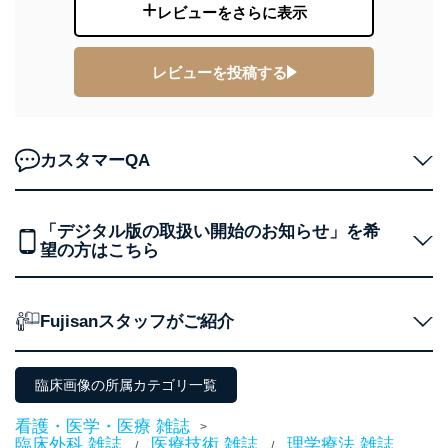
レビューをさらに表示
代表取締役会長 西野 伸一郎
個人情報の取扱いについて
レビューを投稿する
１．個人情報保護管理者
当社は以下の個人情報保護管理者を設置し、個人情報保
護管理者の責任のもと、個人情報を取得・アクセス・利
カスタマーQA
用・提供・管理いたします。
東京都渋谷区南平台町16-11
株式会社富士山マガジンサービス
「デジタル版の取扱い開始のお知らせ」を希
代表取締役会長 西野 伸一郎
望の方はこちら
個人情報保護管理者: 経営管理グループディレクター 前
田 嘉也
２．利用目的
Fujisanスタッフがご紹介
当社が取り扱う開示対象個人情報の利用目的は次のとお
りです。
臨床画像の所属カテゴリ一覧
No
個人情報の種類
利用目的
購入商品の配送のため
看護・医学・医療 雑誌
>
商品代金回収のため
臨床外科 雑誌
医療技術 雑誌
理学療法 雑誌
/
/