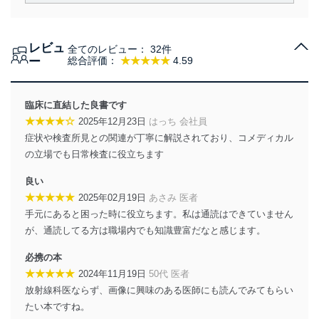
責務を果たすことを確実にいたします。
個人情報の取得・利用・提供について
レビュ
全てのレビュー：
32件
当社は、個人情報の取得・利用・提供に際して、その利
ー
総合評価：
★★★★★
4.59
用目的を明確にし、本人の同意を得たうえで利用目的の
達成に必要な範囲内で適法かつ公正な手段によって取
得・利用・提供を行います。また、当社が保有している
臨床に直結した良書です
個人情報は、同意を得ずに目的外利用、第三者への提
★★★★☆
2025年12月23日
はっち 会社員
供・開示は行いません。当社においてはこれらの取り組
症状や検査所見との関連が丁寧に解説されており、コメディカル
みを確実にするため、従業者等の教育を徹底してまいり
ます。また、目的外利用を行わないために、適切な管理
の立場でも日常検査に役立ちます
措置を講じます。
良い
法令遵守
★★★★★
2025年02月19日
あさみ 医者
手元にあると困った時に役立ちます。私は通読はできていません
当社は、個人情報に関連する法令、国が定める指針及び
が、通読してる方は職場内でも知識豊富だなと感じます。
その他の規範を遵守します。また、当社の管理の仕組み
に、これらの法令及びその他の規範を常に適合させま
必携の本
す。
★★★★★
2024年11月19日
50代 医者
個人情報の安全管理措置
放射線科医ならず、画像に興味のある医師にも読んでみてもらい
たい本ですね。
当社は、個人情報の正確性及び安全性を確保するため