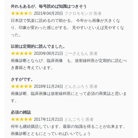
に、下記セキュリティ対策をはじめとする安全対策を実
外れもあるが、毎号読めば知識はつきそう
施し、個人情報の漏えい、滅失またはき損の防止及び是
★★★★☆
2021年04月20日
フクロモモンガ 医者
正に努めます。
日本語で気楽に読めるので助かる。 今年から画像が大きくな
アクセス制御
り、印象が変わった感じがする。 見やすいといえば見やすくな
個人データを取り扱うことのできる機器及び当該
った。
機器を取り扱う従業者を明確化し、 個人データへ
の不要なアクセスを防止しています。
以前は定期的に読んでました。
アクセス者の識別と認証
★★★★★
2020年08月21日
ごーざえもん 医者
機器に標準装備されているユーザー制御機能（ユ
画像診断とならび、臨床画像 も、放射線科医が定期的に読むべ
ーザーアカウント制御）により、個人情報データ
き書籍と考えています。
ベース等を取り扱う情報システムを使用する従業
者を識別・認証しています。
さすがです。
★★★★★
2018年11月24日
どんさぶろう 医者
外部からの不正アクセス等の防止
個人データを取り扱う機器等のオペレーティング
画像診断、臨床画像は放射線科医にとって必須の商業誌と思いま
システムを最新の状態に保持しています。
す。
個人データを取り扱う機器等にセキュリティ対策
ソフトウェア等を導入し、自動更新 機能等の活用
必須の雑誌
により、これを最新状態としています。
★★★★★
2017年11月21日
どんごろう 医者
何年も継続購読しています。最新の知識を得ることが出来ます。
情報システムの使用に伴う漏洩等の防止
画像診断とともにとっていればいいでしょう
メール等により個人データの含まれるファイルを