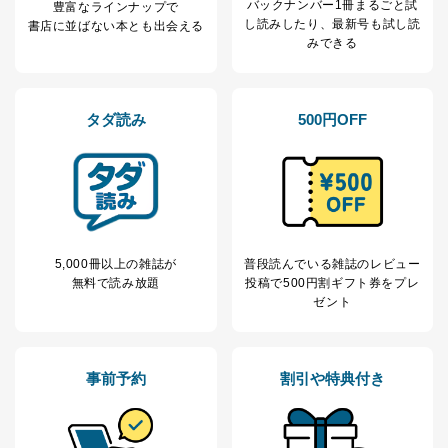
バックナンバー1冊まるごと試
豊富なラインナップで
本人の同意を得ることなく第三者に提供することはあり
し読み
したり、最新号も試し読
書店に並ばない本とも出会える
ません。ただし、次の場合は除きます。
みできる
法令に基づく場合
人の生命､身体または財産の保護のために必要がある
場合であって、本人の同意を得ることが困難であると
タダ読み
500円OFF
き。
公衆衛生の向上または児童の健全な育成の推進のため
に特に必要がある場合であって、本人の同意を得るこ
とが困難である場合。
国の機関もしくは地方公共団体またはその委託を受け
た者が法令の定める事務を遂行することに対して協力
する必要がある場合であって、本人の同意を得ること
により当該事務の遂行に支障を及ぼすおそれがあると
5,000冊以上の雑誌が
普段読んでいる雑誌のレビュー
き。
無料で読み放題
投稿で
500円割ギフト券をプレ
上記２．の利用目的を実施するために守秘義務を結ん
ゼント
だ企業に、業務の一部として個人情報の取扱いを委
託・提供する場合、その業務に必要な範囲で委託・提
供先企業に個人情報を開示することがあります。
委託・提供先企業は具体的には以下のような企業です
事前予約
割引や特典付き
が、これらに限りません。
委託先：カスタマーサポート支援会社 、クレジッ
トカード決済などの決済代行・料金回収会社、広
告配信サービス会社