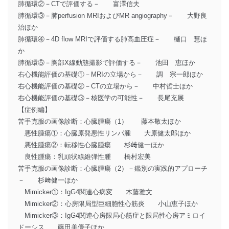
肺循環②－CTで評価する－ 富澤信夫
肺循環③－肺perfusion MRIおよびMR angiography－ 大野良
治ほか
肺循環④－4D flow MRIで評価する肺高血圧症－ 樋口 慧ほ
か
肺循環⑤－胸部X線動態撮影で評価する－ 池田 恵ほか
右心機能評価の基礎①－MRIの立場から－ 調 宗一郎ほか
右心機能評価の基礎②－CTの立場から－ 中村哲士ほか
右心機能評価の基礎③－核医学の可能性－ 長尾充展
【症例編】
苦手克服の画像診断：心臓腫瘍（1） 藤本敬太ほか
悪性腫瘍①：心臓原発悪性リンパ腫 大原健太郎ほか
悪性腫瘍②：転移性心臓腫瘍 杉﨑健一ほか
良性腫瘍：乳頭状線維弾性腫 橋村宏美
苦手克服の画像診断：心臓腫瘍（2）－鑑別の実践的アプローチ
－ 杉﨑健一ほか
Mimicker①：IgG4関連心病変 木藤雅文
Mimicker②：心房限局型巨細胞性心筋炎 小山恵子ほか
Mimicker③：IgG4関連心房限局心筋症と限局性心房アミロイ
ドーシス 藤田美優子ほか