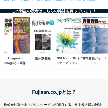
ｅメール等による商品、サービ
ス、キャンペーン等の広告の案内
当社の定期購読サ
この雑誌の読者はこちらの雑誌も買っています！
のため
1
ービス等をご利用
個人が特定できない形で取得した
の方の個人情報
閲覧履歴や購買履歴等の情報を分
析して、趣味・嗜好に
応じた新商品・サービスに関する
広告のため
当社にお問合わせ
お問い合わせ対応、トラブル対
2
いただいた方の個
処、オペレーター教育など応対品
人情報
質向上のため
カスタマーQ＆Aサイトの投稿内容
の確認のため
Diagnostic 
臨床放射線
INNERVISION（イ
脊椎脊髄ジャーナ
ｅメール等によるカスタマーQ＆A
Imaging - 画像診
ンナービジョン）
ル
当社カスタマーQ＆
サイトのサービス内容のご案内の
断
3
Aサービス利用者
ため
ｅメール等による商品、サービ
ス、キャンペーン等の広告に関す
るご案内のため
採用応募者の方の
Fujisan.co.jpとは？
4
採用選考、ご連絡のため
個人情報
当社の従業者の個
人事、総務などの雇用管理等のた
5
人情報
め
株式会社富士山マガジンサービスが運営する、
日本最大級の雑誌