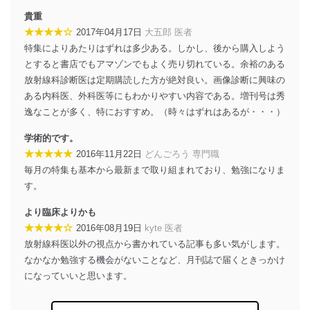
送信する場合に、当該ファイルへのパスワードを
貴重
設定しています。
★★★★☆
2017年04月17日
大五郎 医者
個人情報保護マネジメントシステムの継続的改善
特集によりあたりはずれは多少ある。しかし、後から購入しよう
とすると書店でもアマゾンでもよく売り切れている。余裕のある
当社は、内部監査及びマネジメントレビューの機会を通
放射線科診断医は定期購読した方が絶対良い。画像診断に興味の
じて、個人情報保護マネジメントシステムを継続的に改
善し、常に最良の状態を維持します。
ある内科医、外科医等にもわかりやすい内容である。増刊号は秀
逸なことが多く、特におすすめ。（時々はずれはあるが・・・）
苦情及び相談受付け窓口
学術的です。
貴殿の個人情報及び当社の個人情報保護マネジメントシ
★★★★★
2016年11月22日
どんごろう 専門職
ステムに関するご相談及び苦情については以下までご連
毎月の特集も基本から最新まで取り組まれており、勉強になりま
絡ください。
適切、かつ迅速に対応させていただきます。
す。
株式会社富士山マガジンサービス 個人情報問い合わせ
より臨床よりかも
係
★★★★☆
2016年08月19日
kyte 医者
TEL：0570-200-223
放射線科医以外の視点から書かれている記事も多い気がします。
FAX：03-5459-7073
なかなか勉強する機会がないことなど、月刊誌で届くときっかけ
e-mail：
cs@fujisan.co.jp
になっていいと思います。
改訂：2025年2月20日
制定：2005年4月1日
株式会社富士山マガジンサービス