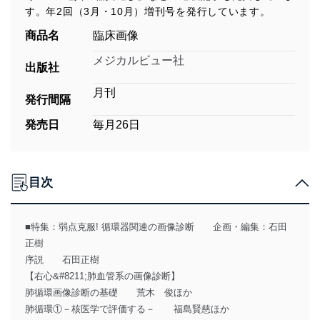
す。年2回（3月・10月）増刊号を発行しています。
商品名
臨床画像
メジカルビュー社
出版社
月刊
発行間隔
発売日
毎月26日
目次
■特集：弱点克服! 循環器関連の画像診断 企画・編集：石田
正樹
序説 石田正樹
【右心&#8211;肺血管系の画像診断】
肺循環画像診断の基礎 荒木 俊ほか
肺循環①－核医学で評価する－ 福島賢慈ほか