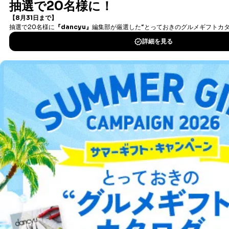
書籍）が無料で読み放題！
④開示対象個人情報の利用目的が明らかな場合
タダ読みサービス
を楽しもう！
開示対象個人情報については、保有個人データの本人ま
たはその代理人からの利用目的の通知、開示、変更等
DOWNLOAD FOR IOS
（内容の訂正、追加または削除）、利用停止等（「利用
の停止または消去」「第三者への提供の停止」）の求め
に対応させていただいております。 当社顧客の皆様の
DOWNLOAD FOR ANDROID
個人情報は「マイページ」にログインしていただくこと
で、訂正、追加、変更を行っていただくことが出来ま
す。マイページをご利用いただけない方、その他の方に
ご利用方法はこちら
つきましては、下記Aをご覧ください。 また、ご登録い
ただいた個人情報のうち、市町村などの名称および郵便
番号、金融機関の名称あるいはクレジットカードの有効
期限など、商品のお届けやご請求を行う上で支障がある
情報に変更があった場合には、当社が登録情報を変更さ
総合案内
せていただく場合があります。
A.開示等の求めの申し出先、提出していただく書面等
アフィリエイト
採用情報
開示等の求めは、電話又は電子メールにて下記までお申
し付けください。開示等の求めに際して提出していただ
プレスリリース
お問い合わせ
く書面等については、その際にご案内いたします。
■電話による場合
利用規約
プライバシーポリシー
特定商取引法に基づく表示
会社案内
出版社の皆様へ
TEL:0570-200-223
投資家の皆様へ
サイトマップ