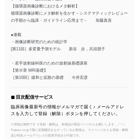
【循環器画像診断におけるメタ解析】
循環器画像診断にメタ解析を生かす－システマティックレビュー
の手順から臨床・ガイドライン応用まで－ 加藤真吾
●連載
・画像診断研究のための統計学
[第11回］多変量予測モデル 新谷 歩，兵頭朋子
・若手放射線科医のための放射線基礎講座
【第Ⅲ章 MRI基礎】
［第10回］緩和と拡散の基礎 今井宏彦
◼︎ 目次配信サービス
臨床画像最新号の情報がメルマガで届く♪ メールアドレ
スを入力して登録（解除）ボタンを押してください。
※登録は無料です ※登録・解除は、各雑誌の商品ページからお願いします。／~＼
Fujisan.co.jpで既に定期購読をなさっているお客様は、マイページからも登録・解除
及び宛先メールアドレスの変更手続きが可能です。