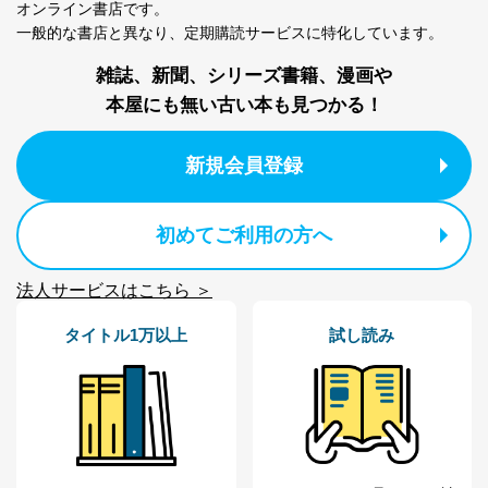
パートナー（提携
購入商品配送のため
オンライン書店です。
企業）からの委託
提携企業及びお客様がご購入され
一般的な書店と異なり、
定期購読サービスに特化しています。
により当社の
た商品の発売元企業からのｅメー
6
定期購読サービス
ル等による商品、
雑誌、新聞、シリーズ書籍、漫画や
等をご利用の方の
サービス、キャンペーン等の広告
本屋にも無い古い本も見つかる！
個人情報
に関するご案内のため
当社のサービス利用状況の把握お
よびその分析のため
新規会員登録
お問い合わせ対応、トラブル対
SNS公式アカウン
処、オペレーター教育など応対品
7
トに登録された方
質向上のため
の個人情報
その他当社のプライバシーポリシ
初めてご利用の方へ
ー等にて公表する利用目的達成の
ため
法人サービスはこちら ＞
※上記の利用目的のうちNo.1～5については保有個人デ
ータ（開示対象個人情報）の利用目的であり、下記4.の
タイトル1万以上
試し読み
開示等のご請求に対応させていただきます。
なお、6、7については、パートナー（提携企業）様又は
各SNS運営会社様にご請求いただきますようお願い致し
ます。
３．個人情報の第三者提供について
当社は、取得した個人情報を適切に管理し､あらかじめ