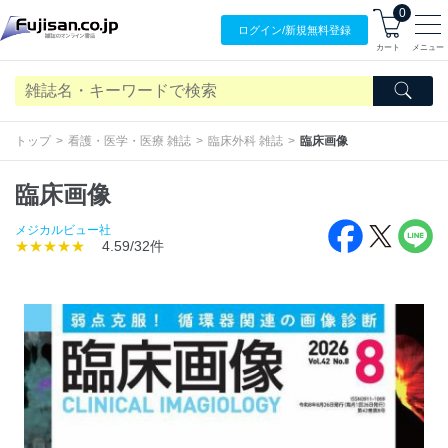
0
ログイン/
新規無料
登録
カート
メニュー
トップ
看護・医学・医療 雑誌
臨床外科 雑誌
臨床画像
臨床画像
メジカルビュー社
★★★★★
4.59/32件