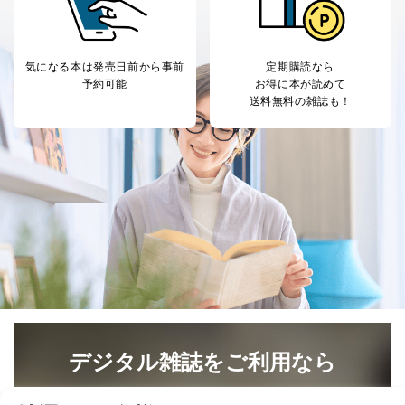
提供先：出版社、出版物発売元、卸売会社、販売
店など商品の供給者、梱包会社、配送会社、新聞
販売店などの梱包・配送・配達会社
気になる本は
発売日前から事前
定期購読なら
４．開示対象個人情報の「開示」「訂正」等の請求につ
予約可能
お得に本が読めて
いて
送料無料の雑誌も！
当社は、本人から、開示対象個人情報について利用目的
の通知を求められた場合には、遅滞なくこれに応じま
す。ただし、以下①～④のいずれかに該当する場合は、
利用目的の通知を行なうことはできません。そのとき
は、本人に遅滞無くその旨を通知するとともに、理由を
説明させていただきます。
①利用目的を本人に通知し、又は公表することによって
本人又は第三者の生命、身体、財産その他の権利利益を
害するおそれがある場合
②利用目的を本人に通知し、又は公表することによって
当該事業者の権利又は正当な利益を害するおそれがある
場合
③国の機関又は地方公共団体が法令の定める事務を遂行
デジタル雑誌をご利用なら
することに対して協力する必要がある場合であって、利
用目的を本人に通知し、又は公表することによって当該
最新号〜バックナンバーまで7000冊以上の雑誌
（電子
事務の遂行に支障を及ぼすおそれがあるとき