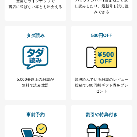
バックナンバー1冊まるごと試
豊富なラインナップで
し読み
したり、最新号も試し読
書店に並ばない本とも出会える
みできる
タダ読み
500円OFF
5,000冊以上の雑誌が
普段読んでいる雑誌のレビュー
無料で読み放題
投稿で
500円割ギフト券をプレ
ゼント
事前予約
割引や特典付き