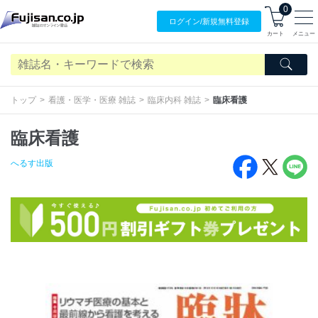
0
ログイン/
新規無料
登録
カート
メニュー
トップ
看護・医学・医療 雑誌
臨床内科 雑誌
臨床看護
臨床看護
へるす出版