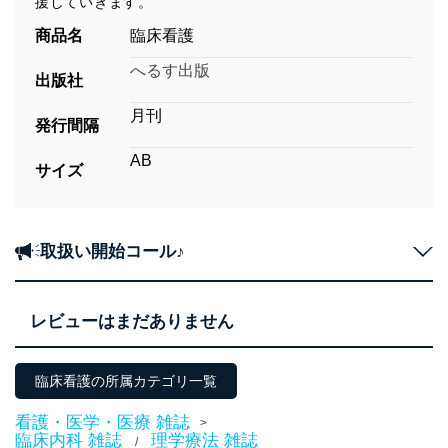
援していきます。
商品名
臨床看護
へるす出版
出版社
月刊
発行間隔
AB
サイズ
取扱い開始コール♪
レビューはまだありません
臨床看護の所属カテゴリ一覧
看護・医学・医療 雑誌
>
臨床内科 雑誌
理学療法 雑誌
/