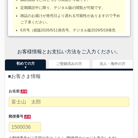
定期購読中に限り、デジタル版の閲覧が可能です。
雑誌のお届けが発売日より遅れる可能性がありますので予め
ご了承ください。
6月号（紙版2026/5/11発売号、デジタル版2026/5/18発売
号）より一冊定価が1200円へ変更となります。ご了承くださ
い。
お客様情報とお支払い方法をご入力ください。
デジタル版では、著作権等の関係で一部掲載していない記事
や写真がある場合がございます。
初めての方
ご登録済みの方
法人・海外の方
■お客さま情報
お名前
必須
郵便番号
必須
※郵便番号がご不明の方は
こちら
(郵便局のページを表示します)