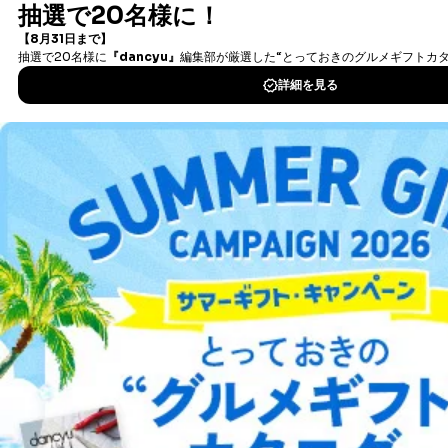
サービス（以下「当社」）の運営する、雑誌専門のオンライン書
店「Fujisan」（以下「本サービス」）のお客様（以下「お客
様」）が、本サービスの利用に際して遵守すべき事項を定めたも
のです。
お客様が本サービスを利用した場合、そのお客様は利用
規約に同意したものとみなします。
なお、別紙「
プライバシーポ
リシー
」、 「
お申し込み
」、 「
ご注文方法
」、 「
お支払い
」、
「
配送
」、 「
継続・住所変更など
」、 「
解約・休刊
」、
「
Fujisanギフト券のご利用について
」、 「
デジタル雑誌
」 に記
載された全ての内容は、利用規約と一体のものとして、お客様は
その内容に同意したものとみなします。
商品のお申し込み、契約について
商品のお申し込みは、お客様が本サービスの画面より必要事項を
入力する方法で申し込むものとします。入力された情報が、当社
のサーバに到達した時点で、申し込みは完了し、各商品を販売す
総合案内
る販売業者とお客様との間において、商品の売買契約が成立した
こととなり、申し込み商品に対してのお支払い義務が発生しま
す。販売業者が当社でない場合には、当社は販売業者とお客様と
アフィリエイト
採用情報
の間の売買契約を仲介するものにすぎず、当社は売主としての責
任を負うものではありません。
プレスリリース
お問い合わせ
決済については、お客様が利用する第三者の決済システム
利用規約
プライバシーポリシー
特定商取引法に基づく表示
会社案内
出版社の皆様へ
（iTunes Store、Google Play等）の規定に準ずるものとし、各決
投資家の皆様へ
サイトマップ