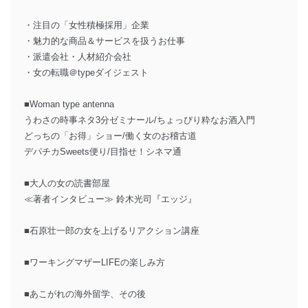
・注目の「女性積極採用」企業
・魅力的な商品＆サービスを扱うお仕事
・派遣会社・人材紹介会社
・女の転職＠typeダイジェスト
■Woman type antenna
うわさの時事ネタ3分ゼミナール/ちょっぴり粋なお酒入門
どっちの「お得」ショー/働く女のお稽古道
デパチカSweets便り/目指せ！シネマ通
■大人の女の読書部屋
≪著者インタビュー≫ 鈴木光司『エッジ』
■石原壮一郎の女を上げるリアクション講座
■ワーキングマザーLIFEの楽しみ方
■あこがれの海外留学、その後