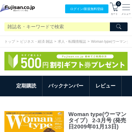
0
ログイン/
新規無料
登録
カート
メニュー
トップ
ビジネス・経済 雑誌
求人・転職情報誌
Woman type(ウーマン
定期購読
バックナンバー
レビュー
Woman type(ウーマン
タイプ） 2-3月号 (発売
日2009年01月13日)