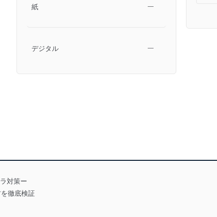
紙
―
デジタル
―
トラ対策ー
方を徹底検証