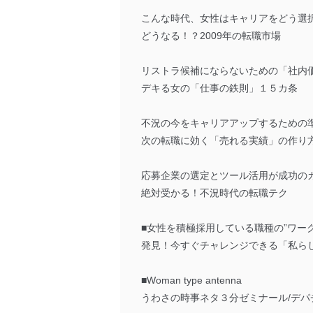
こんな時代、女性はキャリアをどう選
どうなる！？2009年の転職市場
リストラ候補にならないための「社内
デキる女の「仕事の鉄則」１５カ条
不況の今をキャリアアップするための
次の転職に効く「売れる実績」の作り
応募企業の選定とツール活用が成功の
絶対受かる！不況時代の転職テク
■女性を積極採用している職種の”ワー
発見！今すぐチャレンジできる「私ら
■Woman type antenna
うわさの時事ネタ３分ゼミナール/デパチ