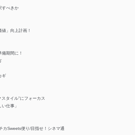
択すべきか
価値」向上計画！
準備期間に！
方
カギ
クスタイル”にフォーカス
しい仕事」
カSweets便り/目指せ！シネマ通