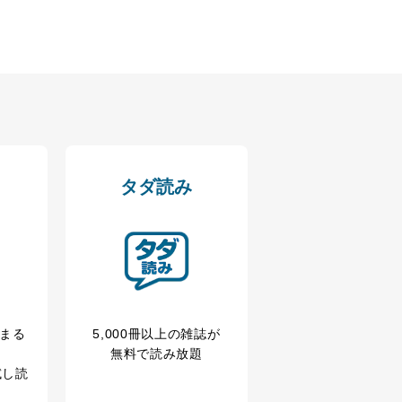
アクセス・利用・提供・管理
タダ読み
の広告の案内のため
冊まる
5,000冊以上の雑誌が
歴等の情報を分析して、趣
無料で読み放題
試し読
育など応対品質向上のため