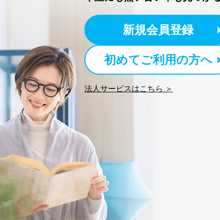
3
当社カスタマーQ＆Aサー
新規会員登録
4
採用応募者の方の個人情
5
当社の従業者の個人情報
初めてご利用の方へ
パートナー（提携企業）
6
社の
定期購読サービス等をご
法人サービスはこちら ＞
SNS公式アカウントに登
7
報
※上記の利用目的のうちNo
対応させていただきます。
なお、6、7については、パ
３．個人情報の第三者提供に
当社は、取得した個人情報
次の場合は除きます。