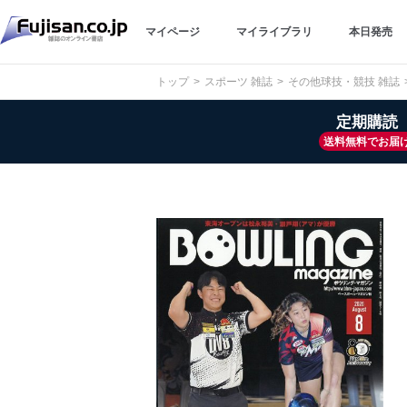
マイページ
マイライブラリ
本日発売
トップ
スポーツ 雑誌
その他球技・競技 雑誌
定期購読
送料無料でお届