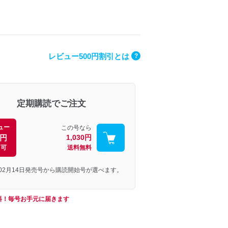
レビュー500円割引とは
?
定期購読でご注文
ュー
この号なら
0円
1,030円
引可
送料無料
年02月14日発売号から購読開始号が選べます。
料！毎号お手元に届きます