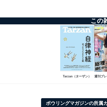
個人情報保護マネジメントシ
当社は、内部監査及びマネ
この
の状態を維持します。
苦情及び相談受付け窓口
貴殿の個人情報及び当社の
適切、かつ迅速に対応させ
株式会社富士山マガジンサー
TEL：0570-200-223
FAX：03-5459-7073
e-mail：
cs@fujisan.co.jp
Tarzan（ターザン）
週刊プレ
改訂：2025年2月20日
制定：2005年4月1日
株式会社富士山マガジンサ
代表取締役会長 西野 伸一
個人情報の取扱いについ
ボウリングマガジンの所属