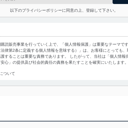
以下のプライバシーポリシーに同意の上、登録して下さい。
期購読販売事業を行っていく上で、「個人情報保護」は重要なテーマで
る法律第2条に定義する個人情報を意味する）」は、お客様にとっても、
護することは重要な責務であります。 したがって、当社は「個人情報
「安心」の提供及び社会的責任の責務を果たすことを確実にいたします
について
利用・提供に際して、その利用目的を明確にし、本人の同意を得たうえ
によって取得・利用・提供を行います。また、当社が保有している個人
示は行いません。当社においてはこれらの取り組みを確実にするため、
用を行わないために、適切な管理措置を講じます。
る法令、国が定める指針及びその他の規範を遵守します。また、当社の