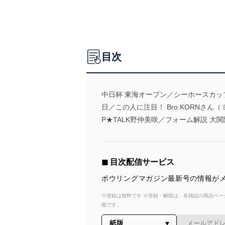
目次
中日杯 東海オープン／シーホースカッ
日／この人に注目！ Bro.KORNさん（
P★TALK野仲美咲／フォーム解説 大
◼︎ 目次配信サービス
ボウリングマガジン最新号の情報がメ
※登録は無料です ※登録・解除は、各雑誌の商品ページ
能です。