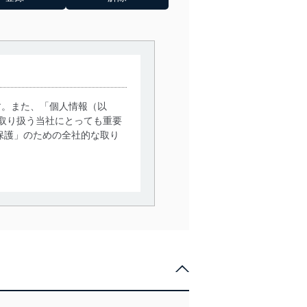
す。また、「個人情報（以
取り扱う当社にとっても重要
保護」のための全社的な取り
。
で利用目的の達成に必要な範
情報は、同意を得ずに目的外
従業者等の教育を徹底してま
管理の仕組みに、これらの法