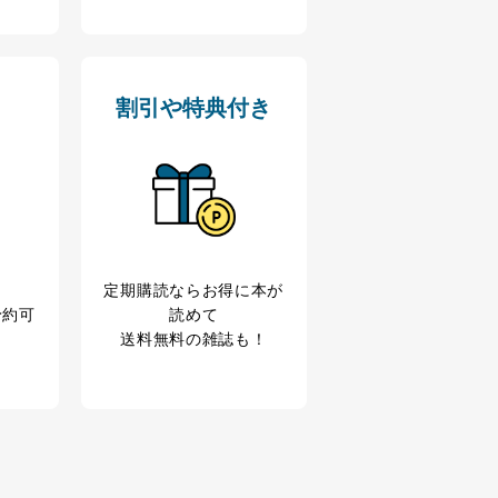
ス内容のご案内のため
の広告に関するご案内のため
割引や特典付き
業からのｅメール等による商
ため
め
育など応対品質向上のため
利用目的達成のため
定期購読なら
お得に本が
、下記4.の開示等のご請求に
予約可
読めて
送料無料の雑誌も！
うお願い致します。
ことはありません。ただし、