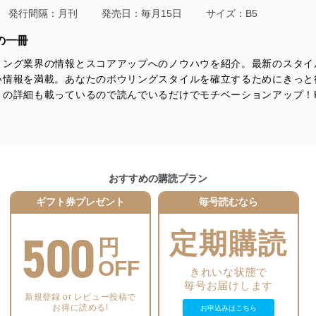
適合させます。
発行間隔：月刊
発売日：毎月15日
サイズ：B5
の一冊
リング業界の情報とスコアアップへのノウハウを紹介。最新のスタイ
及び安全性を確保するために、下記セキュリティ対策をはじめとする安
い情報を満載。あなたのボウリングスタイルを確立するためにきっと
防止及び是正に努めます。
の詳細も載っているので読んでいるだけでモチベーションアップ！K
ことのできる機器及び当該機器を取り扱う従業者を明確化し、 個人デ
いるユーザー制御機能（ユーザーアカウント制御）により、個人情報デ
おすすめの購読プラン
業者を識別・認証しています。
ギフト券プレゼント
毎号読むなら
等の防止
500
機器等のオペレーティングシステムを最新の状態に保持しています。
定期購読
円
機器等にセキュリティ対策ソフトウェア等を導入し、自動更新 機能等
OFF
きれいな状態で
毎号お届けします
う漏洩等の防止
新規登録 or レビュー投稿で
ータの含まれるファイルを送信する場合に、当該ファイルへのパスワー
お得に読める!
お申込みはこちら