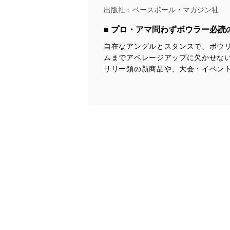
令及びその他の規範を常に
出版社：
ベースボール・マガジン社
個人情報の安全管理措置
■ プロ・アマ問わずボウラー必読
自在なアングルとスタンスで、ボウ
当社は、個人情報の正確性
ムまでアベレージアップに欠かせな
漏えい、滅失またはき損の
サリー類の新商品や、大会・イベント
アクセス制御
個人データを取り扱う
しています。
アクセス者の識別と認証
機器に標準装備されて
システムを使用する従
外部からの不正アクセス
個人データを取り扱う
個人データを取り扱う
としています。
情報システムの使用に伴
メール等により個人デ