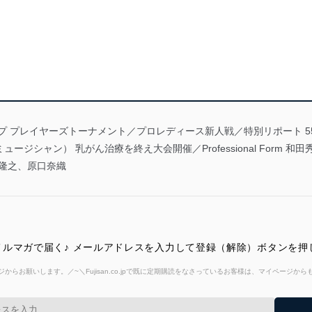
プ プレイヤーズトーナメント／プロレディース新人戦／特別リポート 5
ミュージシャン） 乳がん治療を終え大会開催／Professional Form
関隆之、原口奈織
ルマガで届く♪ メールアドレスを入力して登録（解除）ボタンを押
からお願いします。／~＼Fujisan.co.jpで既に定期購読をなさっているお客様は、マイページ