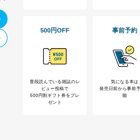
カスタマーQ＆Aサイトの投稿内容の確認のため
ビス利用者
ｅメール等によるカスタマーQ＆Aサイトのサービ
ｅメール等による商品、サービス、キャンペーン等
報
採用選考、ご連絡のため
500円OFF
事前予約
人事、総務などの雇用管理等のため
購入商品配送のため
からの委託により当
提携企業及びお客様がご購入された商品の発売元企
品、
利用の方の個人情報
サービス、キャンペーン等の広告に関するご案内の
当社のサービス利用状況の把握およびその分析のた
録された方の個人情
お問い合わせ対応、トラブル対処、オペレーター教
その他当社のプライバシーポリシー等にて公表する
普段読んでいる雑誌のレ
気になる本は
.1～5については保有個人データ（開示対象個人情報）の利用目的であり
ビュー投稿で
発売日前から事前
500円割ギフト券をプレ
能
ートナー（提携企業）様又は各SNS運営会社様にご請求いただきますよ
ゼント
ついて
を適切に管理し､あらかじめ本人の同意を得ることなく第三者に提供する