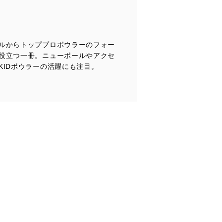
ルからトッププロボウラーのフォー
全対策を実施し、個人情報の
役立つ一冊。ニューボールやアクセ
IDボウラーの活躍にも注目。
ータへの不要なアクセスを防止
ータベース等を取り扱う情報
の活用により、これを最新状態
ドを設定しています。