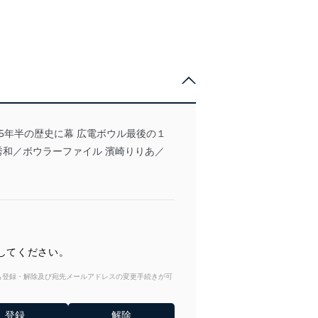
5年半の歴史に幕 広電ボウル最後の１
 和田秀和／ボウラーファイル 濱崎りりあ／
してください。
からも登録・解除及び宛先メールアドレスの変更手続きが可