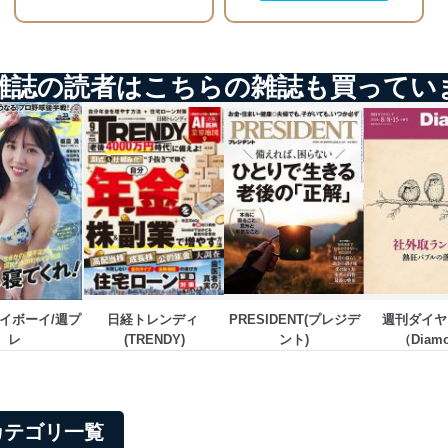
ステムの継続的改善
ジメントレビューの機会を通じて、個人情報保護マネジメントシステム
雑誌の読者はこちらの雑誌も買ってい
個人情報保護マネジメントシステムに関するご相談及び苦情については
ていただきます。
ビス 個人情報問い合わせ係
イボーイ/週プ
日経トレンディ 
PRESIDENT(プレジデ
週刊ダイヤ
レ
(TRENDY)
ント)
（Diamo
WEEK
ービス
郎
て
カテゴリ一覧