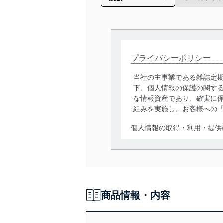
プライバシーポリシー
当社の主事業である雑誌定
下、個人情報の保護の関す
な情報資産であり、確実に保
組みを実施し、お客様への
個人情報の取得・利用・提供
当社は、個人情報の取得・
囲内で適法かつ公正な手段
利用、第三者への提供・開
いります。また、目的外利
商品情報・内容
法令遵守
当社は、個人情報に関連す