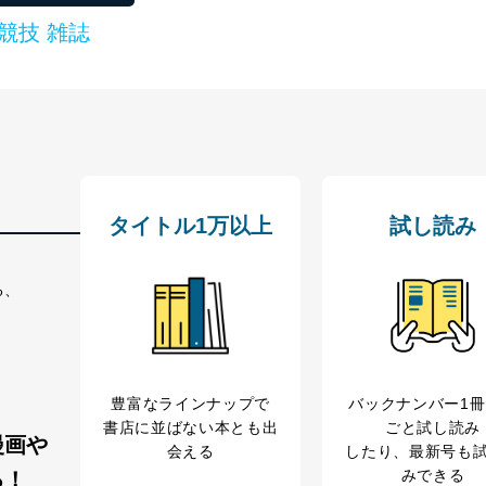
競技 雑誌
管理者を設置し、個人情報保護管理者の責任のもと、個人情報を取得・
ービス
郎
理グループディレクター 前田 嘉也
タイトル1万以上
試し読み
人情報の利用目的は次のとおりです。
る、
の種類
利用目的
購入商品の配送のため
商品代金回収のため
等をご利用の方の個
ｅメール等による商品、サービス、キャンペーン等
豊富なラインナップで
バックナンバー1
個人が特定できない形で取得した閲覧履歴や購買履
書店に並ばない本とも出
ごと試し読み
味・嗜好に
漫画や
会える
したり、最新号も
応じた新商品・サービスに関する広告のため
みできる
る！
いた方の個人情報
お問い合わせ対応、トラブル対処、オペレーター教