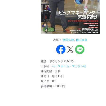
表紙：
宮澤拓哉
/
横山実美
雑誌：ボウリングマガジン
出版社：
ベースボール・マガジン社
発行間隔：月刊
発売日：毎月15日
サイズ：B5
参考価格：1,030円