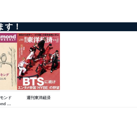
を継続的に改善し、常に最良
ます！
以下までご連絡ください。
モンド
週刊東洋経済
nd 
LY）