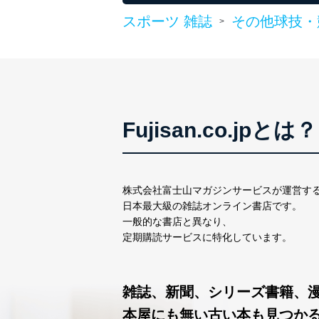
１．個人情報保護管理者
スポーツ 雑誌
その他球技・
>
当社は以下の個人情報保護
いたします。
東京都渋谷区南平台町16-11
株式会社富士山マガジンサ
代表取締役会長 西野 伸一
Fujisan.co.jpとは？
個人情報保護管理者: 経営管
２．利用目的
当社が取り扱う開示対象個
株式会社富士山マガジンサービスが運営す
日本最大級の雑誌オンライン書店です。
No
個人情報
一般的な書店と異なり、
定期購読サービスに特化しています。
当社の定期購読サービス
1
人情報
雑誌、新聞、シリーズ書籍、
本屋にも無い古い本も見つか
2
当社にお問合わせいただ