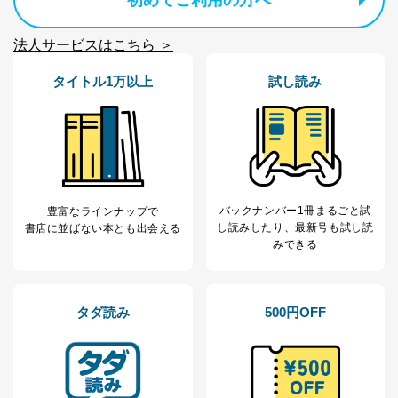
初めてご利用の方へ
等をご利用の方の
サービス、キャンペーン等の広告
個人情報
に関するご案内のため
法人サービスはこちら ＞
当社のサービス利用状況の把握お
よびその分析のため
タイトル1万以上
試し読み
お問い合わせ対応、トラブル対
SNS公式アカウン
処、オペレーター教育など応対品
7
トに登録された方
質向上のため
の個人情報
その他当社のプライバシーポリシ
ー等にて公表する利用目的達成の
ため
※上記の利用目的のうちNo.1～5については保有個人デ
ータ（開示対象個人情報）の利用目的であり、下記4.の
バックナンバー1冊まるごと試
豊富なラインナップで
開示等のご請求に対応させていただきます。
し読み
したり、最新号も試し読
書店に並ばない本とも出会える
なお、6、7については、パートナー（提携企業）様又は
みできる
各SNS運営会社様にご請求いただきますようお願い致し
ます。
３．個人情報の第三者提供について
タダ読み
500円OFF
当社は、取得した個人情報を適切に管理し､あらかじめ
本人の同意を得ることなく第三者に提供することはあり
ません。ただし、次の場合は除きます。
法令に基づく場合