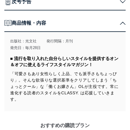
次号予告
当社は、個人情報の取得・利用・提供に際して、その利
用目的を明確にし、本人の同意を得たうえで利用目的の
達成に必要な範囲内で適法かつ公正な手段によって取
得・利用・提供を行います。また、当社が保有している
商品情報・内容
個人情報は、同意を得ずに目的外利用、第三者への提
供・開示は行いません。当社においてはこれらの取り組
みを確実にするため、従業者等の教育を徹底してまいり
出版社：
光文社
発行間隔：月刊
ます。また、目的外利用を行わないために、適切な管理
発売日：毎月28日
措置を講じます。
■ 流行を取り入れた自分らしいスタイルを提供するオン
法令遵守
＆オフに使えるライフスタイルマガジン！
当社は、個人情報に関連する法令、国が定める指針及び
「可愛さもあり女性らしく上品、でも派手さもちょっぴ
その他の規範を遵守します。また、当社の管理の仕組み
り」。そんな欲張りな選択基準をクリアしてしまう「ち
に、これらの法令及びその他の規範を常に適合させま
ょっとクール」な「働くお嬢さん」OLが主役です。常に
す。
進化する読者のスタイルをCLASSY. は応援していきま
個人情報の安全管理措置
す。
当社は、個人情報の正確性及び安全性を確保するため
に、下記セキュリティ対策をはじめとする安全対策を実
施し、個人情報の漏えい、滅失またはき損の防止及び是
おすすめの購読プラン
正に努めます。