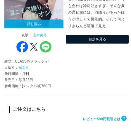
も会社は冷房効きすぎ…そんな夏
の通勤服には、羽織りがあったほ
うが涼しくて機能的。そして何よ
試し読み
りきちんと洒落て見え...
表紙：
山本美月
目次を見る
雑誌：CLASSY.(クラッシィ）
出版社：
光文社
発行間隔：月刊
発売日：毎月28日
参考価格：[デジタル版]780円
ご注文はこちら
?
レビュー500円割引とは