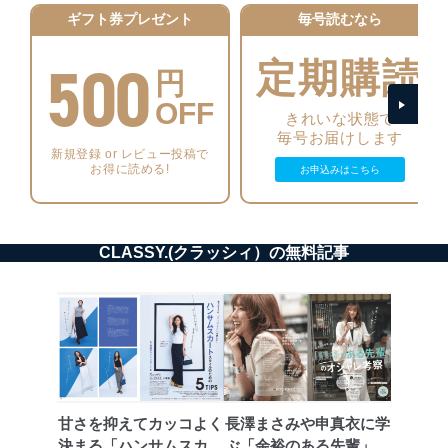
アクセス制御
ギフト券プレゼント
毎号読むなら
個人データを取り扱うことのできる機器及び当該
機器を取り扱う従業者を明確化し、 個人データへ
500
定期購読
の不要なアクセスを防止しています。
円
OFF
アクセス者の識別と認証
きれいな状態で
機器に標準装備されているユーザー制御機能（ユ
毎号お届けします
ーザーアカウント制御）により、個人情報データ
新規登録 or レビュー投稿で
ベース等を取り扱う情報システムを使用する従業
お得に読める!
お申込みはこちら
者を識別・認証しています。
外部からの不正アクセス等の防止
個人データを取り扱う機器等のオペレーティング
CLASSY.(クラッシィ）の無料記事
システムを最新の状態に保持しています。
個人データを取り扱う機器等にセキュリティ対策
ソフトウェア等を導入し、自動更新 機能等の活用
により、これを最新状態としています。
情報システムの使用に伴う漏洩等の防止
メール等により個人データの含まれるファイルを
送信する場合に、当該ファイルへのパスワードを
設定しています。
甘さを抑えてカッコよく
長澤まさみや申真衣に学
決まる「ハンサムスカー
ぶ「余裕のある先輩」の
個人情報保護マネジメントシステムの継続的改善