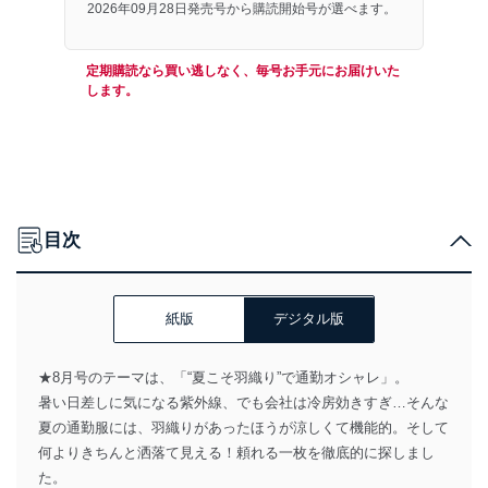
2026年09月28日発売号から購読開始号が選べます。
定期購読なら買い逃しなく、毎号お手元にお届けいた
します。
目次
紙版
デジタル版
★8月号のテーマは、「“夏こそ羽織り”で通勤オシャレ」。
暑い日差しに気になる紫外線、でも会社は冷房効きすぎ…そんな
夏の通勤服には、羽織りがあったほうが涼しくて機能的。そして
何よりきちんと洒落て見える！頼れる一枚を徹底的に探しまし
た。