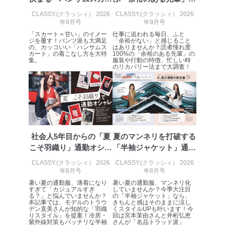
ト」着こなし術
オシャレ考察
CLASSY.(クラッシィ） 2026
CLASSY.(クラッシィ） 2026
当社は、内部監査及びマネジメントレビューの機会を通
年9月号
年9月号
じて、個人情報保護マネジメントシステムを継続的に改
「スカート＝甘い」のイメー
仕事に追われる毎日、ふと
善し、常に最良の状態を維持します。
ジを覆す！パンツ派も大満足
「余裕がない」と感じること
の、カッコいい「ハンサムス
はありませんか？読者憧れ度
カート」の着こなし方を大特
100%の「余裕のある先輩」の
苦情及び相談受付け窓口
集。
服装や行動の特徴、忙しい時
のリカバリー法まで大調査！
貴殿の個人情報及び当社の個人情報保護マネジメントシ
ステムに関するご相談及び苦情については以下までご連
絡ください。
適切、かつ迅速に対応させていただきます。
株式会社富士山マガジンサービス 個人情報問い合わせ
係
社会人5年目からの「夏
夏のマンネリを打破する
TEL：0570-200-223
こそ羽織り」通勤オシャ
「半袖ジャケット」通勤
FAX：03-5459-7073
レ術
コーデ
e-mail：
cs@fujisan.co.jp
CLASSY.(クラッシィ） 2026
CLASSY.(クラッシィ） 2026
年8月号
年8月号
改訂：2025年2月20日
制定：2005年4月1日
暑い夏の通勤服、薄着になり
暑い夏の通勤服、マンネリ化
すぎて「カジュアルすぎ
していませんか？今季大注目
株式会社富士山マガジンサービス
る？」と悩んでいませんか？
の「半袖ジャケット」なら、
代表取締役会長 西野 伸一郎
本記事では、モデルのトラウ
きちんと感はそのままに涼し
デン直美さんが知的な「羽織
くスタイルUPも叶います！今
りスタイル」を提案！冷房・
回は宮本茉由さんと井桁弘恵
個人情報の取扱いについて
紫外線対策もバッチリな半袖
さんが「名品トラッド派」