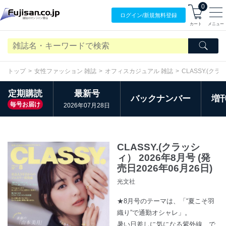
0
ログイン/
新規無料
登録
カート
メニュー
トップ
女性ファッション 雑誌
オフィスカジュアル 雑誌
CLASSY.(ク
定期購読
最新号
バックナンバー
増
毎号お届け
2026年07月28日
CLASSY.(クラッシ
ィ） 2026年8月号 (発
売日2026年06月26日)
光文社
★8月号のテーマは、「“夏こそ羽
織り”で通勤オシャレ」。
暑い日差しに気になる紫外線、で