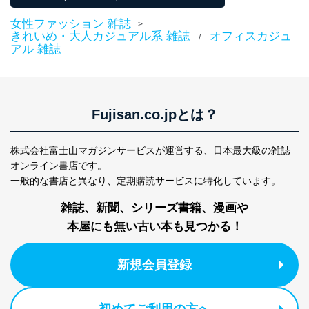
個人が特定できない形で取得した
の方の個人情報
閲覧履歴や購買履歴等の情報を分
女性ファッション 雑誌
>
析して、趣味・嗜好に
きれいめ・大人カジュアル系 雑誌
オフィスカジュ
/
応じた新商品・サービスに関する
アル 雑誌
広告のため
当社にお問合わせ
お問い合わせ対応、トラブル対
2
いただいた方の個
処、オペレーター教育など応対品
人情報
質向上のため
カスタマーQ＆Aサイトの投稿内容
Fujisan.co.jpとは？
の確認のため
ｅメール等によるカスタマーQ＆A
当社カスタマーQ＆
サイトのサービス内容のご案内の
株式会社富士山マガジンサービスが運営する、
日本最大級の雑誌
3
Aサービス利用者
ため
オンライン書店です。
ｅメール等による商品、サービ
一般的な書店と異なり、
定期購読サービスに特化しています。
ス、キャンペーン等の広告に関す
るご案内のため
雑誌、新聞、シリーズ書籍、漫画や
採用応募者の方の
4
採用選考、ご連絡のため
本屋にも無い古い本も見つかる！
個人情報
当社の従業者の個
人事、総務などの雇用管理等のた
5
人情報
め
新規会員登録
パートナー（提携
購入商品配送のため
企業）からの委託
提携企業及びお客様がご購入され
により当社の
た商品の発売元企業からのｅメー
6
定期購読サービス
ル等による商品、