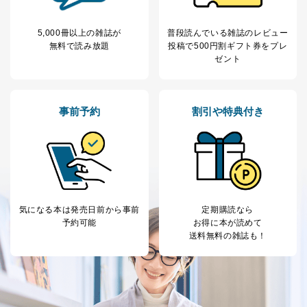
人の生命､身体または財産の保護のために必要がある
場合であって、本人の同意を得ることが困難であると
5,000冊以上の雑誌が
普段読んでいる雑誌のレビュー
き。
無料で読み放題
投稿で
500円割ギフト券をプレ
公衆衛生の向上または児童の健全な育成の推進のため
ゼント
に特に必要がある場合であって、本人の同意を得るこ
とが困難である場合。
国の機関もしくは地方公共団体またはその委託を受け
た者が法令の定める事務を遂行することに対して協力
事前予約
割引や特典付き
する必要がある場合であって、本人の同意を得ること
により当該事務の遂行に支障を及ぼすおそれがあると
き。
上記２．の利用目的を実施するために守秘義務を結ん
だ企業に、業務の一部として個人情報の取扱いを委
託・提供する場合、その業務に必要な範囲で委託・提
供先企業に個人情報を開示することがあります。
委託・提供先企業は具体的には以下のような企業です
気になる本は
発売日前から事前
定期購読なら
が、これらに限りません。
予約可能
お得に本が読めて
委託先：カスタマーサポート支援会社 、クレジッ
送料無料の雑誌も！
トカード決済などの決済代行・料金回収会社、広
告配信サービス会社
提供先：出版社、出版物発売元、卸売会社、販売
店など商品の供給者、梱包会社、配送会社、新聞
販売店などの梱包・配送・配達会社