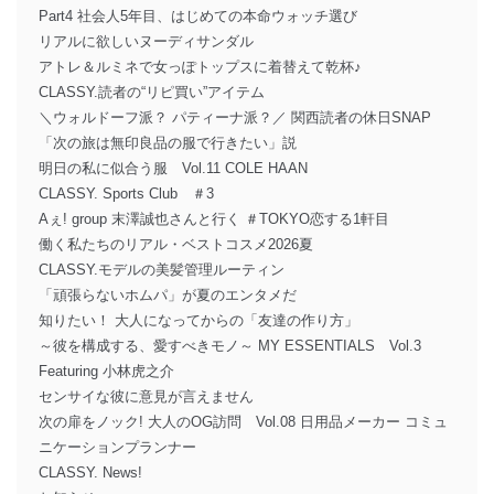
Part4 社会人5年目、はじめての本命ウォッチ選び
リアルに欲しいヌーディサンダル
アトレ＆ルミネで女っぽトップスに着替えて乾杯♪
CLASSY.読者の“リピ買い”アイテム
＼ウォルドーフ派？ パティーナ派？／ 関西読者の休日SNAP
「次の旅は無印良品の服で行きたい」説
明日の私に似合う服 Vol.11 COLE HAAN
CLASSY. Sports Club ＃3
Aぇ! group 末澤誠也さんと行く ＃TOKYO恋する1軒目
働く私たちのリアル・ベストコスメ2026夏
CLASSY.モデルの美髪管理ルーティン
「頑張らないホムパ」が夏のエンタメだ
知りたい！ 大人になってからの「友達の作り方」
～彼を構成する、愛すべきモノ～ MY ESSENTIALS Vol.3
Featuring 小林虎之介
センサイな彼に意見が言えません
次の扉をノック! 大人のOG訪問 Vol.08 日用品メーカー コミュ
ニケーションプランナー
CLASSY. News!