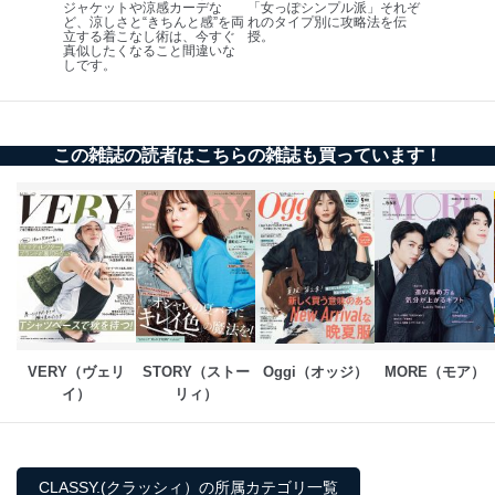
ジャケットや涼感カーデな
「女っぽシンプル派」それぞ
ど、涼しさと“きちんと感”を両
れのタイプ別に攻略法を伝
１．個人情報保護管理者
立する着こなし術は、今すぐ
授。
真似したくなること間違いな
しです。
当社は以下の個人情報保護管理者を設置し、個人情報保
護管理者の責任のもと、個人情報を取得・アクセス・利
用・提供・管理いたします。
東京都渋谷区南平台町16-11
この雑誌の読者はこちらの雑誌も買っています！
株式会社富士山マガジンサービス
代表取締役会長 西野 伸一郎
個人情報保護管理者: 経営管理グループディレクター 前
田 嘉也
２．利用目的
当社が取り扱う開示対象個人情報の利用目的は次のとお
りです。
No
個人情報の種類
利用目的
VERY（ヴェリ
STORY（ストー
Oggi（オッジ）
MORE（モア）
購入商品の配送のため
イ）
リィ）
商品代金回収のため
ｅメール等による商品、サービ
ス、キャンペーン等の広告の案内
当社の定期購読サ
のため
CLASSY.(クラッシィ）の所属カテゴリ一覧
1
ービス等をご利用