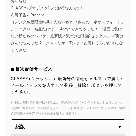
お知らせ
CLASSY.の“サブスク”ってお得なんです!
次号予告＆Present
［デジタル版限定特典］たなべさおりさんの「ネオスウィート」
／ユニクロ・名品だけで、14daysできちゃった！／湿度に負け
ない私たちのヘアケア最新版／気づけば“婚前セックスレス”実は
みんな悩んでた!?／アメスリが、Tシャツと同じくらい好きにな
ってきた
◼︎ 目次配信サービス
CLASSY.(クラッシィ）最新号の情報がメルマガで届く♪
メールアドレスを入力して登録（解除）ボタンを押して
ください。
※登録は無料です ※登録・解除は、各雑誌の商品ページからお願いします。／~＼
Fujisan.co.jpで既に定期購読をなさっているお客様は、マイページからも登録・解除
及び宛先メールアドレスの変更手続きが可能です。