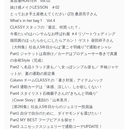
美容液HUNTER vol.02
抜け感メイクLESSON ＃02
とっておき手土産教えてください (23) 桑原亮子さん
What’s in her bag？ Vol.4
CLASSY.スタッフの「最近、何買った？」
今着たいのはハンサムなお呼ばれ服 ＃4 リゾートウェディング
堀田茜のほったらかしにしたらアカン！ ゲスト 昼田祥子さん
［大特集］社会人5年目からは“夏こそ羽織り”で通勤オシャレ
Part1 ジャケットは肩掛け／カーデはプロデューサー巻きで真夏
の余裕Style（完成）
Part2 ＼名品トラッド派も／＼女っぽシンプル派も／ 半袖ジャケ
ットが、夏の通勤の新定番
Column チームCLASSY.の「暑さ対策」アイテムハック
Part3 通勤カーデは「体感、涼しい」しか欲しくない！
Part4 スタイリスト石橋蘭子さんの“きちんと羽織り”
［Cover Story］素顔の「山本美月」
［第2特集］社会人5年目からのジュエリー投資論
Part1 自分で自分のために、ダイヤモンドを選びたい！
Part2 MY BEST フープピアスを探せ！
Part3 ユニセックスジュエリーで通勤コーデUPDATE！