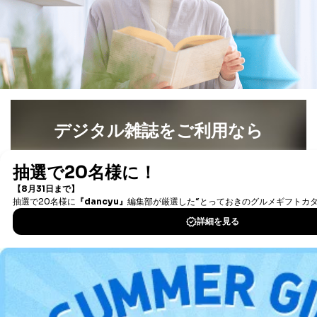
４．開示対象個人情報の「開示」「訂正」等の請求につ
いて
当社は、本人から、開示対象個人情報について利用目的
の通知を求められた場合には、遅滞なくこれに応じま
す。ただし、以下①～④のいずれかに該当する場合は、
利用目的の通知を行なうことはできません。そのとき
は、本人に遅滞無くその旨を通知するとともに、理由を
説明させていただきます。
デジタル雑誌をご利用なら
①利用目的を本人に通知し、又は公表することによって
最新号〜バックナンバーまで7000冊以上の雑誌
（電子
本人又は第三者の生命、身体、財産その他の権利利益を
書籍）が無料で読み放題！
害するおそれがある場合
②利用目的を本人に通知し、又は公表することによって
タダ読みサービス
を楽しもう！
当該事業者の権利又は正当な利益を害するおそれがある
場合
DOWNLOAD FOR IOS
③国の機関又は地方公共団体が法令の定める事務を遂行
することに対して協力する必要がある場合であって、利
用目的を本人に通知し、又は公表することによって当該
DOWNLOAD FOR ANDROID
事務の遂行に支障を及ぼすおそれがあるとき
④開示対象個人情報の利用目的が明らかな場合
ご利用方法はこちら
開示対象個人情報については、保有個人データの本人ま