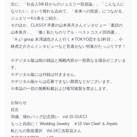
次に、「社会人5年目からのジュエリー投資論」。「こんな人に
なりたい」という憧れも込めて、「未来への投資」につながる、
ジュエリー4カ条をご紹介。
そのほか、CLASSY.卒業の山本美月さんインタビュー「素顔の
山本美月」、「働く私たちのリアル・ベストコスメ2026夏」、
「Aぇ! group 末澤誠也さんと行く＃TOKYO恋する1軒目」、小
林虎之介さんインタビューなど見逃せない特集がたっぷりです！
※デジタル版は紙の雑誌と掲載内容が一部異なる場合がございま
す。
※デジタル版には付録は付きません。
※デジタル版からは応募できない懸賞などがございます。
※本誌の一切の無断転載および複写複製を禁止します。
お知らせ
目次
30歳、憧れバッグ記念買い vol.15 GUCCI
もっと自由に！ Wedding Jewelry ＃15 Van Cleef ＆ Arpels
私たちの取捨選択 Vol.24三吉彩花さん