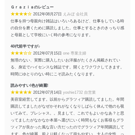
Ｇｒａｚｉａのレビュー
★★★★☆
2012年08月27日
えみぼ 会社員
仕事を持つ母親向け雑誌はいろいろあるけど、仕事をしている時
の自分を磨くために購読しました。仕事とするときのきっちり感
と母親として学校にいく時の参考になります。
40代前半ですが♪
★★★☆☆
2012年07月15日
one 専業主婦
無理のない、実際に購入したいお洋服がたくさん掲載されてい
る、身近でハイセンスな雑誌です。開くとワクワクしてきます。
時間にゆとりのない時にこそ読みたくなります。
読みやすい!色が綺麗!
★★★★★
2012年07月14日
yoshie1732 自営業
美容室経営してます。以前からグラツィア購読してました。年間
購読してましたがなぜかそれがなくなりしばらく休んで他のも覗
いてみて。プレシャス。。見まして、これでもよいかなあ？と思
ってましたがなかなか本屋へ選びにいく時間もなくお客様もグラ
ツィアが良かった風な言い方だったのでグラツィア年間購読して
ます。色が綺麗、前より軽くなって持ちやすい、大人の女性、っ