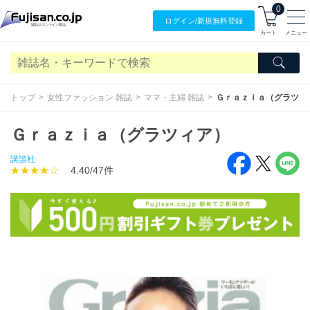
0
ログイン/
新規無料
登録
カート
メニュー
トップ
女性ファッション 雑誌
ママ・主婦 雑誌
Ｇｒａｚｉａ（グラツィ
Ｇｒａｚｉａ（グラツィア）
講談社
★★★★☆
4.40/47件