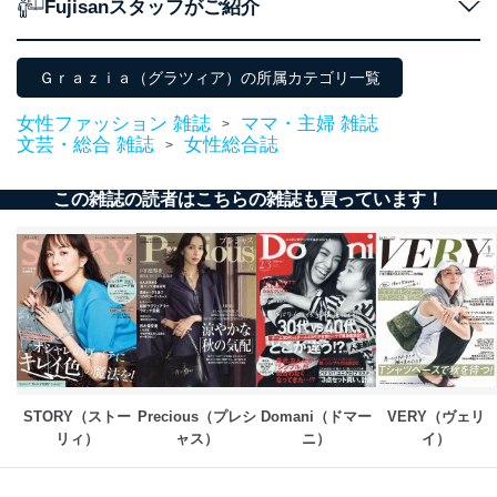
Fujisanスタッフがご紹介
Ｇｒａｚｉａ（グラツィア）の所属カテゴリ一覧
女性ファッション 雑誌
ママ・主婦 雑誌
>
文芸・総合 雑誌
女性総合誌
>
この雑誌の読者はこちらの雑誌も買っています！
STORY（ストー
Precious（プレシ
Domani（ドマー
VERY（ヴェリ
リィ）
ャス）
ニ）
イ）