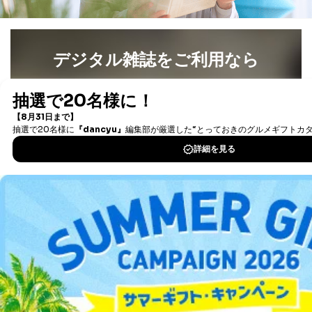
デジタル雑誌をご利用なら
最新号〜バックナンバーまで7000冊以上の雑誌
（電子
書籍）が無料で読み放題！
タダ読みサービス
を楽しもう！
DOWNLOAD FOR IOS
DOWNLOAD FOR ANDROID
ご利用方法はこちら
総合案内