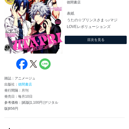
徳間書店
表紙
うたの☆プリンスさまっ♪マジ
LOVEレボリューションズ
目次を見る
雑誌：アニメージュ
出版社：
徳間書店
発行間隔：月刊
発売日：毎月10日
参考価格：[紙版]1,100円 [デジタル
版]856円