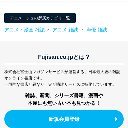
TEL：0570-200-223
FAX：03-5459-7073
e-mail：
cs@fujisan.co.jp
アニメージュの所属カテゴリ一覧
改訂：2025年2月20日
制定：2005年4月1日
アニメ・漫画 雑誌
アニメ 雑誌
声優 雑誌
>
/
株式会社富士山マガジンサービス
代表取締役会長 西野 伸一郎
個人情報の取扱いについて
Fujisan.co.jpとは？
１．個人情報保護管理者
当社は以下の個人情報保護管理者を設置し、個人情報保
株式会社富士山マガジンサービスが運営する、
日本最大級の雑誌
護管理者の責任のもと、個人情報を取得・アクセス・利
オンライン書店です。
用・提供・管理いたします。
一般的な書店と異なり、
定期購読サービスに特化しています。
東京都渋谷区南平台町16-11
雑誌、新聞、シリーズ書籍、漫画や
株式会社富士山マガジンサービス
代表取締役会長 西野 伸一郎
本屋にも無い古い本も見つかる！
個人情報保護管理者: 経営管理グループディレクター 前
田 嘉也
新規会員登録
２．利用目的