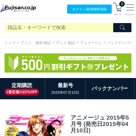
0
ログイン/
新規無料
登録
カート
メニュー
トップ
アニメ・漫画 雑誌
アニメ 雑誌
アニメージュ
バックナンバー
定期購読
最新号
バックナンバー
1冊定価の22%OFF
2026年07月10日
アニメージュ 2015年5
月号 (発売日2015年04
月10日)