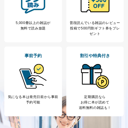
ス、キャンペーン等の広告に関す
るご案内のため
採用応募者の方の
4
採用選考、ご連絡のため
個人情報
5,000冊以上の雑誌が
普段読んでいる雑誌のレビュー
当社の従業者の個
人事、総務などの雇用管理等のた
5
無料で読み放題
投稿で
500円割ギフト券をプレ
人情報
め
ゼント
パートナー（提携
購入商品配送のため
企業）からの委託
提携企業及びお客様がご購入され
により当社の
た商品の発売元企業からのｅメー
6
定期購読サービス
ル等による商品、
事前予約
割引や特典付き
等をご利用の方の
サービス、キャンペーン等の広告
個人情報
に関するご案内のため
当社のサービス利用状況の把握お
よびその分析のため
お問い合わせ対応、トラブル対
SNS公式アカウン
処、オペレーター教育など応対品
7
トに登録された方
質向上のため
の個人情報
その他当社のプライバシーポリシ
気になる本は
発売日前から事前
定期購読なら
ー等にて公表する利用目的達成の
予約可能
お得に本が読めて
ため
送料無料の雑誌も！
※上記の利用目的のうちNo.1～5については保有個人デ
ータ（開示対象個人情報）の利用目的であり、下記4.の
開示等のご請求に対応させていただきます。