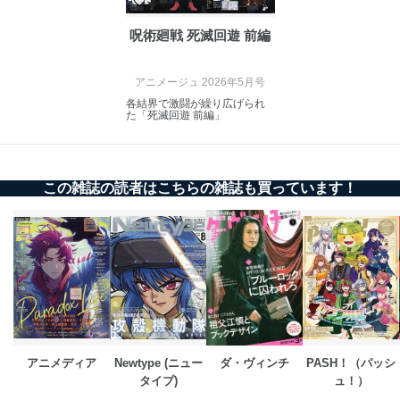
個人データを取り扱う機器等にセキュリティ対策
ソフトウェア等を導入し、自動更新 機能等の活用
呪術廻戦 死滅回遊 前編
により、これを最新状態としています。
情報システムの使用に伴う漏洩等の防止
アニメージュ 2026年5月号
メール等により個人データの含まれるファイルを
各結界で激闘が繰り広げられ
送信する場合に、当該ファイルへのパスワードを
た「死滅回遊 前編」
設定しています。
個人情報保護マネジメントシステムの継続的改善
この雑誌の読者はこちらの雑誌も買っています！
当社は、内部監査及びマネジメントレビューの機会を通
じて、個人情報保護マネジメントシステムを継続的に改
善し、常に最良の状態を維持します。
苦情及び相談受付け窓口
貴殿の個人情報及び当社の個人情報保護マネジメントシ
ステムに関するご相談及び苦情については以下までご連
絡ください。
適切、かつ迅速に対応させていただきます。
アニメディア
Newtype (ニュー
ダ・ヴィンチ
PASH！（パッシ
株式会社富士山マガジンサービス 個人情報問い合わせ
タイプ)
ュ！）
係