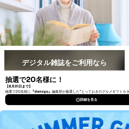
なお、6、7については、パートナー（提携企業）様又は
各SNS運営会社様にご請求いただきますようお願い致し
ます。
３．個人情報の第三者提供について
当社は、取得した個人情報を適切に管理し､あらかじめ
本人の同意を得ることなく第三者に提供することはあり
ません。ただし、次の場合は除きます。
法令に基づく場合
人の生命､身体または財産の保護のために必要がある
デジタル雑誌をご利用なら
場合であって、本人の同意を得ることが困難であると
き。
最新号〜バックナンバーまで7000冊以上の雑誌
（電子
公衆衛生の向上または児童の健全な育成の推進のため
書籍）が無料で読み放題！
に特に必要がある場合であって、本人の同意を得るこ
とが困難である場合。
タダ読みサービス
を楽しもう！
国の機関もしくは地方公共団体またはその委託を受け
た者が法令の定める事務を遂行することに対して協力
DOWNLOAD FOR IOS
する必要がある場合であって、本人の同意を得ること
により当該事務の遂行に支障を及ぼすおそれがあると
き。
DOWNLOAD FOR ANDROID
上記２．の利用目的を実施するために守秘義務を結ん
だ企業に、業務の一部として個人情報の取扱いを委
託・提供する場合、その業務に必要な範囲で委託・提