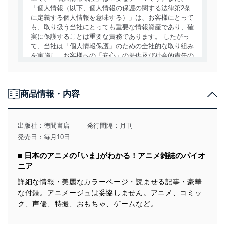
「個人情報（以下、個人情報の保護の関する法律第2条
に定義する個人情報を意味する）」は、お客様にとって
も、取り扱う当社にとっても重要な情報資産であり、確
実に保護することは重要な責務であります。 したがっ
て、当社は「個人情報保護」のための全社的な取り組み
を実施し、お客様への「安心」の提供及び社会的責任の
責務を果たすことを確実にいたします。
個人情報の取得・利用・提供について
商品情報・内容
当社は、個人情報の取得・利用・提供に際して、その利
用目的を明確にし、本人の同意を得たうえで利用目的の
達成に必要な範囲内で適法かつ公正な手段によって取
出版社：
徳間書店
発行間隔：月刊
得・利用・提供を行います。また、当社が保有している
発売日：毎月10日
個人情報は、同意を得ずに目的外利用、第三者への提
供・開示は行いません。当社においてはこれらの取り組
■ 日本のアニメの｢いま｣がわかる！アニメ雑誌のパイオ
みを確実にするため、従業者等の教育を徹底してまいり
ニア
ます。また、目的外利用を行わないために、適切な管理
措置を講じます。
詳細な情報・美麗なカラーページ・読ませる記事・豪華
な付録。アニメージュは妥協しません。アニメ、コミッ
法令遵守
ク、声優、特撮、おもちゃ、ゲームなど。
当社は、個人情報に関連する法令、国が定める指針及び
その他の規範を遵守します。また、当社の管理の仕組み