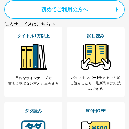
当社が取り扱う開示対象個人情報の利用目的は次のとお
初めてご利用の方へ
りです。
No
個人情報の種類
利用目的
法人サービスはこちら ＞
購入商品の配送のため
商品代金回収のため
タイトル1万以上
試し読み
ｅメール等による商品、サービ
ス、キャンペーン等の広告の案内
当社の定期購読サ
のため
1
ービス等をご利用
個人が特定できない形で取得した
の方の個人情報
閲覧履歴や購買履歴等の情報を分
析して、趣味・嗜好に
応じた新商品・サービスに関する
広告のため
バックナンバー1冊まるごと試
豊富なラインナップで
当社にお問合わせ
お問い合わせ対応、トラブル対
し読み
したり、最新号も試し読
書店に並ばない本とも出会える
2
いただいた方の個
処、オペレーター教育など応対品
みできる
人情報
質向上のため
カスタマーQ＆Aサイトの投稿内容
の確認のため
ｅメール等によるカスタマーQ＆A
タダ読み
500円OFF
当社カスタマーQ＆
サイトのサービス内容のご案内の
3
Aサービス利用者
ため
ｅメール等による商品、サービ