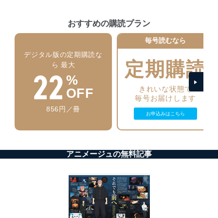
に、これらの法令及びその他の規範を常に適合させま
す。
おすすめの購読プラン
個人情報の安全管理措置
毎号読むなら
当社は、個人情報の正確性及び安全性を確保するため
デジタル版の定期購読な
定期購読
に、下記セキュリティ対策をはじめとする安全対策を実
ら 最大
22
施し、個人情報の漏えい、滅失またはき損の防止及び是
%
正に努めます。
きれいな状態で
OFF
アクセス制御
毎号お届けします
個人データを取り扱うことのできる機器及び当該
856円／冊
機器を取り扱う従業者を明確化し、 個人データへ
お申込みはこちら
の不要なアクセスを防止しています。
アクセス者の識別と認証
機器に標準装備されているユーザー制御機能（ユ
アニメージュの無料記事
ーザーアカウント制御）により、個人情報データ
ベース等を取り扱う情報システムを使用する従業
者を識別・認証しています。
外部からの不正アクセス等の防止
個人データを取り扱う機器等のオペレーティング
システムを最新の状態に保持しています。