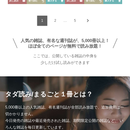
芸能
デジタル
ファッション
美容
試し読み
後で読む
購入する
試し読み
後で読む
購入する
スポーツ
アウトドア
グラビア
…
1
2
5
雑誌
人気の雑誌、有名な週刊誌が、5,000冊以上！
後から読む
ほぼ全てのページが無料で読み放題！
ここでは、公開している雑誌の中身を
少しだけ試し読みができます
タダ読み/まるごと１冊とは？
5,000冊以上の人気雑誌、有名週刊誌が全部読み放題で、追加費用は一
切かかりません。
今日発売の雑誌や最近発売された雑誌、期間限定公開の雑誌など、 い
ろんな雑誌を毎日更新しています。