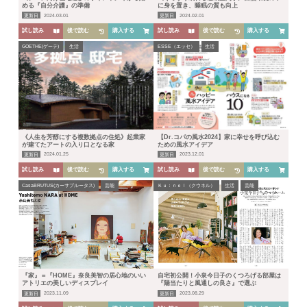
める『自分介護』の準備
に身を置き、睡眠の質も向上
更新日
2024.03.01
更新日
2024.02.01
試し読み
後で読む
購入する
試し読み
後で読む
購入する
GOETHE(ゲーテ)
生活
ESSE（エッセ）
生活
《人生を芳醇にする複数拠点の住処》起業家
【Dr.コパの風水2024】家に幸せを呼び込む
が建てたアートの入り口となる家
ための風水アイデア
更新日
2024.01.25
更新日
2023.12.01
HOME
試し読み
後で読む
購入する
試し読み
後で読む
購入する
CasaBRUTUS(カーサブルータス)
芸能
Ｋｕ：ｎｅｌ（クウネル）
生活
芸能
人気ランキング
カテゴリー
『家』＝『HOME』奈良美智の居心地のいい
自宅初公開！小泉今日子のくつろげる部屋は
生活
健康
レシピ
旅行
ビジネス
アトリエの美しいディスプレイ
『陽当たりと風通しの良さ』で選ぶ
更新日
2023.11.09
更新日
2023.08.29