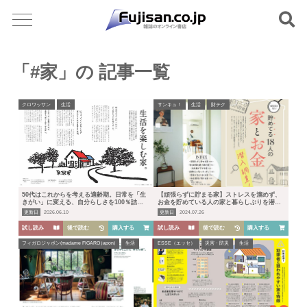
「#家」の 記事一覧
クロワッサン
生活
サンキュ！
生活
財テク
50代はこれからを考える適齢期。日常を「生
【頑張らずに貯まる家】ストレスを溜めず、
きがい」に変える、自分らしさを100％詰め
お金を貯めている人の家と暮らしぶりを潜入
込んだ理想の暮らし
調査！
更新日
2026.06.10
更新日
2024.07.26
試し読み
後で読む
購入する
試し読み
後で読む
購入する
フィガロジャポン(madame FIGARO japon)
生活
ESSE（エッセ）
災害・防災
生活