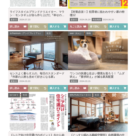
ライフスタイルブランドクリエイター、マラ
【対策必須！】犯罪者に狙われやすい家の特
ン・モンタギュが自ら作り上げた『幸せの
徴12
家』
更新日
2024.07.23
更新日
2024.05.20
有効期限
2024.06.20
試し読み
後で読む
購入する
丸ごと読み
後で読む
購入する
＆Premium（アンドプレミアム）
生活
wan（わん）
動物
センスよく暮らす人の、毎日のスタンダード
ワンコの快適な住まい環境を造ろう！『ムダ
『作家の人柄も含めて好きになる家』
吠え』『要求吠え』が減る家具配置
更新日
2024.03.20
更新日
2024.03.15
試し読み
後で読む
購入する
試し読み
後で読む
購入する
ゆうゆう
生活
BRUTUS(ブルータス)
生活
《シニア向け住宅選びのポイント》今から始
《ぐっすり眠れる睡眠空間学》自然環境の中