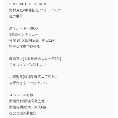
SPECIAL CROSS TALK
野村克也×甲斐拓也[ソフトバンク]
魂の継承
高卒ルーキーBIG3
3連続インタビュー
根尾 昂[大阪桐蔭高→中日1位]
堅実な守備で魅せる
藤原恭大[大阪桐蔭高→ロッテ1位]
フルスイングは譲れない
小園海斗[報徳学園高→広島1位]
攻守走とも「一歩上」へ
スペシャル対談
渡辺元智[横浜高元監督]×
渡辺佳明[明大→楽天6位]
祖父と孫の夢物語