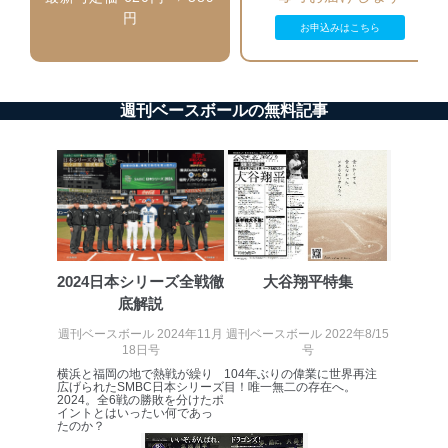
ベース等を取り扱う情報システムを使用する従業
円
者を識別・認証しています。
お申込みはこちら
外部からの不正アクセス等の防止
個人データを取り扱う機器等のオペレーティング
システムを最新の状態に保持しています。
週刊ベースボールの無料記事
個人データを取り扱う機器等にセキュリティ対策
ソフトウェア等を導入し、自動更新 機能等の活用
により、これを最新状態としています。
情報システムの使用に伴う漏洩等の防止
メール等により個人データの含まれるファイルを
送信する場合に、当該ファイルへのパスワードを
設定しています。
2024日本シリーズ全戦徹
大谷翔平特集
個人情報保護マネジメントシステムの継続的改善
底解説
当社は、内部監査及びマネジメントレビューの機会を通
週刊ベースボール 2024年11月
週刊ベースボール 2022年8/15
じて、個人情報保護マネジメントシステムを継続的に改
18日号
号
善し、常に最良の状態を維持します。
横浜と福岡の地で熱戦が繰り
104年ぶりの偉業に世界再注
広げられたSMBC日本シリーズ
目！唯一無二の存在へ。
苦情及び相談受付け窓口
2024。全6戦の勝敗を分けたポ
イントとはいったい何であっ
たのか？
貴殿の個人情報及び当社の個人情報保護マネジメントシ