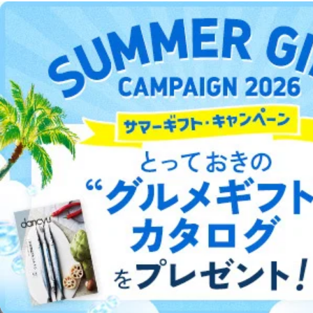
説明させていただきます。
DOWNLOAD FOR ANDROID
①利用目的を本人に通知し、又は公表することによって
本人又は第三者の生命、身体、財産その他の権利利益を
害するおそれがある場合
ご利用方法はこちら
②利用目的を本人に通知し、又は公表することによって
当該事業者の権利又は正当な利益を害するおそれがある
場合
③国の機関又は地方公共団体が法令の定める事務を遂行
総合案内
することに対して協力する必要がある場合であって、利
用目的を本人に通知し、又は公表することによって当該
アフィリエイト
採用情報
事務の遂行に支障を及ぼすおそれがあるとき
④開示対象個人情報の利用目的が明らかな場合
プレスリリース
お問い合わせ
開示対象個人情報については、保有個人データの本人ま
たはその代理人からの利用目的の通知、開示、変更等
利用規約
プライバシーポリシー
特定商取引法に基づく表示
会社案内
出版社の皆様へ
（内容の訂正、追加または削除）、利用停止等（「利用
投資家の皆様へ
サイトマップ
の停止または消去」「第三者への提供の停止」）の求め
に対応させていただいております。 当社顧客の皆様の
個人情報は「マイページ」にログインしていただくこと
で、訂正、追加、変更を行っていただくことが出来ま
す。マイページをご利用いただけない方、その他の方に
つきましては、下記Aをご覧ください。 また、ご登録い
©︎2002 FUJISAN MAGAZINE SERVICE CO., Ltd.