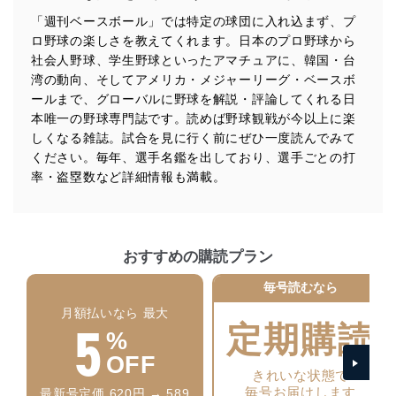
措置を講じます。
「週刊ベースボール」では特定の球団に入れ込まず、プ
ロ野球の楽しさを教えてくれます。日本のプロ野球から
法令遵守
社会人野球、学生野球といったアマチュアに、韓国・台
当社は、個人情報に関連する法令、国が定める指針及び
湾の動向、そしてアメリカ・メジャーリーグ・ベースボ
その他の規範を遵守します。また、当社の管理の仕組み
ールまで、グローバルに野球を解説・評論してくれる日
に、これらの法令及びその他の規範を常に適合させま
本唯一の野球専門誌です。読めば野球観戦が今以上に楽
す。
しくなる雑誌。試合を見に行く前にぜひ一度読んでみて
ください。毎年、選手名鑑を出しており、選手ごとの打
個人情報の安全管理措置
率・盗塁数など詳細情報も満載。
当社は、個人情報の正確性及び安全性を確保するため
に、下記セキュリティ対策をはじめとする安全対策を実
施し、個人情報の漏えい、滅失またはき損の防止及び是
正に努めます。
おすすめの購読プラン
アクセス制御
個人データを取り扱うことのできる機器及び当該
毎号読むなら
機器を取り扱う従業者を明確化し、 個人データへ
月額払いなら 最大
の不要なアクセスを防止しています。
5
定期購読
%
アクセス者の識別と認証
OFF
機器に標準装備されているユーザー制御機能（ユ
きれいな状態で
ーザーアカウント制御）により、個人情報データ
毎号お届けします
最新号定価 620円 → 589