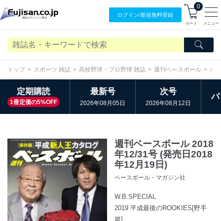
0
ログイン/
新規無料
登録
カート
メニュー
トップ
スポーツ 雑誌
高校野球・プロ野球 雑誌
週刊ベースボール
バ
定期購読
最新号
次号
バ
1冊定価の5%OFF
2026年08月05日
2026年08月12日
週刊ベースボール 2018
年12/31号 (発売日2018
年12月19日)
ベースボール・マガジン社
W.B.SPECIAL
2019 平成最後のROOKIES[野手
篇]