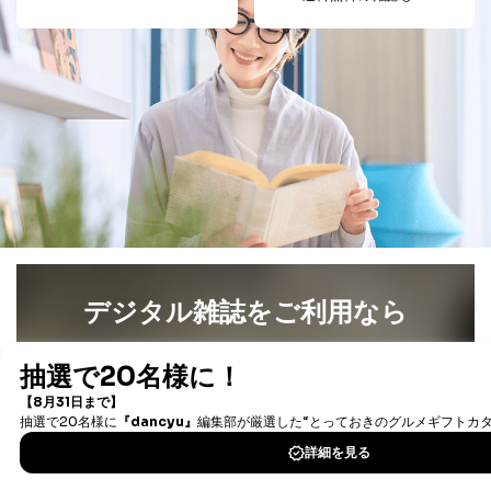
する必要がある場合であって、本人の同意を得ること
により当該事務の遂行に支障を及ぼすおそれがあると
き。
上記２．の利用目的を実施するために守秘義務を結ん
だ企業に、業務の一部として個人情報の取扱いを委
託・提供する場合、その業務に必要な範囲で委託・提
供先企業に個人情報を開示することがあります。
委託・提供先企業は具体的には以下のような企業です
が、これらに限りません。
委託先：カスタマーサポート支援会社 、クレジッ
トカード決済などの決済代行・料金回収会社、広
告配信サービス会社
提供先：出版社、出版物発売元、卸売会社、販売
店など商品の供給者、梱包会社、配送会社、新聞
デジタル雑誌をご利用なら
販売店などの梱包・配送・配達会社
４．開示対象個人情報の「開示」「訂正」等の請求につ
最新号〜バックナンバーまで7000冊以上の雑誌
（電子
いて
書籍）が無料で読み放題！
タダ読みサービス
を楽しもう！
当社は、本人から、開示対象個人情報について利用目的
の通知を求められた場合には、遅滞なくこれに応じま
す。ただし、以下①～④のいずれかに該当する場合は、
DOWNLOAD FOR IOS
利用目的の通知を行なうことはできません。そのとき
は、本人に遅滞無くその旨を通知するとともに、理由を