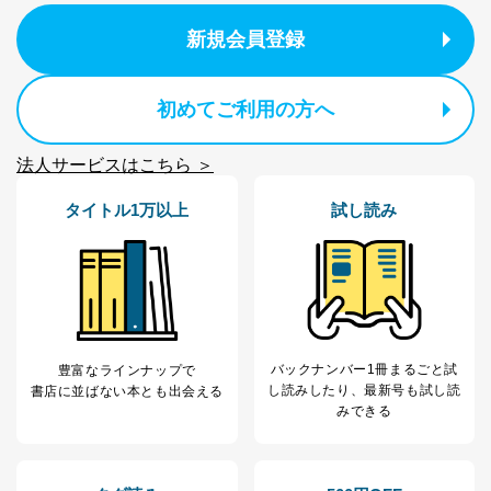
の確認のため
新規会員登録
ｅメール等によるカスタマーQ＆A
当社カスタマーQ＆
サイトのサービス内容のご案内の
3
Aサービス利用者
ため
ｅメール等による商品、サービ
初めてご利用の方へ
ス、キャンペーン等の広告に関す
るご案内のため
法人サービスはこちら ＞
採用応募者の方の
4
採用選考、ご連絡のため
個人情報
タイトル1万以上
試し読み
当社の従業者の個
人事、総務などの雇用管理等のた
5
人情報
め
パートナー（提携
購入商品配送のため
企業）からの委託
提携企業及びお客様がご購入され
により当社の
た商品の発売元企業からのｅメー
6
定期購読サービス
ル等による商品、
等をご利用の方の
サービス、キャンペーン等の広告
個人情報
に関するご案内のため
バックナンバー1冊まるごと試
豊富なラインナップで
当社のサービス利用状況の把握お
し読み
したり、最新号も試し読
書店に並ばない本とも出会える
よびその分析のため
みできる
お問い合わせ対応、トラブル対
SNS公式アカウン
処、オペレーター教育など応対品
7
トに登録された方
質向上のため
の個人情報
その他当社のプライバシーポリシ