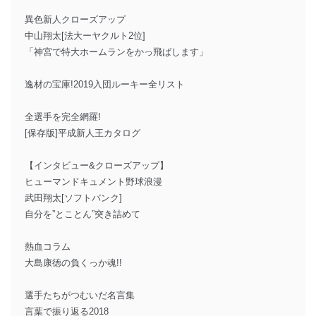
異色新人クローズアップ
中山翔太[法大ーヤクルト2位]
「神宮で特大ホームランをかっ飛ばします」
逸材の宝庫!2019入団ルーキー全リスト
全選手を完全網羅!
[保存版]平成新人王カタログ
【インタビュー&クローズアップ】
ヒューマンドキュメント野球浪漫
武田翔太[ソフトバンク]
自分を”とことん”突き詰めて
熱血コラム
大島康徳の負くっか魂!!
選手たちがつむいだ名言集
言葉で振り返る2018