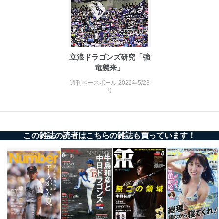
ステムに関するご相談及び苦情については以下までご連
絡ください。
適切、かつ迅速に対応させていただきます。
株式会社富士山マガジンサービス 個人情報問い合わせ
係
立浪ドラゴンズ研究「強
TEL：0570-200-223
竜襲来」
FAX：03-5459-7073
e-mail：
cs@fujisan.co.jp
週刊ベースボール 2022年5/23
号
改訂：2025年2月20日
制定：2005年4月1日
株式会社富士山マガジンサービス
代表取締役会長 西野 伸一郎
この雑誌の読者はこちらの雑誌も買っています！
個人情報の取扱いについて
１．個人情報保護管理者
当社は以下の個人情報保護管理者を設置し、個人情報保
護管理者の責任のもと、個人情報を取得・アクセス・利
用・提供・管理いたします。
東京都渋谷区南平台町16-11
株式会社富士山マガジンサービス