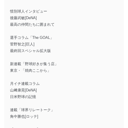
惜別球人インタビュー
後藤武敏[DeNA]
最高の仲間たちに囲まれて
選手コラム「The GOAL」
菅野智之[巨人]
最終回スペシャル拡大版
新連載「野球好きが集う店」
東京・「焼肉ここから」
月イチ連載コラム
山﨑康晃[DeNA]
日米野球の記憶
連載「球界リレートーク」
角中勝也[ロッテ]