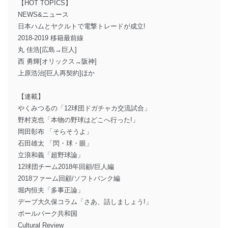
【HOT TOPICS】
NEWS&ニュース
日本ハムとヤクルトで電撃トレードが成立!
2018-2019 移籍最前線
丸 佳浩[広島→巨人]
西 勇輝[オリックス→阪神]
上原浩治[巨人再契約]ほか
【連載】
やくみつるの「12球団ドガチャカ交流試合」
野村克也「本物の野球はどこへ行った!」
岡田彰布 「そらそうよ」
石田雄太 「閃・球・眼」
立浪和義「超野球論」
12球団チーム2018年回顧/巨人編
2018ファーム回顧/ソフトバンク編
堀内恒夫「多事正論」
デーブ大久保コラム「さあ、話しましょう!」
ボールパーク共和国
Cultural Review