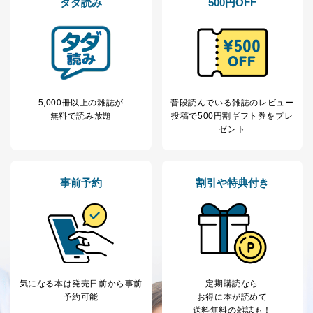
タダ読み
500円OFF
ー等にて公表する利用目的達成の
ため
※上記の利用目的のうちNo.1～5については保有個人デ
ータ（開示対象個人情報）の利用目的であり、下記4.の
開示等のご請求に対応させていただきます。
なお、6、7については、パートナー（提携企業）様又は
各SNS運営会社様にご請求いただきますようお願い致し
5,000冊以上の雑誌が
普段読んでいる雑誌のレビュー
ます。
無料で読み放題
投稿で
500円割ギフト券をプレ
３．個人情報の第三者提供について
ゼント
当社は、取得した個人情報を適切に管理し､あらかじめ
本人の同意を得ることなく第三者に提供することはあり
ません。ただし、次の場合は除きます。
事前予約
割引や特典付き
法令に基づく場合
人の生命､身体または財産の保護のために必要がある
場合であって、本人の同意を得ることが困難であると
き。
公衆衛生の向上または児童の健全な育成の推進のため
に特に必要がある場合であって、本人の同意を得るこ
とが困難である場合。
気になる本は
発売日前から事前
定期購読なら
国の機関もしくは地方公共団体またはその委託を受け
予約可能
お得に本が読めて
た者が法令の定める事務を遂行することに対して協力
送料無料の雑誌も！