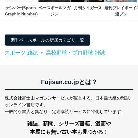
代表取締役会長 西野 伸一郎
ナンバー(Sports 
ベースボールマガ
月刊タイガース
週刊プレイボーイ/
個人情報保護管理者: 経営管理グループディレクター 前
Graphic Number)
ジン
週プレ
田 嘉也
２．利用目的
当社が取り扱う開示対象個人情報の利用目的は次のとお
週刊ベースボールの所属カテゴリ一覧
りです。
スポーツ 雑誌
高校野球・プロ野球 雑誌
>
No
個人情報の種類
利用目的
購入商品の配送のため
商品代金回収のため
ｅメール等による商品、サービ
ス、キャンペーン等の広告の案内
Fujisan.co.jpとは？
当社の定期購読サ
のため
1
ービス等をご利用
個人が特定できない形で取得した
の方の個人情報
閲覧履歴や購買履歴等の情報を分
株式会社富士山マガジンサービスが運営する、
日本最大級の雑誌
析して、趣味・嗜好に
オンライン書店です。
応じた新商品・サービスに関する
一般的な書店と異なり、
定期購読サービスに特化しています。
広告のため
当社にお問合わせ
お問い合わせ対応、トラブル対
雑誌、新聞、シリーズ書籍、漫画や
2
いただいた方の個
処、オペレーター教育など応対品
本屋にも無い古い本も見つかる！
人情報
質向上のため
カスタマーQ＆Aサイトの投稿内容