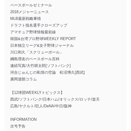
ベースボールゼミナール
2018メジャーニュース
MLB最新戦略事情
ドラフト指名選手クローズアップ
アマチュア野球情報最前線
韓国&台湾プロ野球WEEKLY REPORT
日本独立リーグ&女子野球ジャーナル
川口和久「スクリューボール」
綱島理友のベースボール百科
連続写真/大竹耕太郎[ソフトバンク]
河合じゅんじの私情の空論 松沼博久[西武]
廣岡達朗コラム
【12球団WEEKLYトピックス】
西武/ソフトバンク/日本ハム/オリックス/ロッテ/楽天
広島/ヤクルト/巨人/DeNA/中日/阪神
INFORMATION
次号予告