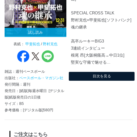
SPECIAL CROSS TALK
野村克也×甲斐拓也[ソフトバンク]
魂の継承
試し読み
高卒ルーキーBIG3
表紙：
甲斐拓也
/
野村克也
3連続インタビュー
根尾 昂[大阪桐蔭高→中日1位]
堅実な守備で魅せる...
雑誌：週刊ベースボール
目次を見る
出版社：
ベースボール・マガジン社
発行間隔：週刊
発売日：[紙版]毎週水曜日 [デジタル
版]紙版発売日の1日後
サイズ：B5
参考価格：[デジタル版]580円
ご注文はこちら