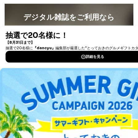
提供先：出版社、出版物発売元、卸売会社、販売
店など商品の供給者、梱包会社、配送会社、新聞
デジタル雑誌をご利用なら
販売店などの梱包・配送・配達会社
４．開示対象個人情報の「開示」「訂正」等の請求につ
最新号〜バックナンバーまで7000冊以上の雑誌
（電子
いて
書籍）が無料で読み放題！
タダ読みサービス
を楽しもう！
当社は、本人から、開示対象個人情報について利用目的
の通知を求められた場合には、遅滞なくこれに応じま
す。ただし、以下①～④のいずれかに該当する場合は、
DOWNLOAD FOR IOS
利用目的の通知を行なうことはできません。そのとき
は、本人に遅滞無くその旨を通知するとともに、理由を
説明させていただきます。
DOWNLOAD FOR ANDROID
①利用目的を本人に通知し、又は公表することによって
本人又は第三者の生命、身体、財産その他の権利利益を
害するおそれがある場合
ご利用方法はこちら
②利用目的を本人に通知し、又は公表することによって
当該事業者の権利又は正当な利益を害するおそれがある
場合
③国の機関又は地方公共団体が法令の定める事務を遂行
総合案内
することに対して協力する必要がある場合であって、利
用目的を本人に通知し、又は公表することによって当該
アフィリエイト
採用情報
事務の遂行に支障を及ぼすおそれがあるとき