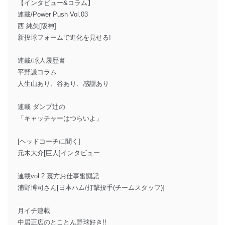
【インタビュー&コラム】
連載/Power Push Vol.03
西 純矢[阪神]
新投球フォームで進化を見せる!
連載/球人履歴書
平野謙コラム
人生山あり、谷あり、感謝あり
連載 ダンプ辻の
「キャッチャーはつらいよ」
[ヘッドコーチに聞く]
元木大介[巨人]インタビュー
連載vol.2 裏方お仕事奮闘記
浦野博司さん[日本ハム/打撃投手(チームスタッフ)]
月イチ連載
中居正広のとことん野球好き!!