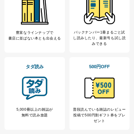
パートナー（提携
購入商品配送のため
企業）からの委託
提携企業及びお客様がご購入され
により当社の
た商品の発売元企業からのｅメー
6
定期購読サービス
ル等による商品、
等をご利用の方の
サービス、キャンペーン等の広告
個人情報
に関するご案内のため
バックナンバー1冊まるごと試
豊富なラインナップで
当社のサービス利用状況の把握お
し読み
したり、最新号も試し読
書店に並ばない本とも出会える
よびその分析のため
みできる
お問い合わせ対応、トラブル対
SNS公式アカウン
処、オペレーター教育など応対品
7
トに登録された方
質向上のため
の個人情報
その他当社のプライバシーポリシ
タダ読み
500円OFF
ー等にて公表する利用目的達成の
ため
※上記の利用目的のうちNo.1～5については保有個人デ
ータ（開示対象個人情報）の利用目的であり、下記4.の
開示等のご請求に対応させていただきます。
なお、6、7については、パートナー（提携企業）様又は
各SNS運営会社様にご請求いただきますようお願い致し
5,000冊以上の雑誌が
普段読んでいる雑誌のレビュー
ます。
無料で読み放題
投稿で
500円割ギフト券をプレ
３．個人情報の第三者提供について
ゼント
当社は、取得した個人情報を適切に管理し､あらかじめ