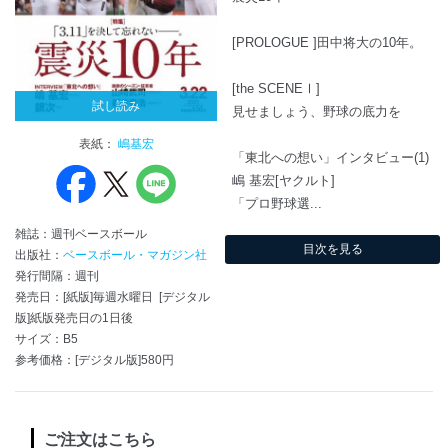
[PROLOGUE ]田中将大の10年。
[the SCENEⅠ]
試し読み
見せましょう、野球の底力を
表紙：
嶋基宏
「東北への想い」インタビュー(1)
嶋 基宏[ヤクルト]
「プロ野球選...
雑誌：週刊ベースボール
目次を見る
出版社：
ベースボール・マガジン社
発行間隔：週刊
発売日：[紙版]毎週水曜日 [デジタル
版]紙版発売日の1日後
サイズ：B5
参考価格：[デジタル版]580円
ご注文はこちら