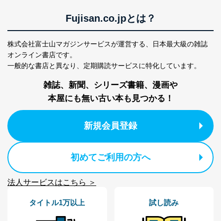
ｅメール等による商品、サービ
ス、キャンペーン等の広告の案内
Fujisan.co.jpとは？
当社の定期購読サ
のため
1
ービス等をご利用
個人が特定できない形で取得した
の方の個人情報
閲覧履歴や購買履歴等の情報を分
株式会社富士山マガジンサービスが運営する、
日本最大級の雑誌
析して、趣味・嗜好に
オンライン書店です。
応じた新商品・サービスに関する
一般的な書店と異なり、
定期購読サービスに特化しています。
広告のため
当社にお問合わせ
お問い合わせ対応、トラブル対
雑誌、新聞、シリーズ書籍、漫画や
2
いただいた方の個
処、オペレーター教育など応対品
本屋にも無い古い本も見つかる！
人情報
質向上のため
カスタマーQ＆Aサイトの投稿内容
の確認のため
新規会員登録
ｅメール等によるカスタマーQ＆A
当社カスタマーQ＆
サイトのサービス内容のご案内の
3
Aサービス利用者
ため
ｅメール等による商品、サービ
初めてご利用の方へ
ス、キャンペーン等の広告に関す
るご案内のため
法人サービスはこちら ＞
採用応募者の方の
4
採用選考、ご連絡のため
個人情報
タイトル1万以上
試し読み
当社の従業者の個
人事、総務などの雇用管理等のた
5
人情報
め