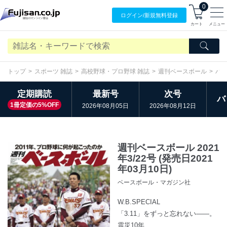
0
ログイン/
新規無料
登録
カート
メニュー
トップ
スポーツ 雑誌
高校野球・プロ野球 雑誌
週刊ベースボール
バ
定期購読
最新号
次号
バ
1冊定価の5%OFF
2026年08月05日
2026年08月12日
週刊ベースボール 2021
年3/22号 (発売日2021
年03月10日)
ベースボール・マガジン社
W.B.SPECIAL
「3.11」をずっと忘れない――。
震災10年