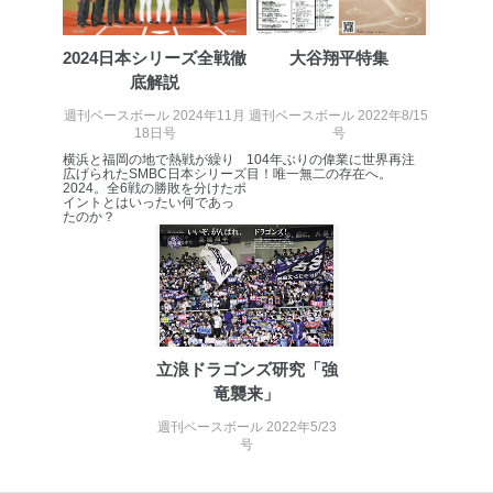
送信する場合に、当該ファイルへのパスワードを
設定しています。
2024日本シリーズ全戦徹
大谷翔平特集
個人情報保護マネジメントシステムの継続的改善
底解説
当社は、内部監査及びマネジメントレビューの機会を通
週刊ベースボール 2024年11月
週刊ベースボール 2022年8/15
じて、個人情報保護マネジメントシステムを継続的に改
18日号
号
善し、常に最良の状態を維持します。
横浜と福岡の地で熱戦が繰り
104年ぶりの偉業に世界再注
広げられたSMBC日本シリーズ
目！唯一無二の存在へ。
苦情及び相談受付け窓口
2024。全6戦の勝敗を分けたポ
イントとはいったい何であっ
たのか？
貴殿の個人情報及び当社の個人情報保護マネジメントシ
ステムに関するご相談及び苦情については以下までご連
絡ください。
適切、かつ迅速に対応させていただきます。
株式会社富士山マガジンサービス 個人情報問い合わせ
係
立浪ドラゴンズ研究「強
TEL：0570-200-223
竜襲来」
FAX：03-5459-7073
e-mail：
cs@fujisan.co.jp
週刊ベースボール 2022年5/23
号
改訂：2025年2月20日
制定：2005年4月1日
株式会社富士山マガジンサービス