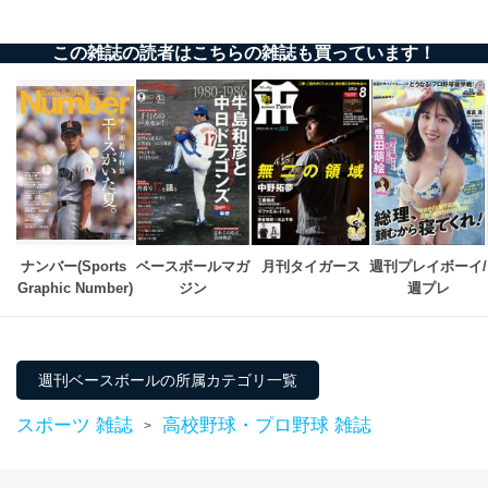
代表取締役会長 西野 伸一郎
この雑誌の読者はこちらの雑誌も買っています！
個人情報の取扱いについて
１．個人情報保護管理者
当社は以下の個人情報保護管理者を設置し、個人情報保
護管理者の責任のもと、個人情報を取得・アクセス・利
用・提供・管理いたします。
東京都渋谷区南平台町16-11
株式会社富士山マガジンサービス
代表取締役会長 西野 伸一郎
ナンバー(Sports 
ベースボールマガ
月刊タイガース
週刊プレイボーイ/
個人情報保護管理者: 経営管理グループディレクター 前
Graphic Number)
ジン
週プレ
田 嘉也
２．利用目的
当社が取り扱う開示対象個人情報の利用目的は次のとお
週刊ベースボールの所属カテゴリ一覧
りです。
スポーツ 雑誌
高校野球・プロ野球 雑誌
>
No
個人情報の種類
利用目的
購入商品の配送のため
商品代金回収のため