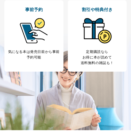
本人の同意を得ることなく第三者に提供することはあり
ません。ただし、次の場合は除きます。
事前予約
割引や特典付き
法令に基づく場合
人の生命､身体または財産の保護のために必要がある
場合であって、本人の同意を得ることが困難であると
き。
公衆衛生の向上または児童の健全な育成の推進のため
に特に必要がある場合であって、本人の同意を得るこ
とが困難である場合。
気になる本は
発売日前から事前
定期購読なら
国の機関もしくは地方公共団体またはその委託を受け
予約可能
お得に本が読めて
た者が法令の定める事務を遂行することに対して協力
送料無料の雑誌も！
する必要がある場合であって、本人の同意を得ること
により当該事務の遂行に支障を及ぼすおそれがあると
き。
上記２．の利用目的を実施するために守秘義務を結ん
だ企業に、業務の一部として個人情報の取扱いを委
託・提供する場合、その業務に必要な範囲で委託・提
供先企業に個人情報を開示することがあります。
委託・提供先企業は具体的には以下のような企業です
が、これらに限りません。
委託先：カスタマーサポート支援会社 、クレジッ
トカード決済などの決済代行・料金回収会社、広
告配信サービス会社