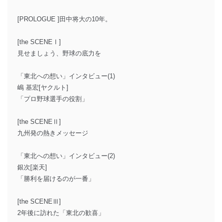
[PROLOGUE ]田中将大の10年。
[the SCENEⅠ]
見せましょう、野球の底力を
「東北への想い」インタビュー(1)
嶋 基宏[ヤクルト]
「プロ野球選手の役割」
[the SCENEⅡ]
九州発の熱きメッセージ
「東北への想い」インタビュー(2)
銀次[楽天]
「勝利を届けるのが一番」
[the SCENEⅢ]
2年後に訪れた「東北の歓喜」