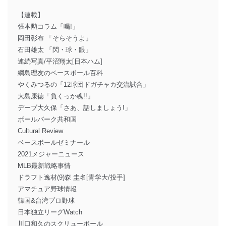
【連載】
張本勲コラム「喝!」
岡田彰布 「そらそうよ」
石田雄太 「閃・球・眼」
連続写真/平沼翔太[日本ハム]
綱島理友のベースボール百科
やくみつるの「12球団ドガチャカ交流試合」
大島康徳「負くっか魂!!」
デーブ大久保「さあ、話しましょう!」
ボールパーク共和国
Cultural Review
ベースボールゼミナール
2021メジャーニュース
MLB最新戦略事情
ドラフト逸材(9)森 圭名[青学大/投手]
アマチュア野球情報
韓国&台湾プロ野球
日本独立リーグWatch
川口和久のスクリューボール