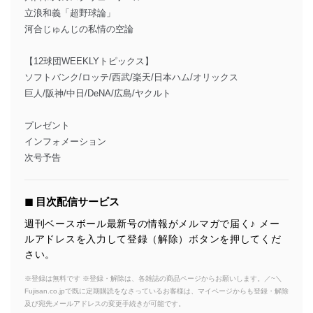
立浪和義「超野球論」
河合じゅんじの私情の空論
【12球団WEEKLYトピックス】
ソフトバンク/ロッテ/西武/楽天/日本ハム/オリックス
巨人/阪神/中日/DeNA/広島/ヤクルト
プレゼント
インフォメーション
次号予告
◼︎ 目次配信サービス
週刊ベースボール最新号の情報がメルマガで届く♪ メー
ルアドレスを入力して登録（解除）ボタンを押してくだ
さい。
※登録は無料です ※登録・解除は、各雑誌の商品ページからお願いします。／~＼
Fujisan.co.jpで既に定期購読をなさっているお客様は、マイページからも登録・解除
及び宛先メールアドレスの変更手続きが可能です。