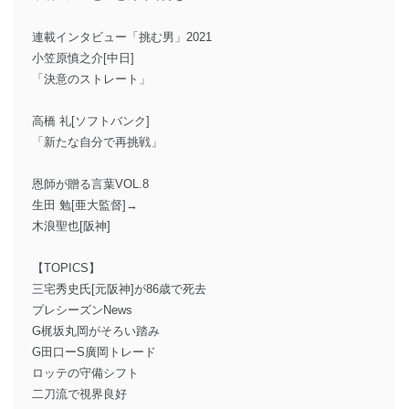
連載インタビュー「挑む男」2021
小笠原慎之介[中日]
「決意のストレート」
高橋 礼[ソフトバンク]
「新たな自分で再挑戦」
恩師が贈る言葉VOL.8
生田 勉[亜大監督]→
木浪聖也[阪神]
【TOPICS】
三宅秀史氏[元阪神]が86歳で死去
プレシーズンNews
G梶坂丸岡がそろい踏み
G田口ーS廣岡トレード
ロッテの守備シフト
二刀流で視界良好