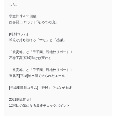
した」
学童野球2011回顧
西巻賢二[ロッテ]「初めての涙」
[特別コラム]
球児が持ち続ける「幸せ」と「感謝」
「被災地」と「甲子園」現地校リポートⅠ
石巻工高[宮城]動けば変わる
「被災地」と「甲子園」現地校リポートⅡ
東北高[宮城]給水所で送られたエール
[元編集部員コラム]「野球」でつながる絆
2021開幕間近!
12球団の気になる最終チェックポイント