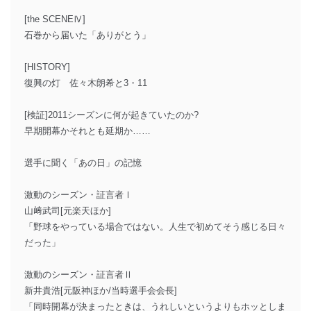
[the SCENEⅣ]
石巻から届いた「ありがとう」
[HISTORY]
復興の灯 佐々木朗希と3・11
[検証]2011シーズンに何が起きていたのか?
早期開幕かそれとも延期か……
選手に聞く「あの日」の記憶
激動のシーズン・証言者Ⅰ
山﨑武司[元楽天ほか]
「野球をやっている場合ではない。人生で初めてそう感じる日々
だった」
激動のシーズン・証言者Ⅱ
新井貴浩[元阪神ほか/当時選手会会長]
「同時開幕が決まったときは、うれしいというよりもホッとしま