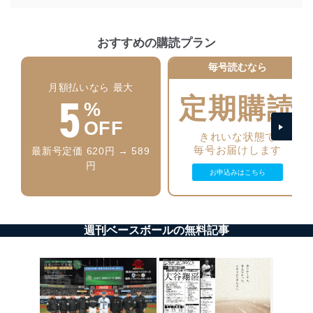
に、下記セキュリティ対策をはじめとする安全対策を実
施し、個人情報の漏えい、滅失またはき損の防止及び是
正に努めます。
おすすめの購読プラン
アクセス制御
個人データを取り扱うことのできる機器及び当該
毎号読むなら
機器を取り扱う従業者を明確化し、 個人データへ
月額払いなら 最大
の不要なアクセスを防止しています。
5
定期購読
%
アクセス者の識別と認証
OFF
機器に標準装備されているユーザー制御機能（ユ
きれいな状態で
ーザーアカウント制御）により、個人情報データ
毎号お届けします
最新号定価 620円 → 589
ベース等を取り扱う情報システムを使用する従業
円
者を識別・認証しています。
お申込みはこちら
外部からの不正アクセス等の防止
個人データを取り扱う機器等のオペレーティング
システムを最新の状態に保持しています。
週刊ベースボールの無料記事
個人データを取り扱う機器等にセキュリティ対策
ソフトウェア等を導入し、自動更新 機能等の活用
により、これを最新状態としています。
情報システムの使用に伴う漏洩等の防止
メール等により個人データの含まれるファイルを