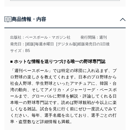
責務を果たすことを確実にいたします。
個人情報の取得・利用・提供について
商品情報・内容
当社は、個人情報の取得・利用・提供に際して、その利
用目的を明確にし、本人の同意を得たうえで利用目的の
達成に必要な範囲内で適法かつ公正な手段によって取
出版社：
ベースボール・マガジン社
発行間隔：週刊
得・利用・提供を行います。また、当社が保有している
発売日：[紙版]毎週水曜日 [デジタル版]紙版発売日の1日後
個人情報は、同意を得ずに目的外利用、第三者への提
サイズ：B5
供・開示は行いません。当社においてはこれらの取り組
みを確実にするため、従業者等の教育を徹底してまいり
■ ホットな情報を送りつづける唯一の野球専門誌
ます。また、目的外利用を行わないために、適切な管理
措置を講じます。
「週刊ベースボール」では特定の球団に入れ込まず、プ
ロ野球の楽しさを教えてくれます。日本のプロ野球から
法令遵守
社会人野球、学生野球といったアマチュアに、韓国・台
当社は、個人情報に関連する法令、国が定める指針及び
湾の動向、そしてアメリカ・メジャーリーグ・ベースボ
その他の規範を遵守します。また、当社の管理の仕組み
ールまで、グローバルに野球を解説・評論してくれる日
に、これらの法令及びその他の規範を常に適合させま
本唯一の野球専門誌です。読めば野球観戦が今以上に楽
す。
しくなる雑誌。試合を見に行く前にぜひ一度読んでみて
ください。毎年、選手名鑑を出しており、選手ごとの打
個人情報の安全管理措置
率・盗塁数など詳細情報も満載。
当社は、個人情報の正確性及び安全性を確保するため