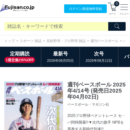
0
ログイン/
新規無料
登録
カート
メニュー
トップ
スポーツ 雑誌
高校野球・プロ野球 雑誌
週刊ベースボール
バ
定期購読
最新号
次号
バ
1冊定価の5%OFF
2026年08月05日
2026年08月12日
週刊ベースボール 2025
年4/14号 (発売日2025
年04月02日)
ベースボール・マガジン社
2025プロ野球ペナントレース セ・
パ同時開幕!!▼次代の旗手 NPBを
席巻する新時代到来!!