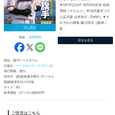
▼SPOTLIGHT INTERVIEW 長岡
秀樹［ヤクルト］▼2025選手コラ
ム拡大版 山本祐大［DeNA］▼そ
れぞれの開幕 藤川球児［阪神／
試し読み
監...
表紙：
長岡秀樹
目次を見る
雑誌：週刊ベースボール
出版社：
ベースボール・マガジン社
発行間隔：週刊
発売日：[紙版]毎週水曜日 [デジタル
版]紙版発売日の1日後
サイズ：B5
参考価格：[デジタル版]580円
ご注文はこちら