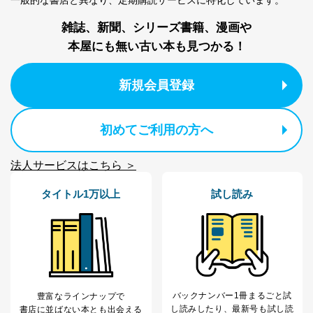
カスタマーQ＆Aサイトの投稿内容
の確認のため
雑誌、新聞、シリーズ書籍、漫画や
ｅメール等によるカスタマーQ＆A
本屋にも無い古い本も見つかる！
当社カスタマーQ＆
サイトのサービス内容のご案内の
3
Aサービス利用者
ため
ｅメール等による商品、サービ
新規会員登録
ス、キャンペーン等の広告に関す
るご案内のため
採用応募者の方の
4
採用選考、ご連絡のため
個人情報
初めてご利用の方へ
当社の従業者の個
人事、総務などの雇用管理等のた
5
人情報
め
法人サービスはこちら ＞
パートナー（提携
購入商品配送のため
企業）からの委託
提携企業及びお客様がご購入され
タイトル1万以上
試し読み
により当社の
た商品の発売元企業からのｅメー
6
定期購読サービス
ル等による商品、
等をご利用の方の
サービス、キャンペーン等の広告
個人情報
に関するご案内のため
当社のサービス利用状況の把握お
よびその分析のため
お問い合わせ対応、トラブル対
SNS公式アカウン
処、オペレーター教育など応対品
7
トに登録された方
バックナンバー1冊まるごと試
豊富なラインナップで
質向上のため
の個人情報
し読み
したり、最新号も試し読
書店に並ばない本とも出会える