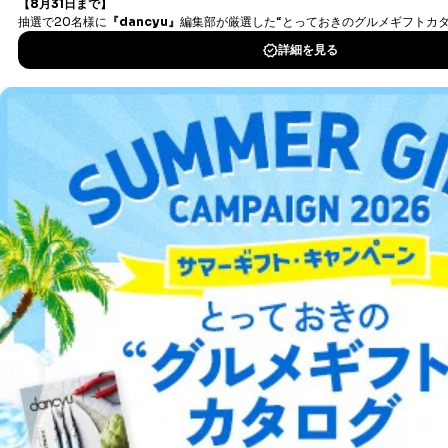
タダ読みサービス
を楽しもう！
は、本人に遅滞無くその旨を通知するとともに、理由を
説明させていただきます。
DOWNLOAD FOR IOS
①利用目的を本人に通知し、又は公表することによって
本人又は第三者の生命、身体、財産その他の権利利益を
害するおそれがある場合
DOWNLOAD FOR ANDROID
②利用目的を本人に通知し、又は公表することによって
当該事業者の権利又は正当な利益を害するおそれがある
場合
ご利用方法はこちら
③国の機関又は地方公共団体が法令の定める事務を遂行
することに対して協力する必要がある場合であって、利
用目的を本人に通知し、又は公表することによって当該
事務の遂行に支障を及ぼすおそれがあるとき
④開示対象個人情報の利用目的が明らかな場合
総合案内
開示対象個人情報については、保有個人データの本人ま
アフィリエイト
採用情報
たはその代理人からの利用目的の通知、開示、変更等
（内容の訂正、追加または削除）、利用停止等（「利用
プレスリリース
お問い合わせ
の停止または消去」「第三者への提供の停止」）の求め
に対応させていただいております。 当社顧客の皆様の
個人情報は「マイページ」にログインしていただくこと
利用規約
プライバシーポリシー
特定商取引法に基づく表示
会社案内
出版社の皆様へ
で、訂正、追加、変更を行っていただくことが出来ま
投資家の皆様へ
サイトマップ
す。マイページをご利用いただけない方、その他の方に
つきましては、下記Aをご覧ください。 また、ご登録い