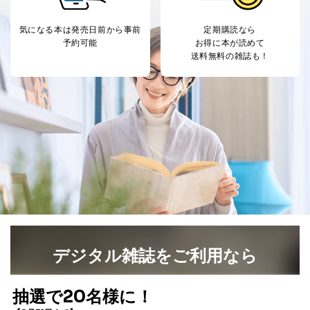
た者が法令の定める事務を遂行することに対して協力
する必要がある場合であって、本人の同意を得ること
により当該事務の遂行に支障を及ぼすおそれがあると
気になる本は
発売日前から事前
定期購読なら
き。
予約可能
お得に本が読めて
上記２．の利用目的を実施するために守秘義務を結ん
送料無料の雑誌も！
だ企業に、業務の一部として個人情報の取扱いを委
託・提供する場合、その業務に必要な範囲で委託・提
供先企業に個人情報を開示することがあります。
委託・提供先企業は具体的には以下のような企業です
が、これらに限りません。
委託先：カスタマーサポート支援会社 、クレジッ
トカード決済などの決済代行・料金回収会社、広
告配信サービス会社
提供先：出版社、出版物発売元、卸売会社、販売
店など商品の供給者、梱包会社、配送会社、新聞
販売店などの梱包・配送・配達会社
４．開示対象個人情報の「開示」「訂正」等の請求につ
いて
デジタル雑誌をご利用なら
当社は、本人から、開示対象個人情報について利用目的
の通知を求められた場合には、遅滞なくこれに応じま
最新号〜バックナンバーまで7000冊以上の雑誌
（電子
す。ただし、以下①～④のいずれかに該当する場合は、
書籍）が無料で読み放題！
利用目的の通知を行なうことはできません。そのとき