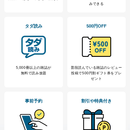
その他当社のプライバシーポリシ
みできる
ー等にて公表する利用目的達成の
ため
※上記の利用目的のうちNo.1～5については保有個人デ
ータ（開示対象個人情報）の利用目的であり、下記4.の
タダ読み
500円OFF
開示等のご請求に対応させていただきます。
なお、6、7については、パートナー（提携企業）様又は
各SNS運営会社様にご請求いただきますようお願い致し
ます。
３．個人情報の第三者提供について
5,000冊以上の雑誌が
普段読んでいる雑誌のレビュー
当社は、取得した個人情報を適切に管理し､あらかじめ
無料で読み放題
投稿で
500円割ギフト券をプレ
本人の同意を得ることなく第三者に提供することはあり
ゼント
ません。ただし、次の場合は除きます。
法令に基づく場合
人の生命､身体または財産の保護のために必要がある
場合であって、本人の同意を得ることが困難であると
事前予約
割引や特典付き
き。
公衆衛生の向上または児童の健全な育成の推進のため
に特に必要がある場合であって、本人の同意を得るこ
とが困難である場合。
国の機関もしくは地方公共団体またはその委託を受け