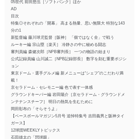
05世代 前田悠伍［ソフトバンク］ほか
AD
目次
特集◎それぞれの「開幕」 高まる熱量、思い無限大 特別な143
分の1
新監督編 藤川球児監督［阪神］ 「個ではなく全」で戦う
ルーキー編 宗山塁［楽天］ 冷静さの中に秘める闘志
審判員編 森健次郎［NPB審判長］ 一つの物語の始まり
公式記録員編 山川誠二［NPB記録部長］ 数字を刻む重要ポジシ
ョン
東京ドーム・選手グルメ編 新メニューは“シェフ”のこだわり満
載！
京セラドーム・セレモニー編 色で表す一体感
グラウンドキーパー編 岩田陽介［京セラドーム・グラウンドメ
ンテナンスチーフ］ 明日の熱気を生むために
岡田彰布の「そらそうよ」
【ベースボールマガジン5月号 追悼特集号 吉田義男と阪神タイ
ガース】
12球団WEEKLYトピックス
石田雄太の「閃球眼」