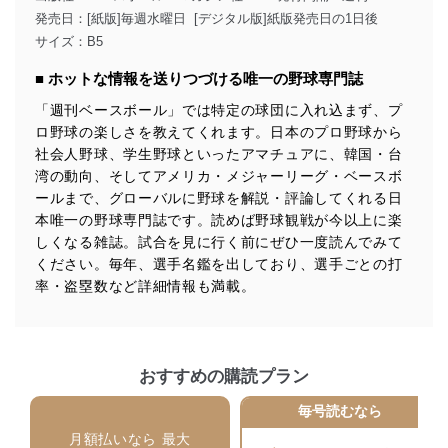
ます。また、目的外利用を行わないために、適切な管理
発売日：[紙版]毎週水曜日 [デジタル版]紙版発売日の1日後
措置を講じます。
サイズ：B5
法令遵守
■ ホットな情報を送りつづける唯一の野球専門誌
当社は、個人情報に関連する法令、国が定める指針及び
「週刊ベースボール」では特定の球団に入れ込まず、プ
その他の規範を遵守します。また、当社の管理の仕組み
ロ野球の楽しさを教えてくれます。日本のプロ野球から
に、これらの法令及びその他の規範を常に適合させま
社会人野球、学生野球といったアマチュアに、韓国・台
す。
湾の動向、そしてアメリカ・メジャーリーグ・ベースボ
個人情報の安全管理措置
ールまで、グローバルに野球を解説・評論してくれる日
本唯一の野球専門誌です。読めば野球観戦が今以上に楽
当社は、個人情報の正確性及び安全性を確保するため
しくなる雑誌。試合を見に行く前にぜひ一度読んでみて
に、下記セキュリティ対策をはじめとする安全対策を実
ください。毎年、選手名鑑を出しており、選手ごとの打
施し、個人情報の漏えい、滅失またはき損の防止及び是
率・盗塁数など詳細情報も満載。
正に努めます。
アクセス制御
個人データを取り扱うことのできる機器及び当該
機器を取り扱う従業者を明確化し、 個人データへ
の不要なアクセスを防止しています。
おすすめの購読プラン
アクセス者の識別と認証
毎号読むなら
機器に標準装備されているユーザー制御機能（ユ
月額払いなら 最大
ーザーアカウント制御）により、個人情報データ