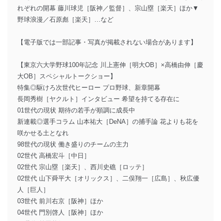
れぞれの開幕 藤川球児［阪神／監督］、宗山塁［楽天］ほか▼
野球浪漫／石原彪［楽天］…など
【電子版では一部記事・写真が掲載されない場合があります】
【東京六大学野球100年記念 川上憲伸［明大OB］×高橋由伸［慶
大OB］スペシャルトークショー】
特集◎駆けろ次世代ヒーロー プロ野球、新章開幕
長岡秀樹［ヤクルト］インタビュー 希望を持てる存在に
01世代の現状 期待の若手が順調に成長中
新連載◎選手コラム 山本祐大［DeNA］の捕手論 花よりも花を
咲かせる土となれ
98世代の現状 働き盛りのチームの主力
02世代 高橋宏斗［中日］
02世代 宗山塁［楽天］、西川史礁［ロッテ］
02世代 山下舜平大［オリックス］、二俣翔一［広島］、秋広優
人［巨人］
03世代 前川右京［阪神］ほか
04世代 門別啓人［阪神］ほか