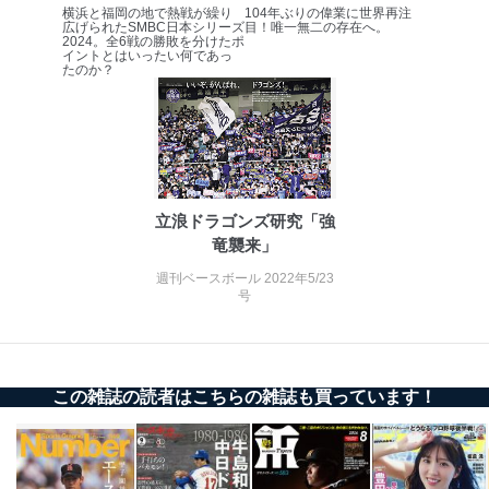
横浜と福岡の地で熱戦が繰り
104年ぶりの偉業に世界再注
ステムに関するご相談及び苦情については以下までご連
広げられたSMBC日本シリーズ
目！唯一無二の存在へ。
絡ください。
2024。全6戦の勝敗を分けたポ
イントとはいったい何であっ
適切、かつ迅速に対応させていただきます。
たのか？
株式会社富士山マガジンサービス 個人情報問い合わせ
係
TEL：0570-200-223
FAX：03-5459-7073
e-mail：
cs@fujisan.co.jp
改訂：2025年2月20日
立浪ドラゴンズ研究「強
制定：2005年4月1日
竜襲来」
株式会社富士山マガジンサービス
週刊ベースボール 2022年5/23
代表取締役会長 西野 伸一郎
号
個人情報の取扱いについて
１．個人情報保護管理者
この雑誌の読者はこちらの雑誌も買っています！
当社は以下の個人情報保護管理者を設置し、個人情報保
護管理者の責任のもと、個人情報を取得・アクセス・利
用・提供・管理いたします。
東京都渋谷区南平台町16-11