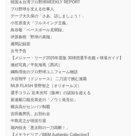
韓国＆台湾プロ野球WEEKLY REPORT
プロ野球を支える仕事人
デーブ大久保の「さあ、話しましょう！」
小笠原道大「フルスイング主義」
鳥谷敬「ベースボール見聞録」
伊原春樹「野球の真髄」
週間記録室
次号予告
【メジャー・リーグ2025年度版 30球団選手名鑑＋球場ガイド】
連続写真／平良海馬［西武］
綱島理友のプロ野球ユニフォーム物語
大谷翔平［ドジャース］ 二刀流で挑む連覇
MLB FLASH 菅野智之［オリオールズ］
選手コラム 近本光司［阪神］の認知を超える
新連載◎能見篤史の「ノウミ発見伝」
横浜高がセンバツ制覇
吉田義男氏、お別れ会
中島宏之が現役引退
堀内恒夫「悪太郎の一刀両断！」
【メモラビリア／BBM Authentic Collection】