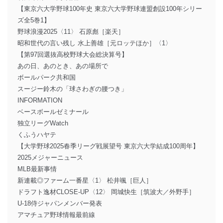
【東京六大学野球100年史 東京六大学野球連盟創設100年シリー
ズ全5巻1】
野球浪漫2025〈11〉 石原彪［楽天］
昭和世代の言い残し 水上善雄［元ロッテほか］〈1〉
【第97回選抜高校野球大会総決算号】
あの日、あのとき、あの場所で
ボールパーク共和国
スージー鈴木の「球さわぎの腰つき」
INFORMATION
ベースボールゼミナール
独立リーグWatch
くふうハヤテ
【大学野球2025春季リーグ戦展望号 東京六大学結成100周年】
2025メジャーニュース
MLB最新事情
新連載◎ファーム一番星〈1〉 松井颯［巨人］
ドラフト逸材CLOSE-UP〈12〉 岡城快生［筑波大／外野手］
U-18侍ジャパンメンバー発表
アマチュア野球情報最前線