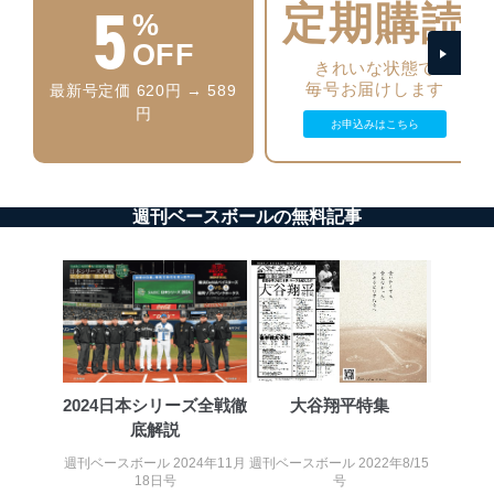
5
定期購読
%
ベース等を取り扱う情報システムを使用する従業
者を識別・認証しています。
OFF
きれいな状態で
外部からの不正アクセス等の防止
毎号お届けします
最新号定価 620円 → 589
個人データを取り扱う機器等のオペレーティング
円
システムを最新の状態に保持しています。
お申込みはこちら
個人データを取り扱う機器等にセキュリティ対策
ソフトウェア等を導入し、自動更新 機能等の活用
により、これを最新状態としています。
週刊ベースボールの無料記事
情報システムの使用に伴う漏洩等の防止
メール等により個人データの含まれるファイルを
送信する場合に、当該ファイルへのパスワードを
設定しています。
個人情報保護マネジメントシステムの継続的改善
当社は、内部監査及びマネジメントレビューの機会を通
じて、個人情報保護マネジメントシステムを継続的に改
2024日本シリーズ全戦徹
大谷翔平特集
善し、常に最良の状態を維持します。
底解説
苦情及び相談受付け窓口
週刊ベースボール 2024年11月
週刊ベースボール 2022年8/15
18日号
号
貴殿の個人情報及び当社の個人情報保護マネジメントシ