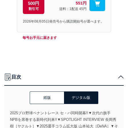
500円
551円
割引可
送料：1配送
45円
2026年08月05日発売号から購読開始号が選べます。
毎号お手元に届きます
目次
紙版
デジタル版
2025プロ野球ペナントレース セ・パ同時開幕!!▼次代の旗手
NPBを席巻する新時代到来!!▼SPOTLIGHT INTERVIEW 長岡秀
樹［ヤクルト］▼2025選手コラム拡大版 山本祐大［DeNA］▼そ