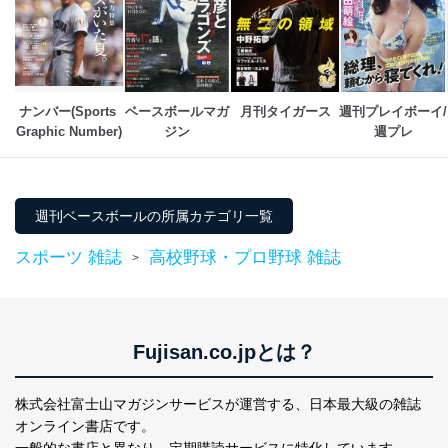
株式会社富士山マガジンサービス
代表取締役会長 西野 伸一郎
個人情報保護管理者: 経営管理グループディレクター 前
田 嘉也
２．利用目的
ナンバー(Sports 
ベースボールマガ
月刊タイガース
週刊プレイボーイ/
Graphic Number)
ジン
週プレ
当社が取り扱う開示対象個人情報の利用目的は次のとお
りです。
No
個人情報の種類
利用目的
購入商品の配送のため
週刊ベースボールの所属カテゴリ一覧
商品代金回収のため
ｅメール等による商品、サービ
スポーツ 雑誌
高校野球・プロ野球 雑誌
>
ス、キャンペーン等の広告の案内
当社の定期購読サ
のため
1
ービス等をご利用
個人が特定できない形で取得した
の方の個人情報
閲覧履歴や購買履歴等の情報を分
析して、趣味・嗜好に
Fujisan.co.jpとは？
応じた新商品・サービスに関する
広告のため
当社にお問合わせ
お問い合わせ対応、トラブル対
株式会社富士山マガジンサービスが運営する、
日本最大級の雑誌
2
いただいた方の個
処、オペレーター教育など応対品
オンライン書店です。
人情報
質向上のため
一般的な書店と異なり、
定期購読サービスに特化しています。