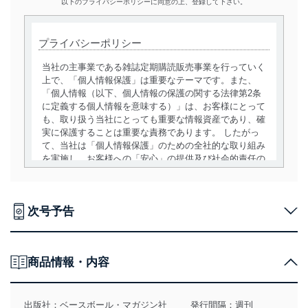
以下のプライバシーポリシーに同意の上、登録して下さい。
プライバシーポリシー
当社の主事業である雑誌定期購読販売事業を行っていく
上で、「個人情報保護」は重要なテーマです。また、
「個人情報（以下、個人情報の保護の関する法律第2条
に定義する個人情報を意味する）」は、お客様にとって
も、取り扱う当社にとっても重要な情報資産であり、確
実に保護することは重要な責務であります。 したがっ
て、当社は「個人情報保護」のための全社的な取り組み
を実施し、お客様への「安心」の提供及び社会的責任の
責務を果たすことを確実にいたします。
個人情報の取得・利用・提供について
次号予告
当社は、個人情報の取得・利用・提供に際して、その利
用目的を明確にし、本人の同意を得たうえで利用目的の
達成に必要な範囲内で適法かつ公正な手段によって取
得・利用・提供を行います。また、当社が保有している
商品情報・内容
個人情報は、同意を得ずに目的外利用、第三者への提
供・開示は行いません。当社においてはこれらの取り組
みを確実にするため、従業者等の教育を徹底してまいり
出版社：
ベースボール・マガジン社
発行間隔：週刊