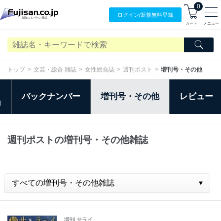
0
ログイン/
新規無料
登録
カート
メニュー
トップ
文芸・総合 雑誌
女性総合誌
週刊ポスト
増刊号・その他
バックナンバー
増刊号・その他
レビュー
日
週刊ポストの増刊号・その他雑誌
増刊 サライ