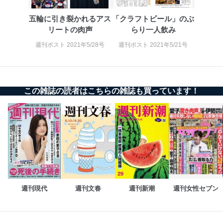
五輪に引き裂かれるアス
「クラフトビール」のぶ
リートの肉声
らり一人飲み
週刊ポスト 2021年5/28号
週刊ポスト 2021年5/21号
この雑誌の読者はこちらの雑誌も買っています！
週刊現代
週刊文春
週刊新潮
週刊女性セブン