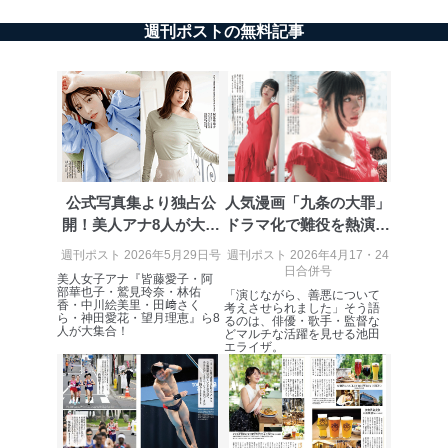
週刊ポストの無料記事
公式写真集より独占公
人気漫画「九条の大罪」
開！美人アナ8人が大集
ドラマ化で難役を熱演・
合
池田エライザ
週刊ポスト 2026年5月29日号
週刊ポスト 2026年4月17・24
日合併号
美人女子アナ『皆藤愛子・阿
部華也子・鷲見玲奈・林佑
「演じながら、善悪について
香・中川絵美里・田﨑さく
考えさせられました」そう語
ら・神田愛花・望月理恵』ら8
るのは、俳優・歌手・監督な
人が大集合！
どマルチな活躍を見せる池田
エライザ。