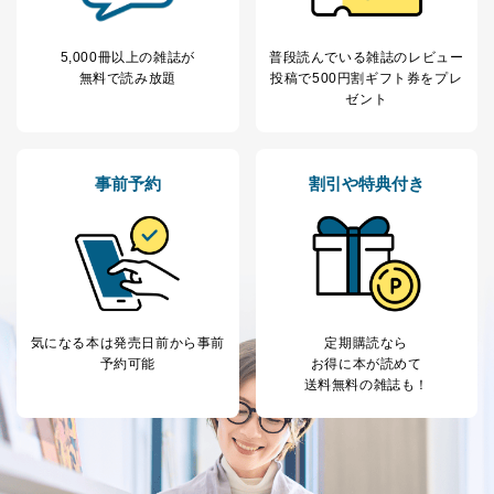
5,000冊以上の雑誌が
普段読んでいる雑誌のレビュー
無料で読み放題
投稿で
500円割ギフト券をプレ
ゼント
事前予約
割引や特典付き
気になる本は
発売日前から事前
定期購読なら
予約可能
お得に本が読めて
送料無料の雑誌も！