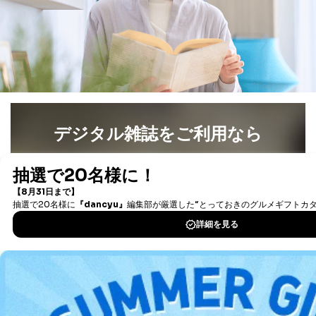
デジタル雑誌をご利用なら
最新号〜バックナンバーまで7000冊以上の雑誌
（電子
書籍）が無料で読み放題！
タダ読みサービス
を楽しもう！
DOWNLOAD FOR IOS
DOWNLOAD FOR ANDROID
ご利用方法はこちら