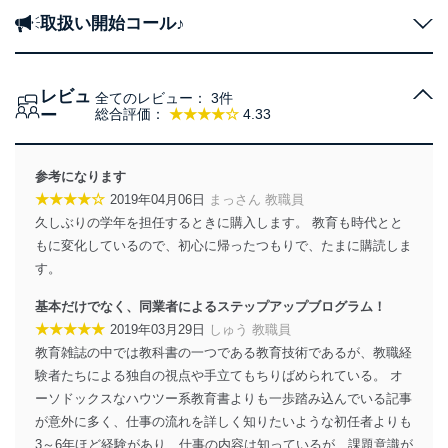
取扱い開始コール♪
レビュ
全てのレビュー：
3件
ー
総合評価：
★★★★☆
4.33
参考になります
★★★★☆
2019年04月06日
まっさん 教職員
久しぶりの学年を担任するときに購入します。 教育も時代とと
もに変化しているので、初心に帰ったつもりで、たまに購読しま
す。
基本だけでなく、同業者によるステップアップブログラム！
★★★★★
2019年03月29日
しゅう 教職員
教育雑誌の中では教科書の一つである教育技術であるが、教職経
験者たちによる独自の視点や手立てもちりばめられている。 オ
ーソドックスなハウツー系教育書よりも一歩踏み込んでいる記事
が意外に多く、仕事の流れを詳しく知りたいような初任者よりも
3～6年ほど経験があり、仕事の内容は知っているが、課題意識が