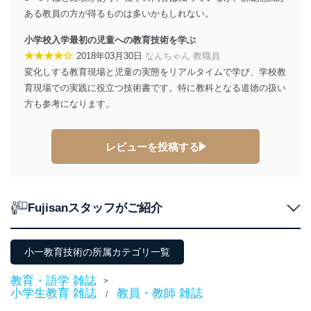
ある教員の方が得るものは多いかもしれない。
小学校入学最初の児童への教育技術を学ぶ
★★★★☆
2018年03月30日
なんちゃん 教職員
変化しする教育現場と児童の実態をリアルタイムで学び、学校教
育現場での実践に役立つ技術書です。特に教科となる道徳の扱い
方も参考になります。
レビューを投稿する
Fujisanスタッフがご紹介
小一教育技術の所属カテゴリ一覧
教育・語学 雑誌
>
小学生教育 雑誌
教員・教師 雑誌
/