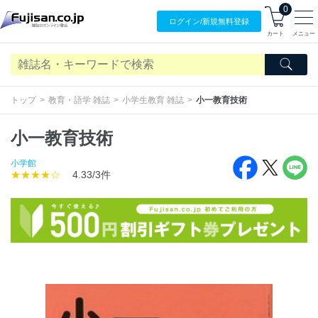
0
ログイン/
新規無料
登録
カート
メニュー
トップ
教育・語学 雑誌
小学生教育 雑誌
小一教育技術
小一教育技術
小学館
★★★★☆
4.33/3件