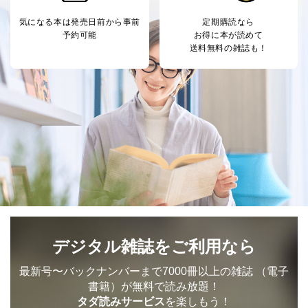
気になる本は
発売日前から事前
定期購読なら
予約可能
お得に本が読めて
送料無料の雑誌も！
デジタル雑誌をご利用なら
最新号〜バックナンバーまで7000冊以上の雑誌
（電子
書籍）が無料で読み放題！
タダ読みサービス
を楽しもう！