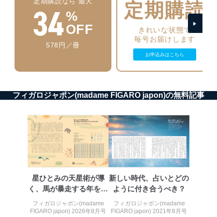
定期購読なら 最大
アクセス者の識別と認証
定期購読
34
機器に標準装備されているユーザー制御機能（ユ
%
ーザーアカウント制御）により、個人情報データ
OFF
きれいな状態で
ベース等を取り扱う情報システムを使用する従業
毎号お届けします
者を識別・認証しています。
578円／冊
お申込みはこちら
外部からの不正アクセス等の防止
個人データを取り扱う機器等のオペレーティング
システムを最新の状態に保持しています。
個人データを取り扱う機器等にセキュリティ対策
ソフトウェア等を導入し、自動更新 機能等の活用
フィガロジャポン(madame FIGARO japon)の無料記事
により、これを最新状態としています。
情報システムの使用に伴う漏洩等の防止
メール等により個人データの含まれるファイルを
送信する場合に、当該ファイルへのパスワードを
設定しています。
個人情報保護マネジメントシステムの継続的改善
星ひとみの天星術が導
新しい時代、占いとどの
当社は、内部監査及びマネジメントレビューの機会を通
く、馬が暴走する年を乗
ように付き合うべき？
じて、個人情報保護マネジメントシステムを継続的に改
りこなすための心得
善し、常に最良の状態を維持します。
フィガロジャポン(madame
フィガロジャポン(madame
FIGARO japon) 2026年8月号
FIGARO japon) 2021年8月号