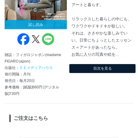
アートと暮らす。
リラックスした暮らしの中にも、
試し読み
ワクワクやドキドキが欲しい。
それは、ささやかな楽しみでい
い。日常にちょっとしたエッセン
ス＝アートがあったなら。
お気に入りの写真や絵を...
雑誌：フィガロジャポン(madame
FIGARO japon)
出版社：
ＣＥメディアハウス
目次を見る
発行間隔：月刊
発売日：毎月20日
参考価格：[紙版]880円 [デジタル
版]730円
ご注文はこちら