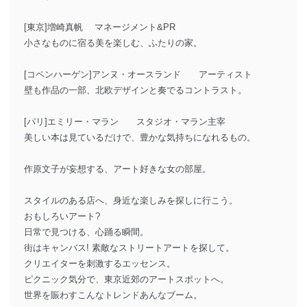
[東京]増崎真帆 マネージメント&PR
小さなものに宿る美を楽しむ、ふたりの家。
[コペンハーゲン]アンヌ・オースランド アーティスト
壁も作品の一部、北欧デザインと奏でるコントラスト。
[パリ]エミリー・マラン スタジオ・マラン主宰
美しい本は見ているだけで、豊かな気持ちになれるもの。
作原文子が妄想する、アート好きな女の部屋。
スタイルのある店へ、身近な楽しみを探しに行こう。
おもしろいアート?
日常で見つける、心踊る瞬間。
街はキャンバス! 素敵なストリートアートを探して。
クリエイターを刺激するエッセンス。
ピクニック気分で、東京近郊のアートスポットへ。
世界を賑わすこんなトレンドあんなブーム。