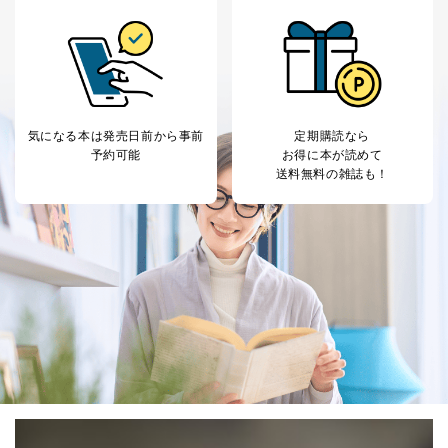
とが困難である場合。
国の機関もしくは地方公共団体またはその委託を受け
た者が法令の定める事務を遂行することに対して協力
する必要がある場合であって、本人の同意を得ること
により当該事務の遂行に支障を及ぼすおそれがあると
き。
上記２．の利用目的を実施するために守秘義務を結ん
気になる本は
発売日前から事前
定期購読なら
だ企業に、業務の一部として個人情報の取扱いを委
予約可能
お得に本が読めて
託・提供する場合、その業務に必要な範囲で委託・提
送料無料の雑誌も！
供先企業に個人情報を開示することがあります。
委託・提供先企業は具体的には以下のような企業です
が、これらに限りません。
委託先：カスタマーサポート支援会社 、クレジッ
トカード決済などの決済代行・料金回収会社、広
告配信サービス会社
提供先：出版社、出版物発売元、卸売会社、販売
店など商品の供給者、梱包会社、配送会社、新聞
販売店などの梱包・配送・配達会社
４．開示対象個人情報の「開示」「訂正」等の請求につ
いて
当社は、本人から、開示対象個人情報について利用目的
の通知を求められた場合には、遅滞なくこれに応じま