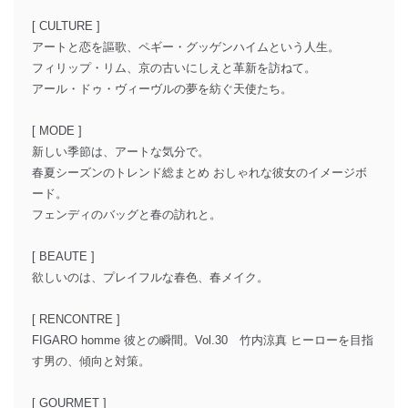
[ CULTURE ]
アートと恋を謳歌、ペギー・グッゲンハイムという人生。
フィリップ・リム、京の古いにしえと革新を訪ねて。
アール・ドゥ・ヴィーヴルの夢を紡ぐ天使たち。
[ MODE ]
新しい季節は、アートな気分で。
春夏シーズンのトレンド総まとめ おしゃれな彼女のイメージボ
ード。
フェンディのバッグと春の訪れと。
[ BEAUTE ]
欲しいのは、プレイフルな春色、春メイク。
[ RENCONTRE ]
FIGARO homme 彼との瞬間。Vol.30 竹内涼真 ヒーローを目指
す男の、傾向と対策。
[ GOURMET ]