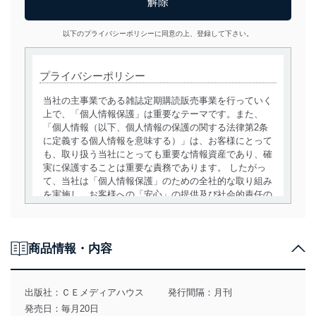
以下のプライバシーポリシーに同意の上、登録して下さい。
プライバシーポリシー
当社の主事業である雑誌定期購読販売事業を行っていく
上で、「個人情報保護」は重要なテーマです。また、
「個人情報（以下、個人情報の保護の関する法律第2条
に定義する個人情報を意味する）」は、お客様にとって
も、取り扱う当社にとっても重要な情報資産であり、確
実に保護することは重要な責務であります。 したがっ
て、当社は「個人情報保護」のための全社的な取り組み
を実施し、お客様への「安心」の提供及び社会的責任の
責務を果たすことを確実にいたします。
個人情報の取得・利用・提供について
商品情報・内容
当社は、個人情報の取得・利用・提供に際して、その利
用目的を明確にし、本人の同意を得たうえで利用目的の
達成に必要な範囲内で適法かつ公正な手段によって取
出版社：
ＣＥメディアハウス
発行間隔：月刊
得・利用・提供を行います。また、当社が保有している
発売日：毎月20日
個人情報は、同意を得ずに目的外利用、第三者への提