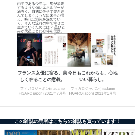
苦情及び相談受付け窓口
丙午である今年は、馬が暴走
するような強いエネルギーが
渦巻く。自我に任せて突き進
貴殿の個人情報及び当社の個人情報保護マネジメントシ
んでしまうような出来事が増
ステムに関するご相談及び苦情については以下までご連
え、時代は混沌を深めてい
く。そんな流れの中で幸せに
絡ください。
生きていくためには？ 星ひと
適切、かつ迅速に対応させていただきます。
みが天星ごとに心得を伝授。
株式会社富士山マガジンサービス 個人情報問い合わせ
係
TEL：0570-200-223
FAX：03-5459-7073
e-mail：
cs@fujisan.co.jp
フランス女優に宿る、美
今日もこれからも、心地
改訂：2025年2月20日
しく在ることの意義。
いい暮らし。
制定：2005年4月1日
株式会社富士山マガジンサービス
フィガロジャポン(madame
フィガロジャポン(madame
代表取締役会長 西野 伸一郎
FIGARO japon) 2021年7月号
FIGARO japon) 2021年1月号
個人情報の取扱いについて
１．個人情報保護管理者
この雑誌の読者はこちらの雑誌も買っています！
当社は以下の個人情報保護管理者を設置し、個人情報保
護管理者の責任のもと、個人情報を取得・アクセス・利
用・提供・管理いたします。