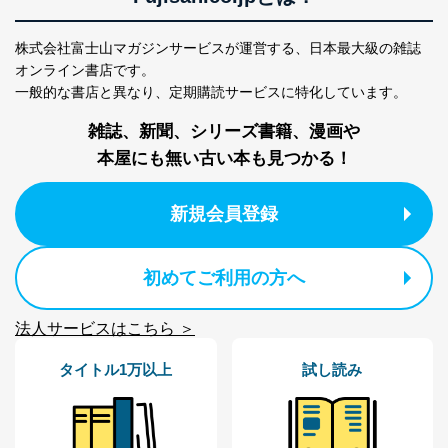
2
いただいた方の個
処、オペレーター教育など応対品
人情報
質向上のため
株式会社富士山マガジンサービスが運営する、
日本最大級の雑誌
カスタマーQ＆Aサイトの投稿内容
オンライン書店です。
の確認のため
一般的な書店と異なり、
定期購読サービスに特化しています。
ｅメール等によるカスタマーQ＆A
当社カスタマーQ＆
サイトのサービス内容のご案内の
3
雑誌、新聞、シリーズ書籍、漫画や
Aサービス利用者
ため
ｅメール等による商品、サービ
本屋にも無い古い本も見つかる！
ス、キャンペーン等の広告に関す
るご案内のため
採用応募者の方の
新規会員登録
4
採用選考、ご連絡のため
個人情報
当社の従業者の個
人事、総務などの雇用管理等のた
5
人情報
め
初めてご利用の方へ
パートナー（提携
購入商品配送のため
企業）からの委託
提携企業及びお客様がご購入され
により当社の
た商品の発売元企業からのｅメー
法人サービスはこちら ＞
6
定期購読サービス
ル等による商品、
等をご利用の方の
サービス、キャンペーン等の広告
タイトル1万以上
試し読み
個人情報
に関するご案内のため
当社のサービス利用状況の把握お
よびその分析のため
お問い合わせ対応、トラブル対