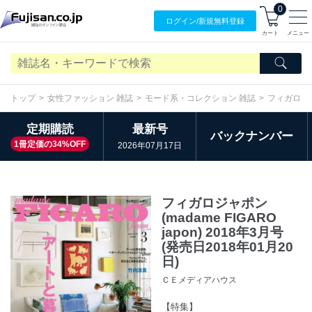
0
ログイン/
新規無料
登録
カート
メニュー
トップ
女性ファッション 雑誌
モード系・コレクション 雑誌
フィガロジャポ
定期購読
最新号
バックナンバー
1冊定価の34%OFF
2026年07月17日
フィガロジャポン
(madame FIGARO
japon) 2018年3月号
(発売日2018年01月20
日)
ＣＥメディアハウス
【特集】