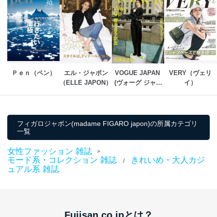
東京都渋谷区南平台町16-11
株式会社富士山マガジンサービス
代表取締役会長 西野 伸一郎
個人情報保護管理者: 経営管理グループディレクター 前
田 嘉也
２．利用目的
Ｐｅｎ（ペン）
エル・ジャポン
VOGUE JAPAN 
VERY（ヴェリ
（ELLE JAPON）
(ヴォーグ ジャパ
イ）
当社が取り扱う開示対象個人情報の利用目的は次のとお
ン)
りです。
No
個人情報の種類
利用目的
フィガロジャポン(madame FIGARO japon)の所属カテゴリ
購入商品の配送のため
一覧
商品代金回収のため
ｅメール等による商品、サービ
女性ファッション 雑誌
ス、キャンペーン等の広告の案内
>
当社の定期購読サ
モード系・コレクション 雑誌
きれいめ・大人カジ
のため
/
1
ービス等をご利用
ュアル系 雑誌
個人が特定できない形で取得した
の方の個人情報
閲覧履歴や購買履歴等の情報を分
析して、趣味・嗜好に
応じた新商品・サービスに関する
広告のため
Fujisan.co.jpとは？
当社にお問合わせ
お問い合わせ対応、トラブル対