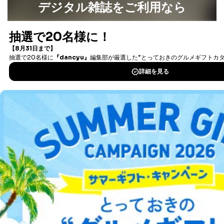
デジタル雑誌をご利用なら
す。ただし、以下①～④のいずれかに該当する場合は、
利用目的の通知を行なうことはできません。そのとき
最新号〜バックナンバーまで7000冊以上の雑誌
（電子
は、本人に遅滞無くその旨を通知するとともに、理由を
書籍）が無料で読み放題！
説明させていただきます。
タダ読みサービス
を楽しもう！
①利用目的を本人に通知し、又は公表することによって
本人又は第三者の生命、身体、財産その他の権利利益を
害するおそれがある場合
DOWNLOAD FOR IOS
②利用目的を本人に通知し、又は公表することによって
当該事業者の権利又は正当な利益を害するおそれがある
DOWNLOAD FOR ANDROID
場合
③国の機関又は地方公共団体が法令の定める事務を遂行
することに対して協力する必要がある場合であって、利
用目的を本人に通知し、又は公表することによって当該
ご利用方法はこちら
事務の遂行に支障を及ぼすおそれがあるとき
④開示対象個人情報の利用目的が明らかな場合
開示対象個人情報については、保有個人データの本人ま
総合案内
たはその代理人からの利用目的の通知、開示、変更等
（内容の訂正、追加または削除）、利用停止等（「利用
の停止または消去」「第三者への提供の停止」）の求め
アフィリエイト
採用情報
に対応させていただいております。 当社顧客の皆様の
個人情報は「マイページ」にログインしていただくこと
プレスリリース
お問い合わせ