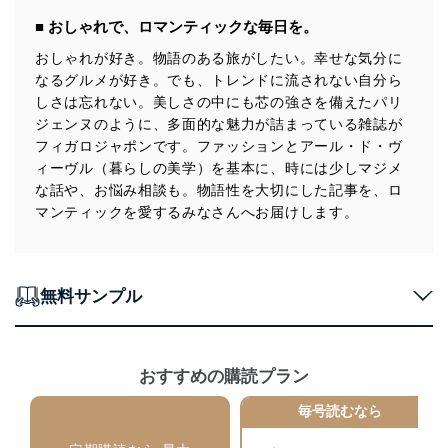
供・開示は行いません。当社においてはこれらの取り組
■ おしゃれで、ロマンティックな毎日を。
みを確実にするため、従業者等の教育を徹底してまいり
ます。また、目的外利用を行わないために、適切な管理
おしゃれが好き。物語のある旅がしたい。幸せな気分に
措置を講じます。
なるグルメが好き。でも、トレンドに流されない自分ら
しさは忘れない。美しさの中にも芯の強さを備えたパリ
法令遵守
ジェンヌのように、多面的な魅力が詰まっている雑誌が
当社は、個人情報に関連する法令、国が定める指針及び
フィガロジャポンです。ファッションとアール・ド・ヴ
その他の規範を遵守します。また、当社の管理の仕組み
ィーヴル（暮らしの美学）を基本に、時には少しマジメ
に、これらの法令及びその他の規範を常に適合させま
な話や、お悩み相談も。物語性を大切にした記事を、ロ
す。
マンティックを愛するみなさんへお届けします。
個人情報の安全管理措置
当社は、個人情報の正確性及び安全性を確保するため
に、下記セキュリティ対策をはじめとする安全対策を実
無料サンプル
施し、個人情報の漏えい、滅失またはき損の防止及び是
正に努めます。
アクセス制御
おすすめの購読プラン
個人データを取り扱うことのできる機器及び当該
機器を取り扱う従業者を明確化し、 個人データへ
毎号読むなら
の不要なアクセスを防止しています。