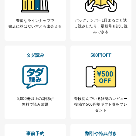
SNS公式アカウン
処、オペレーター教育など応対品
7
トに登録された方
質向上のため
の個人情報
その他当社のプライバシーポリシ
ー等にて公表する利用目的達成の
バックナンバー1冊まるごと試
豊富なラインナップで
ため
し読み
したり、最新号も試し読
書店に並ばない本とも出会える
みできる
※上記の利用目的のうちNo.1～5については保有個人デ
ータ（開示対象個人情報）の利用目的であり、下記4.の
開示等のご請求に対応させていただきます。
なお、6、7については、パートナー（提携企業）様又は
タダ読み
500円OFF
各SNS運営会社様にご請求いただきますようお願い致し
ます。
３．個人情報の第三者提供について
当社は、取得した個人情報を適切に管理し､あらかじめ
本人の同意を得ることなく第三者に提供することはあり
ません。ただし、次の場合は除きます。
5,000冊以上の雑誌が
普段読んでいる雑誌のレビュー
無料で読み放題
投稿で
500円割ギフト券をプレ
法令に基づく場合
ゼント
人の生命､身体または財産の保護のために必要がある
場合であって、本人の同意を得ることが困難であると
き。
公衆衛生の向上または児童の健全な育成の推進のため
事前予約
割引や特典付き
に特に必要がある場合であって、本人の同意を得るこ