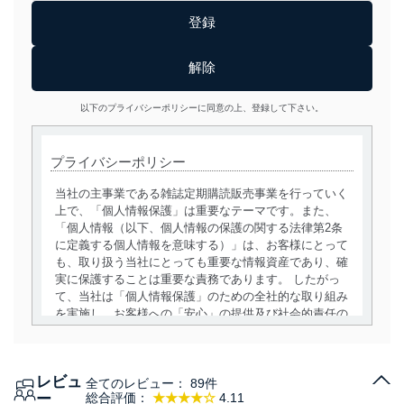
以下のプライバシーポリシーに同意の上、登録して下さい。
プライバシーポリシー
当社の主事業である雑誌定期購読販売事業を行っていく
上で、「個人情報保護」は重要なテーマです。また、
「個人情報（以下、個人情報の保護の関する法律第2条
に定義する個人情報を意味する）」は、お客様にとって
も、取り扱う当社にとっても重要な情報資産であり、確
実に保護することは重要な責務であります。 したがっ
て、当社は「個人情報保護」のための全社的な取り組み
を実施し、お客様への「安心」の提供及び社会的責任の
責務を果たすことを確実にいたします。
個人情報の取得・利用・提供について
レビュ
全てのレビュー：
89件
当社は、個人情報の取得・利用・提供に際して、その利
ー
総合評価：
★★★★☆
4.11