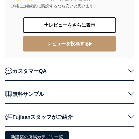
1年以上継続的に購読するなら安いと思います。
当社は以下の個人情報保護管理者を設置し、個人情報保
護管理者の責任のもと、個人情報を取得・アクセス・利
用・提供・管理いたします。
レビューをさらに表示
東京都渋谷区南平台町16-11
株式会社富士山マガジンサービス
レビューを投稿する
代表取締役会長 西野 伸一郎
個人情報保護管理者: 経営管理グループディレクター 前
田 嘉也
２．利用目的
カスタマーQA
当社が取り扱う開示対象個人情報の利用目的は次のとお
りです。
無料サンプル
No
個人情報の種類
利用目的
購入商品の配送のため
商品代金回収のため
ｅメール等による商品、サービ
Fujisanスタッフがご紹介
ス、キャンペーン等の広告の案内
当社の定期購読サ
のため
1
ービス等をご利用
個人が特定できない形で取得した
の方の個人情報
新建築の所属カテゴリ一覧
閲覧履歴や購買履歴等の情報を分