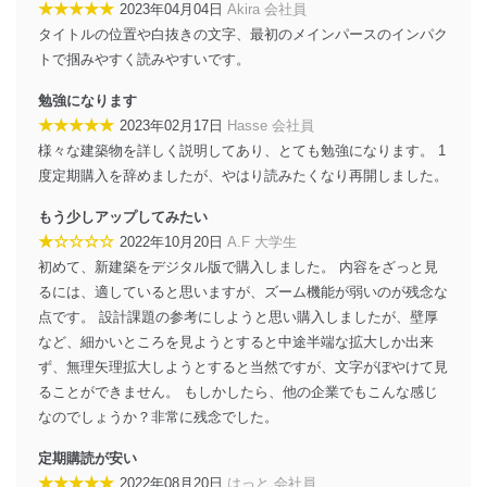
当社は、内部監査及びマネジメントレビューの機会を通
★★★★★
2023年04月04日
Akira 会社員
じて、個人情報保護マネジメントシステムを継続的に改
タイトルの位置や白抜きの文字、最初のメインパースのインパク
善し、常に最良の状態を維持します。
トで掴みやすく読みやすいです。
苦情及び相談受付け窓口
勉強になります
★★★★★
2023年02月17日
Hasse 会社員
貴殿の個人情報及び当社の個人情報保護マネジメントシ
ステムに関するご相談及び苦情については以下までご連
様々な建築物を詳しく説明してあり、とても勉強になります。 1
絡ください。
度定期購入を辞めましたが、やはり読みたくなり再開しました。
適切、かつ迅速に対応させていただきます。
もう少しアップしてみたい
株式会社富士山マガジンサービス 個人情報問い合わせ
★☆☆☆☆
2022年10月20日
A.F 大学生
係
初めて、新建築をデジタル版で購入しました。 内容をざっと見
TEL：0570-200-223
FAX：03-5459-7073
るには、適していると思いますが、ズーム機能が弱いのが残念な
e-mail：
cs@fujisan.co.jp
点です。 設計課題の参考にしようと思い購入しましたが、壁厚
など、細かいところを見ようとすると中途半端な拡大しか出来
改訂：2025年2月20日
制定：2005年4月1日
ず、無理矢理拡大しようとすると当然ですが、文字がぼやけて見
株式会社富士山マガジンサービス
ることができません。 もしかしたら、他の企業でもこんな感じ
代表取締役会長 西野 伸一郎
なのでしょうか？非常に残念でした。
個人情報の取扱いについて
定期購読が安い
★★★★★
2022年08月20日
はっと 会社員
１．個人情報保護管理者