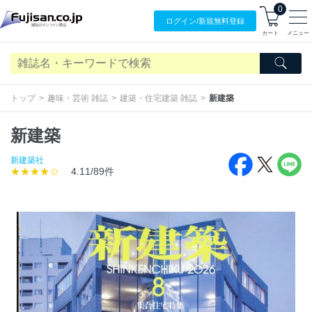
0
ログイン/
新規無料
登録
カート
メニュー
トップ
趣味・芸術 雑誌
建築・住宅建築 雑誌
新建築
新建築
新建築社
★★★★☆
4.11/89件