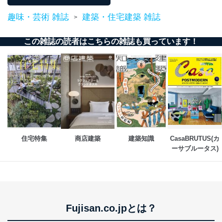
析して、趣味・嗜好に
応じた新商品・サービスに関する
趣味・芸術 雑誌
建築・住宅建築 雑誌
>
広告のため
当社にお問合わせ
お問い合わせ対応、トラブル対
この雑誌の読者はこちらの雑誌も買っています！
2
いただいた方の個
処、オペレーター教育など応対品
人情報
質向上のため
カスタマーQ＆Aサイトの投稿内容
の確認のため
ｅメール等によるカスタマーQ＆A
当社カスタマーQ＆
サイトのサービス内容のご案内の
3
Aサービス利用者
ため
ｅメール等による商品、サービ
ス、キャンペーン等の広告に関す
るご案内のため
住宅特集
商店建築
建築知識
CasaBRUTUS(カ
採用応募者の方の
4
採用選考、ご連絡のため
ーサブルータス)
個人情報
当社の従業者の個
人事、総務などの雇用管理等のた
5
人情報
め
パートナー（提携
購入商品配送のため
企業）からの委託
提携企業及びお客様がご購入され
により当社の
た商品の発売元企業からのｅメー
6
定期購読サービス
ル等による商品、
Fujisan.co.jpとは？
等をご利用の方の
サービス、キャンペーン等の広告