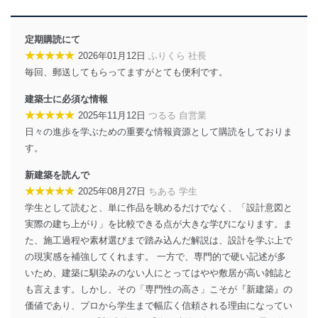
用目的を明確にし、本人の同意を得たうえで利用目的の
達成に必要な範囲内で適法かつ公正な手段によって取
得・利用・提供を行います。また、当社が保有している
定期購読にて
個人情報は、同意を得ずに目的外利用、第三者への提
★★★★★
2026年01月12日
ふりくら 社長
供・開示は行いません。当社においてはこれらの取り組
毎回、郵送してもらってますがとても便利です。
みを確実にするため、従業者等の教育を徹底してまいり
ます。また、目的外利用を行わないために、適切な管理
建築士に必須な情報
措置を講じます。
★★★★★
2025年11月12日
つるる 自営業
法令遵守
日々の進歩を学ぶための重要な情報資源として購読をしておりま
す。
当社は、個人情報に関連する法令、国が定める指針及び
その他の規範を遵守します。また、当社の管理の仕組み
新建築を読んで
に、これらの法令及びその他の規範を常に適合させま
★★★★★
2025年08月27日
ちある 学生
す。
学生として読むと、単に作品を眺めるだけでなく、「設計意図と
個人情報の安全管理措置
実際の建ち上がり」を比較できる点が大きな学びになります。ま
た、施工過程や素材選びまで踏み込んだ解説は、設計を学ぶ上で
当社は、個人情報の正確性及び安全性を確保するため
の現実感を補強してくれます。 一方で、専門的で硬い記述が多
に、下記セキュリティ対策をはじめとする安全対策を実
施し、個人情報の漏えい、滅失またはき損の防止及び是
いため、建築に馴染みのない人にとってはやや敷居が高い雑誌と
正に努めます。
も言えます。しかし、その「専門性の高さ」こそが『新建築』の
価値であり、プロから学生まで幅広く信頼される理由になってい
アクセス制御