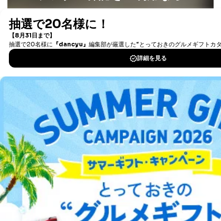
の停止または消去」「第三者への提供の停止」）の求め
最新号〜バックナンバーまで7000冊以上の雑誌
（電子
に対応させていただいております。 当社顧客の皆様の
書籍）が無料で読み放題！
個人情報は「マイページ」にログインしていただくこと
タダ読みサービス
を楽しもう！
で、訂正、追加、変更を行っていただくことが出来ま
す。マイページをご利用いただけない方、その他の方に
つきましては、下記Aをご覧ください。 また、ご登録い
DOWNLOAD FOR IOS
ただいた個人情報のうち、市町村などの名称および郵便
番号、金融機関の名称あるいはクレジットカードの有効
期限など、商品のお届けやご請求を行う上で支障がある
DOWNLOAD FOR ANDROID
情報に変更があった場合には、当社が登録情報を変更さ
せていただく場合があります。
A.開示等の求めの申し出先、提出していただく書面等
ご利用方法はこちら
開示等の求めは、電話又は電子メールにて下記までお申
し付けください。開示等の求めに際して提出していただ
く書面等については、その際にご案内いたします。
総合案内
■電話による場合
TEL:0570-200-223
株式会社富士山マガジンサービス 個人情報問い合わせ
アフィリエイト
採用情報
係
受付時間：10:00～17:00（土、日、祝、年末年始休業）
プレスリリース
お問い合わせ
■電子メールによる場合