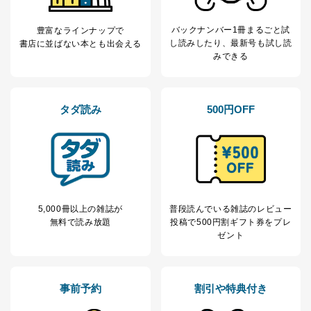
場合であって、本人の同意を得ることが困難であると
き。
バックナンバー1冊まるごと試
豊富なラインナップで
公衆衛生の向上または児童の健全な育成の推進のため
し読み
したり、最新号も試し読
書店に並ばない本とも出会える
に特に必要がある場合であって、本人の同意を得るこ
みできる
とが困難である場合。
国の機関もしくは地方公共団体またはその委託を受け
た者が法令の定める事務を遂行することに対して協力
する必要がある場合であって、本人の同意を得ること
タダ読み
500円OFF
により当該事務の遂行に支障を及ぼすおそれがあると
き。
上記２．の利用目的を実施するために守秘義務を結ん
だ企業に、業務の一部として個人情報の取扱いを委
託・提供する場合、その業務に必要な範囲で委託・提
供先企業に個人情報を開示することがあります。
委託・提供先企業は具体的には以下のような企業です
が、これらに限りません。
5,000冊以上の雑誌が
普段読んでいる雑誌のレビュー
委託先：カスタマーサポート支援会社 、クレジッ
無料で読み放題
投稿で
500円割ギフト券をプレ
トカード決済などの決済代行・料金回収会社、広
ゼント
告配信サービス会社
提供先：出版社、出版物発売元、卸売会社、販売
店など商品の供給者、梱包会社、配送会社、新聞
販売店などの梱包・配送・配達会社
事前予約
割引や特典付き
４．開示対象個人情報の「開示」「訂正」等の請求につ