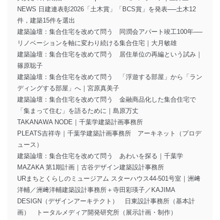
NEWS 日建連表彰2026「土木賞」「BCS賞」を発表──土木12
件，建築15件を選出
建築論壇：集合住宅を改めて問う 同潤会アパート竣工100年──
リノベーションを軸に変わり続ける集合住宅｜大月敏雄
建築論壇：集合住宅を改めて問う 居住単位の再編という試み｜
篠原聡子
建築論壇：集合住宅を改めて問う 「浮遊する部屋」から「ラン
ディングする部屋」へ｜宮原真美子
建築論壇：集合住宅を改めて問う 金融商品化した集合住宅で
「集まって住む」を語るために｜島原万丈
TAKANAWA NODE｜千葉学建築計画事務所
PLEATS吉祥寺｜千葉学建築計画事務所 アーキネット（プロデ
ュース）
建築論壇：集合住宅を改めて問う あわいを探る｜千葉学
MAZAKA 第1期計画｜古谷デザイン建築設計事務所
URまちとくらしのミュージアム スターハウス44-501号室｜洲﨑
洋輔／洲﨑洋輔建築設計事務所＋寺田彩瑛子／KAJIMA
DESIGN（デザインアーキテクト） 日東設計事務所（基本計
画） トータルメディア開発研究所（展示計画・制作）