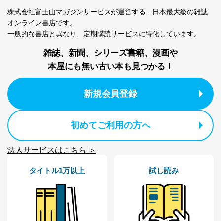
個人情報
に関するご案内のため
株式会社富士山マガジンサービスが運営する、
日本最大級の雑誌
当社のサービス利用状況の把握お
よびその分析のため
オンライン書店です。
お問い合わせ対応、トラブル対
一般的な書店と異なり、
定期購読サービスに特化しています。
SNS公式アカウン
処、オペレーター教育など応対品
7
トに登録された方
質向上のため
雑誌、新聞、シリーズ書籍、漫画や
の個人情報
その他当社のプライバシーポリシ
本屋にも無い古い本も見つかる！
ー等にて公表する利用目的達成の
ため
※上記の利用目的のうちNo.1～5については保有個人デ
新規会員登録
ータ（開示対象個人情報）の利用目的であり、下記4.の
開示等のご請求に対応させていただきます。
なお、6、7については、パートナー（提携企業）様又は
初めてご利用の方へ
各SNS運営会社様にご請求いただきますようお願い致し
ます。
法人サービスはこちら ＞
３．個人情報の第三者提供について
タイトル1万以上
試し読み
当社は、取得した個人情報を適切に管理し､あらかじめ
本人の同意を得ることなく第三者に提供することはあり
ません。ただし、次の場合は除きます。
法令に基づく場合
人の生命､身体または財産の保護のために必要がある