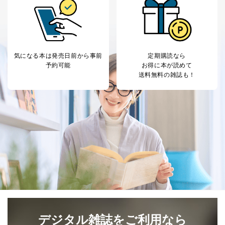
いて
当社は、本人から、開示対象個人情報について利用目的
の通知を求められた場合には、遅滞なくこれに応じま
す。ただし、以下①～④のいずれかに該当する場合は、
利用目的の通知を行なうことはできません。そのとき
気になる本は
発売日前から事前
定期購読なら
は、本人に遅滞無くその旨を通知するとともに、理由を
予約可能
お得に本が読めて
説明させていただきます。
送料無料の雑誌も！
①利用目的を本人に通知し、又は公表することによって
本人又は第三者の生命、身体、財産その他の権利利益を
害するおそれがある場合
②利用目的を本人に通知し、又は公表することによって
当該事業者の権利又は正当な利益を害するおそれがある
場合
③国の機関又は地方公共団体が法令の定める事務を遂行
することに対して協力する必要がある場合であって、利
用目的を本人に通知し、又は公表することによって当該
事務の遂行に支障を及ぼすおそれがあるとき
④開示対象個人情報の利用目的が明らかな場合
開示対象個人情報については、保有個人データの本人ま
たはその代理人からの利用目的の通知、開示、変更等
デジタル雑誌をご利用なら
（内容の訂正、追加または削除）、利用停止等（「利用