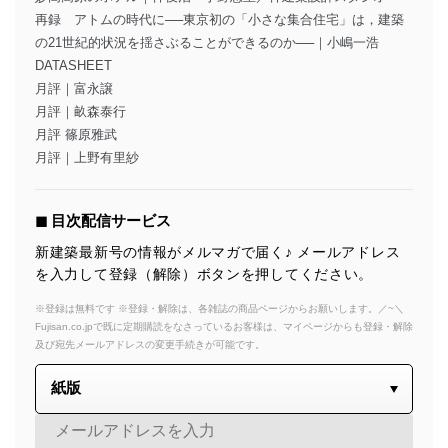
再録 アトムの時代に──東京初の「小さな集合住宅」は，建築
の21世紀的状況を揺さぶることができるのか──｜小嶋一浩
DATASHEET
月評｜富永譲
月評｜畝森泰行
月評 篠原雅武
月評｜上野有里紗
◼︎ 目次配信サービス
新建築最新号の情報がメルマガで届く♪ メールアドレス
を入力して登録（解除）ボタンを押してください。
※登録は無料です ※登録・解除は、各雑誌の商品ページからお願いします。／~＼
Fujisan.co.jpで既に定期購読をなさっているお客様は、マイページからも登録・解除
及び宛先メールアドレスの変更手続きが可能です。