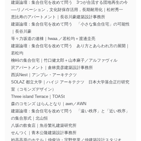
建築論壇：集合住宅を改めて問う 3つが合流する団地再生の今
──リノベーション，文化財保存活用，長期耐用化｜松村秀一
恵比寿のアパートメント｜長谷川豪建築設計事務所
建築論壇：集合住宅を改めて問う 「小さな集合住宅」の可能性
｜長谷川豪
等々力坂道の連棟｜hwaa.／若松均＋渡邊圭亮
建築論壇：集合住宅を改めて問う あり方とあらわれ方の展開｜
若松均
檜峠の集合住宅｜竹口健太郎＋山本麻子／アルファヴィル
沢アパートメント｜倉林貴彦建築設計事務所
西浜Nest｜アンブレ・アーキテクツ
SOLAZ 都立大学｜ハイジ アーキテクツ 日本大学落合正行研究
室（コモンズデザイン）
Three island Terrace｜TOASt
森のコモンズ はらんとなり｜awn／AWN
建築論壇：集合住宅を改めて問う 「遠い秩序」と「近い秩序」
の集合形式｜北山恒
八坂の飲食店｜魚谷繁礼建築研究所
せんつく｜青木公隆建築設計事務所
妙高高原のホテル｜仲俊治・宇野悠里／仲建築設計スタジオ