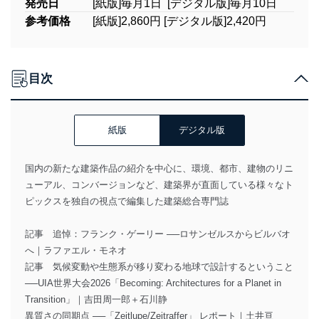
発売日
[紙版]毎月1日 [デジタル版]毎月10日
参考価格
[紙版]2,860円 [デジタル版]2,420円
目次
紙版
デジタル版
国内の新たな建築作品の紹介を中心に、環境、都市、建物のリニ
ューアル、コンバージョンなど、建築界が直面している様々なト
ピックスを独自の視点で編集した建築総合専門誌
記事 追悼：フランク・ゲーリー ──ロサンゼルスからビルバオ
へ｜ラファエル・モネオ
記事 気候変動や生態系が移り変わる地球で設計するということ
──UIA世界大会2026「Becoming: Architectures for a Planet in
Transition」｜吉田周一郎＋石川静
異質さの同期点 ──「Zeitlupe/Zeitraffer」 レポート｜土井亘