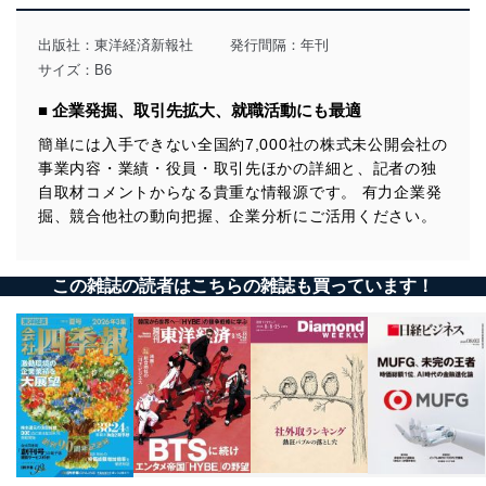
用目的を明確にし、本人の同意を得たうえで利用目的の
達成に必要な範囲内で適法かつ公正な手段によって取
出版社：
東洋経済新報社
発行間隔：年刊
得・利用・提供を行います。また、当社が保有している
サイズ：B6
個人情報は、同意を得ずに目的外利用、第三者への提
供・開示は行いません。当社においてはこれらの取り組
■ 企業発掘、取引先拡大、就職活動にも最適
みを確実にするため、従業者等の教育を徹底してまいり
ます。また、目的外利用を行わないために、適切な管理
簡単には入手できない全国約7,000社の株式未公開会社の
措置を講じます。
事業内容・業績・役員・取引先ほかの詳細と、記者の独
自取材コメントからなる貴重な情報源です。 有力企業発
法令遵守
掘、競合他社の動向把握、企業分析にご活用ください。
当社は、個人情報に関連する法令、国が定める指針及び
その他の規範を遵守します。また、当社の管理の仕組み
に、これらの法令及びその他の規範を常に適合させま
この雑誌の読者はこちらの雑誌も買っています！
す。
個人情報の安全管理措置
当社は、個人情報の正確性及び安全性を確保するため
に、下記セキュリティ対策をはじめとする安全対策を実
施し、個人情報の漏えい、滅失またはき損の防止及び是
正に努めます。
アクセス制御