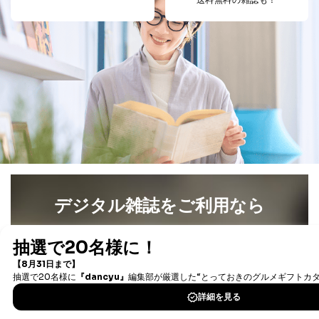
析して、趣味・嗜好に
応じた新商品・サービスに関する
広告のため
当社にお問合わせ
お問い合わせ対応、トラブル対
2
いただいた方の個
処、オペレーター教育など応対品
人情報
質向上のため
カスタマーQ＆Aサイトの投稿内容
の確認のため
ｅメール等によるカスタマーQ＆A
当社カスタマーQ＆
サイトのサービス内容のご案内の
3
Aサービス利用者
ため
ｅメール等による商品、サービ
ス、キャンペーン等の広告に関す
るご案内のため
デジタル雑誌をご利用なら
採用応募者の方の
4
採用選考、ご連絡のため
個人情報
当社の従業者の個
人事、総務などの雇用管理等のた
最新号〜バックナンバーまで7000冊以上の雑誌
（電子
5
人情報
め
書籍）が無料で読み放題！
パートナー（提携
購入商品配送のため
タダ読みサービス
を楽しもう！
企業）からの委託
提携企業及びお客様がご購入され
により当社の
た商品の発売元企業からのｅメー
6
定期購読サービス
ル等による商品、
DOWNLOAD FOR IOS
等をご利用の方の
サービス、キャンペーン等の広告