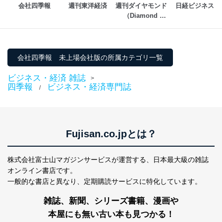
個人データを取り扱うことのできる機器及び当該
会社四季報
週刊東洋経済
週刊ダイヤモンド
日経ビジネス
機器を取り扱う従業者を明確化し、 個人データへ
（Diamond 
の不要なアクセスを防止しています。
WEEKLY）
アクセス者の識別と認証
機器に標準装備されているユーザー制御機能（ユ
会社四季報 未上場会社版の所属カテゴリ一覧
ーザーアカウント制御）により、個人情報データ
ベース等を取り扱う情報システムを使用する従業
ビジネス・経済 雑誌
者を識別・認証しています。
>
四季報
ビジネス・経済専門誌
/
外部からの不正アクセス等の防止
個人データを取り扱う機器等のオペレーティング
システムを最新の状態に保持しています。
個人データを取り扱う機器等にセキュリティ対策
Fujisan.co.jpとは？
ソフトウェア等を導入し、自動更新 機能等の活用
により、これを最新状態としています。
株式会社富士山マガジンサービスが運営する、
日本最大級の雑誌
情報システムの使用に伴う漏洩等の防止
オンライン書店です。
メール等により個人データの含まれるファイルを
送信する場合に、当該ファイルへのパスワードを
一般的な書店と異なり、
定期購読サービスに特化しています。
設定しています。
雑誌、新聞、シリーズ書籍、漫画や
個人情報保護マネジメントシステムの継続的改善
本屋にも無い古い本も見つかる！