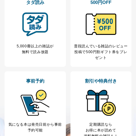
タダ読み
500円OFF
当社は以下の個人情報保護管理者を設置し、個人情報保
護管理者の責任のもと、個人情報を取得・アクセス・利
用・提供・管理いたします。
東京都渋谷区南平台町16-11
株式会社富士山マガジンサービス
代表取締役会長 西野 伸一郎
5,000冊以上の雑誌が
普段読んでいる雑誌のレビュー
個人情報保護管理者: 経営管理グループディレクター 前
無料で読み放題
投稿で
500円割ギフト券をプレ
田 嘉也
ゼント
２．利用目的
当社が取り扱う開示対象個人情報の利用目的は次のとお
事前予約
割引や特典付き
りです。
No
個人情報の種類
利用目的
購入商品の配送のため
商品代金回収のため
ｅメール等による商品、サービ
ス、キャンペーン等の広告の案内
当社の定期購読サ
のため
気になる本は
発売日前から事前
定期購読なら
1
ービス等をご利用
個人が特定できない形で取得した
予約可能
お得に本が読めて
の方の個人情報
閲覧履歴や購買履歴等の情報を分
送料無料の雑誌も！