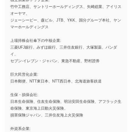
竹中工務店、サントリーホールディングス、矢崎総業、アイリス
オーヤマ、
ジェーシービー、森ビル、JTB、YKK、国分グループ本社、ヤン
マーホールディングス
上場持株会社傘下の中核企業:
三菱UFJ銀行、みずほ銀行、三井住友銀行、大塚製薬、バンダ
イ、
セブン-イレブン・ジャパン、東急不動産、野村證券
巨大民営化企業:
日本郵便、NTT東日本、NTT西日本、北海道旅客鉄道
生保・損保会社:
日本生命保険、住友生命保険、明治安田生命保険、アフラック生
命保険、東京海上日動火災保険、
損害保険ジャパン、三井住友海上火災保険
外資系企業: