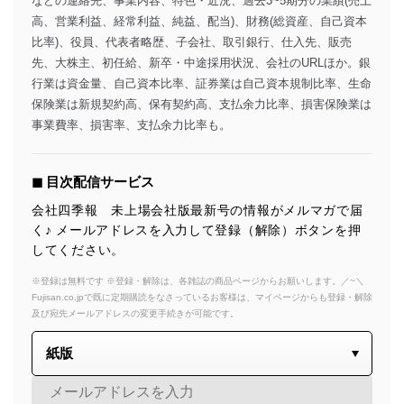
などの連絡先、事業内容、特色・近況、過去3~5期分の業績(売上
高、営業利益、経常利益、純益、配当)、財務(総資産、自己資本
比率)、役員、代表者略歴、子会社、取引銀行、仕入先、販売
先、大株主、初任給、新卒・中途採用状況、会社のURLほか。銀
行業は資金量、自己資本比率、証券業は自己資本規制比率、生命
保険業は新規契約高、保有契約高、支払余力比率、損害保険業は
事業費率、損害率、支払余力比率も。
◼︎ 目次配信サービス
会社四季報 未上場会社版最新号の情報がメルマガで届
く♪ メールアドレスを入力して登録（解除）ボタンを押
してください。
※登録は無料です ※登録・解除は、各雑誌の商品ページからお願いします。／~＼
Fujisan.co.jpで既に定期購読をなさっているお客様は、マイページからも登録・解除
及び宛先メールアドレスの変更手続きが可能です。