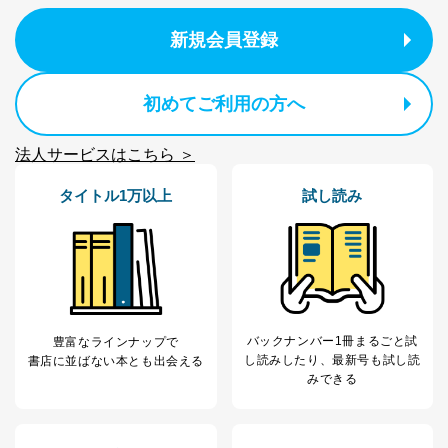
当社は、内部監査及びマネジメントレビューの機会を通
じて、個人情報保護マネジメントシステムを継続的に改
新規会員登録
善し、常に最良の状態を維持します。
苦情及び相談受付け窓口
初めてご利用の方へ
貴殿の個人情報及び当社の個人情報保護マネジメントシ
ステムに関するご相談及び苦情については以下までご連
法人サービスはこちら ＞
絡ください。
適切、かつ迅速に対応させていただきます。
タイトル1万以上
試し読み
株式会社富士山マガジンサービス 個人情報問い合わせ
係
TEL：0570-200-223
FAX：03-5459-7073
e-mail：
cs@fujisan.co.jp
改訂：2025年2月20日
制定：2005年4月1日
バックナンバー1冊まるごと試
豊富なラインナップで
株式会社富士山マガジンサービス
し読み
したり、最新号も試し読
書店に並ばない本とも出会える
代表取締役会長 西野 伸一郎
みできる
個人情報の取扱いについて
１．個人情報保護管理者