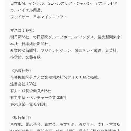
日本IBM、インテル、GEヘルスケア・ジャパン、アストラゼネ
カ、バイエル薬品、
ファイザー、日本マイクロソフト
マスコミ各社:
朝日新聞社、毎日新聞グループホールディングス、読売新聞東京
本社、日本経済新聞社、
産業経済新聞社、フジテレビジョン、関西テレビ放送、集英社、
小学館、文藝春秋
《掲載社数》
※各掲載区分ごとに業種別の社名フリガナ順に掲載。
注目会社 158社
有力・成長企業 3,616社
有力中堅・ベンチャー企業 338社
巻末企業一覧 8,910社
《収録項目》
所在地、電話番号、資本金、英文社名、設立年月、支社・営業所