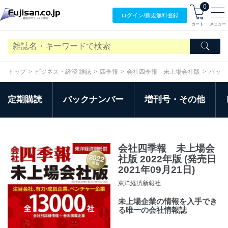
0
ログイン/
新規無料
登録
カート
メニュー
トップ
ビジネス・経済 雑誌
四季報
会社四季報 未上場会社版
バック
定期購読
バックナンバー
増刊号・その他
会社四季報 未上場会
社版 2022年版 (発売日
2021年09月21日)
東洋経済新報社
未上場企業の情報を入手でき
る唯一の会社情報誌