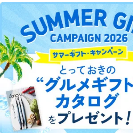
個人情報
に関するご案内のため
DOWNLOAD FOR ANDROID
当社のサービス利用状況の把握お
よびその分析のため
お問い合わせ対応、トラブル対
SNS公式アカウン
処、オペレーター教育など応対品
ご利用方法はこちら
7
トに登録された方
質向上のため
の個人情報
その他当社のプライバシーポリシ
ー等にて公表する利用目的達成の
ため
総合案内
※上記の利用目的のうちNo.1～5については保有個人デ
ータ（開示対象個人情報）の利用目的であり、下記4.の
アフィリエイト
採用情報
開示等のご請求に対応させていただきます。
なお、6、7については、パートナー（提携企業）様又は
各SNS運営会社様にご請求いただきますようお願い致し
プレスリリース
お問い合わせ
ます。
３．個人情報の第三者提供について
利用規約
プライバシーポリシー
特定商取引法に基づく表示
会社案内
出版社の皆様へ
投資家の皆様へ
サイトマップ
当社は、取得した個人情報を適切に管理し､あらかじめ
本人の同意を得ることなく第三者に提供することはあり
ません。ただし、次の場合は除きます。
法令に基づく場合
人の生命､身体または財産の保護のために必要がある
©︎2002 FUJISAN MAGAZINE SERVICE CO., Ltd.