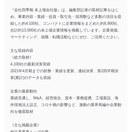
『会社四季報 未上場会社版』は、編集部記者の取材記事をはじ
め、事業内容・業績・役員・取引先・採用数など多数の項目を収
録した約4,100社、コンパクトに企業情報をまとめた約8,900社、
合計約13,000社の未上場企業情報を掲載しています。企業発掘、
マーケティング、就職・転職活動などにぜひ、ご活用ください。
主な収録内容
《総力取材》
4,100社の最新決算実績
2021年4月期までの財務・業績を更新、連結決算、第2四半期決
算(累計)のデータも収録
企業の最新動向
業績見通し、M&A、経営統合、資本・業務提携、工場新設、海
外現地法人設立、コロナ禍の影響など、激動の業界再編や企業動
向を徹底取材
《主な掲載企業》
独立系業界トップ企業: