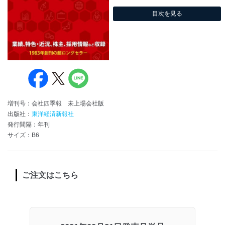
目次を見る
増刊号：会社四季報 未上場会社版
出版社：
東洋経済新報社
発行間隔：年刊
サイズ：B6
ご注文はこちら