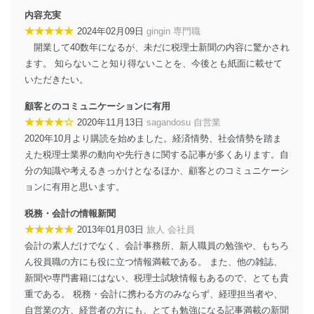
得・利用・提供を行います。また、当社が保有している
内容充実
個人情報は、同意を得ずに目的外利用、第三者への提
★★★★★
2024年02月09日
gingin 専門職
供・開示は行いません。当社においてはこれらの取り組
開業して40数年になるが、未だに税理士新聞の内容に驚かされ
みを確実にするため、従業者等の教育を徹底してまいり
ます。また、目的外利用を行わないために、適切な管理
ます。 知らないこと知り得ないことを、今後とも紙面に載せて
措置を講じます。
いただきたい。
法令遵守
顧客とのコミュニケーションに有用
★★★★☆
2020年11月13日
sagandosu 自営業
当社は、個人情報に関連する法令、国が定める指針及び
2020年10月より購読を始めました。経済情勢、社会情勢を踏ま
その他の規範を遵守します。また、当社の管理の仕組み
に、これらの法令及びその他の規範を常に適合させま
えた税理士業界の動向や先行きに関する記事が多くあります。自
す。
分の知識や考えるきっかけとなるほか、顧客とのコミュニケーシ
ョンに有用と思います。
個人情報の安全管理措置
税務・会計の情報新聞
当社は、個人情報の正確性及び安全性を確保するため
★★★★★
2013年01月03日
旅人 会社員
に、下記セキュリティ対策をはじめとする安全対策を実
施し、個人情報の漏えい、滅失またはき損の防止及び是
会計の素人だけでなく、会計事務所、新人職員の勉強や、もちろ
正に努めます。
ん役員職の方にも役に立つ情報満載である。 また、他の雑誌、
新聞や専門書籍にはない、税理士試験情報もあるので、とても貴
アクセス制御
個人データを取り扱うことのできる機器及び当該
重である。 税務・会計に携わる方のみならず、経理担当者や、
機器を取り扱う従業者を明確化し、 個人データへ
自営業の方、経営者の方にも、とても勉強になる記事満載の新聞