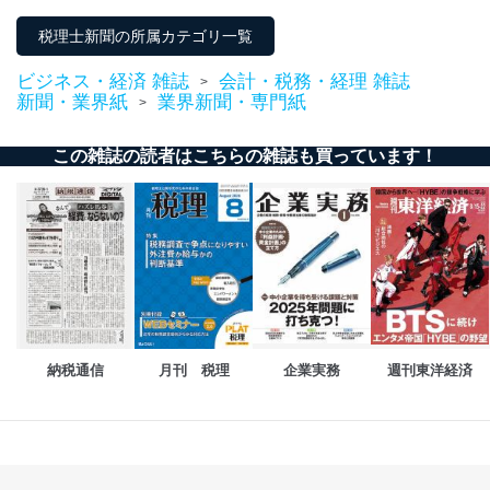
善し、常に最良の状態を維持します。
税理士新聞の所属カテゴリ一覧
苦情及び相談受付け窓口
ビジネス・経済 雑誌
会計・税務・経理 雑誌
>
貴殿の個人情報及び当社の個人情報保護マネジメントシ
新聞・業界紙
業界新聞・専門紙
>
ステムに関するご相談及び苦情については以下までご連
絡ください。
適切、かつ迅速に対応させていただきます。
この雑誌の読者はこちらの雑誌も買っています！
株式会社富士山マガジンサービス 個人情報問い合わせ
係
TEL：0570-200-223
FAX：03-5459-7073
e-mail：
cs@fujisan.co.jp
改訂：2025年2月20日
制定：2005年4月1日
株式会社富士山マガジンサービス
納税通信
月刊　税理
企業実務
週刊東洋経済
代表取締役会長 西野 伸一郎
個人情報の取扱いについて
１．個人情報保護管理者
当社は以下の個人情報保護管理者を設置し、個人情報保