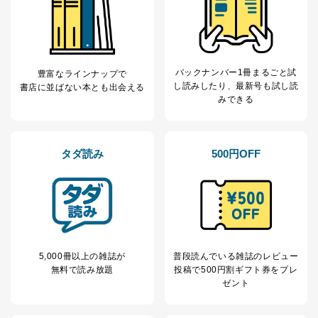
広告のため
当社にお問合わせ
お問い合わせ対応、トラブル対
2
いただいた方の個
処、オペレーター教育など応対品
人情報
質向上のため
カスタマーQ＆Aサイトの投稿内容
バックナンバー1冊まるごと試
豊富なラインナップで
の確認のため
し読み
したり、最新号も試し読
書店に並ばない本とも出会える
ｅメール等によるカスタマーQ＆A
みできる
当社カスタマーQ＆
サイトのサービス内容のご案内の
3
Aサービス利用者
ため
ｅメール等による商品、サービ
ス、キャンペーン等の広告に関す
タダ読み
500円OFF
るご案内のため
採用応募者の方の
4
採用選考、ご連絡のため
個人情報
当社の従業者の個
人事、総務などの雇用管理等のた
5
人情報
め
パートナー（提携
購入商品配送のため
企業）からの委託
提携企業及びお客様がご購入され
5,000冊以上の雑誌が
普段読んでいる雑誌のレビュー
により当社の
た商品の発売元企業からのｅメー
6
無料で読み放題
投稿で
500円割ギフト券をプレ
定期購読サービス
ル等による商品、
ゼント
等をご利用の方の
サービス、キャンペーン等の広告
個人情報
に関するご案内のため
当社のサービス利用状況の把握お