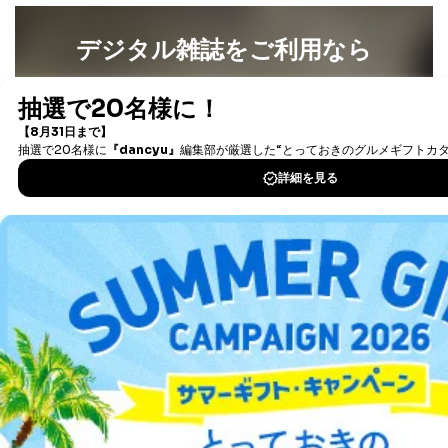
公衆衛生の向上または児童の健全な育成の推進のため
に特に必要がある場合であって、本人の同意を得るこ
デジタル雑誌をご利用なら
とが困難である場合。
国の機関もしくは地方公共団体またはその委託を受け
最新号〜バックナンバーまで7000冊以上の雑誌
（電子
た者が法令の定める事務を遂行することに対して協力
書籍）が無料で読み放題！
する必要がある場合であって、本人の同意を得ること
により当該事務の遂行に支障を及ぼすおそれがあると
タダ読みサービス
を楽しもう！
き。
上記２．の利用目的を実施するために守秘義務を結ん
DOWNLOAD FOR IOS
だ企業に、業務の一部として個人情報の取扱いを委
託・提供する場合、その業務に必要な範囲で委託・提
供先企業に個人情報を開示することがあります。
DOWNLOAD FOR ANDROID
委託・提供先企業は具体的には以下のような企業です
が、これらに限りません。
委託先：カスタマーサポート支援会社 、クレジッ
トカード決済などの決済代行・料金回収会社、広
ご利用方法はこちら
告配信サービス会社
提供先：出版社、出版物発売元、卸売会社、販売
店など商品の供給者、梱包会社、配送会社、新聞
販売店などの梱包・配送・配達会社
総合案内
４．開示対象個人情報の「開示」「訂正」等の請求につ
アフィリエイト
採用情報
いて