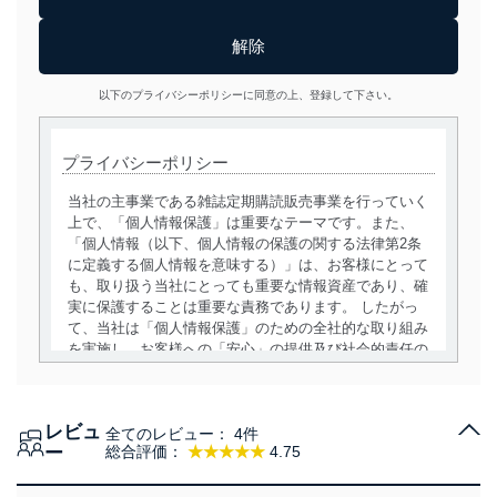
以下のプライバシーポリシーに同意の上、登録して下さい。
プライバシーポリシー
当社の主事業である雑誌定期購読販売事業を行っていく
上で、「個人情報保護」は重要なテーマです。また、
「個人情報（以下、個人情報の保護の関する法律第2条
に定義する個人情報を意味する）」は、お客様にとって
も、取り扱う当社にとっても重要な情報資産であり、確
実に保護することは重要な責務であります。 したがっ
て、当社は「個人情報保護」のための全社的な取り組み
を実施し、お客様への「安心」の提供及び社会的責任の
責務を果たすことを確実にいたします。
個人情報の取得・利用・提供について
レビュ
全てのレビュー：
4件
当社は、個人情報の取得・利用・提供に際して、その利
ー
総合評価：
★★★★★
4.75
用目的を明確にし、本人の同意を得たうえで利用目的の
達成に必要な範囲内で適法かつ公正な手段によって取