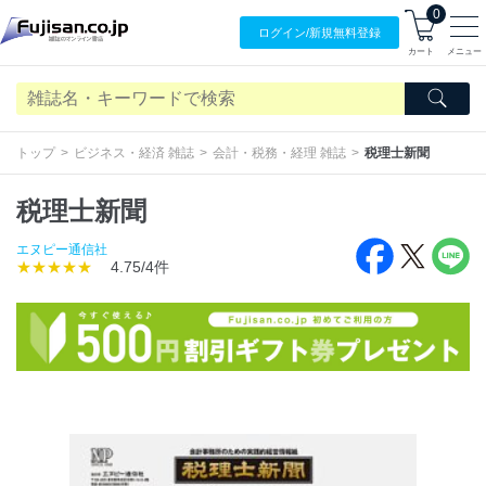
0
ログイン/
新規無料
登録
カート
メニュー
トップ
ビジネス・経済 雑誌
会計・税務・経理 雑誌
税理士新聞
税理士新聞
エヌピー通信社
★★★★★
4.75/4件