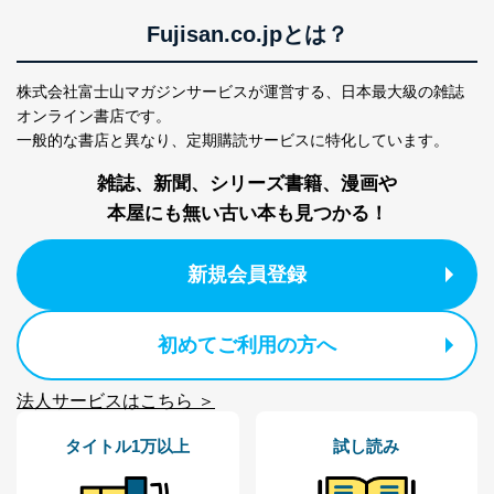
護管理者の責任のもと、個人情報を取得・アクセス・利
Fujisan.co.jpとは？
用・提供・管理いたします。
東京都渋谷区南平台町16-11
株式会社富士山マガジンサービスが運営する、
日本最大級の雑誌
株式会社富士山マガジンサービス
オンライン書店です。
代表取締役会長 西野 伸一郎
一般的な書店と異なり、
定期購読サービスに特化しています。
個人情報保護管理者: 経営管理グループディレクター 前
田 嘉也
雑誌、新聞、シリーズ書籍、漫画や
２．利用目的
本屋にも無い古い本も見つかる！
当社が取り扱う開示対象個人情報の利用目的は次のとお
りです。
新規会員登録
No
個人情報の種類
利用目的
購入商品の配送のため
初めてご利用の方へ
商品代金回収のため
ｅメール等による商品、サービ
ス、キャンペーン等の広告の案内
当社の定期購読サ
法人サービスはこちら ＞
のため
1
ービス等をご利用
個人が特定できない形で取得した
の方の個人情報
タイトル1万以上
試し読み
閲覧履歴や購買履歴等の情報を分
析して、趣味・嗜好に
応じた新商品・サービスに関する