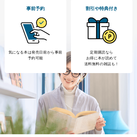
よびその分析のため
事前予約
割引や特典付き
お問い合わせ対応、トラブル対
SNS公式アカウン
処、オペレーター教育など応対品
7
トに登録された方
質向上のため
の個人情報
その他当社のプライバシーポリシ
ー等にて公表する利用目的達成の
ため
※上記の利用目的のうちNo.1～5については保有個人デ
ータ（開示対象個人情報）の利用目的であり、下記4.の
気になる本は
発売日前から事前
定期購読なら
開示等のご請求に対応させていただきます。
予約可能
お得に本が読めて
なお、6、7については、パートナー（提携企業）様又は
送料無料の雑誌も！
各SNS運営会社様にご請求いただきますようお願い致し
ます。
３．個人情報の第三者提供について
当社は、取得した個人情報を適切に管理し､あらかじめ
本人の同意を得ることなく第三者に提供することはあり
ません。ただし、次の場合は除きます。
法令に基づく場合
人の生命､身体または財産の保護のために必要がある
場合であって、本人の同意を得ることが困難であると
き。