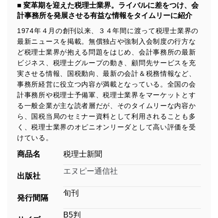
■ 変革期を迎えた税理士業界。ライバルに差をつけ、会
計事務所を発展させる有益な情報をタイムリーに紹介
1974年４月の創刊以来、３４年間に渡って税理士業界の
最新ニュースを掲載。無償独占や強制入会制度の行方な
ど税理士業界が抱える問題をはじめ、会計事務所の最新
ビジネス、税理士グループの動き、顧問先サービスを充
実させる情報、国税動向、最新の会計＆税務情報など、
事務所経営に役立つ内容が満載となっている。全国の会
計事務所や税理士予備軍、税理士業界をマーケットとす
る一般企業が主な読者層だが、そのタイムリーな内容か
ら、国税当局のセミナー資料として利用されることも多
く、税理士業界のオピニオンリーダとして高い評価を受
けている。
商品名
税理士新聞
エヌピー通信社
出版社
旬刊
発行間隔
B5判