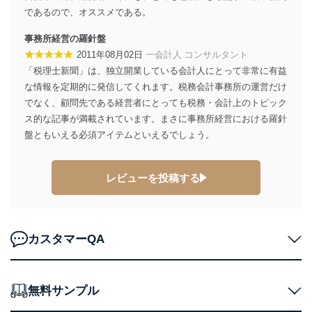
の不要なアクセスを防止しています。
であるので、オススメである。
アクセス者の識別と認証
事務所経営の羅針盤
機器に標準装備されているユーザー制御機能（ユ
★★★★★
2011年08月02日
一会計人 コンサルタント
ーザーアカウント制御）により、個人情報データ
ベース等を取り扱う情報システムを使用する従業
「税理士新聞」は、独立開業している会計人にとって非常に有益
者を識別・認証しています。
な情報を定期的に発信してくれます。税務会計事務所の運営だけ
でなく、顧問先である経営者にとっても税務・会計上のトピック
外部からの不正アクセス等の防止
ス的な記事が満載されています。まさに事務所経営における羅針
個人データを取り扱う機器等のオペレーティング
盤ともいえる必須アイテムといえるでしょう。
システムを最新の状態に保持しています。
個人データを取り扱う機器等にセキュリティ対策
ソフトウェア等を導入し、自動更新 機能等の活用
により、これを最新状態としています。
レビューを投稿する
情報システムの使用に伴う漏洩等の防止
メール等により個人データの含まれるファイルを
送信する場合に、当該ファイルへのパスワードを
カスタマーQA
設定しています。
個人情報保護マネジメントシステムの継続的改善
無料サンプル
当社は、内部監査及びマネジメントレビューの機会を通
じて、個人情報保護マネジメントシステムを継続的に改