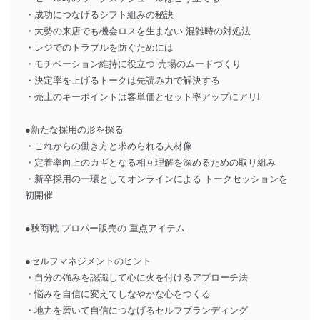
・成功につなげるシフト組みの秘訣
・大勢の来店でも機会ロスを生まない 混雑時の対処法
・レジでのトラブルを防ぐためには
・モチベーション維持に役立つ 売場のムードづくり
・決定率を上げるトークは先読み力で解決する
・売上のキーポイントは客単価とセット率アップにアリ!
●新たな採用の形を探る
・これからの働き方と求められる人材像
・定着率向上のカギとなる相互理解を深めるための取り組み
・新卒採用の一環としてオンラインによる トークセッションを
初開催
●秋商戦 プロパー販売の 重点アイテム
●セルフマネジメントのヒント
・自分の強みを認識して心に火を付けるアプローチ法
・悩みを自信に変えてしなやかな心をつくる
・地力を磨いて自信につなげるセルフブランディング