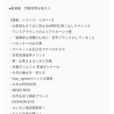
●新連載 労務管理を知ろう
【連載・シリーズ・リポート】
・お客様をすてきに見せる&#8232;着こなしテクニック
・ワンスアラウンドのエリアマネージャ塾
・「健康的な消費のために」若手ブランドがしていること
・パタンナーのお仕事
・マーケットを広げるマナーのチカラ
・店長意識改革メソッド
・新・お客さまゼッタイ主義
・衣服のソムリエ 育成ゼミナール
・今月の魅せ方・売り方
・may_ugramのインスタ講座
・今月のPERSON
・NEWS BOX
・次代を担う国産ブランド
・FASHION EYE
・カンタン英語接客術！
・おんな社長が飛ぶ！