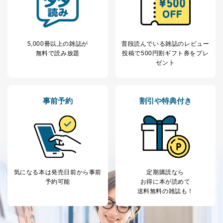
析して、趣味・嗜好に
応じた新商品・サービスに関する
広告のため
当社にお問合わせ
お問い合わせ対応、トラブル対
5,000冊以上の雑誌が
普段読んでいる雑誌のレビュー
2
いただいた方の個
処、オペレーター教育など応対品
無料で読み放題
投稿で
500円割ギフト券をプレ
人情報
質向上のため
ゼント
カスタマーQ＆Aサイトの投稿内容
の確認のため
ｅメール等によるカスタマーQ＆A
当社カスタマーQ＆
サイトのサービス内容のご案内の
3
事前予約
割引や特典付き
Aサービス利用者
ため
ｅメール等による商品、サービ
ス、キャンペーン等の広告に関す
るご案内のため
採用応募者の方の
4
採用選考、ご連絡のため
個人情報
当社の従業者の個
人事、総務などの雇用管理等のた
5
人情報
め
気になる本は
発売日前から事前
定期購読なら
パートナー（提携
購入商品配送のため
予約可能
お得に本が読めて
企業）からの委託
提携企業及びお客様がご購入され
送料無料の雑誌も！
により当社の
た商品の発売元企業からのｅメー
6
定期購読サービス
ル等による商品、
等をご利用の方の
サービス、キャンペーン等の広告