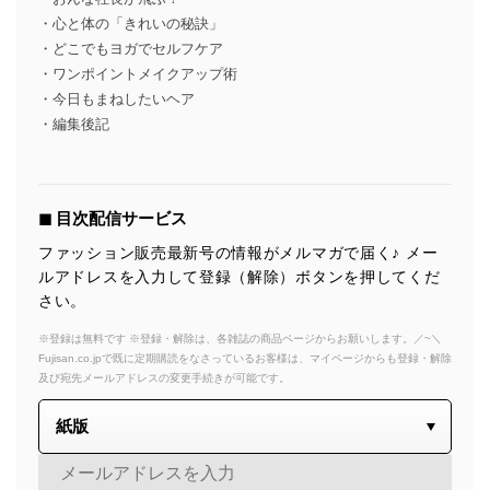
・心と体の「きれいの秘訣」
・どこでもヨガでセルフケア
・ワンポイントメイクアップ術
・今日もまねしたいヘア
・編集後記
◼︎ 目次配信サービス
ファッション販売最新号の情報がメルマガで届く♪ メー
ルアドレスを入力して登録（解除）ボタンを押してくだ
さい。
※登録は無料です ※登録・解除は、各雑誌の商品ページからお願いします。／~＼
Fujisan.co.jpで既に定期購読をなさっているお客様は、マイページからも登録・解除
及び宛先メールアドレスの変更手続きが可能です。