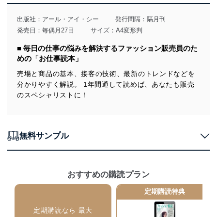
用目的を明確にし、本人の同意を得たうえで利用目的の
達成に必要な範囲内で適法かつ公正な手段によって取
出版社：
アール・アイ・シー
発行間隔：隔月刊
得・利用・提供を行います。また、当社が保有している
発売日：毎偶月27日
サイズ：A4変形判
個人情報は、同意を得ずに目的外利用、第三者への提
供・開示は行いません。当社においてはこれらの取り組
■ 毎日の仕事の悩みを解決するファッション販売員のた
みを確実にするため、従業者等の教育を徹底してまいり
めの「お仕事読本」
ます。また、目的外利用を行わないために、適切な管理
措置を講じます。
売場と商品の基本、接客の技術、最新のトレンドなどを
分かりやすく解説。 1年間通して読めば、あなたも販売
法令遵守
のスペシャリストに！
当社は、個人情報に関連する法令、国が定める指針及び
その他の規範を遵守します。また、当社の管理の仕組み
に、これらの法令及びその他の規範を常に適合させま
す。
無料サンプル
個人情報の安全管理措置
当社は、個人情報の正確性及び安全性を確保するため
おすすめの購読プラン
に、下記セキュリティ対策をはじめとする安全対策を実
施し、個人情報の漏えい、滅失またはき損の防止及び是
定期購読特典
正に努めます。
アクセス制御
定期購読なら 最大