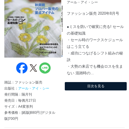
アール・アイ・シー
ファッション販売 2020年8月号
●ミスを防いで確実に売る! セール
の基礎知識
・セール時のワークスケジュール
はこう立てる
・成功につなげるシフト組みの秘
訣
・大勢の来店でも機会ロスを生ま
ない 混雑時の...
雑誌：ファッション販売
目次を見る
出版社：
アール・アイ・シー
発行間隔：隔月刊
発売日：毎偶月27日
サイズ：A4変形判
参考価格：[紙版]880円 [デジタル
版]700円