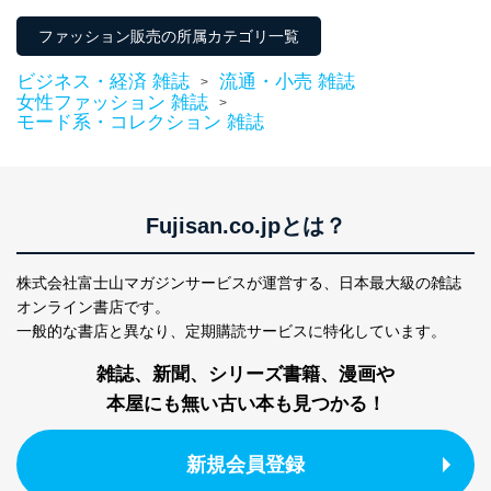
当社は、内部監査及びマネジメントレビューの機会を通
じて、個人情報保護マネジメントシステムを継続的に改
ファッション販売の所属カテゴリ一覧
善し、常に最良の状態を維持します。
ビジネス・経済 雑誌
流通・小売 雑誌
>
苦情及び相談受付け窓口
女性ファッション 雑誌
>
モード系・コレクション 雑誌
貴殿の個人情報及び当社の個人情報保護マネジメントシ
ステムに関するご相談及び苦情については以下までご連
絡ください。
適切、かつ迅速に対応させていただきます。
Fujisan.co.jpとは？
株式会社富士山マガジンサービス 個人情報問い合わせ
係
TEL：0570-200-223
株式会社富士山マガジンサービスが運営する、
日本最大級の雑誌
FAX：03-5459-7073
オンライン書店です。
e-mail：
cs@fujisan.co.jp
一般的な書店と異なり、
定期購読サービスに特化しています。
改訂：2025年2月20日
制定：2005年4月1日
雑誌、新聞、シリーズ書籍、漫画や
株式会社富士山マガジンサービス
本屋にも無い古い本も見つかる！
代表取締役会長 西野 伸一郎
個人情報の取扱いについて
新規会員登録
１．個人情報保護管理者