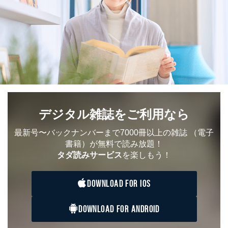
個人情報
に関するご案内のため
当社のサービス利用状況の把握お
よびその分析のため
お問い合わせ対応、トラブル対
SNS公式アカウン
処、オペレーター教育など応対品
7
トに登録された方
質向上のため
の個人情報
その他当社のプライバシーポリシ
ー等にて公表する利用目的達成の
ため
※上記の利用目的のうちNo.1～5については保有個人デ
ータ（開示対象個人情報）の利用目的であり、下記4.の
デジタル雑誌をご利用なら
開示等のご請求に対応させていただきます。
なお、6、7については、パートナー（提携企業）様又は
最新号〜バックナンバーまで7000冊以上の雑誌
（電子
各SNS運営会社様にご請求いただきますようお願い致し
ます。
書籍）が無料で読み放題！
タダ読みサービス
を楽しもう！
３．個人情報の第三者提供について
当社は、取得した個人情報を適切に管理し､あらかじめ
DOWNLOAD FOR IOS
本人の同意を得ることなく第三者に提供することはあり
ません。ただし、次の場合は除きます。
DOWNLOAD FOR ANDROID
法令に基づく場合
人の生命､身体または財産の保護のために必要がある