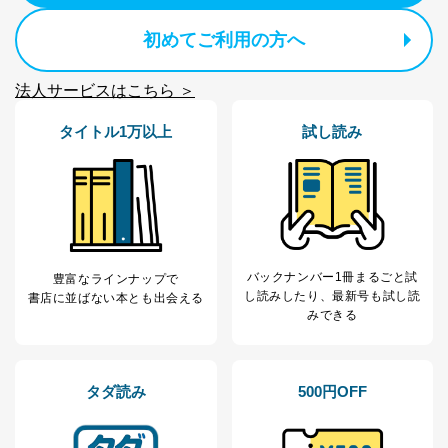
当社は以下の個人情報保護管理者を設置し、個人情報保
初めてご利用の方へ
護管理者の責任のもと、個人情報を取得・アクセス・利
用・提供・管理いたします。
法人サービスはこちら ＞
東京都渋谷区南平台町16-11
株式会社富士山マガジンサービス
タイトル1万以上
試し読み
代表取締役会長 西野 伸一郎
個人情報保護管理者: 経営管理グループディレクター 前
田 嘉也
２．利用目的
当社が取り扱う開示対象個人情報の利用目的は次のとお
りです。
バックナンバー1冊まるごと試
豊富なラインナップで
し読み
したり、最新号も試し読
書店に並ばない本とも出会える
No
個人情報の種類
利用目的
みできる
購入商品の配送のため
商品代金回収のため
ｅメール等による商品、サービ
ス、キャンペーン等の広告の案内
タダ読み
500円OFF
当社の定期購読サ
のため
1
ービス等をご利用
個人が特定できない形で取得した
の方の個人情報
閲覧履歴や購買履歴等の情報を分