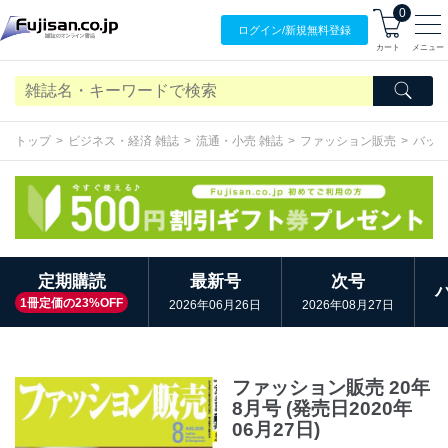
0
ログイン/
新規無料
登録
カート
メニュー
トップ
ビジネス・経済 雑誌
流通・小売 雑誌
ファッション販売
バッ
定期購読
最新号
次号
1冊定価の23%OFF
2026年06月26日
2026年08月27日
ファッション販売 20年
8月号 (発売日2020年
06月27日)