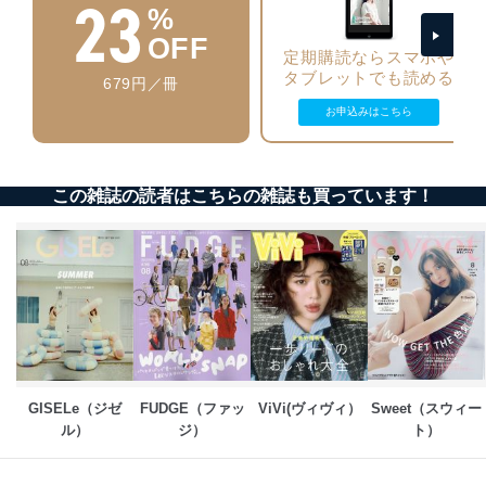
23
個人データを取り扱うことのできる機器及び当該
%
機器を取り扱う従業者を明確化し、 個人データへ
OFF
の不要なアクセスを防止しています。
定期購読ならスマホや
タブレットでも読める
679円／冊
アクセス者の識別と認証
機器に標準装備されているユーザー制御機能（ユ
お申込みはこちら
ーザーアカウント制御）により、個人情報データ
ベース等を取り扱う情報システムを使用する従業
者を識別・認証しています。
この雑誌の読者はこちらの雑誌も買っています！
外部からの不正アクセス等の防止
個人データを取り扱う機器等のオペレーティング
システムを最新の状態に保持しています。
個人データを取り扱う機器等にセキュリティ対策
ソフトウェア等を導入し、自動更新 機能等の活用
により、これを最新状態としています。
情報システムの使用に伴う漏洩等の防止
メール等により個人データの含まれるファイルを
送信する場合に、当該ファイルへのパスワードを
GISELe（ジゼ
FUDGE（ファッ
ViVi(ヴィヴィ）
Sweet（スウィー
設定しています。
ル）
ジ）
ト）
個人情報保護マネジメントシステムの継続的改善