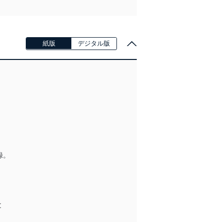
紙版
デジタル版
録。
と