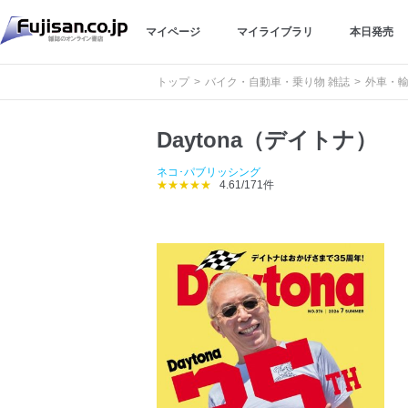
マイページ
マイライブラリ
本日発売
トップ
バイク・自動車・乗り物 雑誌
外車・輸
Daytona（デイトナ）
ネコ･パブリッシング
★★★★★
4.61/171件