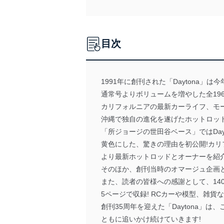
目次
1991年に創刊された「Daytona」
通常号よりボリュームを増やした全19
カリフォルニアの最新カーライフ、モ
沖縄で独自の進化を遂げたホットロッ
「所ジョージの世田谷ベース」ではDa
黄色にした、驚きの理由を初公開!カ
より最新ホットロッドとオーナーを紹
そのほか、創刊当時のオマージュ企画
また、読者の皆様への感謝として、140
5ページで収録! RCカーや模型、雑
創刊35周年を迎えた「Daytona」
ともに追いかけ続けていきます!