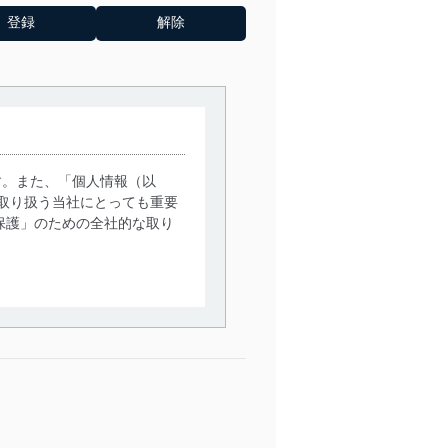
す。また、「個人情報（以
取り扱う当社にとっても重要
保護」のための全社的な取り
。
で利用目的の達成に必要な範
情報は、同意を得ずに目的外
従業者等の教育を徹底してま