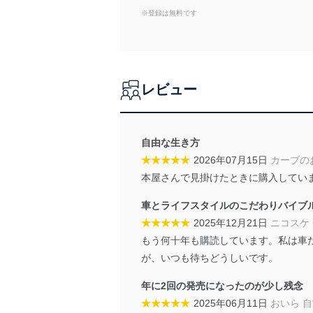
当社は、個人情報に関連す
※登録は無料です
令及びその他の規範を常に
個人情報の安全管理措置
当社は、個人情報の正確性
レビュー
漏えい、滅失またはき損の
アクセス制御
個人データを取り扱う
自由な生き方
しています。
★★★★★
2026年07月15日
カーブの
アクセス者の識別と認証
本屋さんで見掛けたときに購入してい
機器に標準装備されて
車とライフスタイルのこだわりバイブ
システムを使用する従
★★★★★
2025年12月21日
ニコスケ
外部からの不正アクセス
もう何十年も購読しています。私は車
個人データを取り扱う
が、いつも待ちどうしいです。
個人データを取り扱う
としています。
年に2回の発売になったのが少し残念
★★★★★
2025年06月11日
おいら 
情報システムの使用に伴