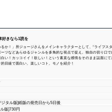
車好きなら1読を
るか！」所ジョージさんをメインキャラクターとして、“ライフスタ
ポーツなどあらゆるジャンルを多角的な視点で捉え、独自の切り口で
面白い！カッコイイ！欲しい！という素直な感情をそのまま誌面にて
ナ的目線で面白い、楽しいコト、モノを紹介！
）
グ
日 [デジタル版]紙版の発売日から5日後
タル版]730円