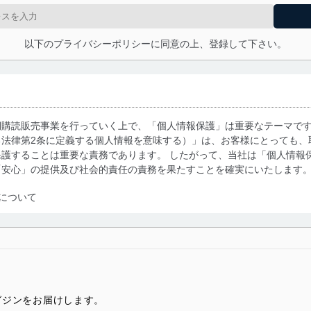
以下のプライバシーポリシーに同意の上、登録して下さい。
期購読販売事業を行っていく上で、「個人情報保護」は重要なテーマで
る法律第2条に定義する個人情報を意味する）」は、お客様にとっても、
護することは重要な責務であります。 したがって、当社は「個人情報
「安心」の提供及び社会的責任の責務を果たすことを確実にいたします
について
利用・提供に際して、その利用目的を明確にし、本人の同意を得たうえ
によって取得・利用・提供を行います。また、当社が保有している個人
示は行いません。当社においてはこれらの取り組みを確実にするため、
用を行わないために、適切な管理措置を講じます。
マガジンをお届けします。