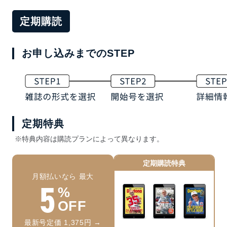
定期購読
お申し込みまでのSTEP
定期特典
※特典内容は購読プランによって異なります。
定期購読特典
月額払いなら 最大
5
%
OFF
最新号定価 1,375円 →