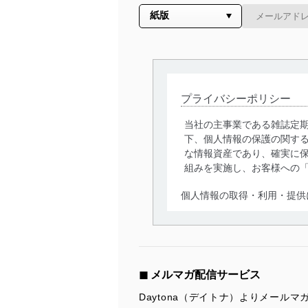
プライバシーポリシー
当社の主事業である雑誌定
下、個人情報の保護の関す
な情報資産であり、確実に保
組みを実施し、お客様への
個人情報の取得・利用・提供
当社は、個人情報の取得・
囲内で適法かつ公正な手段
利用、第三者への提供・開
いります。また、目的外利
◼︎ メルマガ配信サービス
法令遵守
Daytona（デイトナ）よりメール