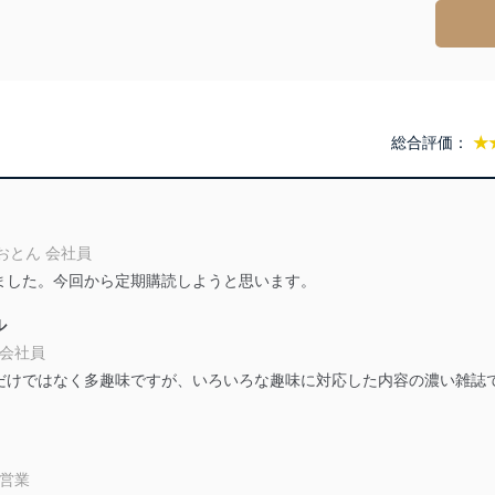
る法令、国が定める指針及びその他の規範を遵守します。また、当社の
適合させます。
及び安全性を確保するために、下記セキュリティ対策をはじめとする安
総合評価：
★
防止及び是正に努めます。
ことのできる機器及び当該機器を取り扱う従業者を明確化し、 個人デ
おとん 会社員
ました。今回から定期購読しようと思います。
いるユーザー制御機能（ユーザーアカウント制御）により、個人情報デ
ル
業者を識別・認証しています。
 会社員
等の防止
だけではなく多趣味ですが、いろいろな趣味に対応した内容の濃い雑誌
機器等のオペレーティングシステムを最新の状態に保持しています。
機器等にセキュリティ対策ソフトウェア等を導入し、自動更新 機能等
自営業
う漏洩等の防止