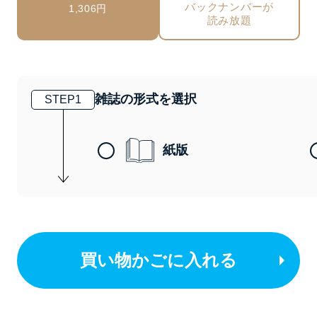
バックナンバーが
1,306円
読み放題
雑誌の形式を選択
STEP
1
紙版
買い物かごに入れる