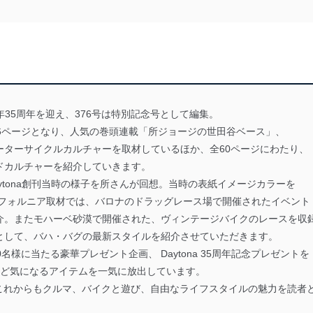
は今年35周年を迎え、376号は特別記念号として編集。
6ページとなり、人気の巻頭連載「所ジョージの世田谷ベース」、
ーターサイクルカルチャーを取材しているほか、全60ページにわたり、
ドカルチャーを紹介していきます。
ytona創刊当時の様子を所さんが回想。当時の表紙イメージカラーを
リフォルニア取材では、バロナのドラッグレース場で開催されたイベント
介。またモハーベ砂漠で開催された、ヴィンテージバイクのレースを収
として、バハ・バグの最新スタイルを紹介させていただきます。
名様に当たる豪華プレゼント企画、 Daytona 35周年記念プレゼントを
貨など気になるアイテムを一気に放出しています。
は、これからもクルマ、バイクと遊び、自由なライフスタイルの魅力を読者