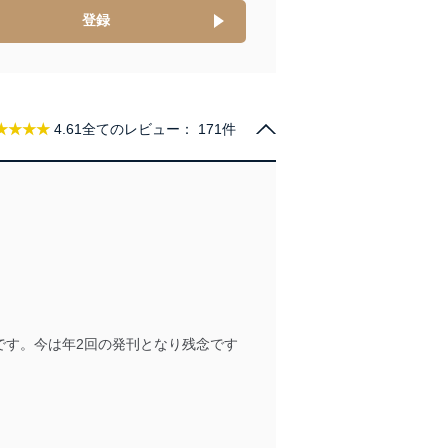
管理の仕組みに、これらの法
登録
全対策を実施し、個人情報の
★★★★
4.61
全てのレビュー：
171件
ータへの不要なアクセスを防止
ータベース等を取り扱う情報
です。今は年2回の発刊となり残念です
の活用により、これを最新状態