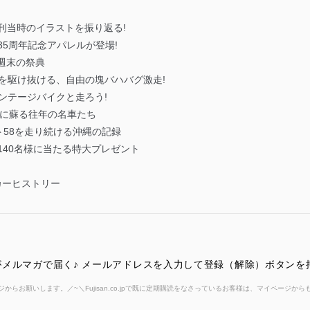
創刊当時のイラストを振り返る!
35周年記念アパレルが登場!
らせる週末の祭典
S 砂漠を駆け抜ける、自由の塊バハバグ激走!
漠でヴィンテージバイクと走ろう!
高速コースに蘇る往年の名車たち
沖縄ルート58を走り続ける沖縄の記録
! 総勢140名様に当たる特大プレゼント
RCカーヒストリー
報がメルマガで届く♪ メールアドレスを入力して登録（解除）ボタン
からお願いします。／~＼Fujisan.co.jpで既に定期購読をなさっているお客様は、マイページ