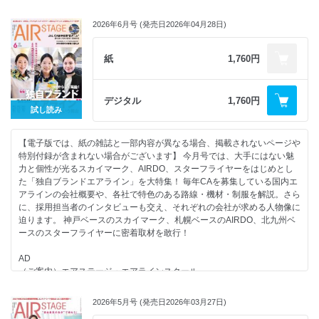
＜第1特集＞
活のモヤモヤを解決！ みんなのお悩み相談室 エアステージ・エアライン
人事のホンネと先輩CAの合格ストーリー
スクール人気講師が伝授する「受験者が得するヒント」 CAになるための
2026年6月号 (発売日2026年04月28日)
ANA既卒CA 募集に備えよ！
教科書 CA＆グランドスタッフ 筆記試験講座（国語／英語／社会／理
数） AD 「AIR STAGE」バックナンバーのご案内 CONTENTS AD AD
今年度も予定されているANAの既卒CA採用。これまでのキャリアを武器
紙
1,760円
に青い翼を目指す方へ、既卒採用ならではの合格戦略を解説します。
採用担当者に根掘り葉掘り聞いた「選考突破のポイント」や、受験生の
「知りたい！」に本音で全力回答するQ&Aを大公開。待遇＆福利厚生、
デジタル
1,760円
入社後のキャリアまで、ANAで長く働くためのリアルな情報が満載で
試し読み
す。
【電子版では、紙の雑誌と一部内容が異なる場合、掲載されないページや
＜第2特集＞
特別付録が含まれない場合がございます】 今月号では、大手にはない魅
面接官の視点でひもとく“合否の分かれ目”
力と個性が光るスカイマーク、AIRDO、スターフライヤーをはじめとし
内定をつかむ！最終面接のリアルと極意
た「独自ブランドエアライン」を大特集！ 毎年CAを募集している国内エ
アラインの会社概要や、各社で特色のある路線・機材・制服を解説。さら
最大の関門「最終面接」における、面接官の評価基準を徹底解説します。
に、採用担当者のインタビューも交え、それぞれの会社が求める人物像に
身だしなみや立ち居振る舞いのチェックポイント、想定外の質問への対応
迫ります。 神戸ベースのスカイマーク、札幌ベースのAIRDO、北九州ベ
法、そして夢を掴んだ先輩たちが肌で感じたことを語り合う「覆面座談
ースのスターフライヤーに密着取材を敢行！
会」まで、最終面接を突破するための実践的ノウハウを凝縮しました。
AD
＜第3特集＞
（ご案内）エアステージ・エアラインスクール
自己分析、TOEIC、インターンシップ…「いまやるべきこと」が全部わか
来年は自分がこの場にいる！ ANA・JALグループ2026年度入社式レポー
る！
ト
はじめての航空就活
2026年5月号 (発売日2026年03月27日)
創業15周年、少し大人になったPeach 次なるステージへ！ブランドリ
ゼロからわかる準備＆合格ステップ