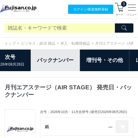
0
ログイン/
新規無料
登録
カート
メニュー
トップ
ビジネス・経済 雑誌
求人・転職情報誌
月刊エアステージ（AIR S
次号
バックナンバー
増刊号・その他
026年08月28日
月刊エアステージ（AIR STAGE） 発売日・バッ
クナンバー
次号：2026年10月・11月合併号 (発売日2026年08月28日)
紙
―