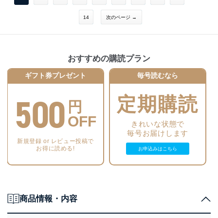
国家公務員の仕事図鑑
記 イエローページ（募集情報） AD AD
鈴木理紗さん 活躍の舞台は空港全域 グランドスタッフの仕事を知ろう
グランドスタッフ採用会社訪問／【東京国際空港（羽田空港）】ANAエ
14
次のページ →
60 多彩なフィールドで活躍するスペシャリスト
アポートサービス JALスカイ スカイマーク ソラシドエア 【成田国際空
空港で働く国家公務員職種カタログ
港】ANA成田エアポートサービス 空港ターミナルサービス 【関西国際空
港】ANA関西空港 Kスカイ CKTS 関西エアポートオペレーションサービ
62 航空機の安全を地上から見守る 航空管制官
ス 【大阪国際空港（伊丹空港）】ANA大阪空港 JALスカイ大阪 【新千歳
おすすめの購読プラン
空港】ANA新千歳空港 JALスカイ札幌 AIRDO 【県営名古屋空港（小牧空
66 不法入国を防いで日本の安全を守る 入国審査官
港）】エスエーエス 【中部国際空港】ANA中部空港 ドリームスカイ名古
ギフト券プレゼント
毎号読むなら
屋 【福岡空港】ANA福岡空港 JALスカイ九州 【北九州空港】スターフラ
68 社会悪物品の密輸を水際で防ぐ 税関検査官
イヤー 【那覇空港】ANA沖縄空港 JALスカイエアポート沖縄 面接対策、
企業分析、語学力etc… グランドスタッフになる方法 ちーくまin the sky
500
定期購読
70 日本への感染症の侵入を防ぐ最前線 検疫官
間違い探し 私らしく働けるANAグループ企業 ANAテレマートで輝く 読
円
者プレゼント Readers’ With（読者のお便りページ）／NOKOの笑え！受
72 不法入国や不法在留の外国人に対処する 入国警備官
OFF
験者 航空人WEBのご案内 外資系CA Tokoのチャットルーム CA＆グラン
きれいな状態で
ドスタッフ 筆記試験講座／国語／英語／社会／理数 バックナンバーコレ
74 空港で働くプロの公務員になるには
毎号お届けします
クション 次号予告／編集後記 イエローページ（募集情報） AD AD
国家公務員試験の基本と対策
新規登録 or レビュー投稿で
お得に読める!
お申込みはこちら
商品情報・内容