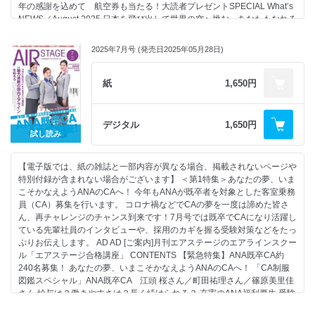
72 アジア・オセアニアの若者が日本で学ぶ JALスカラシップ
ページ).／よりぬきNOKOの笑う受験者 AD 外資系CA Tokoのチャットル
年の感謝を込めて 航空券も当たる！大読者プレゼントSPECIAL What’s
35 11月24日（月・祝）に開催決定！
73 日本のエアライン機種カタログ
ーム CA＆グランドスタッフ 筆記試験講座／国語／英語／社会／理数 バ
NEWS／August 2025 日本を飛び出して世界の空へ挑む あなたもなれる
今回はオンラインでも参加可能
80 注目求人PICK UP
ックナンバーコレクション 次号予告／編集後記 イエローページ（募集情
外資系CA！ CA制服図鑑スペシャル「マレーシア航空」客室乗務員 小川
「エアステージCA就職セミナー
81 Readers’ With（読者のお便りページ）
報） AD AD
祐実さん 6人の現役日本人CAに聞いたリアルボイス 外資系エアライン
2025秋」
2025年7月号 (発売日2025年05月28日)
81 よりぬきNOKOの笑う受験者
の仕事と日常 キャセイパシフィック航空 中村 愛さん スターラックス航
85 外資系CA Tokoのチャットルーム
空 栁澤 慧さん エアアジア X 櫻井 睦さん スクート 荒木 美の里さん
38 内匠淳氏推奨
86 CA&グランドスタッフ 筆記試験講座
エティハド航空 内藤 満さん／宮原エリンさん 一覧で分かる、その数30
紙
1,650円
2メートル先から輝く！
94 バックナンバーコレクション
社以上 日本人CAが在籍する外資系エアライン 近年実施された募集まと
面接官の記憶に残る好印象メイク
96 次号予告／編集後記
め 主な外資系各社のCA採用状況 外資系エアラインのCAになるために
97 イエローページ（募集情報）
知っておきたいこと 外資系CAになるためのマレーシア留学 クルーラウ
デジタル
1,650円
42 エアステージおすすめの人気スクールをご紹介
ンジが選ばれる理由 未来の自分が袖を通す日を想像して あこがれのCA
試し読み
秋のスクールガイド2025
制服ガイド あなたもいつか着る日がきっと来る「国内エアライン」 仕立
てのよいスーツスタイル「ヨーロッパ系エアライン」 エットーレ・ビロ
46 あこがれの現場を実際に見にいこう！
【電子版では、紙の雑誌と一部内容が異なる場合、掲載されないページや
ッタが大活躍「中東系エアライン」 カジュアルで機能性重視「米系エア
読者モデルが行く会社訪問
特別付録が含まれない場合がございます】 ＜第1特集＞あなたの夢、いま
ライン」 華やかな民族衣装がせいぞろい「アジア系エアライン」 「エア
スターフライヤー編
こそかなえようANAのCAへ！ 今年もANAが既卒者を対象とした客室乗務
ステージ・エアラインスクール」のご案内 グランドスタッフ入門 ANA
員（CA）募集を行います。 コロナ禍などでCAの夢を一度は諦めた皆さ
グランドスタッフの訓練 ちーくまin the sky 間違い探し このままでは終わ
4 What’s NEWS／December 2025
ん、再チャレンジのチャンス到来です！7月号では既卒でCAになり活躍し
れない……落ちたことから学ぶ“私の伸ばし方”悔しさを力に変えて、次こ
ている先輩社員のインタビューや、採用のカギを握る受験対策などをたっ
そ合格！ CA＆グランドスタッフに不合格？でも大丈夫！ 自己分析を見
45 ちーくまin the sky 間違い探し
ぷりお伝えします。 AD AD [ご案内]月刊エアステージのエアラインスクー
直して、合格をゲットせよ！ まだ間に合う！これから受験できるエアラ
ル「エアステージ合格講座」 CONTENTS 【緊急特集】ANA既卒CA約
イン、発表！ エッセイCAになるための教科書 CA＆グランドスタッフ 今
57 ご案内 一人ひとりに寄り添う、アットホームなそらの学校
240名募集！ あなたの夢、いまこそかなえようANAのCAへ！ 「CA制服
月の採用事情 Readers’ With（読者のお便りページ）／よりぬきNOKOの
エアステージ・エアラインスクール
図鑑スペシャル」ANA既卒CA 江頭 桜さん／町田祐理さん／篠原美里佳
笑う受験者 AD 外資系CA Tokoのチャットルーム CA＆グランドスタッフ
さん 給与は？働きやすさは？長く続けられる？ 充実のANA福利厚生 受験
筆記試験講座／国語／英語／社会／理数 バックナンバーコレクション 次
76 ご案内 イカロスアカデミー 管制官合格講座
対策、採用試験の流れ、重視されること 2025年こそ、ANA CAになる 悩
号予告／編集後記 イエローページ（募集情報） AD AD