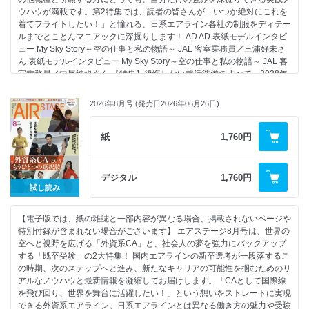
ウハウが満載です。第2特集では、読者の皆さんが「いつか絶対にこれを
着てフライトしたい！」と憧れる、日系エアライン各社の制服をディテー
ルまでとことんマニアックに深掘りします！ AD AD 表紙モデルインタビ
ュー My Sky Story～空の仕事と私の物語～ JAL 客室乗務員／三浦好未さ
ん 表紙モデルインタビュー My Sky Story～空の仕事と私の物語～ JAL 客
室乗務員／中尾純也さん 【特集】後悔しない就活準備のすべて 2028年
卒、本気のスタートダッシュ 「何から始める？」が分かる夏 2028年新卒
者が今すぐできること 次は、あなたの番。 JAL新人CA・大川華澄さんの
2026年8月号 (発売日2026年06月26日)
その後 書くほど“私”が見えてくる「 強み」と「エピソード」が深まる 徹
底的に自己分析 40日間・3ステップの集中カリキュラム めざせ、
TOEIC600点！ 夏休み、英語集中特訓計画 満点不要！ 通過できればOK
紙
1,760円
SPIも玉手箱も怖くない！ CA筆記試験攻略法 初めてでも安心！ OG・OB
訪問「 予約」と「質疑応答」マニュアル 自分に合う会社を探そう！ 新卒
者のための日本のエアライン「社風の違い」の見抜き方 企業研究でもう
デジタル
1,760円
ひとつ大切な視点 社風と並んで大切な「会社規模」 そもそも私の適性は
試し読み
どっち？ CA vs. グランドスタッフ職種徹底比較 面接に応用できる！
CA・グランドスタッフにふさわしい「第一印象」の作り方 Part1：基本
【電子版では、紙の雑誌と一部内容が異なる場合、掲載されないページや
のスーツ編「100点満点の就活スタイル」 Part2：小物・着こなし編
特別付録が含まれない場合がございます】 エアステージ8月号は、世界の
「差がつくスタイリング術」 Part3：表情・顔まわり編「知性と信頼感を
空へと視野を広げる「外資系CA」と、社会人の夢を強力にバックアップ
アピールするヘア＆メイク」 Part4：エントリーシート対策編「書類選考
する「既卒受験」の2大特集！ 国内エアラインの新卒選考が一段落するこ
を通過するエントリー写真」 ANA CAだった恩師の背中を追いかけて コ
の時期、次のステップへと進み、新たなキャリアの可能性を掴むためのリ
ロナ禍で遠回りしてつかんだ夢 復活！読者プレゼント 【第2特集】いつ
アルなノウハウと最新情報を凝縮してお届けします。「CAとして国際線
かこの制服を、わたしが着る 日本のエアラインCA制服ビジュアルブック
を飛び回り、世界を舞台に活躍したい！」という想いをストレートに実現
／JALグループ ANAグループ Peach フジドリームエアラインズ／AIRDO
できる外資系エアライン。日系エアラインとは異なる働き方の魅力や受験