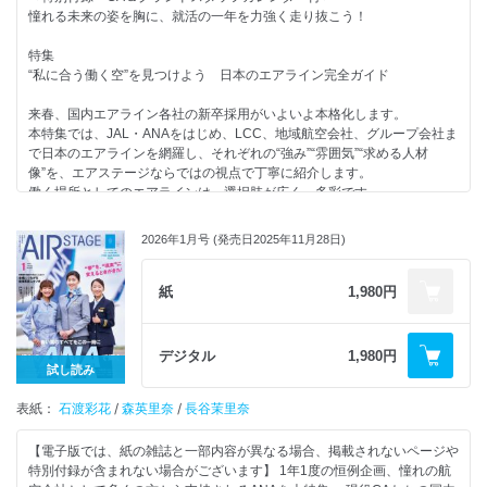
のリアル
春のスクールガイド2026
憧れる未来の姿を胸に、就活の一年を力強く走り抜こう！
2 一度の登録で複数社にエントリーできる！
地上でも活躍する先輩たち CAの知見を未来のフライトへつなぐ “空地一
2026年3月 就活スケジュールと今月やっておきたいこと
「JALグループリクルートセンター」新設
体”で創り出す最高のおもてなし
CAになるための教科書
特集
56 航空業界志望の中高生必見！
2025年入社の新人CAが教える 私がJALに合格した理由
CA、グランドスタッフをめざす方へ―「航空就活に役立つ！おすすめＭ
“私に合う働く空”を見つけよう 日本のエアライン完全ガイド
オープンキャンパスガイド2026
合否を分ける評価ポイントを徹底チェック JAL CAの模擬面接に挑戦
ＯＯＫ」
60 移住して日本各地の魅力を発信！
2025年度は「学校推薦コース」を新設 JAL客室乗務職のインターンシ
Readers’ With（読者のお便りページ）
来春、国内エアライン各社の新卒採用がいよいよ本格化します。
「JALふるさとアンバサダー」新体制スタート
ップを知ろう
エアステージ・エアラインスクール人気講師が伝授する「受験生が得する
本特集では、JAL・ANAをはじめ、LCC、地域航空会社、グループ会社ま
仕事仲間を超えた、一生モノの絆 JAL CA “同期のチカラ“座談会
ヒント」
で日本のエアラインを網羅し、それぞれの“強み”“雰囲気”“求める人材
【連載】
CAの現場から経営の最前線へ 多彩なキャリアの選択肢としての“社
外資系CA Tokoのチャットルーム
像”を、エアステージならではの視点で丁寧に紹介します。
62 空の現場で働こう！
長”JALサンライト社長 城田純子さん
AD
働く場所としてのエアラインは、選択肢が広く、多彩です。
注目求人PICK UP
JAL CAの福利厚生～空の仕事を支える安心の仕組み～ 長く、楽しく、
CA＆グランドスタッフ 筆記試験講座（国語／英語／社会／理数）
自分らしく輝ける“働く空”を、ぜひ見つけてください。
63 あこがれの現場を実際に見にいこう！
自分らしく働く
AD
読者モデルが行く会社訪問 ZIPAIR編
鶴丸の誇りを胸に、最高のバトンをつなぐ JALグループ会社のプロた
2026年1月号 (発売日2025年11月28日)
バックナンバーコレクション
【掲載エアライン】
72 外資系CA Tokoのチャットルーム
ち
CONTENTS
全日本空輸／ANAグループ グランドスタッフ
73 エアライン就活のモヤモヤを解決！
J-AIR
AD
日本航空／JALグループ グランドスタッフ
紙
1,980円
みんなのお悩み相談室
日本トランスオーシャン航空
AD
ANAウイングス／ジェイエア／日本トランスオーシャン航空／エアージ
75 エアステージ・エアラインスクール人気講師が伝授する
日本エアコミューター
ャパン／スカイマーク／AIRDO／ソラシドエア／スターフライヤー／フ
「受験生が得するヒント」
琉球エアーコミューター
ジドリームエアラインズ／Peach／ZIPAIR／ジェットスター・ジャパン／
76 CAになるための教科書
デジタル
1,980円
北海道エアシステム
スプリング・ジャパン／IBEXエアラインズ／日本エアコミューター／琉
78 CA＆グランドスタッフ
試し読み
ZIPAIR
球エアーコミューター／北海道エアシステム／オリエンタルエアブリッジ
筆記試験講座（国語／英語／社会／理数）
ジェットスター・ジャパン
表紙：
／天草エアライン／トキエア
石渡彩花
/
森英里奈
/
長谷茉里奈
87 AIR STAGE バックナンバー紹介
スプリング・ジャパン
JALスカイ
第2特集
【電子版では、紙の雑誌と一部内容が異なる場合、掲載されないページや
JALグランドサービス
プロの指導で近づく憧れのCA＆グランドスタッフ
特別付録が含まれない場合がございます】 1年1度の恒例企画、憧れの航
JALエンジニアリング
合格を引き寄せる就活レッスン