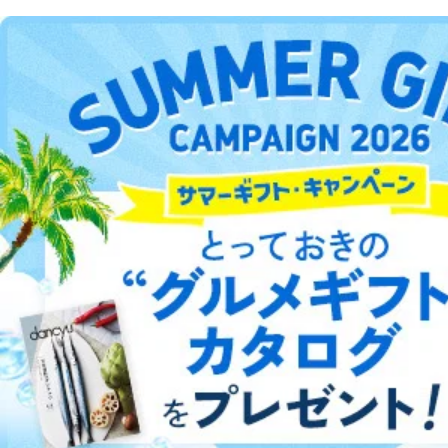
DOWNLOAD FOR ANDROID
ご利用方法はこちら
総合案内
アフィリエイト
採用情報
プレスリリース
お問い合わせ
利用規約
プライバシーポリシー
特定商取引法に基づく表示
会社案内
出版社の皆様へ
投資家の皆様へ
サイトマップ