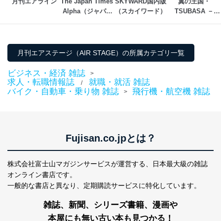
月刊エアライン
The Japan Times 
SKYWARD国内版
翼の王国・
Alpha（ジャパン
（スカイワード）
TSUBASA －
タイムズアルフ
GLOBAL WINGS
ァ）
－
月刊エアステージ（AIR STAGE）の所属カテゴリ一覧
ビジネス・経済 雑誌
>
求人・転職情報誌
就職・就活 雑誌
/
バイク・自動車・乗り物 雑誌
飛行機・航空機 雑誌
>
Fujisan.co.jpとは？
株式会社富士山マガジンサービスが運営する、
日本最大級の雑誌
オンライン書店です。
一般的な書店と異なり、
定期購読サービスに特化しています。
雑誌、新聞、シリーズ書籍、漫画や
本屋にも無い古い本も見つかる！