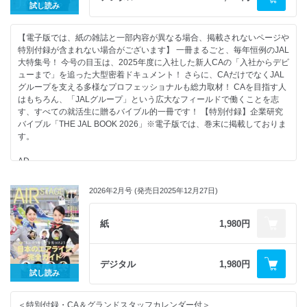
攻略法
試し読み
［エアステージ］編集部おすすめ！ 客室乗務員＆グランドスタッフを志
自己分析、TOEIC、インターンシップ…「いまやるべきこと」が全部分か
そもそもCA＆グランドスタッフの応募書類とは？
望するなら読んでおきたい必読書
る！
受かるエントリーシート（ES）って、どんなもの？
あこがれの現場を実際に見にいこう！ 読者モデルが行く会社訪問J-AIR編
はじめての航空就活
【電子版では、紙の雑誌と一部内容が異なる場合、掲載されないページや
AIって使っていいの？
（ご案内）エアステージ・エアラインスクール
ゼロから分かる準備＆合格ステップ
特別付録が含まれない場合がございます】 一冊まるごと、毎年恒例のJAL
どんなスナップ写真を送ればいいの？
外資系CA Tokoのチャットルーム
大特集号！ 今号の目玉は、2025年度に入社した新人CAの「入社からデビ
合否を分けるのはココ！「会いたい」と思わせるエントリー動画の作り方
日系各社、2027年度CA＆GS新卒採用募集要項収録！ 空の現場で働こ
36 働きたい場所から見つける
ューまで」を追った大型密着ドキュメント！ さらに、CAだけでなくJAL
採用担当者を惹きつける！通過するエントリーシート CA＆グランドスタ
う！注目求人PICK UPスペシャル
あなたにぴったりの航空業界お仕事MAP
グループを支える多様なプロフェッショナルも総力取材！ CAを目指す人
ッフ合格者の「書き方・見せ方」
Readers’ With（読者のお便りページ）
40 似たような制服を着ているが実はかなり違う
はもちろん、「JALグループ」という広大なフィールドで働くことを志
「なぜこの会社か」を論理的に証明している 合格した先輩たちの志望動
エアステージ・エアラインスクール人気講師が伝授する「受験生が得する
CAとグランドスタッフのお仕事比較
す、すべての就活生に贈るバイブル的一冊です！ 【特別付録】企業研究
機
ヒント」
42 「いつ」「何を」すべきかがパッと分かる！
バイブル「THE JAL BOOK 2026」※電子版では、巻末に掲載しておりま
あなたの応募書類をより良くするヒント いますぐ応用できる選考突破の
CAになるための教科書
2028年度新卒版 航空就活カレンダー
す。
実践テクニック
CA＆グランドスタッフ筆記試験講座（国語／英語／社会／理数）
44 運命の一社を見つける第一歩
その一文が不合格の落とし穴かも？NG例→OKの書き換え例で見るエント
AD
自分を知る「自己分析」ワーク
AD
リーシート提出前チェックリスト
バックナンバーコレクション
46 「なぜうちの会社？」に自信を持って答えるために
AD
準備不足を感じている人へ TOEICと適性検査で落ちない戦略
CONTENTS
“好き”だけじゃない企業研究
AD
画面の向こうにいるのは「人」か「AI」か？ オンライン面接とAI面接の
2026年2月号 (発売日2025年12月27日)
AD
48 時間がある「この夏」こそ動き出す最大のチャンス！
AD
違いと対策を徹底解説
AD
TOEIC600点と就活を有利に進める資格
【大特集】惹きつける“ 鶴丸”の魅力 あの日、夢見たJALへ。
【第2特集】就活に効く！ 航空ニュース1年分丸わかり 内定に近づく重要
50 参加しないと不利になる？
表紙モデルインタビュー My Sky Story～空の仕事と私の物語～ JAL 客室
紙
1,980円
トピック総整理
インターンシップ＆早期選考「本当のところ」
乗務員 伊東 紗耶乃さん
世界の仲間が、あなたの同僚に ベトナムCA1期生、ANAの空を飛ぶ
52 独学？スクール？自分に合う対策を見つけよう
表紙モデルインタビュー My Sky Story～空の仕事と私の物語～ エアバス
空の現場で働こう！ 注目求人PICK UP
エアラインスクール活用術
A350副操縦士 清田 将史さん
デジタル
1,980円
ANAグループの「エアージャパン」がCA経験者を募集
54 夢をかなえるルートはさまざまある
新人CAの入社からデビューまで私たち、憧れの空へ飛び立ちます！
試し読み
あこがれの現場を実際に見にいこう！ 読者モデルが行く会社訪問 JALス
中高生のための航空業界進路相談室
TJD-18組 涙と笑顔の密着ドキュメント
カイ編
JALのCAになったら、こんな毎日が待っている 誌上体験！ 国際線乗務
（ご案内）エアステージ・エアラインスクール
＜特別付録・CA＆グランドスタッフカレンダー付＞
【そのほか】