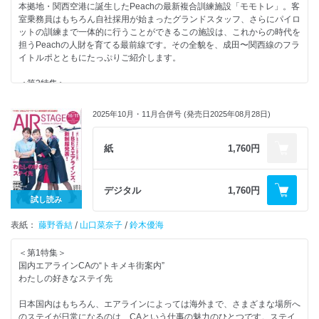
・「そらあい2025」空を愛する女性たちを励ます賞 表彰式レポート
ANAの現役CA4人が打ち明ける わたしの就活戦略
本拠地・関西空港に誕生したPeachの最新複合訓練施設「モモトレ」。客
自分本来の実力を発揮するために本番の環境で徹底シミュレーション
室乗務員はもちろん自社採用が始まったグランドスタッフ、さらにパイロ
ANA CAの模擬面接に挑戦
ットの訓練まで一体的に行うことができるこの施設は、これからの時代を
特集
CA以外の多彩な職種も知ろう 先輩社員が語るANAの幅広い仕事
担うPeachの人財を育てる最前線です。その全貌を、成田〜関西線のフラ
“私に合う働く空”を見つけよう
未来の同僚は世界にもいる 海外ベースCAのANAへの想い
イトルポとともにたっぷりご紹介します。
日本のエアライン完全ガイド
青い翼を支えるのはチームの力 ANAグループの仲間たち
CA＆グランドスタッフ 書類選考突破のカギは応募写真にあり！合格につ
＜第2特集＞
2 日本各地にある“空の仕事”
ながる最強写真スタジオ
夢を掴むための“努力と工夫”すべて教えます
CAとグランドスタッフを採用する日本のエアライン ベースMAP
空の現場で働こう！ 注目求人PICK UP
内定者に聞く！これが私の合格メソッド
2025年10月・11月合併号 (発売日2025年08月28日)
4 全日本空輸
Readers With（読者のお便りページ）
6 ANAグループ グランドスタッフ
【新連載！】エアステージ・エアラインスクール人気講師が伝授する 受
2025年新卒採用で、見事JALとANAから内定を得た先輩たちの「合格メ
8日本航空
験生が得するヒント
ソッド」を公開する特集です。書類作成から面接対策まで、リアルな体験
紙
1,760円
10 JALグループ グランドスタッフ
CAになるための教科書
談は就活に役立つヒント満載です。
12 ANAウイングス
外資系CA Tokoのチャットルーム
13 ジェイエア
読者プレゼント
＜第3特集＞
デジタル
1,760円
14 日本トランスオーシャン
CA＆グランドスタッフ 筆記試験講座（国語／英語／社会／理数）
航空管制官、入国審査官、入国警備官、税関、検疫、その最前線の仕事に
試し読み
航空
CONTENTS
迫る
15 エアージャパン
AD
表紙：
空港を支える国家公務員の仕事図鑑
藤野香結
/
山口菜奈子
/
鈴木優海
16 スカイマーク
AD
18 AIRDO
（裏表紙）【特別付録】THE ANA BOOK 2026
空の仕事は、CAやグランドスタッフだけに限りません。航空管制官、入
＜第1特集＞
20 ソラシドエア
（表紙）【特別付録】THE ANA BOOK 2026 ※このページから御覧くだ
国審査官、税関、検疫など、公務員として空港を舞台に活躍できる仕事も
国内エアラインCAの“トキメキ街案内”
22 スターフライヤー
さい
あります。空港での多彩なキャリアを知ることで、空の仕事の世界はさら
わたしの好きなステイ先
24 フジドリームエアラインズ
に広がるはずです。まずは12月号で、それぞれの業務内容を詳しく学ん
26 Peach
でみましょう。
日本国内はもちろん、エアラインによっては海外まで、さまざまな場所へ
28 ZIPAIR
のステイが日常になるのは、CAという仕事の魅力のひとつです。ステイ