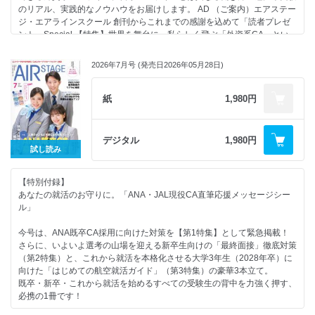
ZIPAIR／ソラシドエア／ジェットスター・ジャパン スプリング・ジャパ
のリアル、実践的なノウハウをお届けします。 AD （ご案内）エアステー
ン スターフライヤー／スカイマーク 空の現場で働こう！注目求人PICK
ジ・エアラインスクール 創刊からこれまでの感謝を込めて「読者プレゼ
UP 【2026年8月】航空就活スケジュールと今月やっておきたいこと あこ
ント」Special 【特集】世界を舞台に、私らしく飛ぶ「外資系CA」とい
がれの現場を実際に見にいこう！読者モデルが行く会社訪問／スプリン
うもうひとつの選択肢 日本人CAも着こなしている 華麗なる外資系エア
グ・ジャパン編 （ご案内）エアステージ・エアラインスクール 【短期集
ライン制服 外資系でかなえた私らしい働き方 現役日本人CAのリアルボ
中連載】グランドスタッフ志望者のための空港と仕事の基礎知識 外資系
2026年7月号 (発売日2026年05月28日)
イス／エティハド航空 野村クレアニコルさん キャセイパシフィック航
CA Tokoのチャットルーム エアライン就活のモヤモヤを解決！ みんなの
空 芳賀進哉さん スターラックス航空 伊藤智裕さん エアアジア 鎗柄有
お悩み相談室 エアステージ・エアラインスクール 人気講師が伝授する
未さん スクート 桐生杏美さん どこに住む？ どこへ飛ぶ？ 日本人CAが在
紙
1,980円
「受験者が得するヒント」 CAになるための教科書 CA＆グランドスタッ
籍する外資系エアラインＭAP 採用はある？ どんな人が合格する？ 外資
フ 筆記試験講座（国語／英語／社会／理数） エアステージ「教科書シ
系エアラインのCAになるために知っておきたいこと 企業文化は？ キャリ
リーズ」ムックのご案内 「AIR STAGE」バックナンバーのご案内
アパスは？ 外資系エアラインと日本のエアラインCAの違い 外資系エアラ
デジタル
1,980円
CONTENTS AD AD （裏表紙）【特別付録】“就活手帖” （表紙）【特別付
インに応募してみよう／STEP1：オンラインエントリー STEP2：英文履
試し読み
録】“就活手帖” ※このページから御覧ください
歴書 STEP3：カバーレター STEP4：採用試験の内容 【第2特集】い
つ募集が出ても焦らない！働きながらCAをめざす「既卒受験の教科書」
【特別付録】
求められる人材像は新卒と同じ？ 既卒ならではの合格する人の共通点
あなたの就活のお守りに。「ANA・JAL現役CA直筆応援メッセージシー
「転職理由」をポジティブに伝える技術 面接官の目を引く「既卒ES」の
ル」
書き方 面接官はあなたの「ここ」を見ている！ 社会人経験を武器にする
既卒の面接突破術 憧れた空へ転職した先輩たちに学ぶ 既卒現役CAの志望
今号は、ANA既卒CA採用に向けた対策を【第1特集】として緊急掲載！
動機と受験対策 どんな人が夢をかなえている？データから浮かび上がる
さらに、いよいよ選考の山場を迎える新卒生向けの「最終面接」徹底対策
既卒合格者像 空の現場で働こう！ 注目求人PICK UP 志望者必見！JAL、
（第2特集）と、これから就活を本格化させる大学3年生（2028年卒）に
インターンシップ募集 が始まる！ 【短期集中新連載！】グランドスタッ
向けた「はじめての航空就活ガイド」（第3特集）の豪華3本立て。
フ志望者のための空港と仕事の基礎知識 【2026年7月】航空就活スケジ
既卒・新卒・これから就活を始めるすべての受験生の背中を力強く押す、
ュールと今月やっておきたいこと あこがれの現場を実際に見にいこう！
必携の1冊です！
読者モデルが行く会社訪問／ANAウイングス編 （ご案内）エアステー
ジ・エアラインスクール 外資系CA Tokoのチャットルーム エアライン就