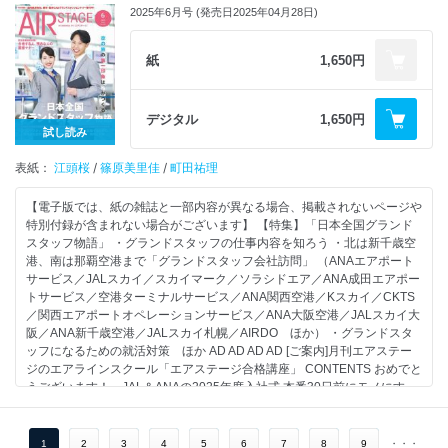
める既卒受験者の質問に 採用担当者丹下さんがズバリ答えます JAL＆
2025年6月号 (発売日2025年04月28日)
77 読者プレゼント
ANA新卒CA面接直前！ 今からでもできる合格法／＜Part1＞元JAL CA竹
房純子さんが面接官の視点で解説 JAL＆ANA面接を突破するには ＜
78 CAになるための教科書
Part2＞匿名だからこそ語れる JAL＆ANA合格者本音の面接レポート ＜
紙
1,650円
Part3＞これだけはおさえておきたい！ 面接直前の仕上げコンテンツ10
80 空の現場で働こう！ 注目求人PICK UP
面接当日のピンチ！ こんなときどうする？ What’s NEWS／July 2025
【特集】大手2社以外でCAになるという選択肢「魅力満載の国内エアライ
デジタル
1,650円
81 Readers’ With（読者のお便りページ）
ンを知ろう」 （スカイマーク）ピンチを切り抜けてきたチームワークで
試し読み
顧客満足度3年連続日本一を達成 （AIRDO）大好きだから、その魅力を伝
81 よりぬきNOKOの笑う受験者
表紙：
えたい北海道にこだわり続けるエアライン （ソラシドエア）九州・沖縄
江頭桜
/
篠原美里佳
/
町田祐理
は人も風土も温かい そんな大地に空から「笑顔の種をまく。」 （スター
85 外資系CA Tokoのチャットルーム
フライヤー）クールでスタイリッシュな漆黒の美学 快適なキャビンを包
【電子版では、紙の雑誌と一部内容が異なる場合、掲載されないページや
む温かい笑顔 （フジドリームエアラインズ）カラフルな飛行機は個性豊
特別付録が含まれない場合がございます】 【特集】「日本全国グランド
86 CA&グランドスタッフ 筆記試験講座
かな地方を象徴機内サービスでも地方の魅力を発信する （IBEXエアライ
スタッフ物語」 ・グランドスタッフの仕事内容を知ろう ・北は新千歳空
（国語／英語／社会／理数）
ンズ）仙台から全国の地方都市を結ぶ「東北の翼」 小型ジェット機に2人
港、南は那覇空港まで「グランドスタッフ会社訪問」 （ANAエアポート
で乗務 （Peach）新たなビジョンを掲げさらなる進化を目指す就航13周
サービス／JALスカイ／スカイマーク／ソラシドエア／ANA成田エアポー
94 バックナンバーコレクション
年を迎えた関西発、フーシアピンクの翼 （ジェットスター・ジャパン）
トサービス／空港ターミナルサービス／ANA関西空港／Kスカイ／CKTS
乗客がカスタマイズした空の旅をさらに楽しく快適なものにしていく
／関西エアポートオペレーションサービス／ANA大阪空港／JALスカイ大
96 次号予告／編集後記
（スプリング・ジャパン）国境を越えて地域を愛する気持ちが強固な日中
阪／ANA新千歳空港／JALスカイ札幌／AIRDO ほか） ・グランドスタ
の架け橋を築いていく 地元や地域に寄り添い空を飛ぶ 個性派エアライ
ッフになるための就活対策 ほか AD AD AD AD [ご案内]月刊エアステー
97 イエローページ（募集情報）
ンでかなえるCAの夢 航空業界志望の中高生必見！「オープンキャンパス
ジのエアラインスクール「エアステージ合格講座」 CONTENTS おめでと
ガイド2025」 ちーくまin the sky 間違い探し 読者プレゼント Readers’
うございます！ JAL＆ANAの2025年度入社式 本番30日前にモノにす
58 第３特集 航空管制、入国審査、税関、検疫、入国警備
With（読者のお便りページ）／よりぬきNOKO 「航空人」WEBのご案内
る！ 合格する人、残念な人の面接マナー What?s NEWS／June 2025
――その最前線の仕事に迫る
外資系CA Tokoのチャットルーム CA＆グランドスタッフ 筆記試験講座／
【特集】空の旅の第一印象は私がつくる 日本全国グランドスタッフ物語
空港を支える
国語／英語／社会／理数 バックナンバーコレクション 次号予告／編集後
グランドスタッフ制服図鑑「ANAエアポートサービス」 太田健介さん／
1
2
3
4
5
6
7
8
9
・・・