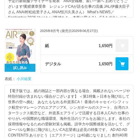
予定の新制服デザイナーを発表 ANA全職種、装い一新へ おめでとうご
64 自信をもってエアラインに挑戦！美しい歯並びで笑顔美人
28 JAL合格！ 武田万里永さん
ざいます!黄綬褒章受章 レジェンドCAが語る仕事の流儀 JAL/伊藤夫臣子
67 CA&グランドスタッフの面接試験を突破せよ！過去質問から分析する
自己分析で発見した「自分らしさ」を
表紙 IBEXエアラインズCA
さん ANA/村松絵里子さん ANA/恒川久美さん） What’s NEWS／
傾向と対策
一貫して伝えることが大切
September 2025 “なりたい”気持ちを、本気に変える! CA＆グランドス
72 ANAグランドスタッフのナンバーワンが決定！第18回空港カスタマー
4 IBEXエアラインズ、新制服発表！
タッフ就活スタートBOOK （表紙モデルインタビュー）My Sky Story?空
サービス スキルコンテスト開催
29 JAL合格！ 喜多川杏樹さん
10 表紙モデルインタビュー My Sky Story〜空の仕事と私の物語〜
の仕事と私の物語?／日本航空 客室乗務員 堤 真菜さん JALスカイ グラン
76 空港の“現場力”を支える女性たちへ 「そらあい2025」空を愛する女性
2025年8月号 (発売日2025年06月27日)
［エアステージ］を読み込んで
IBEXエアラインズ 客室乗務員 藤野香結さん／山口菜奈子さん／鈴木優
ドスタッフ マツモト美咲さん 華やかさの裏側にある役割と責任を知ろ
たちを励ます賞 表彰式レポート
JALを徹底的に企業研究
海さん
う CAの仕事とやりがいをまるっと解説 フライトに密着!CAのリアルな
80 空の現場で働こう！ 注目求人PICK UP
16 IBEXエアラインズのCAになろう
一日 入社後の生活とキャリアパス CAに求められる適性とアプローチ方法
紙
1,650円
81 Readers With（読者のお便りページ）
30 ANA合格！ 青木楓菜さん
18 読者モデルが聞きたかったあんなこと、こんなこと
新卒者を積極採用!日本の航空会社を知る 空港のプロとして生きる、その
83エアステージ・エアラインスクール人気講師が伝授する 受験生が得す
伝えたいことを自分の言葉で語るために
内定者はこれをやって合格した！
魅力と使命 グランドスタッフの仕事とやりがいをまるっと解説 空港の
るヒント
企業研究と自己分析はとても重要
30 進化するJALの猛暑対策 現場に“涼”を届けるユニフォームを導入
最前線で働くグランドスタッフの一日 グランドスタッフに求められる適
78 CAになるための教科書
デジタル
1,650円
32 教えてくれる先生はスプリング・ジャパンのCA！
性とアプローチ方法 入社後の生活とキャリアパス 採用試験で重視されて
85 外資系CA Tokoのチャットルーム
試し読み
31 ANA合格！ 松尾美空さん
インターナショナルジュニアカレッジ2025開講
いる“第一印象”を完璧に! CA＆グランドスタッフに合格するためのヘア
86 CA&グランドスタッフ 筆記試験講座（国語／英語／社会／理数）
就活はひとりで対策せず
34 What’s NEWS
表紙：
メイク 読者モデルが体験!ANA＆JALの施設見学+誌上OG訪問 就活の第
小川祐実
より多くの人の力を借りるのがおすすめ
38 特集 国内エアラインCAの“トキメキ街案内” わたしの好きなステ
一歩はここから始めよう! 実際の訓練施設を見学できる「ANA Blue Base
イ先
Tour」 目の前の本物の飛行機にモチベーションが上がる「JAL SKY
【電子版では、紙の雑誌と一部内容が異なる場合、掲載されないページや
32 年々前倒しされている！
56 フライト、ステイ、スタンバイ…気になる勤務スケジュールのすべ
MUSEUM?JAL工場見学?」 就活初心者さんはここからスタート! ゼロか
特別付録が含まれない場合がございます】 ＜第1特集＞日本を飛び出して
CA&グランドスタッフ就活スケジュール
て
ら始めるエアライン研究入門 持っておくと自己アピールに使える! CA合
世界の空へ挑む あなたもなれる外資系CA！ 香港のキャセイパシフィッ
58 読者モデルが行く会社訪問 スカイマーク編
格に一歩近づくためにとっておきたい資格 ［新連載］あこがれの現場を
ク航空やマレーシアのエアアジアX、シンガポールのスクート、台湾のス
34 今日からさっそく始めよう
63 ご案内 エアステージ・エアラインスクール
実際に見にいこう! 読者モデルが行く会社訪問 AIRDO(エア・ドゥ)編
ターラックス航空など、外資系エアラインで活躍する日本人CAの 仕事の
合格に近づく就活コンテンツ
64 ちーくまin the sky間違い探し
（ご案内）一人ひとりに寄り添う、アットホームなそらの学校「エアステ
やりがいや国際的な職場環境、海外生活のリアルをお届けします。各社の
65 読者プレゼント
ージ・エアラインスクール」 読者プレゼント ちーくまin the sky 間違い探
採用情報やなるための受験対策も掲載。語学力や国際感覚を活かして、グ
2 ANA 2026年度入社内定式開催
66 グランドスタッフ入門
し グランドスタッフ入門／航空券の読み方 CAになるための教科書 ［新
ローバルな舞台に飛び出したいCA志望者は必見の特集です。 AD AD AD
未来をつなぐ翼、ここから飛び立つ
70 CAになるための教科書
連載］空の現場で働こう!注目求人PICK UP Readers’ With(読者のお便り
CONTENTS ありがとう［エアステージ］は40歳になりました 創刊40周