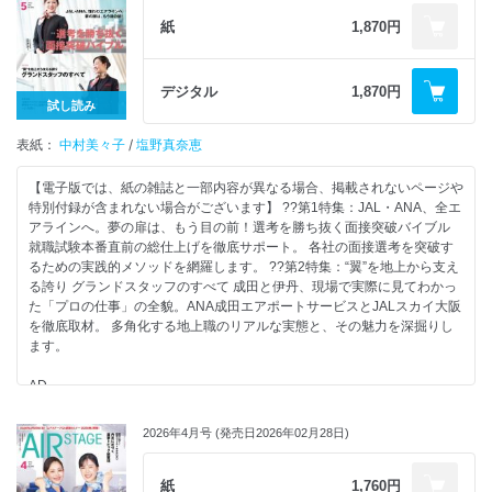
ニューアルを実施
五感をくすぐる本物の体験 JAL、新サービスが続々デビュー！
紙
1,870円
2028年度新卒生必見！ 航空業界を目指すなら、時間のある大学3年の夏
【特集】JAL・ANAとも違う濃いチームワーク 自分らしく躍動！ “独自ブ
が最大のチャンスです。
ランドエアライン”という舞台
職種比較MAPや就活カレンダー、運命の1社を見つける自己分析ワークか
毎年採用を行っている11社にフォーカス “独自ブランドエアライン” 企
デジタル
1,870円
ら深い企業研究のやり方、TOEICやインターンシップの「本当のところ」
業研究ガイド／スカイマーク
試し読み
まで、今すぐ始めるべきアクションを完全網羅。中高生のための航空業界
AIRDO
進路相談室も掲載しています。
表紙：
ソラシドエア
中村美々子
/
塩野真奈恵
スターフライヤー
【その他の注目記事】
Peach
【電子版では、紙の雑誌と一部内容が異なる場合、掲載されないページや
・エントリーシステムがグループで一元化「JALグループリクルートセン
ZIPAIR
特別付録が含まれない場合がございます】 ??第1特集：JAL・ANA、全エ
ター」新設
ジェットスター・ジャパン
アラインへ。夢の扉は、もう目の前！選考を勝ち抜く面接突破バイブル
・移住して日本各地の魅力を発信！「JALふるさとアンバサダー」新体制
スプリング・ジャパン
就職試験本番直前の総仕上げを徹底サポート。 各社の面接選考を突破す
スタート
フジドリームエアラインズ
るための実践的メソッドを網羅します。 ??第2特集：“翼”を地上から支え
・あこがれの現場を実際に見にいこう！ 読者モデルが行く会社訪問
IBEXエアラインズ
る誇り グランドスタッフのすべて 成田と伊丹、現場で実際に見てわかっ
ZIPAIR編
オリエンタルエアブリッジ
た「プロの仕事」の全貌。ANA成田エアポートサービスとJALスカイ大阪
・航空業界志望の中高生必見！オープンキャンパスガイド2026
仕事も生活も大切にしたい人へ……地元で叶えるCAの夢 “空”と“暮らし”の
を徹底取材。 多角化する地上職のリアルな実態と、その魅力を深掘りし
両立で私らしく働く
ます。
ーCONTENTSー
神戸空港ベース／スカイマーク
新千歳空港ベース／AIRDO
AD
＜特別付録＞
北九州空港ベース／スターフライヤー
AD
あなたの就活のお守りに。
合否を分けるのは 「御社で働きたい！」という本気度 書類・面接選考
表紙モデルインタビュー My Sky Story～空の仕事と私の物語～ JAL 客室
ANA・JAL現役CA直筆応援メッセージシール
2026年4月号 (発売日2026年02月28日)
突破のポイント
乗務員中村美々子さん
書類選考 「熱意」を伝えるESの作り方
表紙モデルインタビュー My Sky Story～空の仕事と私の物語～ JALスカ
＜特集＞
面接選考 「本気度」と「自分らしさ」をアピール
イ グランドスタッフ塩野真奈恵さん
紙
1,760円
人事のホンネと先輩CAの合格ストーリー