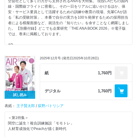
空会社として多くの方から支持されるANAを大特集。 現役CAたちの国内
JALカーゴサービス
線・国際線フライトに密着し、その一日をリアルに追いかけるほか、保
ジャルロイヤルケータリング
CAの就職試験では、基本的な能力に加えて、会社の顔としての立ち居振
安・サービス要員として活躍するための訓練や教育の現場、先輩CAが語
JALナビア
る舞い、言葉遣い、協調性、語学力など、求められる要素は多岐にわたり
る「私の受験対策」、本番で自分の実力を100％発揮するための採用担当
JALUX
ます。
者による模擬面接など、就活生の「知りたい」を余すことなく網羅しまし
Readers’ With（読者のお便りページ）
さらに昨今はオンライン選考や動画提出が一般化し、以前にも増して「表
た。 【別冊付録】どこでも企業研究「THE ANA BOOK 2026」※電子版
エアステージ・エアラインスクール人気講師が伝授する「受験生が得する
現力・伝える力」が問われています。
では、巻末に掲載しております。
ヒント」
そこで活用したいのがCAスクールです。
AD
本特集では、面接で光る話し方、所作・身だしなみ、動画選考で差がつく
AD
読者プレゼント
見せ方、企業研究のポイントなど、CAスクールで身につくスキルやサポ
AD
AD
ート内容を実例とともにわかりやすく紹介します。
AD
空の現場で働こう！ 注目求人PICK UP
2025年12月号 (発売日2025年10月28日)
【大特集】青い翼のすべてをこの一冊に憧れのANAで輝く
CA＆グランドスタッフ 筆記試験講座（国語／英語／社会／理数）
【特別付録・カレンダー】
（表紙モデルインタビュー）My Sky Story～空の仕事と私の物語～／ANA
CONTENTS
JAL Group × ANA Group
客室乗務員 石渡彩花さん
紙
1,760円
「エアステージCA就職セミナー2026春」のご案内
CA & Ground Staff Calendar 2026
（表紙モデルインタビュー）My Sky Story～空の仕事と私の物語～／副操
AD
〜Spirit of Hospitality〜
縦士 長谷 茉里奈さん
（裏表紙）【特別付録】THE JAL BOOK 2026
※電子版では、巻末に掲載しております。
（表紙モデルインタビュー）My Sky Story～空の仕事と私の物語～／グロ
（表紙）【特別付録】THE JAL BOOK 2026 ※このページから御覧くだ
デジタル
1,760円
ーバルスタッフ技術職 森 英里奈さん
さい
試し読み
【その他主なコンテンツ】
フライトの舞台裏、全部見せます！／羽田～那覇線プレミアムクラスに乗
・あこがれの現場を実際に見にいこう！ 読者モデルが行く会社訪問 ソ
表紙：
務する「空の仕事人」ANAチーフパーサーの一日に密着
王子賢太郎
/
荻野パトリシア
ラシドエア編
成田～サンフランシスコ線ビジネスクラスに乗務する 新人CA、辰巳さん
・自身をもってエアラインに挑戦 キレイな歯並びで笑顔美人
の接客力と使命感を見た12時間
＜第1特集＞
・CA&グランドスタッフの面接試験を突破せよ！ 過去質問から分析す
これぞ空飛ぶ仕事の醍醐味！ “私が好きなステイ先と旅の楽しみ方”座談会
関空に誕生！複合訓練施設「モモトレ」
る傾向と対策
働き方も自分らしくデザイン 母となっても輝き続けるANAのCAたち
人材育成強化でPeachが描く新時代
・第18回空港カスタマーサービス スキルコンテスト開催
信頼できる安全とサービスはこうして醸成される ANA CA訓練の現場