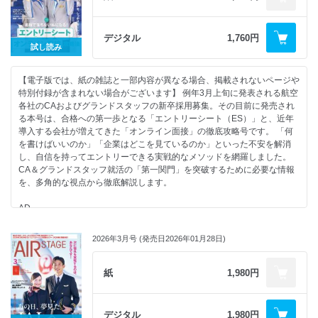
新卒CAを採用する独自ブランドエアライン 面接過去問集
憧れの制服を着用して“本物の現場”へ「JAL CA体験プログラム」学生コ
ANA既卒CA 募集に備えよ！
【特別企画】JAL CA新卒採用“夏ターム” 勝ち抜くための直前・受験対
ース密着レポート
策
【特集】JAL・ANA、憧れのエアラインへ夢の扉は、もう目の前！ 選考
6 採用担当者に根掘り葉掘りきいた
デジタル
1,760円
2026年度もキャリア採用を実施予定！ ANA既卒CA募集に備えよ！
を勝ち抜く面接突破バイブル
ANA既卒CA採用 選考突破のポイント
試し読み
空の現場で働こう！注目求人PICK UP
“過去最高の自分”で臨むために 合格を引き寄せる面接術
8 CA採用担当者の﨑山菜乃さんが本音でアンサー！
ここでしか聞けない本音トークが続々！「エアステージCA就職セミナー
今日から実践！面接でも応用！ 現役ANA CAに教わる未来のCAのための
既卒の「知りたい！」に全力回答Q＆A
【電子版では、紙の雑誌と一部内容が異なる場合、掲載されないページや
2026春」誌上ハイライト
マナー講座
10 ANA CAは長く働ける！
特別付録が含まれない場合がございます】 例年3月上旬に発表される航空
あこがれの現場を実際に見にいこう！読者モデルが行く会社訪問 JALグ
エアステージ・エアラインスクールの講師が熱血指導！ 模擬面接から学
待遇＆福利厚生と入社後のキャリア
各社のCAおよびグランドスタッフの新卒採用募集。その目前に発売され
ランドサービス編
ぶ合格に近づく実践ポイント
12 表紙モデルインタビュー My Sky Story～空の仕事と私の物語～
る本号は、合格への第一歩となる「エントリーシート（ES）」と、近年
（ご案内）エアステージ・エアラインスクール
合格をつかみ取った先輩たちから学ぶ！ 面接頻出質問と模範回答集
ANA 既卒客室乗務員
導入する会社が増えてきた「オンライン面接」の徹底攻略号です。 「何
外資系CA Tokoのチャットルーム
【第2特集】“翼”を地上から支える誇りグランドスタッフのすべて
北村 廉さん／佐々木菜摘さん／渡邉ことみさん
を書けばいいのか」「企業はどこを見ているのか」といった不安を解消
【新連載】エアライン就活のモヤモヤを解決！みんなのお悩み相談室
現場で実際に見て分かった 成田と伊丹、グランドスタッフの仕事の全貌
し、自信を持ってエントリーできる実戦的なメソッドを網羅しました。
エアステージ・エアラインスクール 人気講師が伝授する「受験生が得す
（ANA成田エアポートサービス／JALスカイ大阪）
＜第2特集＞
CA＆グランドスタッフ就活の「第一関門」を突破するために必要な情報
るヒント」
笑いもあれば涙もある GSの仕事、本当のところ全部教えます
面接官の視点でひもとく“合否の分かれ目”
を、多角的な視点から徹底解説します。
CAになるための教科書
採用担当者に聞いた グランドスタッフに合格する人とは？
内定をつかむ！最終面接のリアルと極意
CA＆グランドスタッフ 筆記試験講座（国語／英語／社会／理数）
「求められる人材像」と「採用試験」を解説 航空会社＆空港別グランド
AD
エアステージ「教科書シリーズ」ムックのご案内
スタッフへの道標／ANAグループ
20 面接官はどこを見ている？
AD
「AIR STAGE」バックナンバーのご案内
JALグループ
・身だしなみと立ち居振る舞い
ANA、JALが求める“人財像”を徹底理解！「エアステージCA就職セミナー
CONTENTS
独自ブランドエアライン
・個人面接
2026年3月号 (発売日2026年01月28日)
2026 春」開催！
AD
外資系エアライン
26 こんなときどうする？
表紙モデルインタビュー My Sky Story～空の仕事と私の物語～ ANA 客室
AD
総代理店
・最終面接対策 Q＆A
乗務員 加藤野乃香さん
紙
1,980円
空港インフォメーションスタッフ
28 夢をつかんだ先輩たちの覆面座談会
表紙モデルインタビュー My Sky Story～空の仕事と私の物語～ ANA 客室
拠点・寮・働き方、運命の1社はここ！ あなたにぴったりな会社選び
合格者が肌で感じた「最終面接」
乗務員 都築優美さん
グランドスタッフを志望するなら知っておきたい 空港の基礎知識
【特集】書類で落ちない私になる！エントリーシート＆オンライン面接
デジタル
1,980円
【2026年4月】 航空就活スケジュールと今月やっておきたいこと
＜第3特集＞