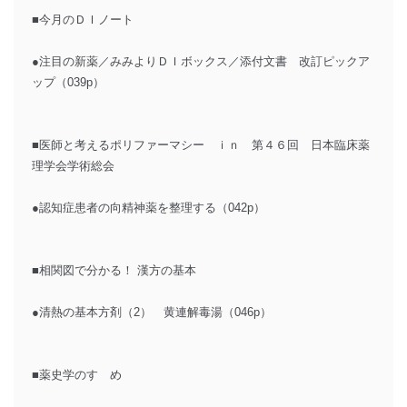
■今月のＤＩノート
●注目の新薬／みみよりＤＩボックス／添付文書 改訂ピックア
ップ（039p）
■医師と考えるポリファーマシー ｉｎ 第４６回 日本臨床薬
理学会学術総会
●認知症患者の向精神薬を整理する（042p）
■相関図で分かる！ 漢方の基本
●清熱の基本方剤（2） 黄連解毒湯（046p）
■薬史学のすゝめ