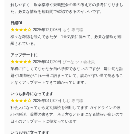
に、これらの法令及びその他の規範を常に適合させま
解しやすく、服薬指導や疑義照会の際の考え方の参考になりまし
す。
た。必要な情報を短時間で確認できるのがいいです。
個人情報の安全管理措置
日経DI
★★★★☆
2025年12月06日
もう 専門職
当社は、個人情報の正確性及び安全性を確保するため
様々な雑誌を読んできたが、1番気楽に読めて、必要な情報が網
に、下記セキュリティ対策をはじめとする安全対策を実
施し、個人情報の漏えい、滅失またはき損の防止及び是
羅されている。
正に努めます。
アップデートに
アクセス制御
★★★★★
2025年04月20日
ぴーなっつ 会社員
個人データを取り扱うことのできる機器及び当
業務に忙しくてなかなか自己学習できないのですが、毎回旬な話
該機器を取り扱う従業者を明確化し、 個人データ
への不要なアクセスを防止しています。
題やDI情報がこれ一冊に詰まっていて、読みやすい量で飽きるこ
となくアップデートできて助かっています。
アクセス者の識別と認証
機器に標準装備されているユーザー制御機能
いつも参考になってます
（ユーザーアカウント制御）により、個人情報デ
★★★★☆
2025年04月02日
しむ 専門職
ータベース等を取り扱う情報システムを使用する
社会人になってから定期購読を利用してます ガイドラインの改
従業者を識別・認証しています。
訂や解説、薬歴の書き方、考え方などたまになる情報が多いので
外部からの不正アクセス等の防止
日々のアップデートに役立っています
個人データを取り扱う機器等のオペレーティン
グシステムを最新の状態に保持しています。
いつも役に立ってます