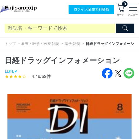
0
ログイン/
新規無料
登録
カート
メニュー
トップ
看護・医学・医療 雑誌
薬学 雑誌
日経ドラッグインフォメーショ
日経ドラッグインフォメーション
日経BP
★★★★☆
4.49/69件