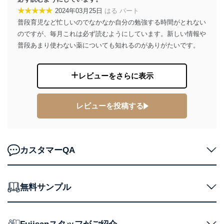
TEL：0570-200-223
★★★★★
2024年03月25日
はる パート
FAX：03-5459-7073
普段育児など忙しいのでなかなか自分の勉強する時間がとれない
e-mail：
cs@fujisan.co.jp
のですが、毎月これは必ず読むようにしています。新しい情報や
改訂：2025年2月20日
普段あまり使わない薬についても知れるのがありがたいです。
制定：2005年4月1日
株式会社富士山マガジンサービス
代表取締役会長 西野 伸一郎
レビューをさらに表示
個人情報の取扱いについて
１．個人情報保護管理者
レビューを投稿する
当社は以下の個人情報保護管理者を設置し、個人情報保
護管理者の責任のもと、個人情報を取得・アクセス・利
用・提供・管理いたします。
カスタマーQA
東京都渋谷区南平台町16-11
株式会社富士山マガジンサービス
代表取締役会長 西野 伸一郎
無料サンプル
個人情報保護管理者: 経営管理グループディレクター 前
田 嘉也
２．利用目的