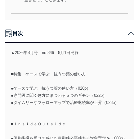
目次
▲2026年8月号 no.346 8月1日発行
■特集 ケースで学ぶ 抗うつ薬の使い方
●ケースで学ぶ 抗うつ薬の使い方（020p）
●専門医に聞く処方にまつわる５つのギモン（022p）
●タイムリーなフォローアップで治療継続率が上昇（028p）
■ＩｎｓｉｄｅＯｕｔｓｉｄｅ
●個別指導を受けて感じた違和感公平感ある対象選定を（003p）