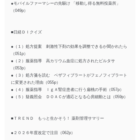
●モバイルファーマシーの先駆け 「移動し得る無料投薬所」
（049p）
■日経ＤＩクイズ
●（１）処方提案 刺激性下剤の効果を調整できるか聞かれたら
（051p）
●（２）服薬指導 高カリウム血症に処方されたビルタサ
（053p）
●（３）処方箋を読む ベザフィブラートがフェノフィブラート
に変更された理由（055p）
●（４）服薬指導 ＩｇＡ腎症患者に行う扁桃の手術（057p）
●（５）疑義照会 ＤＯＡＣが適応となる心房細動とは（059p）
■ＴＲＥＮＤ もっと生かそう！ 薬剤管理サマリー
●２０２６年度改定で注目（062p）