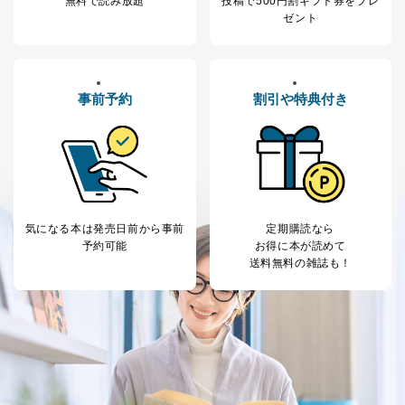
無料で読み放題
投稿で
500円割ギフト券をプレ
提供先企業に個人情報を開示することがあります。
ゼント
委託・提供先企業は具体的には以下のような企業です
が、これらに限りません。
委託先：カスタマーサポート支援会社 、クレジ
ットカード決済などの決済代行・料金回収会社、
事前予約
割引や特典付き
広告配信サービス会社
提供先：出版社、出版物発売元、卸売会社、販
売店など商品の供給者、梱包会社、配送会社、新
聞販売店などの梱包・配送・配達会社
４．開示対象個人情報の「開示」「訂正」等の請求につ
いて
気になる本は
発売日前から事前
定期購読なら
当社は、本人から、開示対象個人情報について利用目的
予約可能
お得に本が読めて
の通知を求められた場合には、遅滞なくこれに応じま
送料無料の雑誌も！
す。ただし、以下①～④のいずれかに該当する場合は、
利用目的の通知を行なうことはできません。そのとき
は、本人に遅滞無くその旨を通知するとともに、理由を
説明させていただきます。
①利用目的を本人に通知し、又は公表することによって
本人又は第三者の生命、身体、財産その他の権利利益を
害するおそれがある場合
②利用目的を本人に通知し、又は公表することによって