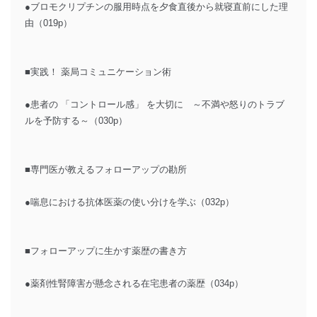
●ブロモクリプチンの服用時点を夕食直後から就寝直前にした理
由（019p）
■実践！ 薬局コミュニケーション術
●患者の 「コントロール感」 を大切に ～不満や怒りのトラブ
ルを予防する～（030p）
■専門医が教えるフォローアップの勘所
●喘息における抗体医薬の使い分けを学ぶ（032p）
■フォローアップに生かす薬歴の書き方
●薬剤性腎障害が懸念される在宅患者の薬歴（034p）