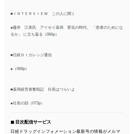
■ＩＮＴＥＲＶＩＥＷ この人に聞く
●藤井 江美氏 アイセイ薬局 変化の時代、 「患者のためにな
るか」 に立ち返る（066p）
■日経ＤＩカレッジ通信
●（068p）
■薬局経営者奮戦記 社長はつらいよ
●社長の顔（073p）
◼︎ 目次配信サービス
日経ドラッグインフォメーション最新号の情報がメルマ