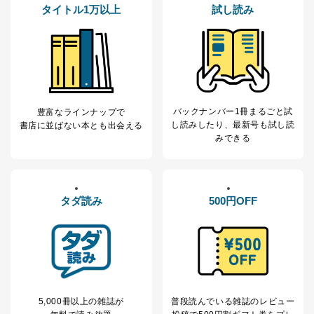
なお、6、7については、パートナー（提携企業）様又は
タイトル1万以上
試し読み
各SNS運営会社様にご請求いただきますようお願い致し
ます。
３．個人情報の第三者提供について
当社は、取得した個人情報を適切に管理し､あらかじめ
本人の同意を得ることなく第三者に提供することはあり
ません。ただし、次の場合は除きます。
バックナンバー1冊まるごと試
豊富なラインナップで
し読み
したり、最新号も試し読
法令に基づく場合
書店に並ばない本とも出会える
みできる
人の生命､身体または財産の保護のために必要があ
る場合であって、本人の同意を得ることが困難である
とき。
公衆衛生の向上または児童の健全な育成の推進の
ために特に必要がある場合であって、本人の同意を得
タダ読み
500円OFF
ることが困難である場合。
国の機関もしくは地方公共団体またはその委託を
受けた者が法令の定める事務を遂行することに対して
協力する必要がある場合であって、本人の同意を得る
ことにより当該事務の遂行に支障を及ぼすおそれがあ
るとき。
上記２．の利用目的を実施するために守秘義務を
結んだ企業に、業務の一部として個人情報の取扱いを
5,000冊以上の雑誌が
普段読んでいる雑誌のレビュー
委託・提供する場合、その業務に必要な範囲で委託・