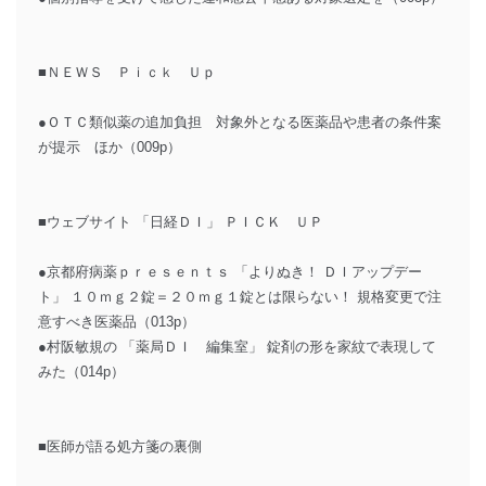
■ＮＥＷＳ Ｐｉｃｋ Ｕｐ
●ＯＴＣ類似薬の追加負担 対象外となる医薬品や患者の条件案
が提示 ほか（009p）
■ウェブサイト 「日経ＤＩ」 ＰＩＣＫ ＵＰ
●京都府病薬ｐｒｅｓｅｎｔｓ 「よりぬき！ ＤＩアップデー
ト」 １０ｍｇ２錠＝２０ｍｇ１錠とは限らない！ 規格変更で注
意すべき医薬品（013p）
●村阪敏規の 「薬局ＤＩ 編集室」 錠剤の形を家紋で表現して
みた（014p）
■医師が語る処方箋の裏側