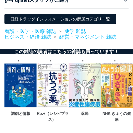
Fujisanスタッフがご紹介
当社が取り扱う開示対象個人情報の利用目的は次のとお
りです。
日経ドラッグインフォメーションの所属カテゴリ一覧
No
個人情報の種類
利用目的
購入商品の配送のため
看護・医学・医療 雑誌
薬学 雑誌
>
商品代金回収のため
ビジネス・経済 雑誌
経営・マネジメント 雑誌
>
ｅメール等による商品、サービ
ス、キャンペーン等の広告の案内
当社の定期購読サ
のため
この雑誌の読者はこちらの雑誌も買っています！
1
ービス等をご利用
個人が特定できない形で取得した
の方の個人情報
閲覧履歴や購買履歴等の情報を分
析して、趣味・嗜好に
応じた新商品・サービスに関する
広告のため
当社にお問合わせ
お問い合わせ対応、トラブル対
2
いただいた方の個
処、オペレーター教育など応対品
人情報
質向上のため
カスタマーQ＆Aサイトの投稿内容
の確認のため
ｅメール等によるカスタマーQ＆A
調剤と情報
Rp.+（レシピプラ
薬局
NHK きょうの健
当社カスタマーQ＆
サイトのサービス内容のご案内の
ス） 
康
3
Aサービス利用者
ため
ｅメール等による商品、サービ