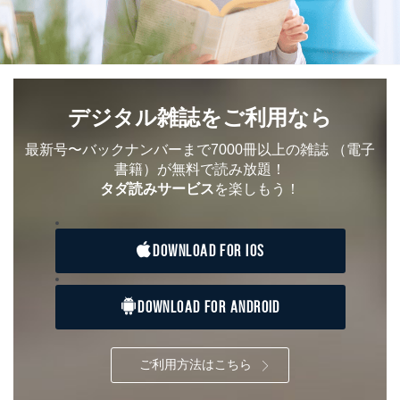
当該事業者の権利又は正当な利益を害するおそれがある
場合
③国の機関又は地方公共団体が法令の定める事務を遂行
することに対して協力する必要がある場合であって、利
用目的を本人に通知し、又は公表することによって当該
事務の遂行に支障を及ぼすおそれがあるとき
デジタル雑誌をご利用なら
④開示対象個人情報の利用目的が明らかな場合
最新号〜バックナンバーまで7000冊以上の雑誌
（電子
開示対象個人情報については、保有個人データの本人ま
たはその代理人からの利用目的の通知、開示、変更等
書籍）が無料で読み放題！
（内容の訂正、追加または削除）、利用停止等（「利用
タダ読みサービス
を楽しもう！
の停止または消去」「第三者への提供の停止」）の求め
に対応させていただいております。 当社顧客の皆様の
個人情報は「マイページ」にログインしていただくこと
DOWNLOAD FOR IOS
で、訂正、追加、変更を行っていただくことが出来ま
す。マイページをご利用いただけない方、その他の方に
つきましては、下記Aをご覧ください。 また、ご登録い
ただいた個人情報のうち、市町村などの名称および郵便
DOWNLOAD FOR ANDROID
番号、金融機関の名称あるいはクレジットカードの有効
期限など、商品のお届けやご請求を行う上で支障がある
情報に変更があった場合には、当社が登録情報を変更さ
ご利用方法はこちら
せていただく場合があります。
A.開示等の求めの申し出先、提出していただく書面等