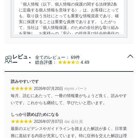
「個人情報（以下、個人情報の保護の関する法律第2条
に定義する個人情報を意味する）」は、お客様にとって
も、取り扱う当社にとっても重要な情報資産であり、確
実に保護することは重要な責務であります。 したがっ
て、当社は「個人情報保護」のための全社的な取り組み
を実施し、お客様への「安心」の提供及び社会的責任の
責務を果たすことを確実にいたします。
個人情報の取得・利用・提供について
レビュ
全てのレビュー：
69件
当社は、個人情報の取得・利用・提供に際して、その利
ー
総合評価：
★★★★☆
4.49
用目的を明確にし、本人の同意を得たうえで利用目的の
達成に必要な範囲内で適法かつ公正な手段によって取
得・利用・提供を行います。また、当社が保有している
読みやすいです
個人情報は、同意を得ずに目的外利用、第三者への提
★★★★★
2026年07月20日
mymi パート
供・開示は行いません。当社においてはこれらの取り組
毎月、読むにあたって、一冊の情報量がちょうど良く、読みやす
みを確実にするため、従業者等の教育を徹底してまいり
ます。また、目的外利用を行わないために、適切な管理
いです。これからも継続して、学びたいと思います。
措置を講じます。
しっかり読めばためになる
法令遵守
★★★★★
2026年07月07日
dai 会社員
最新のエビデンスやガイドラインを踏まえた解説が多く、日常業
当社は、個人情報に関連する法令、国が定める指針及び
務に直結する内容が充実しています。特に症例を交えた解説は理
その他の規範を遵守します。また、当社の管理の仕組み