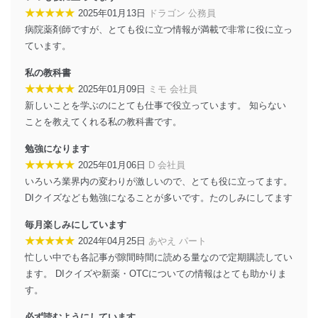
個人データを取り扱う機器等にセキュリティ対
★★★★★
2025年01月13日
ドラゴン 公務員
策ソフトウェア等を導入し、自動更新 機能等の活
病院薬剤師ですが、とても役に立つ情報が満載で非常に役に立っ
用により、これを最新状態としています。
ています。
情報システムの使用に伴う漏洩等の防止
私の教科書
メール等により個人データの含まれるファイル
を送信する場合に、当該ファイルへのパスワード
★★★★★
2025年01月09日
ミモ 会社員
を設定しています。
新しいことを学ぶのにとても仕事で役立っています。 知らない
ことを教えてくれる私の教科書です。
個人情報保護マネジメントシステムの継続的改善
勉強になります
当社は、内部監査及びマネジメントレビューの機会を通
★★★★★
2025年01月06日
D 会社員
じて、個人情報保護マネジメントシステムを継続的に改
善し、常に最良の状態を維持します。
いろいろ業界内の変わりが激しいので、とても役に立ってます。
DIクイズなども勉強になることが多いです。たのしみにしてます
苦情及び相談受付け窓口
毎月楽しみにしています
貴殿の個人情報及び当社の個人情報保護マネジメントシ
★★★★★
2024年04月25日
あやえ パート
ステムに関するご相談及び苦情については以下までご連
忙しい中でも各記事が隙間時間に読める量なので定期購読してい
絡ください。
適切、かつ迅速に対応させていただきます。
ます。 DIクイズや新薬・OTCについての情報はとても助かりま
す。
株式会社富士山マガジンサービス 個人情報問い合わせ
係
必ず読むようにしています。