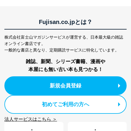
ス、キャンペーン等の広告に関す
るご案内のため
採用応募者の方の
4
採用選考、ご連絡のため
個人情報
Fujisan.co.jpとは？
当社の従業者の個
人事、総務などの雇用管理等のた
5
人情報
め
パートナー（提携
購入商品配送のため
株式会社富士山マガジンサービスが運営する、
日本最大級の雑誌
企業）からの委託
提携企業及びお客様がご購入され
オンライン書店です。
により当社の
た商品の発売元企業からのｅメー
6
一般的な書店と異なり、
定期購読サービスに特化しています。
定期購読サービス
ル等による商品、
等をご利用の方の
サービス、キャンペーン等の広告
雑誌、新聞、シリーズ書籍、漫画や
個人情報
に関するご案内のため
当社のサービス利用状況の把握お
本屋にも無い古い本も見つかる！
よびその分析のため
お問い合わせ対応、トラブル対
SNS公式アカウン
新規会員登録
処、オペレーター教育など応対品
7
トに登録された方
質向上のため
の個人情報
その他当社のプライバシーポリシ
ー等にて公表する利用目的達成の
初めてご利用の方へ
ため
※上記の利用目的のうちNo.1～5については保有個人デ
法人サービスはこちら ＞
ータ（開示対象個人情報）の利用目的であり、下記4.の
開示等のご請求に対応させていただきます。