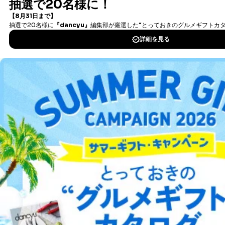
企業）からの委託
提携企業及びお客様がご購入され
書籍）が無料で読み放題！
により当社の
た商品の発売元企業からのｅメー
タダ読みサービス
を楽しもう！
6
定期購読サービス
ル等による商品、
等をご利用の方の
サービス、キャンペーン等の広告
個人情報
に関するご案内のため
DOWNLOAD FOR IOS
当社のサービス利用状況の把握お
よびその分析のため
DOWNLOAD FOR ANDROID
お問い合わせ対応、トラブル対
SNS公式アカウン
処、オペレーター教育など応対品
7
トに登録された方
質向上のため
の個人情報
その他当社のプライバシーポリシ
ご利用方法はこちら
ー等にて公表する利用目的達成の
ため
※上記の利用目的のうちNo.1～5については保有個人デ
ータ（開示対象個人情報）の利用目的であり、下記4.の
総合案内
開示等のご請求に対応させていただきます。
なお、6、7については、パートナー（提携企業）様又は
アフィリエイト
採用情報
各SNS運営会社様にご請求いただきますようお願い致し
ます。
プレスリリース
お問い合わせ
３．個人情報の第三者提供について
当社は、取得した個人情報を適切に管理し､あらかじめ
利用規約
プライバシーポリシー
特定商取引法に基づく表示
会社案内
出版社の皆様へ
投資家の皆様へ
サイトマップ
本人の同意を得ることなく第三者に提供することはあり