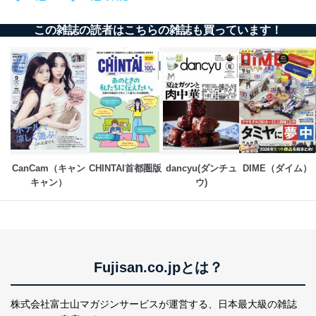
施し、個人情報の漏えい、滅失またはき損の防止及び是
正に努めます。
この雑誌の読者はこちらの雑誌も買っています！
アクセス制御
個人データを取り扱うことのできる機器及び当該
機器を取り扱う従業者を明確化し、 個人データへ
の不要なアクセスを防止しています。
アクセス者の識別と認証
機器に標準装備されているユーザー制御機能（ユ
ーザーアカウント制御）により、個人情報データ
ベース等を取り扱う情報システムを使用する従業
者を識別・認証しています。
CanCam（キャン
CHINTAI首都圏版
dancyu(ダンチュ
DIME（ダイム）
キャン）
ウ)
外部からの不正アクセス等の防止
個人データを取り扱う機器等のオペレーティング
システムを最新の状態に保持しています。
個人データを取り扱う機器等にセキュリティ対策
ソフトウェア等を導入し、自動更新 機能等の活用
により、これを最新状態としています。
Fujisan.co.jpとは？
情報システムの使用に伴う漏洩等の防止
メール等により個人データの含まれるファイルを
株式会社富士山マガジンサービスが運営する、
日本最大級の雑誌
送信する場合に、当該ファイルへのパスワードを