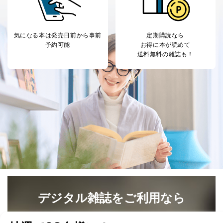
ス、キャンペーン等の広告の案内
当社の定期購読サ
のため
1
ービス等をご利用
個人が特定できない形で取得した
の方の個人情報
閲覧履歴や購買履歴等の情報を分
気になる本は
発売日前から事前
定期購読なら
析して、趣味・嗜好に
予約可能
お得に本が読めて
応じた新商品・サービスに関する
送料無料の雑誌も！
広告のため
当社にお問合わせ
お問い合わせ対応、トラブル対
2
いただいた方の個
処、オペレーター教育など応対品
人情報
質向上のため
カスタマーQ＆Aサイトの投稿内容
の確認のため
ｅメール等によるカスタマーQ＆A
当社カスタマーQ＆
サイトのサービス内容のご案内の
3
Aサービス利用者
ため
ｅメール等による商品、サービ
ス、キャンペーン等の広告に関す
るご案内のため
採用応募者の方の
4
採用選考、ご連絡のため
個人情報
デジタル雑誌をご利用なら
当社の従業者の個
人事、総務などの雇用管理等のた
5
人情報
め
最新号〜バックナンバーまで7000冊以上の雑誌
（電子
パートナー（提携
購入商品配送のため