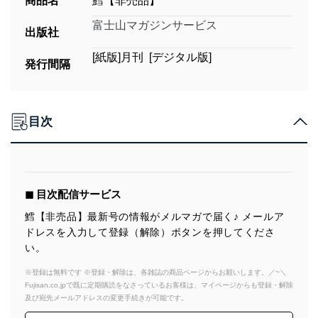
商品名
鱈【非売品】
富士山マガジンサービス
出版社
[紙版]月刊 [デジタル版]
発行間隔
目次
◼︎ 目次配信サービス
鱈【非売品】最新号の情報がメルマガで届く♪ メールア
ドレスを入力して登録（解除）ボタンを押してくださ
い。
※登録は無料です ※登録・解除は、各雑誌の商品ページからお願いします。／~＼
Fujisan.co.jpで既に定期購読をなさっているお客様は、マイページからも登録・解除
及び宛先メールアドレスの変更手続きが可能です。