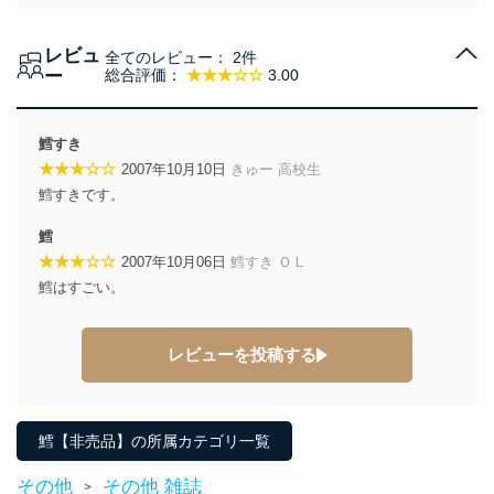
個人情報の取得・利用・提供について
レビュ
全てのレビュー：
2件
当社は、個人情報の取得・利用・提供に際して、その利
ー
総合評価：
★★★☆☆
3.00
用目的を明確にし、本人の同意を得たうえで利用目的の
達成に必要な範囲内で適法かつ公正な手段によって取
得・利用・提供を行います。また、当社が保有している
鱈すき
個人情報は、同意を得ずに目的外利用、第三者への提
★★★☆☆
2007年10月10日
きゅー 高校生
供・開示は行いません。当社においてはこれらの取り組
鱈すきです。
みを確実にするため、従業者等の教育を徹底してまいり
ます。また、目的外利用を行わないために、適切な管理
鱈
措置を講じます。
★★★☆☆
2007年10月06日
鱈すき ＯＬ
法令遵守
鱈はすごい。
当社は、個人情報に関連する法令、国が定める指針及び
その他の規範を遵守します。また、当社の管理の仕組み
レビューを投稿する
に、これらの法令及びその他の規範を常に適合させま
す。
個人情報の安全管理措置
鱈【非売品】の所属カテゴリ一覧
当社は、個人情報の正確性及び安全性を確保するため
その他
その他 雑誌
に、下記セキュリティ対策をはじめとする安全対策を実
>