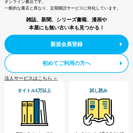
オンライン書店です。
設定しています。
一般的な書店と異なり、
定期購読サービスに特化しています。
個人情報保護マネジメントシステムの継続的改善
雑誌、新聞、シリーズ書籍、漫画や
当社は、内部監査及びマネジメントレビューの機会を通
本屋にも無い古い本も見つかる！
じて、個人情報保護マネジメントシステムを継続的に改
善し、常に最良の状態を維持します。
新規会員登録
苦情及び相談受付け窓口
貴殿の個人情報及び当社の個人情報保護マネジメントシ
ステムに関するご相談及び苦情については以下までご連
初めてご利用の方へ
絡ください。
適切、かつ迅速に対応させていただきます。
法人サービスはこちら ＞
株式会社富士山マガジンサービス 個人情報問い合わせ
タイトル1万以上
試し読み
係
TEL：0570-200-223
FAX：03-5459-7073
e-mail：
cs@fujisan.co.jp
改訂：2025年2月20日
制定：2005年4月1日
株式会社富士山マガジンサービス