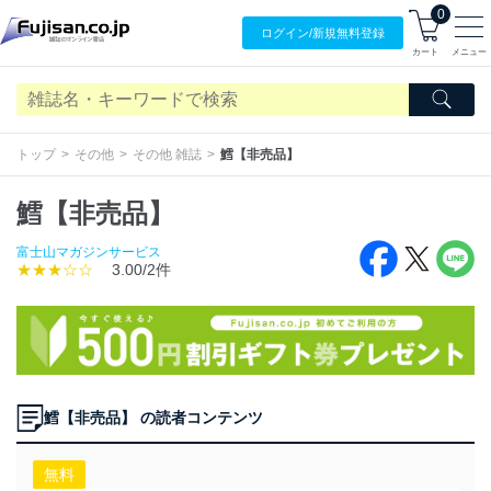
0
ログイン/
新規無料
登録
カート
メニュー
トップ
その他
その他 雑誌
鱈【非売品】
鱈【非売品】
富士山マガジンサービス
★★★☆☆
3.00/2件
鱈【非売品】 の読者コンテンツ
無料