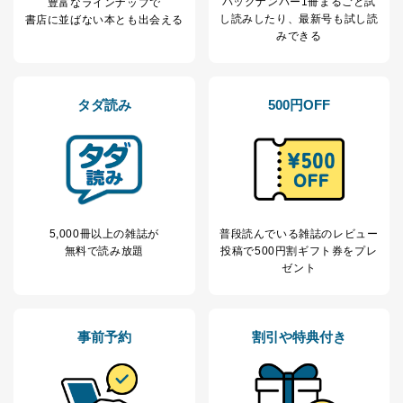
代表取締役会長 西野 伸一郎
バックナンバー1冊まるごと試
豊富なラインナップで
し読み
したり、最新号も試し読
書店に並ばない本とも出会える
個人情報の取扱いについて
みできる
１．個人情報保護管理者
当社は以下の個人情報保護管理者を設置し、個人情報保
タダ読み
500円OFF
護管理者の責任のもと、個人情報を取得・アクセス・利
用・提供・管理いたします。
東京都渋谷区南平台町16-11
株式会社富士山マガジンサービス
代表取締役会長 西野 伸一郎
個人情報保護管理者: 経営管理グループディレクター 前
田 嘉也
5,000冊以上の雑誌が
普段読んでいる雑誌のレビュー
無料で読み放題
投稿で
500円割ギフト券をプレ
２．利用目的
ゼント
当社が取り扱う開示対象個人情報の利用目的は次のとお
りです。
事前予約
割引や特典付き
No
個人情報の種類
利用目的
購入商品の配送のため
商品代金回収のため
ｅメール等による商品、サービ