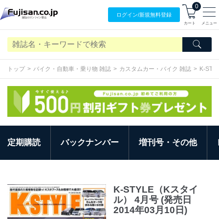
0
ログイン/
新規無料
登録
カート
メニュー
トップ
バイク・自動車・乗り物 雑誌
カスタムカー・バイク 雑誌
K-ST
定期購読
バックナンバー
増刊号・その他
K-STYLE（Kスタイ
ル） 4月号 (発売日
2014年03月10日)