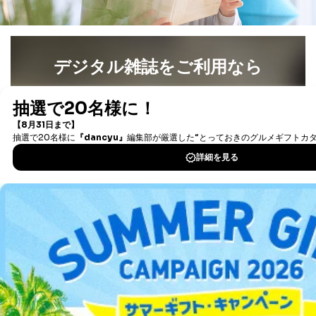
デジタル雑誌をご利用なら
最新号〜バックナンバーまで7000冊以上の雑誌
（電子
書籍）が無料で読み放題！
タダ読みサービス
を楽しもう！
DOWNLOAD FOR IOS
DOWNLOAD FOR ANDROID
ご利用方法はこちら
総合案内