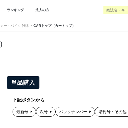
ランキング
法人の方
カー・バイク 雑誌
CARトップ（カートップ）
）
単品購入
下記ボタンから
最新号
次号
バックナンバー
増刊号・その他