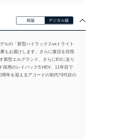
紙版
デジタル版
デルの「新型ハイラックスvsトライト
試乗もお届けします。さらに復活を目指
を期す新型エルグランド、さらにEVに走り
用のレイバックS:HEV、11年目で
50周年を迎えるアコードの初代?3代目の