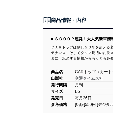
商品情報・内容
■ ＳＣＯＯＰ連発！大人気新車情
ＣＡＲトップは創刊５０年を超える
テナンス、そしてクルマ周辺のお役
まに、氾濫する情報からもっとも必
商品名
CARトップ（カート
出版社
交通タイムス社
発行間隔
月刊
サイズ
B5
発売日
毎月26日
参考価格
[紙版]550円 [デジタ