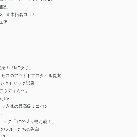
闘記」
奈／青木拓磨コラム
エア」
試乗！「MT女子」
アクセスのアウトドアスタイル提案
 エレクトリック試乗
アウディ入門」
たEV
ンツ入魂の最高級ミニバン
ル
ェック「YYの乗り物万歳！」
人師のクルマたちの告白」
42