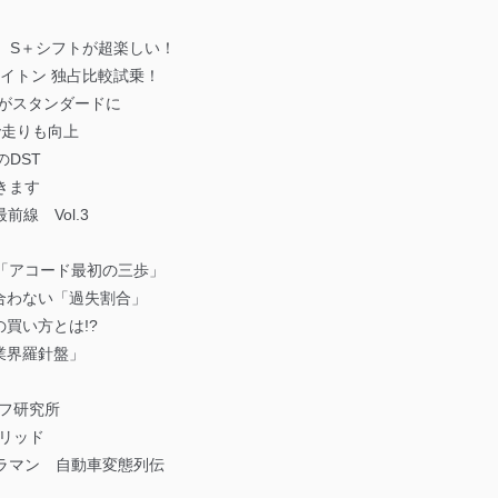
乗 S＋シフトが超楽しい！
ライトン 独占比較試乗！
がスタンダードに
で走りも向上
のDST
きます
線 Vol.3
「アコード最初の三歩」
合わない「過失割合」
買い方とは!?
業界羅針盤」
イフ研究所
ブリッド
ラマン 自動車変態列伝