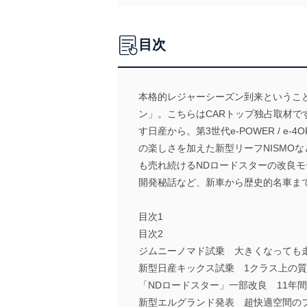
目次
本格的レジャーシーズン到来というこ
ン」。こちらはCARトップ独占取材
す日産から。第3世代e-POWER / 
の楽しさを加えた新型リーフNISMO
も売れ続けるNDロードスターの改良モデ
開発秘話など、新車から歴史的名車ま
目次1
目次2
ジムニーノマド試乗 大きくなっても
新型日産キックス試乗 1クラス上の
「NDロードスター」一部改良 11年
新型エルグランド発表 超快適空間の