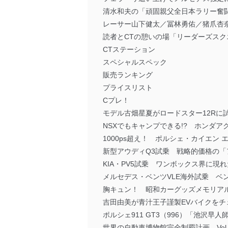
清水和夫の「頑固親父全日本ラリー奮
レーサー山下健太／冨林勇佑／猪爪杏
読者とCTの憩いの場「リーダーズスク
CTステーション
スペシャルスペック
販売ランキング
プライスリスト
Cプレ！
モデル古畑星夏がロードスター12Rに
NSXでもキャンプできる!? ホンダ
1000ps超え！ ポルシェ・カイエン
新型アウディQ3試乗 戦略的価格の「
KIA・PV5試乗 ワンボックス界に現れ
メルセデス・ベンツVLE海外試乗 ベ
胸キュン！ 昭和カーグッズメモリア
吉田由美が青汁王子謹製EVバイクをチ
ポルシェ911 GT3（996）「池沢早
世界の自動車博物館完全制覇計画 Vol.