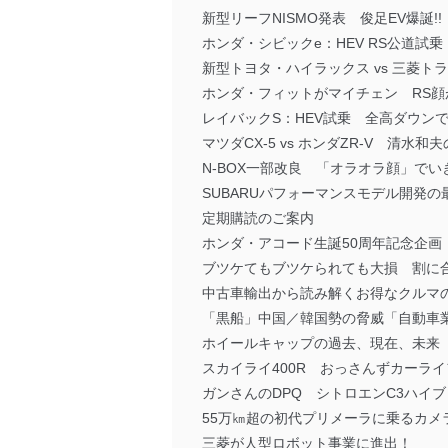
新型リーフNISMO発表 俊足EV爆誕!!
ホンダ・シビックe：HEV RS公道試
新型トヨタ・ハイラックス vs 三菱ト
ホンダ・フィットがマイチェン RS顔
レイバックS：HEV試乗 全高ダウン
マツダCX-5 vs ホンダZR-V 清水和夫
N-BOX一部改良 「オラオラ顔」でい
SUBARUパフォーマンスモデル開発の最前
定期購読のご案内
ホンダ・アコード生誕50周年記念企画
ブツケてもブツケられても大損 割に
中古車輸出から読み解くお得なクルマの
「黒船」中国／韓国勢の脅威「自動車
ホイールキャップの過去、現在、未来
スカイライ400R おっさんずカーラ
ガンさんのDPQ シトロエンC3ハイ
55万㎞超の初代プリメーラに乗るカメ
三菱が人型ロボット事業に進出！