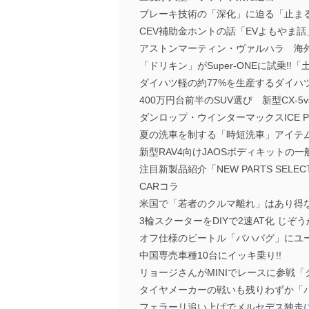
ブレーキ技術の「深化」に迫る「止ま
CEV補助金ホントの話「EVよもやま話
アストンマーティン・ヴァルハラ 海
「ドリキン」がSuper-ONEに試乗!!
ダイハツ軽の約77%を生産するダイハ
400万円台前半のSUV選び 新型CX-5vs
ダンロップ・ウインターマックスICE P
夏の洗車を制する「時短洗車」アイテ
新型RAV4向けJAOSボディキットの
注目新製品紹介「NEW PARTS SELEC
CARコラ
米国で「若者のクルマ離れ」はあり得ない
3輪スクーターをDIYで2速AT化 じぞ
オフ仕様のビートル「バハバグ」にユージ
中国専売車種10台にイッキ乗り!!
リョージさんがMINIでレースに参戦
タイヤメーカーの戦いも残りわずか「パド
フェラーリ追い上げでメルセデス独走に