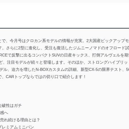
とで、今月号はクロカン系モデルの情報が充実。2大国産ピックアップモ
です。さらに2型に進化し、受注も復活したジムニーノマドのオフロード
e-4ORCEで反撃に出るコンパクトSUVの日産キックス、打倒アルヴェル
など、注目モデルが続々と登場します。そのほか、ストロングハイブリッド採
ル、迫力を増したN-BOXカスタムの詳細、新型CX-5の限界テスト、
で、CARトップならではの切り口で紹介します！
走破性はガチ
質感へ
間売れ続ける理由とは？
プレミアムミニバン