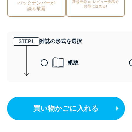
新規登録 or レビュー投稿で
バックナンバーが
お得に読める!
読み放題
雑誌の形式を選択
STEP
1
紙版
買い物かごに入れる