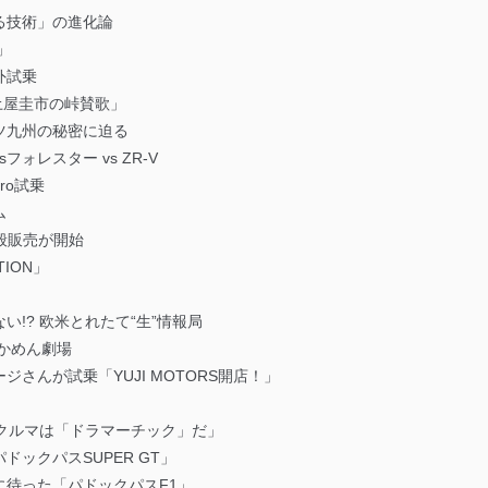
る技術」の進化論
」
外試乗
「土屋圭市の峠賛歌」
ツ九州の秘密に迫る
フォレスター vs ZR-V
ro試乗
ム
一般販売が開始
TION」
!? 欧米とれたて“生”情報局
うかめん劇場
さんが試乗「YUJI MOTORS開店！」
「クルマは「ドラマーチック」だ」
ックパスSUPER GT」
待った「パドックパスF1」