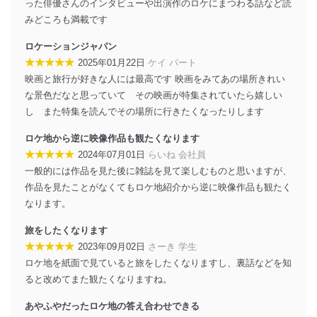
った俳優さんのインタビューや出演作のロケにまつわる話など読
アクセス制御
個人データを取り扱うことのできる機器及び当該
みどころも満載です
機器を取り扱う従業者を明確化し、 個人データへ
の不要なアクセスを防止しています。
ロケーションジャパン
★★★★★
2025年01月22日
ケイ パート
アクセス者の識別と認証
映画と旅行が好きな人には最高です 映画をみてあの場所きれい
機器に標準装備されているユーザー制御機能（ユ
な景色だなと思っていて その映画が特集されていたら嬉しい
ーザーアカウント制御）により、個人情報データ
ベース等を取り扱う情報システムを使用する従業
し また特集を読んでその場所に行きたくなったりします
者を識別・認証しています。
ロケ地から逆に映像作品も観たくなります
外部からの不正アクセス等の防止
★★★★★
2024年07月01日
らいね 会社員
個人データを取り扱う機器等のオペレーティング
一般的には作品を見た後に雑誌を見て楽しむものと思いますが、
システムを最新の状態に保持しています。
作品を見たことがなくてもロケ地紹介から逆に映像作品も観たく
個人データを取り扱う機器等にセキュリティ対策
なります。
ソフトウェア等を導入し、自動更新 機能等の活用
により、これを最新状態としています。
旅をしたくなります
情報システムの使用に伴う漏洩等の防止
★★★★★
2023年09月02日
さーき 学生
メール等により個人データの含まれるファイルを
ロケ地を紙面で見ていると旅をしたくなりますし、裏話などを知
送信する場合に、当該ファイルへのパスワードを
ると改めてまた観たくなりますね。
設定しています。
あやふやだったロケ地の答え合わせできる
個人情報保護マネジメントシステムの継続的改善