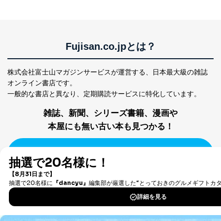
等をご利用の方の
サービス、キャンペーン等の広告
個人情報
に関するご案内のため
当社のサービス利用状況の把握お
よびその分析のため
お問い合わせ対応、トラブル対
Fujisan.co.jpとは？
SNS公式アカウン
処、オペレーター教育など応対品
7
トに登録された方
質向上のため
の個人情報
その他当社のプライバシーポリシ
株式会社富士山マガジンサービスが運営する、
日本最大級の雑誌
ー等にて公表する利用目的達成の
オンライン書店です。
ため
一般的な書店と異なり、
定期購読サービスに特化しています。
※上記の利用目的のうちNo.1～5については保有個人デ
ータ（開示対象個人情報）の利用目的であり、下記4.の
雑誌、新聞、シリーズ書籍、漫画や
開示等のご請求に対応させていただきます。
本屋にも無い古い本も見つかる！
なお、6、7については、パートナー（提携企業）様又は
各SNS運営会社様にご請求いただきますようお願い致し
ます。
新規会員登録
３．個人情報の第三者提供について
当社は、取得した個人情報を適切に管理し､あらかじめ
初めてご利用の方へ
本人の同意を得ることなく第三者に提供することはあり
ません。ただし、次の場合は除きます。
法人サービスはこちら ＞
法令に基づく場合