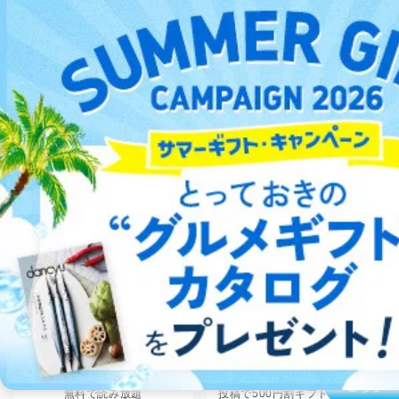
人の生命､身体または財産の保護のために必要がある
タイトル1万以上
試し読み
場合であって、本人の同意を得ることが困難であると
き。
公衆衛生の向上または児童の健全な育成の推進のため
に特に必要がある場合であって、本人の同意を得るこ
とが困難である場合。
国の機関もしくは地方公共団体またはその委託を受け
た者が法令の定める事務を遂行することに対して協力
する必要がある場合であって、本人の同意を得ること
バックナンバー1冊まるごと試
豊富なラインナップで
により当該事務の遂行に支障を及ぼすおそれがあると
し読み
したり、最新号も試し読
書店に並ばない本とも出会える
き。
みできる
上記２．の利用目的を実施するために守秘義務を結ん
だ企業に、業務の一部として個人情報の取扱いを委
託・提供する場合、その業務に必要な範囲で委託・提
供先企業に個人情報を開示することがあります。
タダ読み
500円OFF
委託・提供先企業は具体的には以下のような企業です
が、これらに限りません。
委託先：カスタマーサポート支援会社 、クレジッ
トカード決済などの決済代行・料金回収会社、広
告配信サービス会社
提供先：出版社、出版物発売元、卸売会社、販売
店など商品の供給者、梱包会社、配送会社、新聞
ご注文は
5,000冊以上の雑誌が
普段読んでいる雑誌のレビュー
販売店などの梱包・配送・配達会社
こちら
無料で読み放題
投稿で
500円割ギフト券をプレ