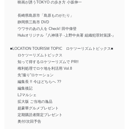
映画が誘うTOKYO の歩き方 小坂伸一
長崎県島原市「島原ものがたり」
静岡県三島市 DVD
ウワサのあの人を Check! 田中偉登
Huluオリジナル『八神瑛子 -上野中央署 組織犯罪対策課-』
■LOCATION TOURISM TOPIC ロケツーリズムトピックス■
ロケツーリズムトビックス
知って得するロケツーリズムで PR!!
権利処理でロケ地を利活用 Vol.8
先“撮り”ロケーション
編集長 !! 今はどちらへ ??
編集後記
LJマルシェ
拡大版 ご当地の逸品
超豪華グルメプレゼント
定期購読者限定プレゼント
奥付/次回予告