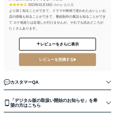
★★★★☆
2023年01月19日
danny 会社員
１．個人情報保護管理者
より深く知ることができて、ドラマや映画で使われたおいしいお
当社は以下の個人情報保護管理者を設置し、個人情報保
店の情報も知ることができて、番組制作の裏話も知ることができ
護管理者の責任のもと、個人情報を取得・アクセス・利
て ロケ地巡りは近場しか行けませんが、それでも読みどころが
用・提供・管理いたします。
たくさんあります。
東京都渋谷区南平台町16-11
株式会社富士山マガジンサービス
代表取締役会長 西野 伸一郎
レビューをさらに表示
個人情報保護管理者: 経営管理グループディレクター 前
田 嘉也
レビューを投稿する
２．利用目的
当社が取り扱う開示対象個人情報の利用目的は次のとお
りです。
カスタマーQA
No
個人情報の種類
利用目的
購入商品の配送のため
商品代金回収のため
ｅメール等による商品、サービ
「デジタル版の取扱い開始のお知らせ」を希
ス、キャンペーン等の広告の案内
望の方はこちら
当社の定期購読サ
のため
1
ービス等をご利用
個人が特定できない形で取得した