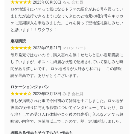
★★★★★
2023年06月30日
るん 会社員
当社は、内部監査及びマネジメントレビューの機会を通
ロケ地巡りにハマって気になるドラマの紹介がある号を買ってい
じて、個人情報保護マネジメントシステムを継続的に改
ましたが旅行できるようになって来たのと地元の紹介号をキッカ
善し、常に最良の状態を維持します。
ケに定期購入を申込みました。これを持って聖地巡礼楽しみたい
と思います！！ワクワク！
苦情及び相談受付け窓口
定期購読
貴殿の個人情報及び当社の個人情報保護マネジメントシ
ステムに関するご相談及び苦情については以下までご連
★★★★★
2023年05月21日
マロン パート
絡ください。
毎月発売ではないので，購入忘れを無くせたらと思い定期購読に
適切、かつ迅速に対応させていただきます。
していますが、ポストに綺麗な状態で配達されていて楽しみな時
間があり嬉しいです。 ロケ地巡りが大好きな私には、 この情報
株式会社富士山マガジンサービス 個人情報問い合わせ
係
誌が最高です。ありがとうございます。
TEL：0570-200-223
FAX：03-5459-7073
ロケーションジャパン
e-mail：
cs@fujisan.co.jp
★★★★☆
2023年03月18日
みほ 会社員
推しが掲載された事で今回初めて雑誌を手にしました。ロケ地が
改訂：2025年2月20日
制定：2005年4月1日
役者の役作りに与える影響についてインタビューしていたり、ロ
株式会社富士山マガジンサービス
ケ地としての受け入れ体制やロケ後の観光受け入れなどとても興
代表取締役会長 西野 伸一郎
味深い内容で、お値段以上でしたので、即、定期購読しました。
個人情報の取扱いについて
興味ある作品もそうでもない作品も