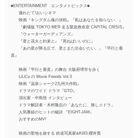
■ENTERTAINMENT エンタメトピックス■
撮れたて!おいシネマ
映画『キングダム魂の決戦』『私はあなたを知らない、』
『劇場版 TOKYO MER 走る緊急救命室 CAPITAL CRISIS』
『ウォーターガーディアンズ』
『君と花火と約束と』『死ねばいいのに』
『あの星が降る丘で、君とまた出会いたい。』『平行と垂
直』
映画『平行と垂直』の舞台 大阪府堺市を歩く
LiLiCo の Movie Friends Vol.3
映画『温泉シャーク2九州大作戦』
ドラマのワイド ドラマ『GTO』
演出家・中島悟 インタピュー
ドラマ解説者・木村隆志の「あなたに、推し☆ドラ」
人気番組のヒットの秘訣 『EIGHT-JAM』
おすすめのMV!
映画の聖地を旅する 鉄道写真家&#183;櫻井寛