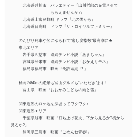
北海道砂川市 バラエティー『出川哲郎の充電させて
もらえませんか?』
北海道上富良野町 ドラマ『北の国から』
北海道日高町 ドラマ『ザ・ロイヤルファミリー』
のんびり列車や船にゆられて”癒し度指数”最高潮に★
東北エリア
岩手県久慈市 連続テレビ小説『あまちゃん』
宮城県登米市 連続テレビ小説『おかえりモネ』
福島県福島市 映画『免許返納 !? 』
標高2450mの絶景も富山グルメも“いただき”ます!
富山県 映画『おおかみこどもの雨と雪』
関東近郊のロケ地を深堀ってワクワク♪
関束近郊エリア
千葉県旭市 映画『打ち上げ花火、下から見るか?横から
見るか?』
静岡県三島市 映画『ごめんね青春!』