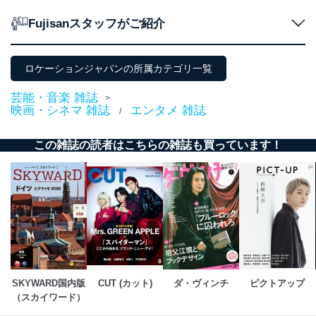
の方の個人情報
閲覧履歴や購買履歴等の情報を分
Fujisanスタッフがご紹介
析して、趣味・嗜好に
応じた新商品・サービスに関する
広告のため
当社にお問合わせ
お問い合わせ対応、トラブル対
ロケーションジャパンの所属カテゴリ一覧
2
いただいた方の個
処、オペレーター教育など応対品
人情報
質向上のため
芸能・音楽 雑誌
>
カスタマーQ＆Aサイトの投稿内容
映画・シネマ 雑誌
エンタメ 雑誌
/
の確認のため
ｅメール等によるカスタマーQ＆A
この雑誌の読者はこちらの雑誌も買っています！
当社カスタマーQ＆
サイトのサービス内容のご案内の
3
Aサービス利用者
ため
ｅメール等による商品、サービ
ス、キャンペーン等の広告に関す
るご案内のため
採用応募者の方の
4
採用選考、ご連絡のため
個人情報
当社の従業者の個
人事、総務などの雇用管理等のた
5
人情報
め
パートナー（提携
購入商品配送のため
企業）からの委託
提携企業及びお客様がご購入され
SKYWARD国内版
CUT (カット)
ダ・ヴィンチ
ピクトアップ
により当社の
た商品の発売元企業からのｅメー
（スカイワード）
6
定期購読サービス
ル等による商品、