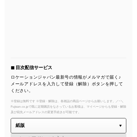
◼︎ 目次配信サービス
ロケーションジャパン最新号の情報がメルマガで届く♪
メールアドレスを入力して登録（解除）ボタンを押して
ください。
※登録は無料です ※登録・解除は、各雑誌の商品ページからお願いします。／~＼
Fujisan.co.jpで既に定期購読をなさっているお客様は、マイページからも登録・解除
及び宛先メールアドレスの変更手続きが可能です。