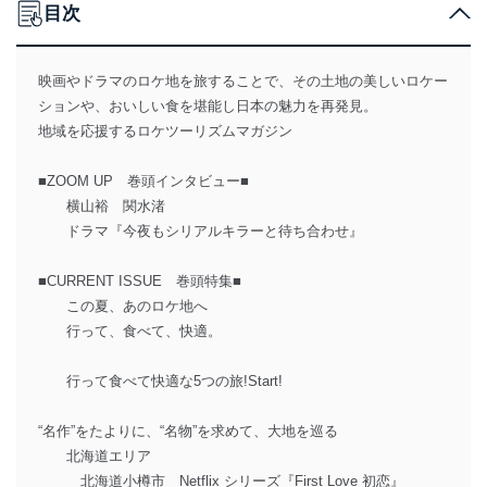
目次
映画やドラマのロケ地を旅することで、その土地の美しいロケー
ションや、おいしい食を堪能し日本の魅力を再発見。
地域を応援するロケツーリズムマガジン
■ZOOM UP 巻頭インタビュー■
横山裕 関水渚
ドラマ『今夜もシリアルキラーと待ち合わせ』
■CURRENT ISSUE 巻頭特集■
この夏、あのロケ地へ
行って、食べて、快適。
行って食べて快適な5つの旅!Start!
“名作”をたよりに、“名物”を求めて、大地を巡る
北海道エリア
北海道小樽市 Netflix シリーズ『First Love 初恋』