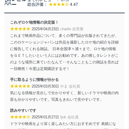
当社は、個人情報の取得・利用・提供に際して、その利
ー
総合評価：
★★★★☆
4.47
用目的を明確にし、本人の同意を得たうえで利用目的の
達成に必要な範囲内で適法かつ公正な手段によって取
得・利用・提供を行います。また、当社が保有している
これぞロケ地情報の決定版！
個人情報は、同意を得ずに目的外利用、第三者への提
★★★★★
2025年04月23日
charlie 自営業
供・開示は行いません。当社においてはこれらの取り組
これまで映画作品について、多くの専門誌が出版されてきたが、
みを確実にするため、従業者等の教育を徹底してまいり
ます。また、目的外利用を行わないために、適切な管理
このロケーションジャパンは作品を撮影したロケ地の紹介を詳細
措置を講じます。
に報告してくれる雑誌。 日本全国津々浦々まで、ロケ地の情報
をＧＥＴしたいという人にはお勧めです。あの推しタレントがこ
法令遵守
のような場所に来ていたなんて‥そんなこともこの雑誌を見れば
当社は、個人情報に関連する法令、国が定める指針及び
一目瞭然！今度は定期購読するぞ！
その他の規範を遵守します。また、当社の管理の仕組み
に、これらの法令及びその他の規範を常に適合させま
手に取るように情報が分かる
す。
★★★★★
2025年03月30日
やま 会社員
気になる情報が見出しで分かりやすく、新しいドラマや映画の内
個人情報の安全管理措置
容も分かりやすいです。写真もきれいで見やすいです。
当社は、個人情報の正確性及び安全性を確保するため
読みやすいです
に、下記セキュリティ対策をはじめとする安全対策を実
★★★★☆
施し、個人情報の漏えい、滅失またはき損の防止及び是
2025年01月27日
fjok 会社員
正に努めます。
ドラマや映画をより深く楽しみたい方におすすめです 表紙にな