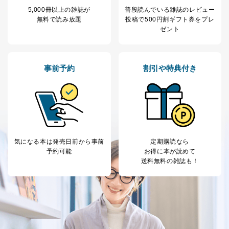
5,000冊以上の雑誌が
普段読んでいる雑誌のレビュー
無料で読み放題
投稿で
500円割ギフト券をプレ
ゼント
事前予約
割引や特典付き
気になる本は
発売日前から事前
定期購読なら
予約可能
お得に本が読めて
送料無料の雑誌も！