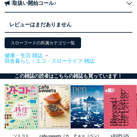
取扱い開始コール♪
レビューはまだありません
スローフードの所属カテゴリ一覧
健康・生活 雑誌
>
田舎暮らし・エコ・スローライフ 雑誌
この雑誌の読者はこちらの雑誌も買っています！
ソトコト
cafe-sweets（カ
Ｐｅｎ（ペン）
+81(PLUS 