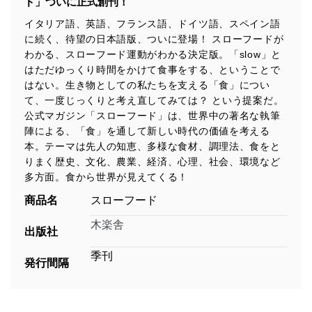
ド」ついに正式創刊！
イタリア語、英語、フランス語、ドイツ語、スペイン語
に続く、待望の日本語版、ついに登場！ スローフードが
わかる、スローフード運動がわかる決定版。「slow」と
はただゆっくり時間をかけて食事をする、ということで
はない。生き物としての私たちを支える「食」につい
て、一度じっくりと考え直してみては？ という提案だ。
公式マガジン「スローフード」は、世界中の著名な執筆
陣による、「食」を通して新しい時代の価値を考える
本。テーマは先人の知恵、多様な食材、調理法、食をと
りまく歴史、文化、農業、経済、心理、社会、環境など
多方面。食から世界が見えてくる！
商品名
スローフード
木楽舎
出版社
季刊
発行間隔