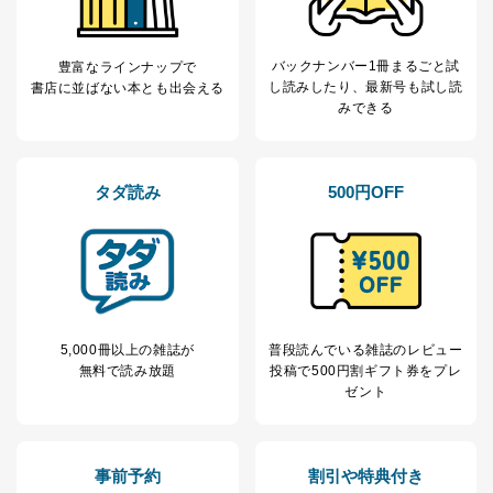
株式会社富士山マガジンサービス
代表取締役会長 西野 伸一郎
バックナンバー1冊まるごと試
個人情報の取扱いについて
豊富なラインナップで
し読み
したり、最新号も試し読
書店に並ばない本とも出会える
みできる
１．個人情報保護管理者
当社は以下の個人情報保護管理者を設置し、個人情報保
護管理者の責任のもと、個人情報を取得・アクセス・利
タダ読み
500円OFF
用・提供・管理いたします。
東京都渋谷区南平台町16-11
株式会社富士山マガジンサービス
代表取締役会長 西野 伸一郎
個人情報保護管理者: 経営管理グループディレクター 前
田 嘉也
5,000冊以上の雑誌が
普段読んでいる雑誌のレビュー
２．利用目的
無料で読み放題
投稿で
500円割ギフト券をプレ
ゼント
当社が取り扱う開示対象個人情報の利用目的は次のとお
りです。
No
個人情報の種類
利用目的
購入商品の配送のため
事前予約
割引や特典付き