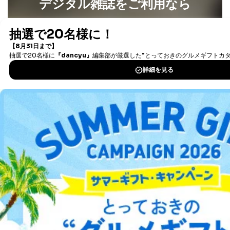
デジタル雑誌をご利用なら
パートナー（提携
購入商品配送のため
企業）からの委託
提携企業及びお客様がご購入され
最新号〜バックナンバーまで7000冊以上の雑誌
（電子
により当社の
た商品の発売元企業からのｅメー
6
書籍）が無料で読み放題！
定期購読サービス
ル等による商品、
タダ読みサービス
を楽しもう！
等をご利用の方の
サービス、キャンペーン等の広告
個人情報
に関するご案内のため
当社のサービス利用状況の把握お
DOWNLOAD FOR IOS
よびその分析のため
お問い合わせ対応、トラブル対
SNS公式アカウン
処、オペレーター教育など応対品
DOWNLOAD FOR ANDROID
7
トに登録された方
質向上のため
の個人情報
その他当社のプライバシーポリシ
ー等にて公表する利用目的達成の
ご利用方法はこちら
ため
※上記の利用目的のうちNo.1～5については保有個人デ
ータ（開示対象個人情報）の利用目的であり、下記4.の
開示等のご請求に対応させていただきます。
なお、6、7については、パートナー（提携企業）様又は
総合案内
各SNS運営会社様にご請求いただきますようお願い致し
ます。
アフィリエイト
採用情報
３．個人情報の第三者提供について
プレスリリース
お問い合わせ