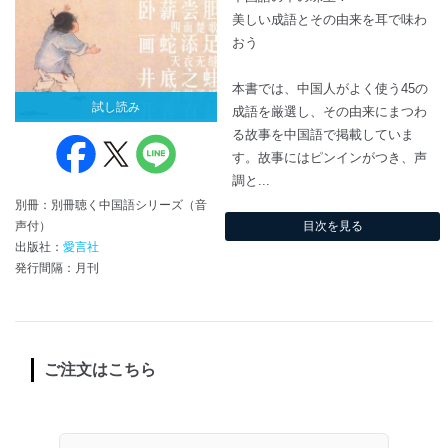
美しい成語とその由来を耳で味わ
おう
本書では、中国人がよく使う45の
試し読み
成語を厳選し、その由来にまつわ
る故事を中国語で掲載していま
す。故事にはピンインがつき、声
調と...
別冊：別冊聴く中国語シリーズ（音
声付）
目次を見る
出版社：
愛言社
発行間隔：月刊
ご注文はこちら