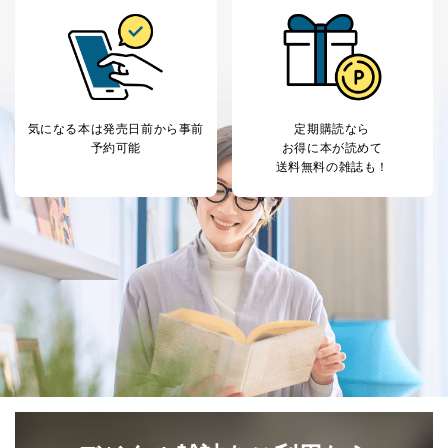
商品代金回収のため
ｅメール等による商品、サービ
ス、キャンペーン等の広告の案内
当社の定期購読サ
のため
1
ービス等をご利用
個人が特定できない形で取得した
の方の個人情報
閲覧履歴や購買履歴等の情報を分
析して、趣味・嗜好に
気になる本は
発売日前から事前
定期購読なら
応じた新商品・サービスに関する
予約可能
お得に本が読めて
広告のため
送料無料の雑誌も！
当社にお問合わせ
お問い合わせ対応、トラブル対
2
いただいた方の個
処、オペレーター教育など応対品
人情報
質向上のため
カスタマーQ＆Aサイトの投稿内容
の確認のため
ｅメール等によるカスタマーQ＆A
当社カスタマーQ＆
サイトのサービス内容のご案内の
3
Aサービス利用者
ため
ｅメール等による商品、サービ
ス、キャンペーン等の広告に関す
るご案内のため
採用応募者の方の
4
採用選考、ご連絡のため
個人情報
当社の従業者の個
人事、総務などの雇用管理等のた
5
人情報
め