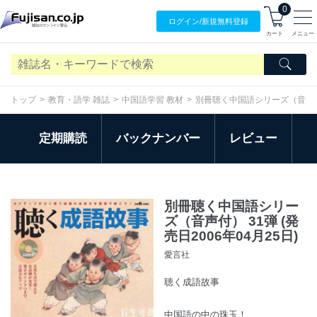
0
ログイン/
新規無料
登録
カート
メニュー
トップ
教育・語学 雑誌
中国語学習 教材
別冊聴く中国語シリーズ（音声
定期購読
バックナンバー
レビュー
別冊聴く中国語シリー
ズ（音声付） 31弾 (発
売日2006年04月25日)
愛言社
聴く成語故事
中国語の中の珠玉！