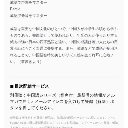
成語で声調をマスター
Part２
成語で発音をマスター
成語は重要な中国文化のひとつで、中国人が小学生の頃から学ぶ
ものである。書面語として使われたり、年配の人が使ったりする
傾向の強い日本の四字熟語と違い、中国の成語は若い人たちの日
常会話にもごく普通に登場する。また、演説などで成語が多用さ
れることで、中国語独特の美しいリズム感を生まれ耳に心地よ
い。（前書きより）
◼︎ 目次配信サービス
別冊聴く中国語シリーズ（音声付）最新号の情報がメル
マガで届く♪ メールアドレスを入力して登録（解除）ボ
タンを押してください。
※登録は無料です ※登録・解除は、各雑誌の商品ページからお願いします。／~＼
Fujisan.co.jpで既に定期購読をなさっているお客様は、マイページからも登録・解除
及び宛先メールアドレスの変更手続きが可能です。