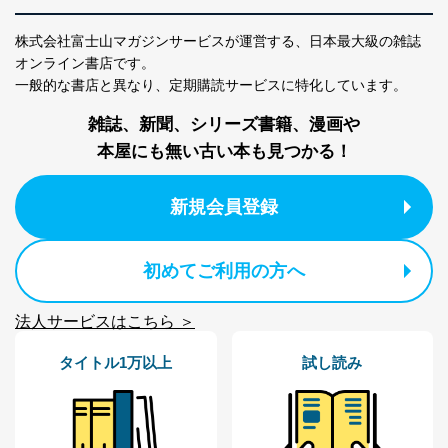
送信する場合に、当該ファイルへのパスワードを
設定しています。
株式会社富士山マガジンサービスが運営する、
日本最大級の雑誌
オンライン書店です。
個人情報保護マネジメントシステムの継続的改善
一般的な書店と異なり、
定期購読サービスに特化しています。
当社は、内部監査及びマネジメントレビューの機会を通
雑誌、新聞、シリーズ書籍、漫画や
じて、個人情報保護マネジメントシステムを継続的に改
善し、常に最良の状態を維持します。
本屋にも無い古い本も見つかる！
苦情及び相談受付け窓口
新規会員登録
貴殿の個人情報及び当社の個人情報保護マネジメントシ
ステムに関するご相談及び苦情については以下までご連
絡ください。
初めてご利用の方へ
適切、かつ迅速に対応させていただきます。
株式会社富士山マガジンサービス 個人情報問い合わせ
法人サービスはこちら ＞
係
TEL：0570-200-223
タイトル1万以上
試し読み
FAX：03-5459-7073
e-mail：
cs@fujisan.co.jp
改訂：2025年2月20日
制定：2005年4月1日