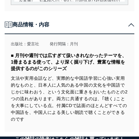
を実施し、お客様への「安心」の提供及び社会的責任の
責務を果たすことを確実にいたします。
個人情報の取得・利用・提供について
商品情報・内容
当社は、個人情報の取得・利用・提供に際して、その利
用目的を明確にし、本人の同意を得たうえで利用目的の
達成に必要な範囲内で適法かつ公正な手段によって取
出版社：
愛言社
発行間隔：月刊
得・利用・提供を行います。また、当社が保有している
個人情報は、同意を得ずに目的外利用、第三者への提
■ 月刊や週刊では広すぎて扱いきれなかったテーマを、
供・開示は行いません。当社においてはこれらの取り組
1冊まるまる使って、より深く掘り下げ、豊富な情報を
みを確実にするため、従業者等の教育を徹底してまいり
提供するのがこのシリーズ
ます。また、目的外利用を行わないために、適切な管理
措置を講じます。
文法や実用会話など、実際的な中国語学習に心強い実用
的なものと、日本人に人気のある中国の文化を中国語で
法令遵守
じかに味わおう、という文化面に重きをおいたものとの2
つの流れがあります。両方に共通するのは、｢聴く｣こと
当社は、個人情報に関連する法令、国が定める指針及び
その他の規範を遵守します。また、当社の管理の仕組み
を大事にしている点。付属CDで誌面のほとんどすべての
に、これらの法令及びその他の規範を常に適合させま
中国語を、中国人による美しい朗読で聴くことができる
す。
のです
個人情報の安全管理措置