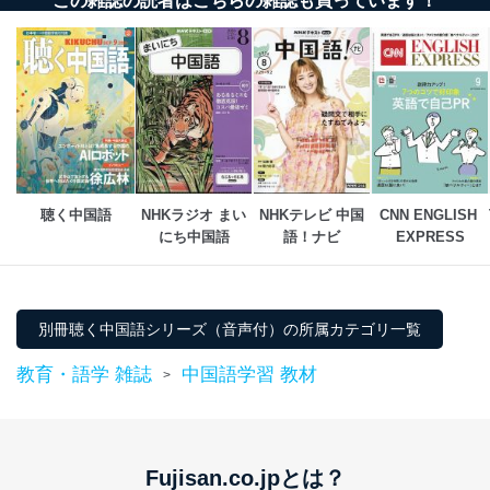
この雑誌の読者はこちらの雑誌も買っています！
当社は、個人情報の正確性及び安全性を確保するため
に、下記セキュリティ対策をはじめとする安全対策を実
施し、個人情報の漏えい、滅失またはき損の防止及び是
正に努めます。
アクセス制御
個人データを取り扱うことのできる機器及び当該
機器を取り扱う従業者を明確化し、 個人データへ
の不要なアクセスを防止しています。
アクセス者の識別と認証
聴く中国語
NHKラジオ まい
NHKテレビ 中国
CNN ENGLISH 
機器に標準装備されているユーザー制御機能（ユ
にち中国語
語！ナビ
EXPRESS
ーザーアカウント制御）により、個人情報データ
ベース等を取り扱う情報システムを使用する従業
者を識別・認証しています。
外部からの不正アクセス等の防止
別冊聴く中国語シリーズ（音声付）の所属カテゴリ一覧
個人データを取り扱う機器等のオペレーティング
システムを最新の状態に保持しています。
教育・語学 雑誌
中国語学習 教材
>
個人データを取り扱う機器等にセキュリティ対策
ソフトウェア等を導入し、自動更新 機能等の活用
により、これを最新状態としています。
情報システムの使用に伴う漏洩等の防止
Fujisan.co.jpとは？
メール等により個人データの含まれるファイルを