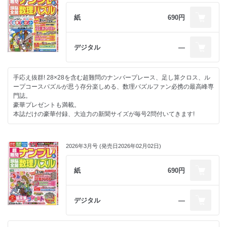
巻末とじ込み付録 現金3万円が2名に!
紙
690円
新聞紙サイズ 超特大問題! 59重ナンプレ
現金2万円が当たる! 30重ナンプレ 超特大ハーフ
足し算クロス 超特大ハーフ
デジタル
―
現金1万円が4名に!
横長ジャンボ折り込み 重ね合わせナンプレ 14重ナンプレ
現金3万円が4名に! お好みジャンボパズルチャレンジ
手応え抜群! 28×28を含む超難問のナンバープレース、足し算クロス、ル
ープコースパズルが思う存分楽しめる、数理パズルファン必携の最高峰専
大人気につき今号も登場! 計算クロスマス! カンタンな計算で極上の充実
門誌。
感!
豪華プレゼントも満載。
本誌だけの豪華付録、大迫力の新聞サイズが毎号2問付いてきます!
2026年3月号 (発売日2026年02月02日)
紙
690円
デジタル
―