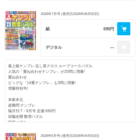
2026年7月号 (発売日2026年06月02日)
紙
690円
デジタル
―
最上級ナンプレ 足し算クロス ループコースパズル
人気の「重ね合わせナンプレ」が25問に増量!
重ね合わせ
ビッグな「14重ナンプレ」も3問に増量!
増量特別号!
本家本元
超難問 ナンプレ
隔月刊 7・8月号 定価 690円
頭脳全開 数理パズル
学研パズル
総勢164名に 現金 家電 商品券 etc. 超豪華プレゼント
2026年5月号 (発売日2026年04月02日)
応募期間3か月! 応募しめきり 8月31日月