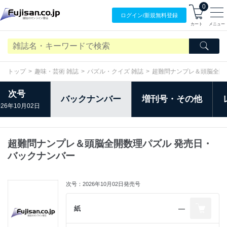
0
ログイン/
新規無料
登録
カート
メニュー
トップ
趣味・芸術 雑誌
パズル・クイズ 雑誌
超難問ナンプレ＆頭脳全開
次号
バックナンバー
増刊号・その他
026年10月02日
超難問ナンプレ＆頭脳全開数理パズル 発売日・
バックナンバー
次号：2026年10月02日発売号
紙
―