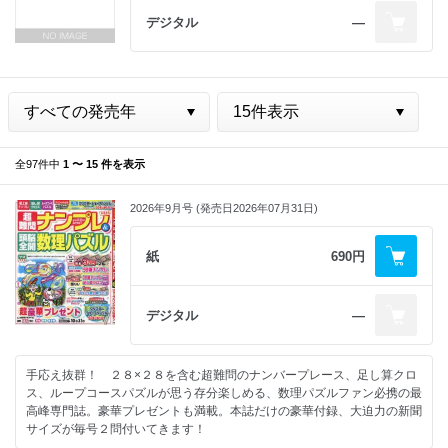
デジタル
―
全97件中
1 〜 15 件を表示
2026年9月号 (発売日2026年07月31日)
紙
690円
デジタル
―
手応え抜群！ ２８×２８を含む超難問のナンバープレース、足し算クロ
ス、ループコースパズルが思う存分楽しめる、数理パズルファン必携の最
高峰専門誌。豪華プレゼントも満載。本誌だけの豪華付録、大迫力の新聞
サイズが毎号２問付いてきます！