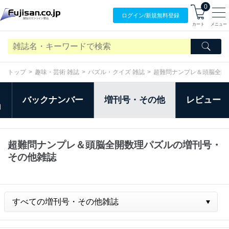
0
ログイン/
新規無料
登録
カート
メニュー
トップ
趣味・芸術 雑誌
パズル・クイズ 雑誌
超難問ナンプレ＆頭脳全開
バックナンバー
増刊号・その他
レビュー
日
超難問ナンプレ＆頭脳全開数理パズルの増刊号・
その他雑誌