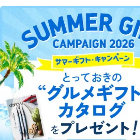
DOWNLOAD FOR ANDROID
ご利用方法はこちら
総合案内
アフィリエイト
採用情報
プレスリリース
お問い合わせ
利用規約
プライバシーポリシー
特定商取引法に基づく表示
会社案内
出版社の皆様へ
投資家の皆様へ
サイトマップ