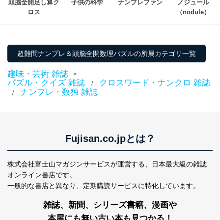
頭脳全開足し算ク
子供の科学
ナンプレファン
ノジュール
ロス
（nodule）
超難問ナンプレ＆頭脳全開数理パズルの所属カテゴリ一覧
趣味・芸術 雑誌
>
パズル・クイズ 雑誌
クロスワード・ナンクロ 雑誌
/
ナンプレ・数独 雑誌
/
Fujisan.co.jpとは？
株式会社富士山マガジンサービスが運営する、
日本最大級の雑誌
オンライン書店です。
一般的な書店と異なり、
定期購読サービスに特化しています。
雑誌、新聞、シリーズ書籍、漫画や
本屋にも無い古い本も見つかる！