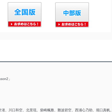
son2」
叶渚、川口和空、北里琉、柴崎楓雅、難波碧空、西浦心乃助、堀口真帆