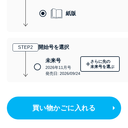
紙版
開始号を選択
STEP
2
未来号
さらに先の
+
未来号を選ぶ
2026年11月号
発売日: 2026/09/24
買い物かごに入れる