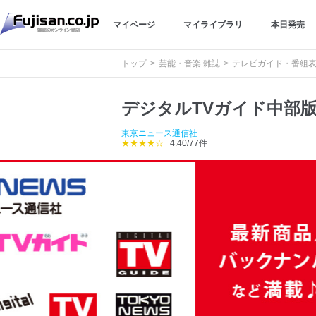
マイページ
マイライブラリ
本日発売
トップ
芸能・音楽 雑誌
テレビガイド・番組表
デジタルTVガイド中部
東京ニュース通信社
★★★★☆
4.40/77件