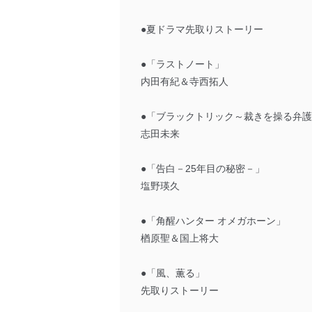
●夏ドラマ先取りストーリー
●「ラストノート」
内田有紀＆寺西拓人
●「ブラックトリック～裁きを操る弁
志田未来
●「告白－25年目の秘密－」
塩野瑛久
●「角醒ハンター オメガホーン」
楢原聖＆国上将大
●「風、薫る」
先取りストーリー