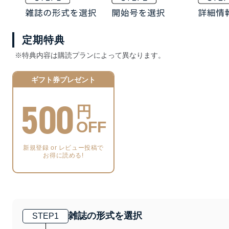
定期特典
※特典内容は購読プランによって異なります。
ギフト券プレゼント
500
円
OFF
新規登録 or レビュー投稿で
お得に読める!
雑誌の形式を選択
STEP
1