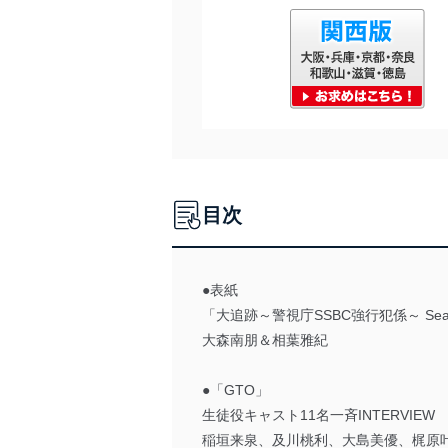
目次
●表紙
「大追跡～警視庁SSBC強行犯係～ Sea
大森南朋＆相葉雅紀
●「GTO」
生徒役キャスト11名一斉INTERVIEW
稲垣来泉、及川桃利、大島美優、梶原