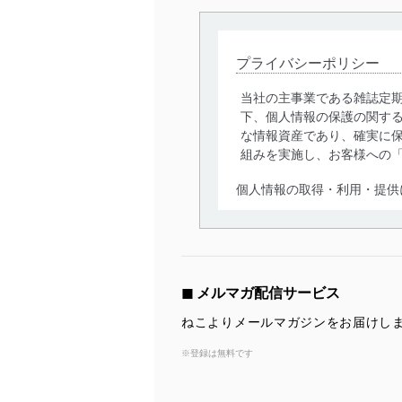
プライバシーポリシー
当社の主事業である雑誌定
下、個人情報の保護の関す
な情報資産であり、確実に保
組みを実施し、お客様への
個人情報の取得・利用・提供
当社は、個人情報の取得・
囲内で適法かつ公正な手段
利用、第三者への提供・開
いります。また、目的外利
◼︎ メルマガ配信サービス
法令遵守
ねこよりメールマガジンをお届けし
当社は、個人情報に関連す
※登録は無料です
令及びその他の規範を常に