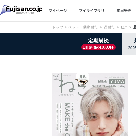
マイページ
マイライブラリ
本日発売
トップ
ペット・動物 雑誌
猫 雑誌
ねこ
定期購読
1冊定価の10%OFF
202