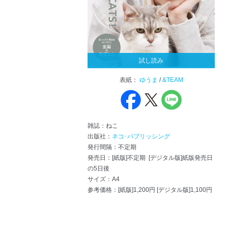
試し読み
表紙：
ゆうま
/
&TEAM
雑誌：ねこ
出版社：
ネコ･パブリッシング
発行間隔：不定期
発売日：[紙版]不定期 [デジタル版]紙版発売日
の5日後
サイズ：A4
参考価格：[紙版]1,200円 [デジタル版]1,100円