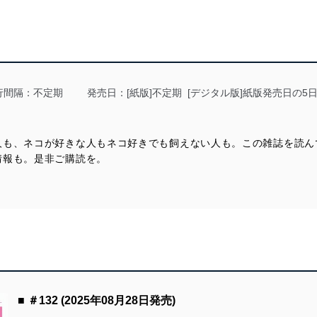
及び安全性を確保するために、下記セキュリティ対策をはじめとする安
防止及び是正に努めます。
ことのできる機器及び当該機器を取り扱う従業者を明確化し、 個人デ
行間隔：不定期
発売日：[紙版]不定期 [デジタル版]紙版発売日の5
いるユーザー制御機能（ユーザーアカウント制御）により、個人情報デ
人も、ネコが好きな人もネコ好きでも飼えない人も。この雑誌を読ん
業者を識別・認証しています。
情報も。是非ご購読を。
等の防止
機器等のオペレーティングシステムを最新の状態に保持しています。
機器等にセキュリティ対策ソフトウェア等を導入し、自動更新 機能等
う漏洩等の防止
ータの含まれるファイルを送信する場合に、当該ファイルへのパスワー
■ ＃132 (2025年08月28日発売)
ステムの継続的改善