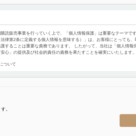
期購読販売事業を行っていく上で、「個人情報保護」は重要なテーマで
る法律第2条に定義する個人情報を意味する）」は、お客様にとっても、
護することは重要な責務であります。 したがって、当社は「個人情報
「安心」の提供及び社会的責任の責務を果たすことを確実にいたします
について
利用・提供に際して、その利用目的を明確にし、本人の同意を得たうえ
によって取得・利用・提供を行います。また、当社が保有している個人
示は行いません。当社においてはこれらの取り組みを確実にするため、
用を行わないために、適切な管理措置を講じます。
ます。
る法令、国が定める指針及びその他の規範を遵守します。また、当社の
適合させます。