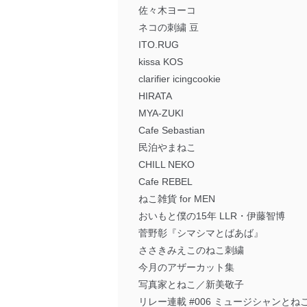
佐々木ヨーコ
ネコの刺繍 豆
ITO.RUG
kissa KOS
clarifier icingcookie
HIRATA
MYA-ZUKI
Cafe Sebastian
民泊やまねこ
CHILL NEKO
Cafe REBEL
ねこ雑貨 for MEN
おいもと僕の15年 LLR・伊藤智博
菅野彰『シマシマとばあば』
ささきみえこのねこ刺繍
今月のアザーカット集
写真家とねこ／新美敬子
リレー連載 #006 ミュージシャンとねこ Chil