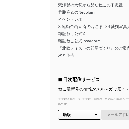
穴澤賢の犬飼から見たねこの不思議
竹脇麻衣のNecolumn
イベントレポ
X 連動企画 # 春のねこまつり愛猫写真
雑誌ねこ公式X
雑誌ねこ公式Instagram
『北欧テイストの部屋づくり』のご案
次号予告
◼︎ 目次配信サービス
ねこ最新号の情報がメルマガで届く♪
※登録は無料です ※登録・解除は、各雑誌の商品ページ
能です。