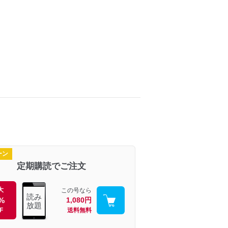
ーン
定期購読でご注文
大
この号なら
読み
%
1,080円
放題
F
送料無料