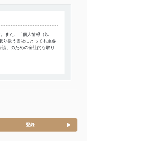
す。また、「個人情報（以
取り扱う当社にとっても重要
保護」のための全社的な取り
。
で利用目的の達成に必要な範
情報は、同意を得ずに目的外
従業者等の教育を徹底してま
管理の仕組みに、これらの法
登録