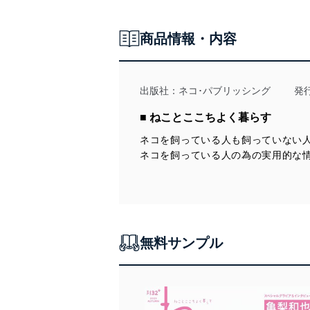
個人情報の安全管理措置
当社は、個人情報の正確性
商品情報・内容
漏えい、滅失またはき損の
アクセス制御
個人データを取り扱う
出版社：
ネコ･パブリッシング
発
しています。
■ ねことここちよく暮らす
アクセス者の識別と認証
機器に標準装備されて
ネコを飼っている人も飼っていない
システムを使用する従
ネコを飼っている人の為の実用的な
外部からの不正アクセス
個人データを取り扱う
個人データを取り扱う
としています。
無料サンプル
情報システムの使用に伴
メール等により個人デ
個人情報保護マネジメントシ