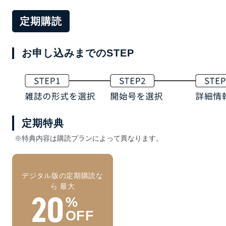
定期購読
お申し込みまでのSTEP
定期特典
※特典内容は購読プランによって異なります。
デジタル版の定期購読な
ら 最大
20
%
OFF