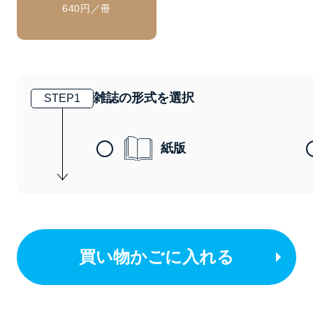
640円／冊
雑誌の形式を選択
STEP
1
紙版
買い物かごに入れる