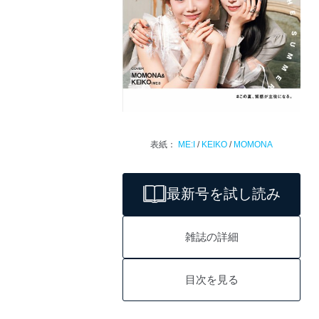
表紙：
ME:I
/
KEIKO
/
MOMONA
最新号を試し読み
雑誌の詳細
目次を見る