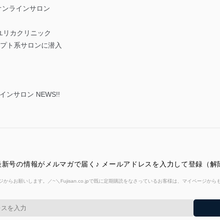
MMオンラインサロン
ユリカクリニック
セプト系サロンに潜入
ラインサロン NEWS!!
ス）最新号の情報がメルマガで届く♪ メールアドレスを入力して登録（
からお願いします。／~＼Fujisan.co.jpで既に定期購読をなさっているお客様は、マイページ