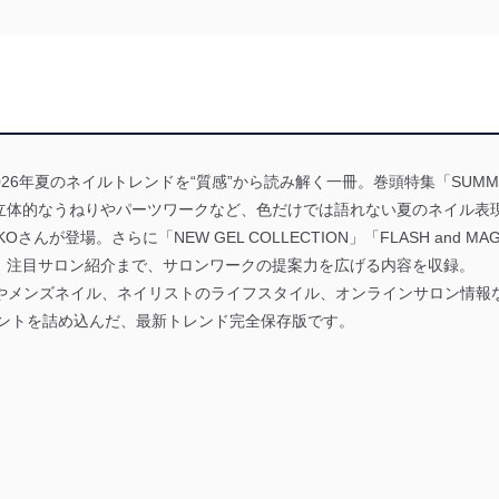
r』は、2026年夏のネイルトレンドを“質感”から読み解く一冊。巻頭特集「SUMME
立体的なうねりやパーツワークなど、色だけでは語れない夏のネイル表
Oさんが登場。さらに「NEW GEL COLLECTION」「FLASH and M
、注目サロン紹介まで、サロンワークの提案力を広げる内容を収録。
e」やメンズネイル、ネイリストのライフスタイル、オンラインサロン情
ヒントを詰め込んだ、最新トレンド完全保存版です。