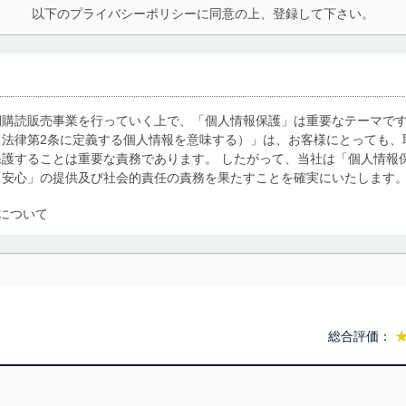
以下のプライバシーポリシーに同意の上、登録して下さい。
期購読販売事業を行っていく上で、「個人情報保護」は重要なテーマで
る法律第2条に定義する個人情報を意味する）」は、お客様にとっても、
護することは重要な責務であります。 したがって、当社は「個人情報
「安心」の提供及び社会的責任の責務を果たすことを確実にいたします
について
利用・提供に際して、その利用目的を明確にし、本人の同意を得たうえ
によって取得・利用・提供を行います。また、当社が保有している個人
示は行いません。当社においてはこれらの取り組みを確実にするため、
用を行わないために、適切な管理措置を講じます。
総合評価：
る法令、国が定める指針及びその他の規範を遵守します。また、当社の
適合させます。