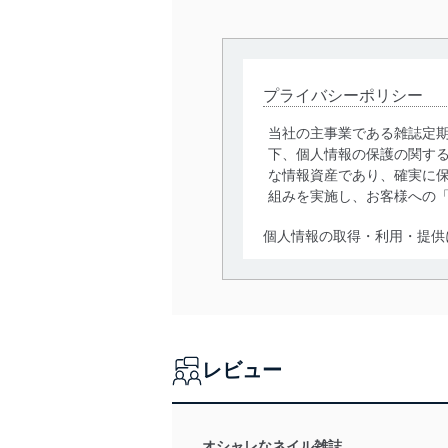
プライバシーポリシー
当社の主事業である雑誌定
下、個人情報の保護の関す
な情報資産であり、確実に保
組みを実施し、お客様への
個人情報の取得・利用・提供
当社は、個人情報の取得・
囲内で適法かつ公正な手段
利用、第三者への提供・開
いります。また、目的外利
レビュー
法令遵守
当社は、個人情報に関連す
令及びその他の規範を常に
オシャレなネイル雑誌