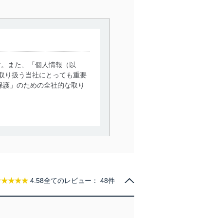
す。また、「個人情報（以
取り扱う当社にとっても重要
保護」のための全社的な取り
。
で利用目的の達成に必要な範
情報は、同意を得ずに目的外
従業者等の教育を徹底してま
★★★★★
4.58
全てのレビュー：
48件
管理の仕組みに、これらの法