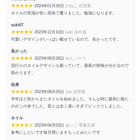
★★★★★
2024年01月30日
ひねこ 自営業
アクセス制御
ネイルの常識が良い意味で覆りました。勉強になります。
個人データを取り扱うことのできる機器及び当該
機器を取り扱う従業者を明確化し、 個人データへ
suki67
の不要なアクセスを防止しています。
★★★★★
2023年12月10日
suki 会社員
アクセス者の識別と認証
可愛いデザインがいっぱい載せているので、良かったです。
機器に標準装備されているユーザー制御機能（ユ
ーザーアカウント制御）により、個人情報データ
良かった
ベース等を取り扱う情報システムを使用する従業
★★★★★
2023年08月28日
みん パート
者を識別・認証しています。
流行りのネイルデザインも載っていて、最新の情報が分かるので
助かります。
外部からの不正アクセス等の防止
個人データを取り扱う機器等のオペレーティング
自身
システムを最新の状態に保持しています。
個人データを取り扱う機器等にセキュリティ対策
★★★★☆
2023年08月25日
Jun 自営業
ソフトウェア等を導入し、自動更新 機能等の活用
半年ほど前からまたネイルを始めました。そんな時に最初に観た
により、これを最新状態としています。
のがこの本でした。昔とは全く違いすぎてビックリしました。
情報システムの使用に伴う漏洩等の防止
ネイル
メール等により個人データの含まれるファイルを
★★★★☆
2023年06月03日
あいこ 専業主婦
送信する場合に、当該ファイルへのパスワードを
参考にしたいです毎月買いますもっとみたいです
設定しています。