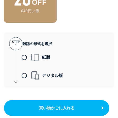
OFF
640円／冊
STEP
雑誌の形式を選択
1
紙版
デジタル版
買い物かごに入れる