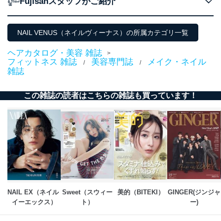
Fujisanスタッフがご紹介
個人情報の取扱いについて
１．個人情報保護管理者
NAIL VENUS（ネイルヴィーナス）の所属カテゴリ一覧
当社は以下の個人情報保護管理者を設置し、個人情報保
護管理者の責任のもと、個人情報を取得・アクセス・利
ヘアカタログ・美容 雑誌
>
用・提供・管理いたします。
フィットネス 雑誌
美容専門誌
メイク・ネイル
/
/
雑誌
東京都渋谷区南平台町16-11
株式会社富士山マガジンサービス
代表取締役会長 西野 伸一郎
この雑誌の読者はこちらの雑誌も買っています！
個人情報保護管理者: 経営管理グループディレクター 前
田 嘉也
２．利用目的
当社が取り扱う開示対象個人情報の利用目的は次のとお
りです。
No
個人情報の種類
利用目的
購入商品の配送のため
NAIL EX（ネイル 
Sweet（スウィー
美的（BITEKI）
GINGER(ジンジャ
商品代金回収のため
ｅメール等による商品、サービ
イーエックス）
ト）
ー)
ス、キャンペーン等の広告の案内
当社の定期購読サ
のため