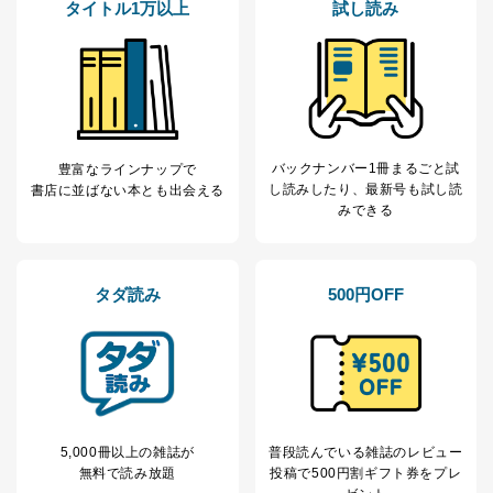
6
タイトル1万以上
試し読み
定期購読サービス
ル等による商品、
等をご利用の方の
サービス、キャンペーン等の広告
個人情報
に関するご案内のため
当社のサービス利用状況の把握お
よびその分析のため
お問い合わせ対応、トラブル対
SNS公式アカウン
処、オペレーター教育など応対品
7
トに登録された方
質向上のため
バックナンバー1冊まるごと試
の個人情報
豊富なラインナップで
その他当社のプライバシーポリシ
し読み
したり、最新号も試し読
書店に並ばない本とも出会える
ー等にて公表する利用目的達成の
みできる
ため
※上記の利用目的のうちNo.1～5については保有個人デ
ータ（開示対象個人情報）の利用目的であり、下記4.の
開示等のご請求に対応させていただきます。
タダ読み
500円OFF
なお、6、7については、パートナー（提携企業）様又は
各SNS運営会社様にご請求いただきますようお願い致し
ます。
３．個人情報の第三者提供について
当社は、取得した個人情報を適切に管理し､あらかじめ
5,000冊以上の雑誌が
普段読んでいる雑誌のレビュー
本人の同意を得ることなく第三者に提供することはあり
無料で読み放題
投稿で
500円割ギフト券をプレ
ません。ただし、次の場合は除きます。