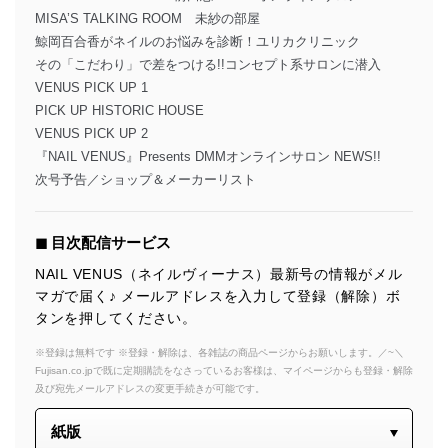
MISA’S TALKING ROOM 未紗の部屋
鯨岡百合香がネイルのお悩みを診断！ユリカクリニック
その「こだわり」で差をつける!!コンセプト系サロンに潜入
VENUS PICK UP 1
PICK UP HISTORIC HOUSE
VENUS PICK UP 2
『NAIL VENUS』Presents DMMオンラインサロン NEWS!!
次号予告／ショップ＆メーカーリスト
◼︎ 目次配信サービス
NAIL VENUS（ネイルヴィーナス）最新号の情報がメル
マガで届く♪ メールアドレスを入力して登録（解除）ボ
タンを押してください。
※登録は無料です ※登録・解除は、各雑誌の商品ページからお願いします。／~＼
Fujisan.co.jpで既に定期購読をなさっているお客様は、マイページからも登録・解除
及び宛先メールアドレスの変更手続きが可能です。