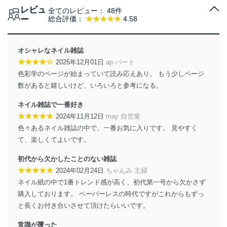
レビュ
全てのレビュー：
48件
当社は、個人情報の取得・利用・提供に際して、その利
ー
総合評価：
★★★★★
4.58
用目的を明確にし、本人の同意を得たうえで利用目的の
達成に必要な範囲内で適法かつ公正な手段によって取
得・利用・提供を行います。また、当社が保有している
オシャレなネイル雑誌
個人情報は、同意を得ずに目的外利用、第三者への提
★★★★☆
2025年12月01日
ap パート
供・開示は行いません。当社においてはこれらの取り組
色彩学のページが始まっていて読み応えあり。 もう少しページ
みを確実にするため、従業者等の教育を徹底してまいり
ます。また、目的外利用を行わないために、適切な管理
数があると嬉しいけど、いろいろと参考になる。
措置を講じます。
ネイル雑誌で一番好き
法令遵守
★★★★★
2024年11月12日
may 自営業
色々あるネイル雑誌の中で、一番お気に入りです。 見やすく
当社は、個人情報に関連する法令、国が定める指針及び
て、楽しくてよいです。
その他の規範を遵守します。また、当社の管理の仕組み
に、これらの法令及びその他の規範を常に適合させま
初代から欠かしたことのない雑誌
す。
★★★★★
2024年02月24日
ちゃんみ 主婦
個人情報の安全管理措置
ネイル紙の中で1番トレンド感が高く、初代第一号から欠かさず
購入しております。 ペーパーレスの時代ですがこれからもずっ
当社は、個人情報の正確性及び安全性を確保するため
と長くお付き合いさせて頂けたらいいです。
に、下記セキュリティ対策をはじめとする安全対策を実
施し、個人情報の漏えい、滅失またはき損の防止及び是
常識が覆った
正に努めます。