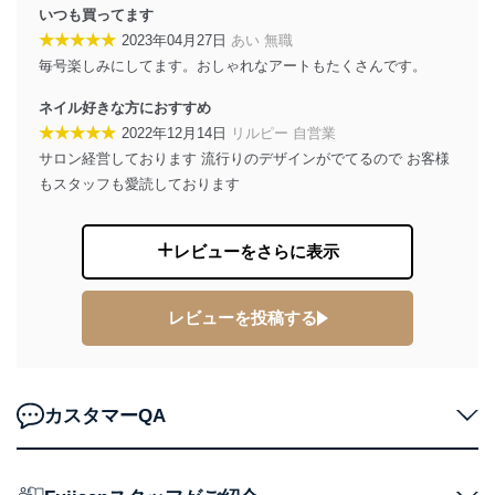
個人情報保護マネジメントシステムの継続的改善
いつも買ってます
★★★★★
2023年04月27日
あい 無職
当社は、内部監査及びマネジメントレビューの機会を通
毎号楽しみにしてます。おしゃれなアートもたくさんです。
じて、個人情報保護マネジメントシステムを継続的に改
善し、常に最良の状態を維持します。
ネイル好きな方におすすめ
★★★★★
2022年12月14日
リルピー 自営業
苦情及び相談受付け窓口
サロン経営しております 流行りのデザインがでてるので お客様
貴殿の個人情報及び当社の個人情報保護マネジメントシ
もスタッフも愛読しております
ステムに関するご相談及び苦情については以下までご連
絡ください。
適切、かつ迅速に対応させていただきます。
レビューをさらに表示
株式会社富士山マガジンサービス 個人情報問い合わせ
係
レビューを投稿する
TEL：0570-200-223
FAX：03-5459-7073
e-mail：
cs@fujisan.co.jp
改訂：2025年2月20日
カスタマーQA
制定：2005年4月1日
株式会社富士山マガジンサービス
代表取締役会長 西野 伸一郎