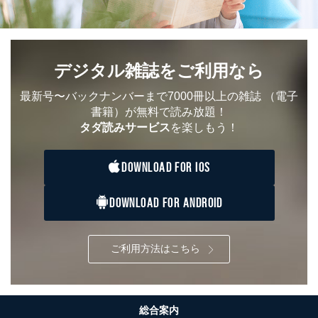
販売店などの梱包・配送・配達会社
４．開示対象個人情報の「開示」「訂正」等の請求につ
いて
デジタル雑誌をご利用なら
当社は、本人から、開示対象個人情報について利用目的
の通知を求められた場合には、遅滞なくこれに応じま
す。ただし、以下①～④のいずれかに該当する場合は、
最新号〜バックナンバーまで7000冊以上の雑誌
（電子
利用目的の通知を行なうことはできません。そのとき
書籍）が無料で読み放題！
は、本人に遅滞無くその旨を通知するとともに、理由を
タダ読みサービス
を楽しもう！
説明させていただきます。
①利用目的を本人に通知し、又は公表することによって
DOWNLOAD FOR IOS
本人又は第三者の生命、身体、財産その他の権利利益を
害するおそれがある場合
②利用目的を本人に通知し、又は公表することによって
DOWNLOAD FOR ANDROID
当該事業者の権利又は正当な利益を害するおそれがある
場合
③国の機関又は地方公共団体が法令の定める事務を遂行
ご利用方法はこちら
することに対して協力する必要がある場合であって、利
用目的を本人に通知し、又は公表することによって当該
事務の遂行に支障を及ぼすおそれがあるとき
④開示対象個人情報の利用目的が明らかな場合
総合案内