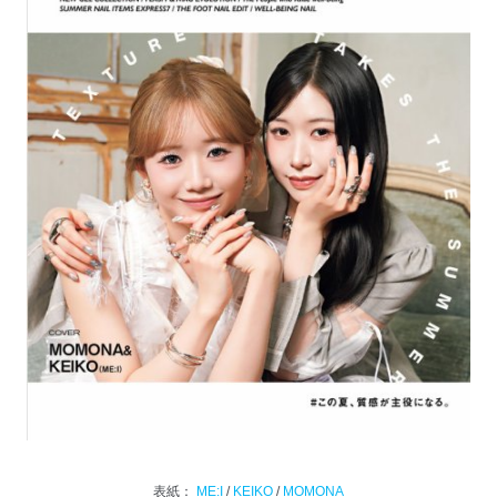
表紙：
ME:I
/
KEIKO
/
MOMONA