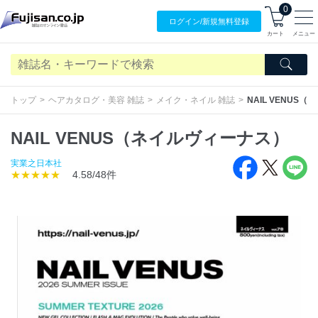
0
ログイン/
新規無料
登録
カート
メニュー
トップ
ヘアカタログ・美容 雑誌
メイク・ネイル 雑誌
NAIL VENUS
NAIL VENUS（ネイルヴィーナス）
実業之日本社
★★★★★
4.58/48件