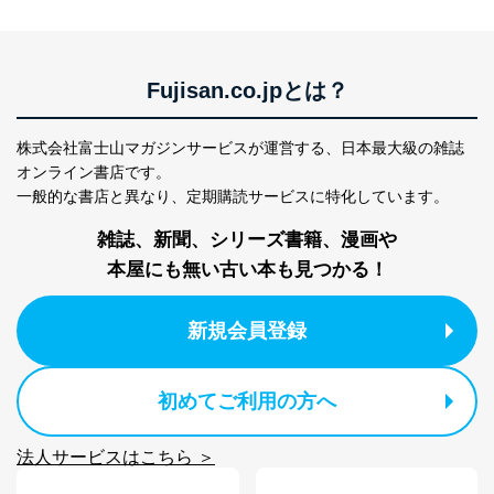
1
ービス等をご利用
個人が特定できない形で取得した
の方の個人情報
閲覧履歴や購買履歴等の情報を分
析して、趣味・嗜好に
応じた新商品・サービスに関する
Fujisan.co.jpとは？
広告のため
当社にお問合わせ
お問い合わせ対応、トラブル対
2
いただいた方の個
処、オペレーター教育など応対品
株式会社富士山マガジンサービスが運営する、
日本最大級の雑誌
人情報
質向上のため
オンライン書店です。
カスタマーQ＆Aサイトの投稿内容
一般的な書店と異なり、
定期購読サービスに特化しています。
の確認のため
ｅメール等によるカスタマーQ＆A
雑誌、新聞、シリーズ書籍、漫画や
当社カスタマーQ＆
サイトのサービス内容のご案内の
3
本屋にも無い古い本も見つかる！
Aサービス利用者
ため
ｅメール等による商品、サービ
ス、キャンペーン等の広告に関す
新規会員登録
るご案内のため
採用応募者の方の
4
採用選考、ご連絡のため
個人情報
初めてご利用の方へ
当社の従業者の個
人事、総務などの雇用管理等のた
5
人情報
め
パートナー（提携
購入商品配送のため
法人サービスはこちら ＞
企業）からの委託
提携企業及びお客様がご購入され
により当社の
た商品の発売元企業からのｅメー