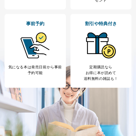
ゼント
法令に基づく場合
人の生命､身体または財産の保護のために必要がある
場合であって、本人の同意を得ることが困難であると
き。
事前予約
割引や特典付き
公衆衛生の向上または児童の健全な育成の推進のため
に特に必要がある場合であって、本人の同意を得るこ
とが困難である場合。
国の機関もしくは地方公共団体またはその委託を受け
た者が法令の定める事務を遂行することに対して協力
する必要がある場合であって、本人の同意を得ること
により当該事務の遂行に支障を及ぼすおそれがあると
気になる本は
発売日前から事前
定期購読なら
き。
予約可能
お得に本が読めて
上記２．の利用目的を実施するために守秘義務を結ん
送料無料の雑誌も！
だ企業に、業務の一部として個人情報の取扱いを委
託・提供する場合、その業務に必要な範囲で委託・提
供先企業に個人情報を開示することがあります。
委託・提供先企業は具体的には以下のような企業です
が、これらに限りません。
委託先：カスタマーサポート支援会社 、クレジッ
トカード決済などの決済代行・料金回収会社、広
告配信サービス会社
提供先：出版社、出版物発売元、卸売会社、販売
店など商品の供給者、梱包会社、配送会社、新聞