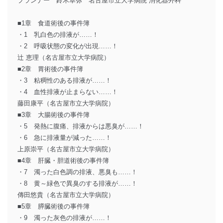
プランナー 鈴木卓弥 名古屋市立大学病院 消化器外科
■1章 食道術後の事件簿
・1 乳白色の排液が……！
・2 呼吸状態の変化が出現……！
辻 恵理（名古屋市立大学病院）
■2章 胃術後の事件簿
・3 粘稠性のある排液が……！
・4 血性排液が止まらない……！
藤田康平（名古屋市立大学病院）
■3章 大腸術後の事件簿
・5 発熱に腹痛、排液からは悪臭が……！
・6 急に排液量が減った……！
上原崇平（名古屋市立大学病院）
■4章 肝臓・胆道術後の事件簿
・7 濁った白色調の排液、悪臭も……！
・8 黄～緑色で異臭のする排液が……！
傳田悠貴（名古屋市立大学病院）
■5章 膵臓術後の事件簿
・9 濁った灰色の排液が……！