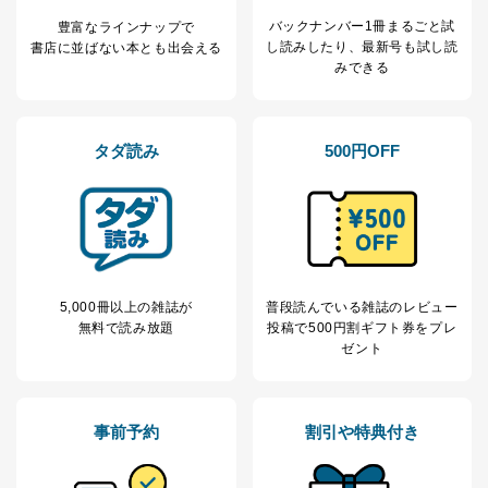
バックナンバー1冊まるごと試
豊富なラインナップで
３．個人情報の第三者提供について
し読み
したり、最新号も試し読
書店に並ばない本とも出会える
みできる
当社は、取得した個人情報を適切に管理し､あらかじめ
本人の同意を得ることなく第三者に提供することはあり
ません。ただし、次の場合は除きます。
法令に基づく場合
タダ読み
500円OFF
人の生命､身体または財産の保護のために必要がある
場合であって、本人の同意を得ることが困難であると
き。
公衆衛生の向上または児童の健全な育成の推進のため
に特に必要がある場合であって、本人の同意を得るこ
とが困難である場合。
国の機関もしくは地方公共団体またはその委託を受け
5,000冊以上の雑誌が
普段読んでいる雑誌のレビュー
た者が法令の定める事務を遂行することに対して協力
無料で読み放題
投稿で
500円割ギフト券をプレ
する必要がある場合であって、本人の同意を得ること
ゼント
により当該事務の遂行に支障を及ぼすおそれがあると
き。
上記２．の利用目的を実施するために守秘義務を結ん
だ企業に、業務の一部として個人情報の取扱いを委
事前予約
割引や特典付き
託・提供する場合、その業務に必要な範囲で委託・提
供先企業に個人情報を開示することがあります。
委託・提供先企業は具体的には以下のような企業です