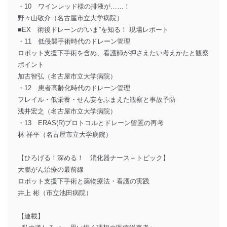
・10 ワインレッド様の排液が……！
野々山敬介（名古屋市立大学病院）
■EX 術後ドレーンの“いま”を知る！ 現場レポート
・11 低侵襲手術時代のドレーン管理
ロボット支援下手術を含め、看護師が押さえたい考えかたと観察
ポイント
加古智弘（名古屋市立大学病院）
・12 患者高齢化時代のドレーン管理
フレイル・低栄養・せん妄をふまえた観察と事故予防
浅井宏之（名古屋市立大学病院）
・13 ERAS(R)プロトコルとドレーン留置の再考
林 祥平（名古屋市立大学病院）
【ひろげる！深める！ 消化器ナース＋トピック】
大腸がん治療の最前線
ロボット支援下手術と薬物療法・看護の実践
井上 彬（市立池田病院）
【連載】