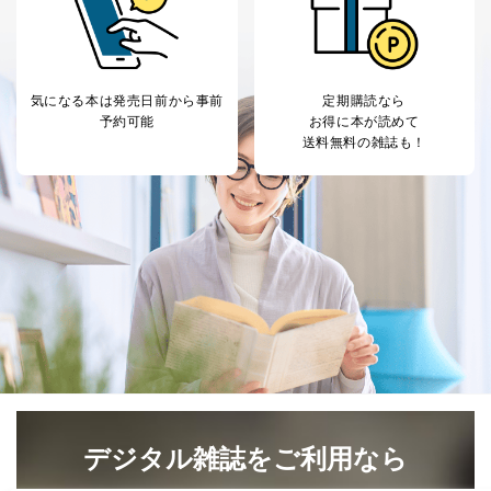
が、これらに限りません。
委託先：カスタマーサポート支援会社 、クレジッ
トカード決済などの決済代行・料金回収会社、広
告配信サービス会社
提供先：出版社、出版物発売元、卸売会社、販売
気になる本は
発売日前から事前
定期購読なら
店など商品の供給者、梱包会社、配送会社、新聞
予約可能
お得に本が読めて
販売店などの梱包・配送・配達会社
送料無料の雑誌も！
４．開示対象個人情報の「開示」「訂正」等の請求につ
いて
当社は、本人から、開示対象個人情報について利用目的
の通知を求められた場合には、遅滞なくこれに応じま
す。ただし、以下①～④のいずれかに該当する場合は、
利用目的の通知を行なうことはできません。そのとき
は、本人に遅滞無くその旨を通知するとともに、理由を
説明させていただきます。
①利用目的を本人に通知し、又は公表することによって
本人又は第三者の生命、身体、財産その他の権利利益を
害するおそれがある場合
②利用目的を本人に通知し、又は公表することによって
デジタル雑誌をご利用なら
当該事業者の権利又は正当な利益を害するおそれがある
場合