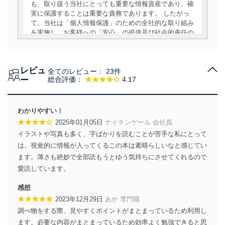
も、取り扱う当社にとっても重要な情報資産であり、確
実に保護することは重要な責務であります。 したがっ
て、当社は「個人情報保護」のための全社的な取り組み
を実施し、お客様への「安心」の提供及び社会的責任の
責務を果たすことを確実にいたします。
個人情報の取得・利用・提供について
レビュ
全てのレビュー：
23件
当社は、個人情報の取得・利用・提供に際して、その利
ー
総合評価：
★★★★☆
4.17
用目的を明確にし、本人の同意を得たうえで利用目的の
達成に必要な範囲内で適法かつ公正な手段によって取
得・利用・提供を行います。また、当社が保有している
わかりやすい！
個人情報は、同意を得ずに目的外利用、第三者への提
★★★★☆
2025年01月05日
ナイチンゲール 会社員
供・開示は行いません。当社においてはこれらの取り組
イラストや写真も多く、字ばかりを読むことが苦手な私にとって
みを確実にするため、従業者等の教育を徹底してまいり
ます。また、目的外利用を行わないために、適切な管理
は、視覚的に情報が入ってくるこの本は素晴らしいなと感じてい
措置を講じます。
ます。薄さも絶妙で全部読もうとゆう気持ちにさせてくれるので
愛読しています。
法令遵守
感想
当社は、個人情報に関連する法令、国が定める指針及び
★★★★★
2023年12月29日
あか 専門職
その他の規範を遵守します。また、当社の管理の仕組み
に、これらの法令及びその他の規範を常に適合させま
調べ物をする際、見やすくポイントがまとまっているため利用し
す。
ます。必要な内容がまとまっているため効率よく勉強できると思