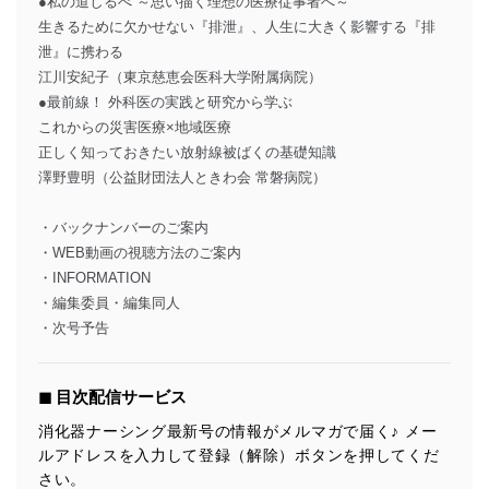
●私の道しるべ ～思い描く理想の医療従事者へ～
生きるために欠かせない『排泄』、人生に大きく影響する『排
泄』に携わる
江川安紀子（東京慈恵会医科大学附属病院）
●最前線！ 外科医の実践と研究から学ぶ
これからの災害医療×地域医療
正しく知っておきたい放射線被ばくの基礎知識
澤野豊明（公益財団法人ときわ会 常磐病院）
・バックナンバーのご案内
・WEB動画の視聴方法のご案内
・INFORMATION
・編集委員・編集同人
・次号予告
◼︎ 目次配信サービス
消化器ナーシング最新号の情報がメルマガで届く♪ メー
ルアドレスを入力して登録（解除）ボタンを押してくだ
さい。