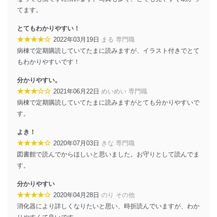
により、これを最新状態としています。
てます。
情報システムの使用に伴う漏洩等の防止
とてもわかりやすい！
メール等により個人データの含まれるファイルを
送信する場合に、当該ファイルへのパスワードを
★★★★☆
2022年03月19日
まる 専門職
設定しています。
病棟で定期購読していてたまに読みますが、イラスト付きでとて
もわかりやすいです！
個人情報保護マネジメントシステムの継続的改善
分かりやすい。
当社は、内部監査及びマネジメントレビューの機会を通
★★★☆☆
2021年06月22日
めいめい 専門職
じて、個人情報保護マネジメントシステムを継続的に改
善し、常に最良の状態を維持します。
病棟で定期購読していてたまに読みますがとても分かりやすいで
す。
苦情及び相談受付け窓口
よき！
貴殿の個人情報及び当社の個人情報保護マネジメントシ
★★★★☆
2020年07月03日
きな 専門職
ステムに関するご相談及び苦情については以下までご連
図書館で読んでからほしいと思いました。お守りとして読んでま
絡ください。
適切、かつ迅速に対応させていただきます。
す。
株式会社富士山マガジンサービス 個人情報問い合わせ
分かりやすい
係
★★★★☆
2020年04月28日
のり その他
TEL：0570-200-223
消化器により詳しくなりたいと思い、時折読んでいますが、わか
FAX：03-5459-7073