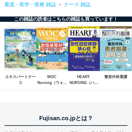
看護・医学・医療 雑誌
ナース 雑誌
>
No
個人情報の種類
利用目的
購入商品の配送のため
商品代金回収のため
この雑誌の読者はこちらの雑誌も買っています！
ｅメール等による商品、サービ
ス、キャンペーン等の広告の案内
当社の定期購読サ
のため
1
ービス等をご利用
個人が特定できない形で取得した
の方の個人情報
閲覧履歴や購買履歴等の情報を分
析して、趣味・嗜好に
応じた新商品・サービスに関する
広告のため
当社にお問合わせ
お問い合わせ対応、トラブル対
2
いただいた方の個
処、オペレーター教育など応対品
エキスパートナー
WOC 
HEART 
整形外科看護
人情報
質向上のため
ス
Nursing（ウォッ
NURSING（ハー
カスタマーQ＆Aサイトの投稿内容
ク　ナーシング）
トナーシング）
の確認のため
ｅメール等によるカスタマーQ＆A
当社カスタマーQ＆
サイトのサービス内容のご案内の
3
Aサービス利用者
ため
ｅメール等による商品、サービ
Fujisan.co.jpとは？
ス、キャンペーン等の広告に関す
るご案内のため
採用応募者の方の