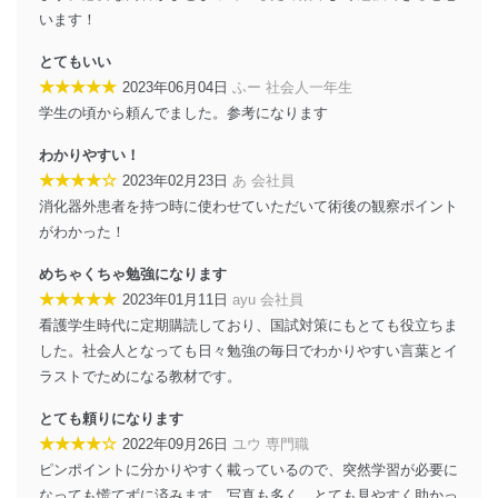
います！
個人情報の安全管理措置
とてもいい
当社は、個人情報の正確性及び安全性を確保するため
★★★★★
2023年06月04日
ふー 社会人一年生
に、下記セキュリティ対策をはじめとする安全対策を実
施し、個人情報の漏えい、滅失またはき損の防止及び是
学生の頃から頼んでました。参考になります
正に努めます。
わかりやすい！
アクセス制御
★★★★☆
2023年02月23日
あ 会社員
個人データを取り扱うことのできる機器及び当該
消化器外患者を持つ時に使わせていただいて術後の観察ポイント
機器を取り扱う従業者を明確化し、 個人データへ
の不要なアクセスを防止しています。
がわかった！
アクセス者の識別と認証
めちゃくちゃ勉強になります
機器に標準装備されているユーザー制御機能（ユ
★★★★★
2023年01月11日
ayu 会社員
ーザーアカウント制御）により、個人情報データ
看護学生時代に定期購読しており、国試対策にもとても役立ちま
ベース等を取り扱う情報システムを使用する従業
した。社会人となっても日々勉強の毎日でわかりやすい言葉とイ
者を識別・認証しています。
ラストでためになる教材です。
外部からの不正アクセス等の防止
個人データを取り扱う機器等のオペレーティング
とても頼りになります
システムを最新の状態に保持しています。
★★★★☆
2022年09月26日
ユウ 専門職
個人データを取り扱う機器等にセキュリティ対策
ピンポイントに分かりやすく載っているので、突然学習が必要に
ソフトウェア等を導入し、自動更新 機能等の活用
なっても慌てずに済みます。写真も多く、とても見やすく助かっ