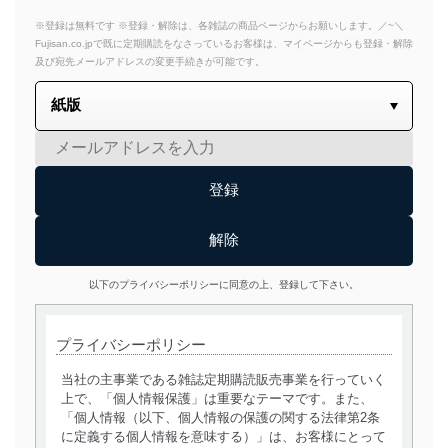
※登録は無料です ※登録・解除は、各雑誌の商品ページからお願いします。／~＼
Fujisan.co.jpで既に定期購読をなさっているお客様は、マイページからも登録・解除
及び宛先メールアドレスの変更手続きが可能です。
以下のプライバシーポリシーに同意の上、登録して下さい。
プライバシーポリシー
当社の主事業である雑誌定期購読販売事業を行っていく
上で、「個人情報保護」は重要なテーマです。また、
「個人情報（以下、個人情報の保護の関する法律第2条
に定義する個人情報を意味する）」は、お客様にとって