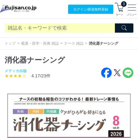
0
ログイン/
新規無料
登録
カート
メニュー
トップ
看護・医学・医療 雑誌
ナース 雑誌
消化器ナーシング
消化器ナーシング
メディカ出版
★★★★☆
4.17/23件