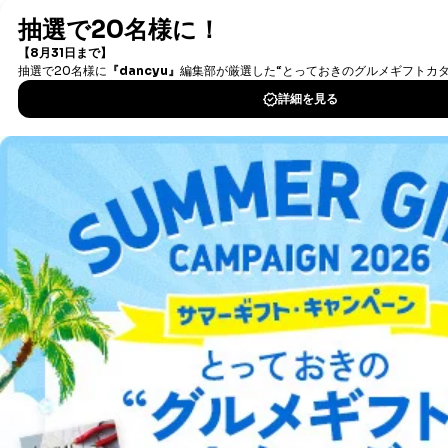
最新号〜バックナンバーまで7000冊以上の雑誌
（電子
③国の機関又は地方公共団体が法令の定める事務を遂行
することに対して協力する必要がある場合であって、利
書籍）が無料で読み放題！
用目的を本人に通知し、又は公表することによって当該
タダ読みサービス
を楽しもう！
事務の遂行に支障を及ぼすおそれがあるとき
④開示対象個人情報の利用目的が明らかな場合
DOWNLOAD FOR IOS
開示対象個人情報については、保有個人データの本人ま
たはその代理人からの利用目的の通知、開示、変更等
DOWNLOAD FOR ANDROID
（内容の訂正、追加または削除）、利用停止等（「利用
の停止または消去」「第三者への提供の停止」）の求め
に対応させていただいております。 当社顧客の皆様の
個人情報は「マイページ」にログインしていただくこと
ご利用方法はこちら
で、訂正、追加、変更を行っていただくことが出来ま
す。マイページをご利用いただけない方、その他の方に
つきましては、下記Aをご覧ください。 また、ご登録い
ただいた個人情報のうち、市町村などの名称および郵便
総合案内
番号、金融機関の名称あるいはクレジットカードの有効
期限など、商品のお届けやご請求を行う上で支障がある
アフィリエイト
採用情報
情報に変更があった場合には、当社が登録情報を変更さ
せていただく場合があります。
プレスリリース
お問い合わせ
A.開示等の求めの申し出先、提出していただく書面等
開示等の求めは、電話又は電子メールにて下記までお申
し付けください。開示等の求めに際して提出していただ