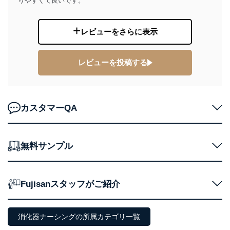
りやすくて良いです。
e-mail：
cs@fujisan.co.jp
改訂：2025年2月20日
制定：2005年4月1日
レビューをさらに表示
株式会社富士山マガジンサービス
代表取締役会長 西野 伸一郎
レビューを投稿する
個人情報の取扱いについて
１．個人情報保護管理者
当社は以下の個人情報保護管理者を設置し、個人情報保
カスタマーQA
護管理者の責任のもと、個人情報を取得・アクセス・利
用・提供・管理いたします。
東京都渋谷区南平台町16-11
無料サンプル
株式会社富士山マガジンサービス
代表取締役会長 西野 伸一郎
個人情報保護管理者: 経営管理グループディレクター 前
田 嘉也
Fujisanスタッフがご紹介
２．利用目的
消化器ナーシングの所属カテゴリ一覧
当社が取り扱う開示対象個人情報の利用目的は次のとお
りです。