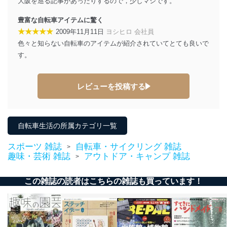
大阪を巡る記事があったりするので，少しマシです。
豊富な自転車アイテムに驚く
★★★★★
2009年11月11日
ヨシヒロ 会社員
色々と知らない自転車のアイテムが紹介されていてとても良いで
す。
レビューを投稿する
自転車生活の所属カテゴリ一覧
スポーツ 雑誌
自転車・サイクリング 雑誌
>
趣味・芸術 雑誌
アウトドア・キャンプ 雑誌
>
この雑誌の読者はこちらの雑誌も買っています！