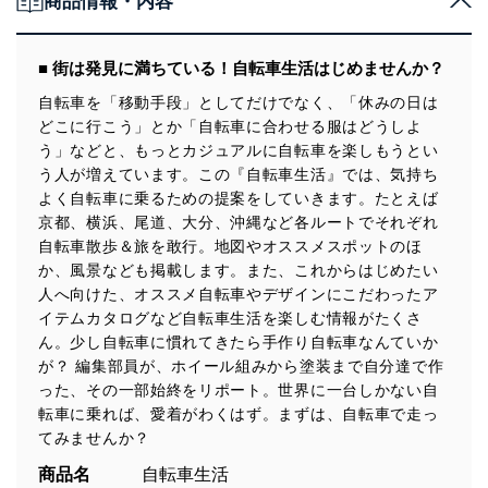
商品情報・内容
■ 街は発見に満ちている！自転車生活はじめませんか？
自転車を「移動手段」としてだけでなく、「休みの日は
どこに行こう」とか「自転車に合わせる服はどうしよ
う」などと、もっとカジュアルに自転車を楽しもうとい
う人が増えています。この『自転車生活』では、気持ち
よく自転車に乗るための提案をしていきます。たとえば
京都、横浜、尾道、大分、沖縄など各ルートでそれぞれ
自転車散歩＆旅を敢行。地図やオススメスポットのほ
か、風景なども掲載します。また、これからはじめたい
人へ向けた、オススメ自転車やデザインにこだわったア
イテムカタログなど自転車生活を楽しむ情報がたくさ
ん。少し自転車に慣れてきたら手作り自転車なんていか
が？ 編集部員が、ホイール組みから塗装まで自分達で作
った、その一部始終をリポート。世界に一台しかない自
転車に乗れば、愛着がわくはず。まずは、自転車で走っ
てみませんか？
商品名
自転車生活