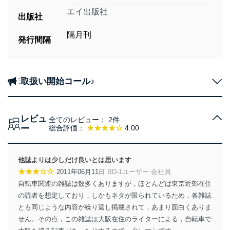
エイ出版社
出版社
隔月刊
発行間隔
取扱い開始コール♪
レビュ
全てのレビュー：
2件
ー
総合評価：
★★★★☆
4.00
他誌よりは少しだけ良いとは思います
★★★☆☆
2011年06月11日
BD-1ユーザー 会社員
自転車関連の雑誌は数多くありますが，ほとんどは東京近郊在住
の読者を想定しており，しかもネタが限られているため，各雑誌
とも同じような内容が繰り返し掲載されて，あまり面白くありま
せん。その点，この雑誌は大阪在住のライターによる，自転車で