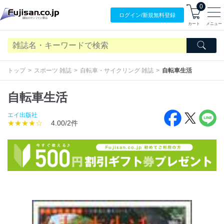
0
ログイン/
新規無料
登録
カート
メニュー
トップ
スポーツ 雑誌
自転車・サイクリング 雑誌
自転車生活
自転車生活
エイ出版社
★★★★☆
4.00/2件