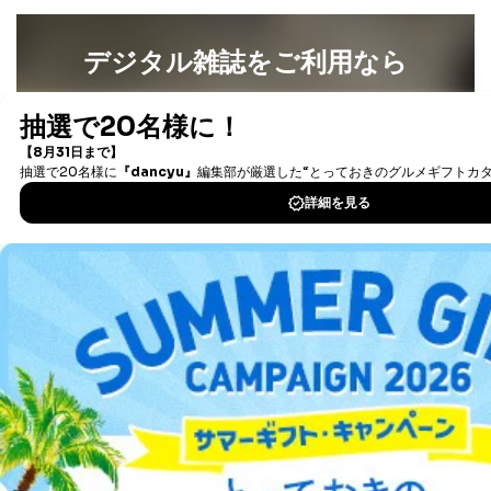
デジタル雑誌をご利用なら
最新号〜バックナンバーまで7000冊以上の雑誌
（電子
書籍）が無料で読み放題！
タダ読みサービス
を楽しもう！
DOWNLOAD FOR IOS
DOWNLOAD FOR ANDROID
ご利用方法はこちら
総合案内
アフィリエイト
採用情報