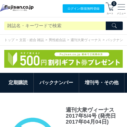
0
ログイン/
新規無料
登録
カート
メニュー
トップ
文芸・総合 雑誌
男性総合誌
週刊大衆ヴィーナス
バックナンバ
定期購読
バックナンバー
増刊号・その他
週刊大衆ヴィーナス
2017年5/4号 (発売日
2017年04月04日)