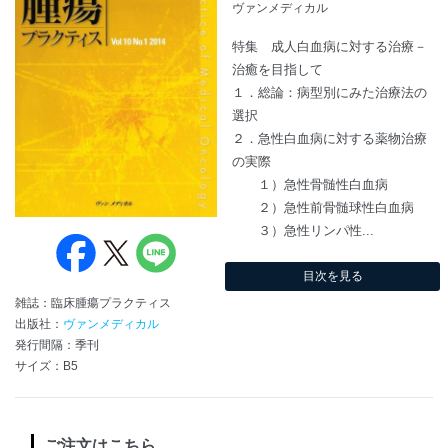
ヴァンメディカル
特集 成人白血病に対する治療－
治癒を目指して
１．総論：病型別にみた治療法の
選択
２．急性白血病に対する薬物治療
の実際
１）急性骨髄性白血病
２）急性前骨髄球性白血病
３）急性リンパ性...
目次を見る
雑誌：臨床腫瘍プラクティス
出版社：
ヴァンメディカル
発行間隔：季刊
サイズ：B5
ご注文はこちら