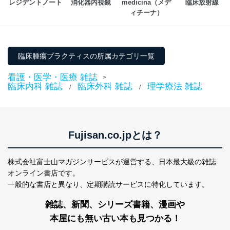
レジデントノート
消化器内視鏡
medicina（メデ
臨床放射線
ィチーナ）
臨床腫瘍プラクティスの所属カテゴリ一覧
看護・医学・医療 雑誌
>
臨床内科 雑誌
臨床外科 雑誌
理学療法 雑誌
/
/
Fujisan.co.jpとは？
株式会社富士山マガジンサービスが運営する、
日本最大級の雑誌
オンライン書店です。
一般的な書店と異なり、
定期購読サービスに特化しています。
雑誌、新聞、シリーズ書籍、漫画や
本屋にも無い古い本も見つかる！