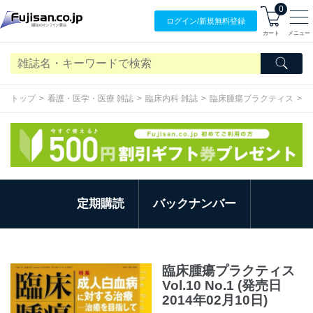
0
ログイン/
新規無料
登録
カート
メニュー
トップ
看護・医学・医療 雑誌
臨床内科 雑誌
臨床腫瘍プラクティス
定期購読
バックナンバー
臨床腫瘍プラクティス
Vol.10 No.1 (発売日
2014年02月10日)