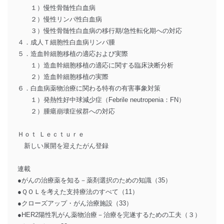
１）慢性骨髄性白血病
２）慢性リンパ性白血病
３）慢性骨髄性白血病の移行期/急性転化期への対応
４．成人Ｔ細胞性白血病リンパ腫
５．造血幹細胞移植の適応および実際
１）造血幹細胞移植の適応に関する臨床決断分析
２）造血幹細胞移植の実際
６．白血病薬物治療に関わる特有の有害事象対策
１）発熱性好中球減少症（Febrile neutropenia：FN）
２）腫瘍崩壊症候群への対応
Ｈｏｔ Ｌｅｃｔｕｒｅ
新しい展開を迎えたがん登録
連載
●がんの治療薬を知る－薬剤選択のための知識（35）
●ＱＯＬを考えた支持療法のすべて（11）
●クローズアップ・がん治療施設（33）
●HER2陽性乳がん薬物治療－治療を完遂するための工夫（３）