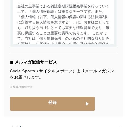
当社の主事業である雑誌定期購読販売事業を行っていく
上で、「個人情報保護」は重要なテーマです。また、
「個人情報（以下、個人情報の保護の関する法律第2条
に定義する個人情報を意味する）」は、お客様にとって
も、取り扱う当社にとっても重要な情報資産であり、確
実に保護することは重要な責務であります。 したがっ
て、当社は「個人情報保護」のための全社的な取り組み
を実施し、お客様への「安心」の提供及び社会的責任の
責務を果たすことを確実にいたします。
個人情報の取得・利用・提供について
◼︎ メルマガ配信サービス
当社は、個人情報の取得・利用・提供に際して、その利
Cycle Sports（サイクルスポーツ）よりメールマガジン
用目的を明確にし、本人の同意を得たうえで利用目的の
をお届けします。
達成に必要な範囲内で適法かつ公正な手段によって取
得・利用・提供を行います。また、当社が保有している
※登録は無料です
個人情報は、同意を得ずに目的外利用、第三者への提
供・開示は行いません。当社においてはこれらの取り組
みを確実にするため、従業者等の教育を徹底してまいり
登録
ます。また、目的外利用を行わないために、適切な管理
措置を講じます。
法令遵守