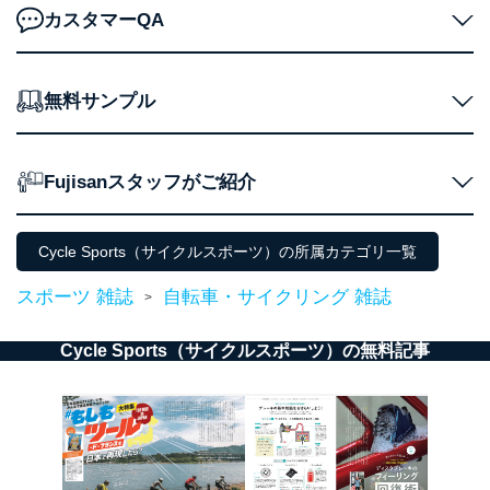
Aサービス利用者
ため
カスタマーQA
ｅメール等による商品、サービ
ス、キャンペーン等の広告に関す
るご案内のため
採用応募者の方の
無料サンプル
4
採用選考、ご連絡のため
個人情報
当社の従業者の個
人事、総務などの雇用管理等のた
5
人情報
め
Fujisanスタッフがご紹介
パートナー（提携
購入商品配送のため
企業）からの委託
提携企業及びお客様がご購入され
により当社の
た商品の発売元企業からのｅメー
6
定期購読サービス
ル等による商品、
Cycle Sports（サイクルスポーツ）の所属カテゴリ一覧
等をご利用の方の
サービス、キャンペーン等の広告
個人情報
に関するご案内のため
スポーツ 雑誌
自転車・サイクリング 雑誌
>
当社のサービス利用状況の把握お
よびその分析のため
お問い合わせ対応、トラブル対
Cycle Sports（サイクルスポーツ）の無料記事
SNS公式アカウン
処、オペレーター教育など応対品
7
トに登録された方
質向上のため
の個人情報
その他当社のプライバシーポリシ
ー等にて公表する利用目的達成の
ため
※上記の利用目的のうちNo.1～5については保有個人デ