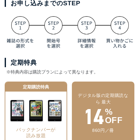
お申し込みまでのSTEP
定期特典
※特典内容は購読プランによって異なります。
定期購読特典
デジタル版の定期購読な
ら 最大
14
%
OFF
バックナンバーが
860円／冊
読み放題