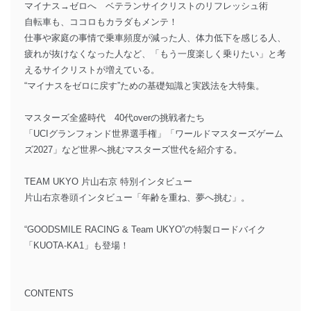
マイナス→ゼロへ ベテランサイクリストのリフレッシュ術
自転車も、ココロもカラダもメンテ！
仕事や家庭の事情で乗車頻度が減った人、体力低下を感じる人、
疲れが抜けなくなった人など、「もう一度楽しく乗りたい」と考
えるサイクリストが増えている。
“マイナスをゼロに戻す”ための基礎知識と実践法を大特集。
マスターズ全盛時代 40代overの挑戦者たち
「UCIグランフォンド世界選手権」「ワールドマスターズゲーム
ズ2027」など世界へ挑むマスターズ世代を紹介する。
TEAM UKYO 片山右京 特別インタビュー
片山右京巻頭インタビュー「年齢を重ね、夢へ挑む」。
“GOODSMILE RACING & Team UKYO”の特製ロードバイク
「KUOTA-KA1」も登場！
CONTENTS