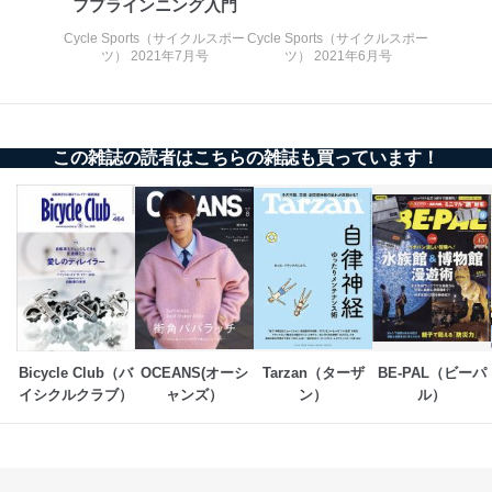
フプラインニング入門
上記２．の利用目的を実施するために守秘義務を結ん
だ企業に、業務の一部として個人情報の取扱いを委
Cycle Sports（サイクルスポー
Cycle Sports（サイクルスポー
託・提供する場合、その業務に必要な範囲で委託・提
ツ） 2021年7月号
ツ） 2021年6月号
供先企業に個人情報を開示することがあります。
委託・提供先企業は具体的には以下のような企業です
が、これらに限りません。
委託先：カスタマーサポート支援会社 、クレジッ
トカード決済などの決済代行・料金回収会社、広
この雑誌の読者はこちらの雑誌も買っています！
告配信サービス会社
提供先：出版社、出版物発売元、卸売会社、販売
店など商品の供給者、梱包会社、配送会社、新聞
販売店などの梱包・配送・配達会社
４．開示対象個人情報の「開示」「訂正」等の請求につ
いて
当社は、本人から、開示対象個人情報について利用目的
の通知を求められた場合には、遅滞なくこれに応じま
Bicycle Club（バ
OCEANS(オーシ
Tarzan（ターザ
BE-PAL（ビーパ
す。ただし、以下①～④のいずれかに該当する場合は、
イシクルクラブ）
ャンズ）
ン）
ル）
利用目的の通知を行なうことはできません。そのとき
は、本人に遅滞無くその旨を通知するとともに、理由を
説明させていただきます。
①利用目的を本人に通知し、又は公表することによって