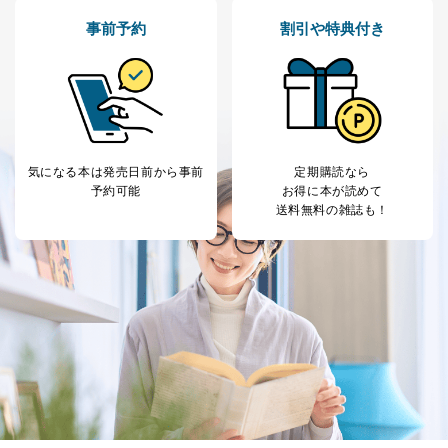
お取引先様：会社名、部署名、氏名、住所
事前予約
割引や特典付き
株主様：氏名、住所、（会社名）
C.代理人様による開示等のご請求
開示等のご請求をすることについて代理人に委任する場
合は、前項の書類に加えて、下記書類をご同封くださ
い。
委任状
気になる本は
発売日前から事前
定期購読なら
ご本人様が委任状に捺印し、捺印した印鑑の印鑑登
予約可能
お得に本が読めて
録証明書を添付してください。
送料無料の雑誌も！
代理人様が親権者などの法定代理人の場合は、委任
状に代えて、ご本人様との関係がわかる戸籍謄本も
しくは抄本、または住民票をご提出いただくことも
可能です。
代理人本人であることを確認するための書類
下記書類のうち、いずれかを同封してください。
（本籍地を塗りつぶしたものをご用意下さい。）
・運転免許証の写し
・住民票の写し
・健康保険証の被保険者証の写し
D.手数料について
利用目的の通知、開示対象個人情報の開示請求につ