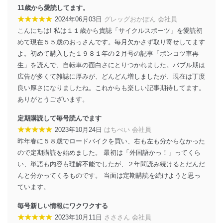
11歳から愛読してます。
株式会社富士山マガジンサービス 個人情報問い合わせ
係
★★★★★
2024年06月03日
グレッグおかぽん 会社員
TEL：0570-200-223
こんにちは! 私は１１歳から貴誌「サイクルスポーツ」を愛読初
FAX：03-5459-7073
めて現在５５歳のおっさんです。毎月欠かさず取り寄せしてます
e-mail：
cs@fujisan.co.jp
よ。初めて購入した１９８１年の２月号の記事「ポンコツ車再
改訂：2025年2月20日
生」を読んで、自転車の面白さにとりつかれました。バブル期は
制定：2005年4月1日
広告が多くて雑誌に厚みが、どんどん増しましたが、現在は丁度
株式会社富士山マガジンサービス
良い厚さになりましたね。これからも楽しい記事期待してます。
代表取締役会長 西野 伸一郎
ありがとうございます。
個人情報の取扱いについて
定期購読して毎号読んでます
１．個人情報保護管理者
★★★★★
2023年10月24日
はちべい 会社員
昨年春に５８歳でロードバイクを買い、右も左も分からなかった
当社は以下の個人情報保護管理者を設置し、個人情報保
護管理者の責任のもと、個人情報を取得・アクセス・利
ので定期購読を始めました。 最初は「外国語かっ！」ってくら
用・提供・管理いたします。
い、単語も内容も理解不能でしたが、２年間読み続けるとだんだ
んと分かってくるものです。 当面は定期購読を続けようと思っ
東京都渋谷区南平台町16-11
ています。
株式会社富士山マガジンサービス
代表取締役会長 西野 伸一郎
毎号新しい情報にワクワクする
個人情報保護管理者: 経営管理グループディレクター 前
★★★★★
2023年10月11日
さささん 会社員
田 嘉也