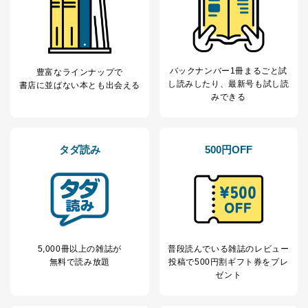
せていただく場合があります。
A.開示等の求めの申し出先、提出していただく書面等
開示等の求めは、電話又は電子メールにて下記までお申
し付けください。開示等の求めに際して提出していただ
く書面等については、その際にご案内いたします。
バックナンバー1冊まるごと試
豊富なラインナップで
し読み
したり、最新号も試し読
書店に並ばない本とも出会える
■電話による場合
みできる
TEL:0570-200-223
株式会社富士山マガジンサービス 個人情報問い合わせ
係
受付時間：10:00～17:00（土、日、祝、年末年始休業）
タダ読み
500円OFF
■電子メールによる場合
e-mail：
cs@fujisan.co.jp
B.開示等の対応に際して、以下記載の項目のうち2項目
以上での本人確認を実施させていただきます。
商品を購入された個人のお客様：氏名、住所、電話番
5,000冊以上の雑誌が
普段読んでいる雑誌のレビュー
号、顧客番号、メールアドレス
無料で読み放題
投稿で
500円割ギフト券をプレ
商品を購入された法人のお客様：氏名、会社名、部署
ゼント
名、会社住所、電話番号、顧客番号、メールアドレス
採用に応募された方：氏名、住所、所属学校（会社）
名