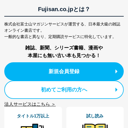
本人又は第三者の生命、身体、財産その他の権利利益を
害するおそれがある場合
Fujisan.co.jpとは？
②利用目的を本人に通知し、又は公表することによって
当該事業者の権利又は正当な利益を害するおそれがある
場合
株式会社富士山マガジンサービスが運営する、
日本最大級の雑誌
③国の機関又は地方公共団体が法令の定める事務を遂行
オンライン書店です。
することに対して協力する必要がある場合であって、利
一般的な書店と異なり、
定期購読サービスに特化しています。
用目的を本人に通知し、又は公表することによって当該
事務の遂行に支障を及ぼすおそれがあるとき
雑誌、新聞、シリーズ書籍、漫画や
④開示対象個人情報の利用目的が明らかな場合
本屋にも無い古い本も見つかる！
開示対象個人情報については、保有個人データの本人ま
たはその代理人からの利用目的の通知、開示、変更等
新規会員登録
（内容の訂正、追加または削除）、利用停止等（「利用
の停止または消去」「第三者への提供の停止」）の求め
に対応させていただいております。 当社顧客の皆様の
個人情報は「マイページ」にログインしていただくこと
初めてご利用の方へ
で、訂正、追加、変更を行っていただくことが出来ま
す。マイページをご利用いただけない方、その他の方に
法人サービスはこちら ＞
つきましては、下記Aをご覧ください。 また、ご登録い
ただいた個人情報のうち、市町村などの名称および郵便
タイトル1万以上
試し読み
番号、金融機関の名称あるいはクレジットカードの有効
期限など、商品のお届けやご請求を行う上で支障がある
情報に変更があった場合には、当社が登録情報を変更さ