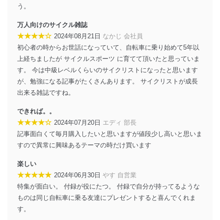
う。
個人データを取り扱う機器等のオペレーティング
システムを最新の状態に保持しています。
万人向けのサイクル雑誌
個人データを取り扱う機器等にセキュリティ対策
★★★★☆
ソフトウェア等を導入し、自動更新 機能等の活用
2024年08月21日
なかじ 会社員
により、これを最新状態としています。
初心者の時からお世話になっていて、自転車に乗り始めて5年以
上経ちましたが サイクルスポーツ に育てて頂いたと思っていま
情報システムの使用に伴う漏洩等の防止
す。 今は中級レベルくらいのサイクリストになったと思います
メール等により個人データの含まれるファイルを
が、勉強になる記事がたくさんあります。 サイクリストが成長
送信する場合に、当該ファイルへのパスワードを
設定しています。
出来る雑誌ですね。
個人情報保護マネジメントシステムの継続的改善
できれば。。
★★★★☆
2024年07月20日
エディ 部長
当社は、内部監査及びマネジメントレビューの機会を通
記事面白くて毎月購入したいと思いますが値段少し高いと思いま
じて、個人情報保護マネジメントシステムを継続的に改
すので異常に興味あるテーマの時だけ買います
善し、常に最良の状態を維持します。
楽しい
苦情及び相談受付け窓口
★★★★★
2024年06月30日
やす 自営業
貴殿の個人情報及び当社の個人情報保護マネジメントシ
特集が面白い。 付録が役にたつ。 付録で自分が持ってるような
ステムに関するご相談及び苦情については以下までご連
ものは同じ自転車に乗る友達にプレゼントすると喜んでくれま
絡ください。
す。
適切、かつ迅速に対応させていただきます。