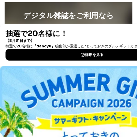
いては、1回の申請ごとに手数料、郵送料が必要で
す。
デジタル雑誌をご利用なら
郵送料：860円（内訳：定形110円、書留480円、本
人限定受取郵便270円)
(2024年10月1日現在)
最新号〜バックナンバーまで7000冊以上の雑誌
（電子
※上記郵送料は国内郵便の場合の費用です。国外へ
書籍）が無料で読み放題！
の郵送の場合は、実費をご負担いただきます。
タダ読みサービス
を楽しもう！
手数料等の支払方法
費用のお支払方法は、郵送料分の郵便定額小為替を
申請書類に同封してください。
DOWNLOAD FOR IOS
(郵便局にお支払いいただく手数料は申請者のご負担
です。また、郵便定額小為替は無記名でお願いしま
DOWNLOAD FOR ANDROID
す。) なお、郵送料は郵便定額小為替に代えて同額
分の切手でお支払いいただくこともできます。
E.開示等の求めに対する回答方法
申請者の申請書面記載宛に書面（eメール含む）によっ
ご利用方法はこちら
て回答いたします。書面以外での方法による回答をご希
望される方は、手続き時にその旨ご連絡ください。
F.非開示事由について
以下の(1)～(7)に該当する場合は、非開示とさせていた
総合案内
だきます。非開示を決定した場合は、その旨、理由を付
記して通知いたします。
アフィリエイト
採用情報