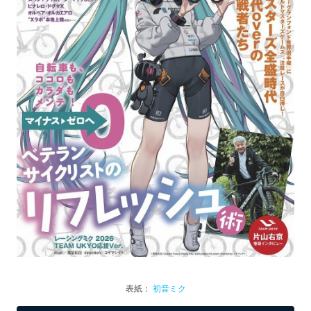
表紙：
初音ミク