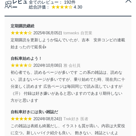
レビュ
全てのレビュー：
192件
当社は、個人情報に関連する法令、国が定める指針及び
ー
総合評価：
★★★★☆
4.30
その他の規範を遵守します。また、当社の管理の仕組み
に、これらの法令及びその他の規範を常に適合させま
す。
定期購読継続
★★★★☆
2025年06月05日
tomwoks 自営業
個人情報の安全管理措置
定期購読を更新しようか悩んでいたが、吉本 安井コンビの連載
当社は、個人情報の正確性及び安全性を確保するため
始まったので延長👍
に、下記セキュリティ対策をはじめとする安全対策を実
施し、個人情報の漏えい、滅失またはき損の防止及び是
自転車始めよう！
正に努めます。
★★★★☆
2024年10月08日
雅 会社員
アクセス制御
初心者でも、読めるページが多いです この系の雑誌は、読めな
個人データを取り扱うことのできる機器及び当該
い、読まないページが多いですが、乗り始めてた時、現在共に十
機器を取り扱う従業者を明確化し、 個人データへ
分楽しく読めます 広告ページは毎回同じで読み流していますが
の不要なアクセスを防止しています。
（汗） 付録は好き嫌いがあると思いますのであまり期待しない
方がと思います
アクセス者の識別と認証
機器に標準装備されているユーザー制御機能（ユ
自転車好きには良い雑誌だ
ーザーアカウント制御）により、個人情報データ
ベース等を取り扱う情報システムを使用する従業
★★★★★
2024年08月24日
Trek好き 医者
者を識別・認証しています。
この雑誌は表紙も綺麗だし、イラストも質が高い。内容は大変役
に立つ。新しいバイク紹介も良い。 飽きない、雑誌といえよ
外部からの不正アクセス等の防止