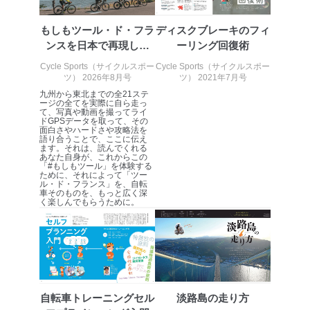
ータ（開示対象個人情報）の利用目的であり、下記4.の
開示等のご請求に対応させていただきます。
もしもツール・ド・フラ
ディスクブレーキのフィ
なお、6、7については、パートナー（提携企業）様又は
ンスを日本で再現した
ーリング回復術
各SNS運営会社様にご請求いただきますようお願い致し
ます。
ら？
Cycle Sports（サイクルスポー
Cycle Sports（サイクルスポー
ツ） 2026年8月号
ツ） 2021年7月号
３．個人情報の第三者提供について
九州から東北までの全21ステ
ージの全てを実際に自ら走っ
当社は、取得した個人情報を適切に管理し､あらかじめ
て、写真や動画を撮ってライ
ドGPSデータを取って、その
本人の同意を得ることなく第三者に提供することはあり
面白さやハードさや攻略法を
ません。ただし、次の場合は除きます。
語り合うことで、ここに伝え
ます。それは、読んでくれる
法令に基づく場合
あなた自身が、これからこの
「#もしもツール」を体験する
人の生命､身体または財産の保護のために必要がある
ために、それによって「ツー
場合であって、本人の同意を得ることが困難であると
ル・ド・フランス」を、自転
車そのものを、もっと広く深
き。
く楽しんでもらうために。
公衆衛生の向上または児童の健全な育成の推進のため
に特に必要がある場合であって、本人の同意を得るこ
とが困難である場合。
国の機関もしくは地方公共団体またはその委託を受け
た者が法令の定める事務を遂行することに対して協力
する必要がある場合であって、本人の同意を得ること
により当該事務の遂行に支障を及ぼすおそれがあると
自転車トレーニングセル
淡路島の走り方
き。