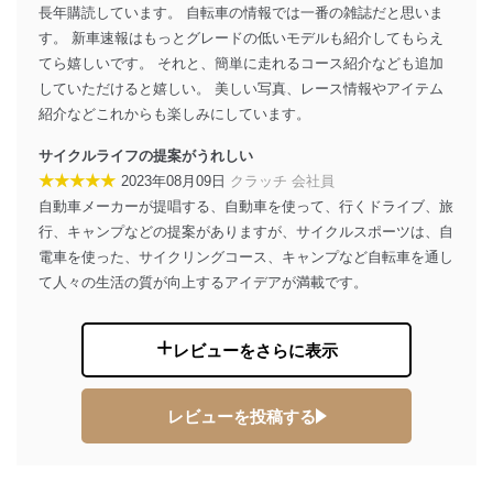
長年購読しています。 自転車の情報では一番の雑誌だと思いま
２．利用目的
す。 新車速報はもっとグレードの低いモデルも紹介してもらえ
てら嬉しいです。 それと、簡単に走れるコース紹介なども追加
当社が取り扱う開示対象個人情報の利用目的は次のとお
していただけると嬉しい。 美しい写真、レース情報やアイテム
りです。
紹介などこれからも楽しみにしています。
No
個人情報の種類
利用目的
購入商品の配送のため
サイクルライフの提案がうれしい
商品代金回収のため
★★★★★
2023年08月09日
クラッチ 会社員
ｅメール等による商品、サービ
自動車メーカーが提唱する、自動車を使って、行くドライブ、旅
ス、キャンペーン等の広告の案内
当社の定期購読サ
のため
行、キャンプなどの提案がありますが、サイクルスポーツは、自
1
ービス等をご利用
個人が特定できない形で取得した
電車を使った、サイクリングコース、キャンプなど自転車を通し
の方の個人情報
閲覧履歴や購買履歴等の情報を分
て人々の生活の質が向上するアイデアが満載です。
析して、趣味・嗜好に
応じた新商品・サービスに関する
広告のため
レビューをさらに表示
当社にお問合わせ
お問い合わせ対応、トラブル対
2
いただいた方の個
処、オペレーター教育など応対品
人情報
質向上のため
レビューを投稿する
カスタマーQ＆Aサイトの投稿内容
の確認のため
ｅメール等によるカスタマーQ＆A
当社カスタマーQ＆
サイトのサービス内容のご案内の
3