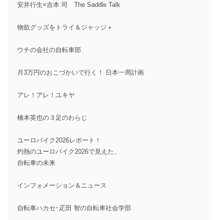
安井行生×吉本 司 The Saddle Talk
物欲グッズをトライ＆ジャッジ＋
ウチの会社の自転車部
月3万円のおこづかいで行く！ 日本一周計画
アレ！アレ！ユキヤ
橋本英也の３足のわらじ
ユーロバイク2026レポート！
灼熱のユーロバイク2026で見えた、
自転車の未来
インフォメーション＆ニュース
自転車ハカセ･疋田 智の自転車社会学部