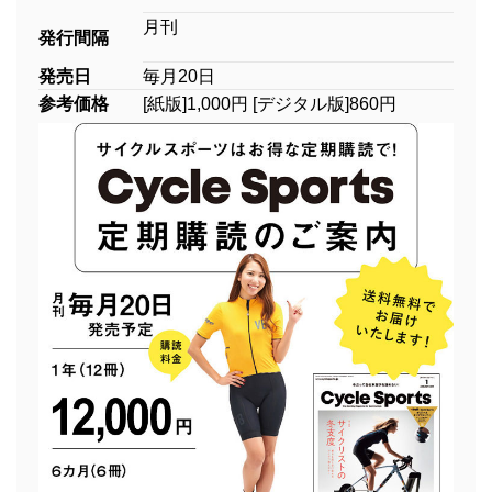
月刊
発行間隔
発売日
毎月20日
参考価格
[紙版]1,000円 [デジタル版]860円