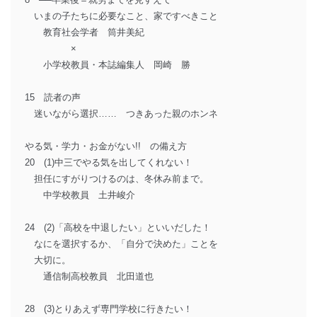
いまの子たちに必要なこと、家ですべきこと
教育社会学者 筒井美紀
×
小学校教員・本誌編集人 岡崎 勝
15 読者の声
迷いながら選択…… つきあった親のホンネ
やる気・学力・お金がない!! の備え方
20 (1)中三でやる気を出してくれない！
担任にすがりつけるのは、冬休み前まで。
中学校教員 土井峻介
24 (2)「高校を中退したい」といいだした！
なにを選択するか、「自分で決めた」ことを
大切に。
通信制高校教員 北田道也
28 (3)とりあえず専門学校に行きたい！