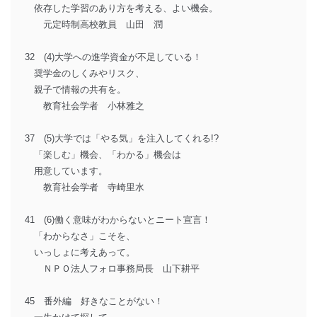
依存した学習のあり方を考える、よい機会。
元定時制高校教員 山田 潤
32 (4)大学への進学資金が不足している！
奨学金のしくみやリスク、
親子で情報の共有を。
教育社会学者 小林雅之
37 (5)大学では「やる気」を注入してくれる!?
「楽しむ」機会、「わかる」機会は
用意しています。
教育社会学者 寺崎里水
41 (6)働く意味がわからないとニート宣言！
「わからなさ」こそを、
いっしょに考えあって。
ＮＰＯ法人フォロ事務局長 山下耕平
45 番外編 好きなことがない！