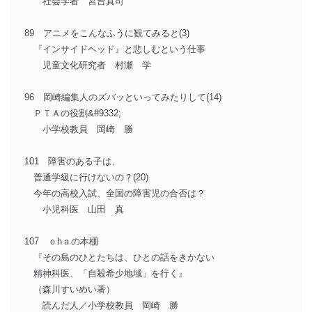
社会学者 宮台真司
89 アニメをこんなふうに観てみると(3)
『インサイドヘッド』と悲しむという仕事
児童文化研究者 村瀬 学
96 岡崎編集人のズバッといってみたりして(14)
ＰＴＡの役割&#9332;
小学校教員 岡崎 勝
101 障害のある子は、
普通学級に行けないの？(20)
今年の高校入試、全国の障害児の合否は？
小児科医 山田 真
107 ｏhａの本棚
『その島のひとたちは、ひとの話をきかない
精神科医、「自殺希少地域」を行く』
（森川すいめい著）
読んだ人／小学校教員 岡崎 勝