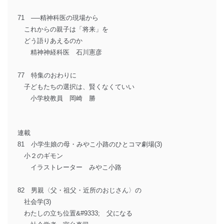
71 ──精神科医の現場から
これからの親子は「将来」を
どう語りあえるのか
精神神経科医 石川憲彦
77 特集のおわりに
子どもたちの選択は、賢くなくていい
小学校教員 岡崎 勝
連載
81 小学生娘の母・みやこ小路のひとコマ劇場(3)
小２のギモン
イラストレーター みやこ小路
82 男親〈父・祖父・近所のおじさん〉の
社会学(3)
わたしの立ち位置&#9333; 父になる