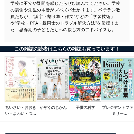
学校に不安や疑問を感じたらぜひ読んでください。学校
の裏側や先生の本音がズバズバわかります。ベテラン教
員たちが、”漢字・割り算・作文”などの「学習技術」
や”学校・PTA・親同士のトラブル解決方法”を伝授！ま
た、思春期の子どもたちへの接し方のアドバイスも。
この雑誌の読者はこちらの雑誌も買っています！
ちいさい・おおき
かぞくのじかん
子供の科学
プレジデントファ
い・よわい・つよ
ミリー
い
（PRESIDENT 
Family）