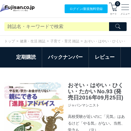
0
ログイン/
新規無料
登録
カート
メニュー
トップ
健康・生活 雑誌
子育て・育児 雑誌
おそい・はやい・ひくい・た
定期購読
バックナンバー
レビュー
おそい・はやい・ひく
い・たかい No.93 (発
売日2016年09月25日)
ジャパンマシニスト
高校受験が近いのに「元気」はあ
るけど「やる気」がない。当然、
学力も……（泣）。