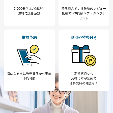
5,000冊以上の雑誌が
普段読んでいる雑誌のレビュー
無料で読み放題
投稿で
500円割ギフト券をプレ
ゼント
事前予約
割引や特典付き
気になる本は
発売日前から事前
定期購読なら
予約可能
お得に本が読めて
送料無料の雑誌も！