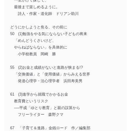
一生かけて探して、
最後まで楽しめるように。
詩人・作家・道化師 ドリアン助川
どうにかしようと焦る、その前に
50 (1)勉強をやる気にならない子どもの将来
「めんどうくさいけど、
やらねばならない」を具体的に
小学校教員 岡崎 勝
55 (2)お金と成績がないと進路が狭まる!?
「交換価値」と「使用価値」からみえる世界
発達心理学・法心理学者 浜田寿美男
61 (3)進学から就職でかかるお金
教育費というリスク
──平成「ゆとり教育」と親の誤算から
フリーライター 森野クマ
67 「子育て＆進路」金銭ロード 作／編集部