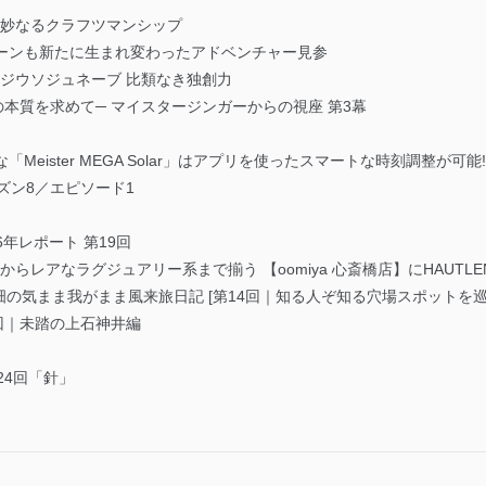
る妙なるクラフツマンシップ
]パターンも新たに生まれ変わったアドベンチャー見参
プレジウソジュネーブ 比類なき独創力
 時の本質を求めて─ マイスタージンガーからの視座 第3幕
な「Meister MEGA Solar」はアプリを使ったスマートな時刻調整が可能!
ズン8／エピソード1
6年レポート 第19回
ドからレアなラグジュアリー系まで揃う 【oomiya 心斎橋店】にHAUTLE
の気まま我がまま風来旅日記 [第14回｜知る人ぞ知る穴場スポットを巡る
回｜未踏の上石神井編
24回「針」