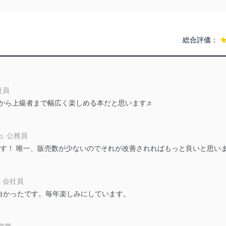
によって取得・利用・提供を行います。また、当社が保有している個人
示は行いません。当社においてはこれらの取り組みを確実にするため、
用を行わないために、適切な管理措置を講じます。
総合評価：
る法令、国が定める指針及びその他の規範を遵守します。また、当社の
適合させます。
社員
者から上級者まで幅広く楽しめる本だと思います♬
及び安全性を確保するために、下記セキュリティ対策をはじめとする安
防止及び是正に努めます。
ュ 公務員
です！ 唯一、販売数が少ないのでそれが改善されればもっと良いと思い
ことのできる機器及び当該機器を取り扱う従業者を明確化し、 個人デ
ka 会社員
いるユーザー制御機能（ユーザーアカウント制御）により、個人情報デ
白かったです。毎年楽しみにしています。
業者を識別・認証しています。
等の防止