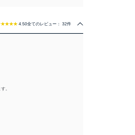
情報は、同意を得ずに目的外
従業者等の教育を徹底してま
★★★★★
4.50
全てのレビュー：
32件
管理の仕組みに、これらの法
全対策を実施し、個人情報の
ます。
ータへの不要なアクセスを防止
ータベース等を取り扱う情報