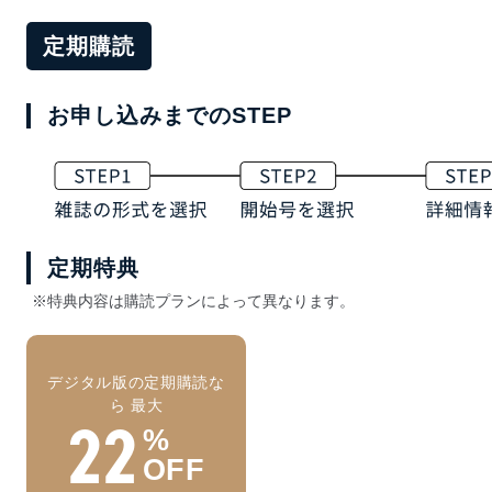
定期購読
お申し込みまでのSTEP
定期特典
※特典内容は購読プランによって異なります。
デジタル版の定期購読な
ら 最大
22
%
OFF