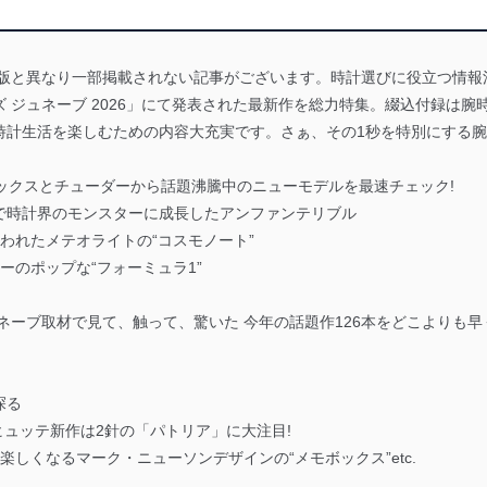
版には雑誌版と異なり一部掲載されない記事がございます。時計選びに役立つ情報
 ジュネーブ 2026」にて発表された最新作を総力特集。綴込付録は
時計生活を楽しむための内容大充実です。さぁ、その1秒を特別にする
」のロレックスとチューダーから話題沸騰中のニューモデルを最速チェック!
0周年で時計界のモンスターに成長したアンファンテリブル
で使われたメテオライトの“コスモノート”
ラーのポップな“フォーミュラ1”
ネーブ取材で見て、触って、驚いた 今年の話題作126本をどこよりも早
探る
ラスヒュッテ新作は2針の「パトリア」に大注目!
百倍楽しくなるマーク・ニューソンデザインの“メモボックス”etc.