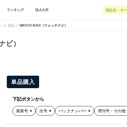
ランキング
法人の方
ンド 雑誌
WATCH NAVI（ウォッチナビ）
チナビ）
単品購入
下記ボタンから
最新号
次号
バックナンバー
増刊号・その他