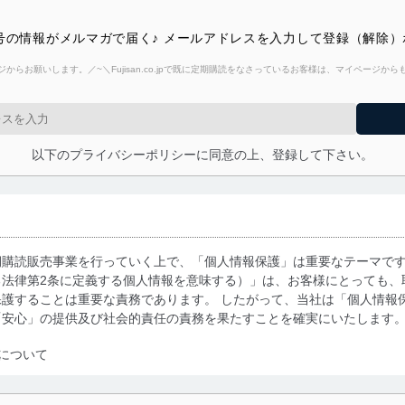
最新号の情報がメルマガで届く♪ メールアドレスを入力して登録（解除
からお願いします。／~＼Fujisan.co.jpで既に定期購読をなさっているお客様は、マイページ
以下のプライバシーポリシーに同意の上、登録して下さい。
期購読販売事業を行っていく上で、「個人情報保護」は重要なテーマで
る法律第2条に定義する個人情報を意味する）」は、お客様にとっても、
護することは重要な責務であります。 したがって、当社は「個人情報
「安心」の提供及び社会的責任の責務を果たすことを確実にいたします
について
利用・提供に際して、その利用目的を明確にし、本人の同意を得たうえ