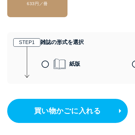
633円／冊
雑誌の形式を選択
STEP
1
紙版
買い物かごに入れる