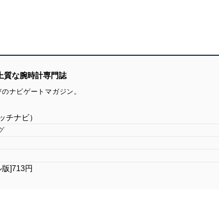
上質な腕時計専門誌
びのナビゲートマガジン。
ウォッチナビ）
グ
ル版]713円