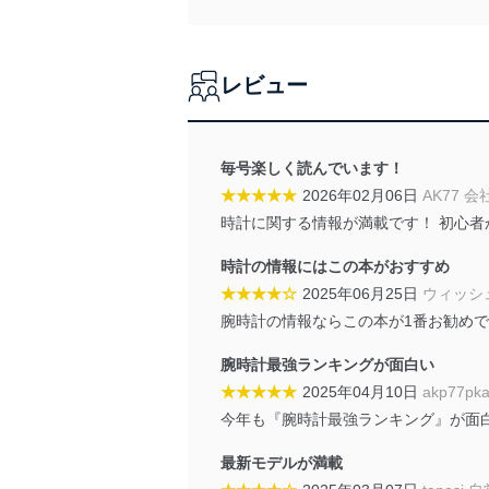
囲内で適法かつ公正な手段
利用、第三者への提供・開
いります。また、目的外利
レビュー
法令遵守
当社は、個人情報に関連す
令及びその他の規範を常に
毎号楽しく読んでいます！
★★★★★
2026年02月06日
AK77 会
個人情報の安全管理措置
時計に関する情報が満載です！ 初心
当社は、個人情報の正確性
時計の情報にはこの本がおすすめ
漏えい、滅失またはき損の
★★★★☆
2025年06月25日
ウィッシ
アクセス制御
腕時計の情報ならこの本が1番お勧め
個人データを取り扱う
しています。
腕時計最強ランキングが面白い
★★★★★
2025年04月10日
akp77p
アクセス者の識別と認証
機器に標準装備されて
今年も『腕時計最強ランキング』が面
システムを使用する従
最新モデルが満載
外部からの不正アクセス